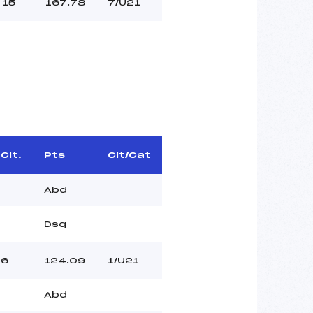
15
167.78
7/U21
Clt.
Pts
Clt/Cat
Abd
Dsq
6
124.09
1/U21
Abd