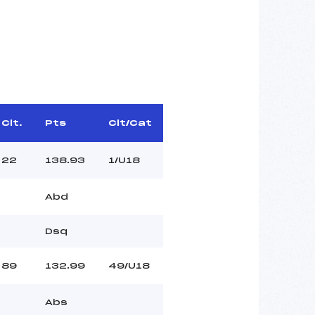
Clt.
Pts
Clt/Cat
22
138.93
1/U18
Abd
Dsq
89
132.99
49/U18
Abs