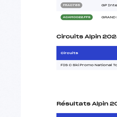
GP Int
FRA0765
GRAND 
ACAM0022.FFS
Circuits Alpin 20
Circuits
FIS C Ski Promo National
Résultats Alpin 