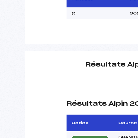
@
30
Résultats Al
Résultats Alpin 
Codex
Course
GRAND 