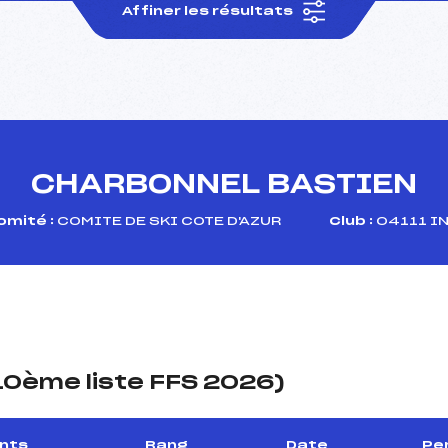
Affiner les résultats
CHARBONNEL BASTIEN
omité :
COMITE DE SKI COTE D'AZUR
Club :
04111 IN
(10ème liste FFS 2026)
ints
Rang
Date
Per