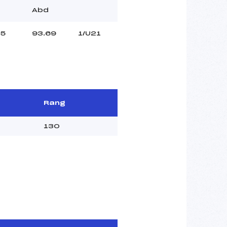
Abd
5
93.69
1/U21
Rang
130