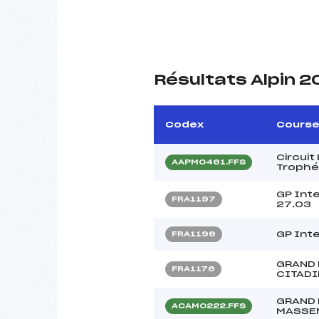
Résultats Alpin 
Codex
Cours
Circui
AAPM0461.FFS
Trophé
GP Int
FRA1197
27.03
GP Int
FRA1196
GRAND 
FRA1176
CITADI
GRAND 
ACAM0222.FFS
MASSE