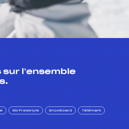
 sur l’ensemble
s.
ue
Ski Freestyle
Snowboard
Télémark