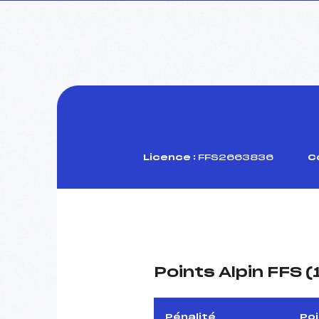
Licence :
FFS2663836
C
Points Alpin FFS 
Pénalité
Po