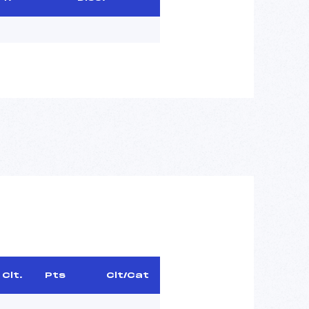
Clt.
Pts
Clt/Cat