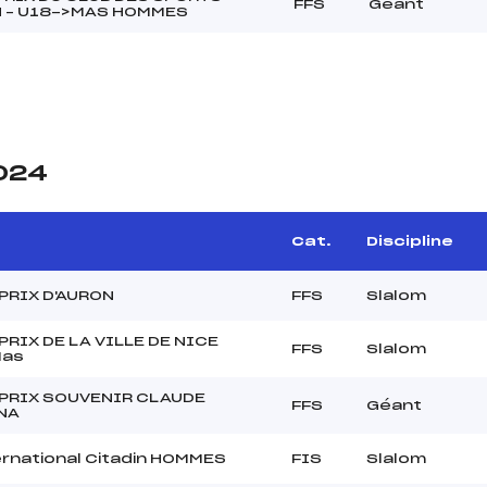
FFS
Géant
N – U18->MAS HOMMES
2024
e
Cat.
Discipline
PRIX D'AURON
FFS
Slalom
PRIX DE LA VILLE DE NICE
FFS
Slalom
Mas
PRIX SOUVENIR CLAUDE
FFS
Géant
NA
ernational Citadin HOMMES
FIS
Slalom