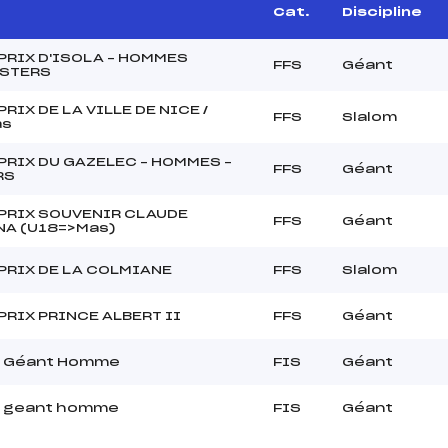
Cat.
Discipline
PRIX D'ISOLA – HOMMES
FFS
Géant
ASTERS
RIX DE LA VILLE DE NICE /
FFS
Slalom
as
PRIX DU GAZELEC – HOMMES –
FFS
Géant
RS
PRIX SOUVENIR CLAUDE
FFS
Géant
A (U18=>Mas)
PRIX DE LA COLMIANE
FFS
Slalom
PRIX PRINCE ALBERT II
FFS
Géant
T Géant Homme
FIS
Géant
T geant homme
FIS
Géant