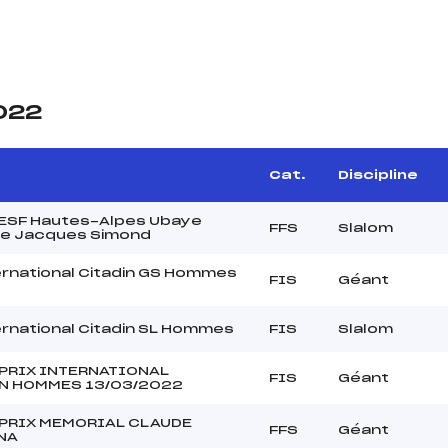
2022
e
Cat.
Discipline
t ESF Hautes-Alpes Ubaye
FFS
Slalom
e Jacques Simond
ernational Citadin GS Hommes
FIS
Géant
ernational Citadin SL Hommes
FIS
Slalom
PRIX INTERNATIONAL
FIS
Géant
N HOMMES 13/03/2022
PRIX MEMORIAL CLAUDE
FFS
Géant
NA