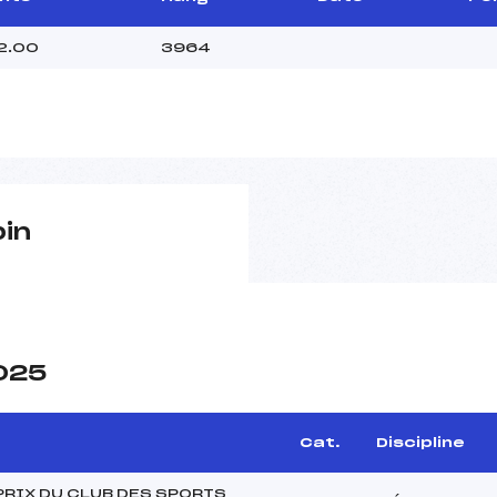
2.00
3964
pin
2025
Cat.
Discipline
PRIX DU CLUB DES SPORTS