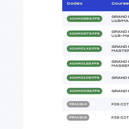
Codex
Course
GRAND 
ACAM0262.FFS
U18/M
GRAND P
ACAM0272.FFS
U18-M
GRAND 
ACAM0142.FFS
MASTE
GRAND 
ACAM0122.FFS
MASSEN
GRAND 
ACAM0102.FFS
GRAND 
ACAM0032.FFS
FIS CI
FRA1314
FIS CI
FRA1313