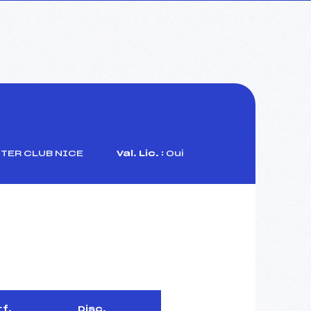
TER CLUB NICE
Val. Lic. :
Oui
f.
Disc.