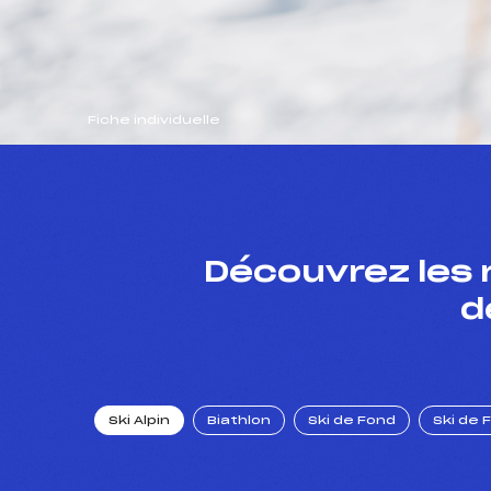
Fiche individuelle
Découvrez les 
d
Ski Alpin
Biathlon
Ski de Fond
Ski de 