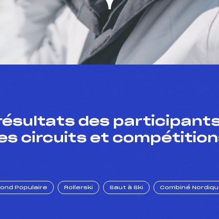
résultats des participants
es circuits et compétition
Fond Populaire
Rollerski
Saut à Ski
Combiné Nordiq