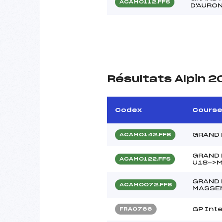
ACAM0112.FFS
D'AURO
Résultats Alpin 
Codex
Cours
GRAND 
ACAM0142.FFS
GRAND 
ACAM0122.FFS
U18->
GRAND 
ACAM0072.FFS
MASSE
GP Int
FRA0766