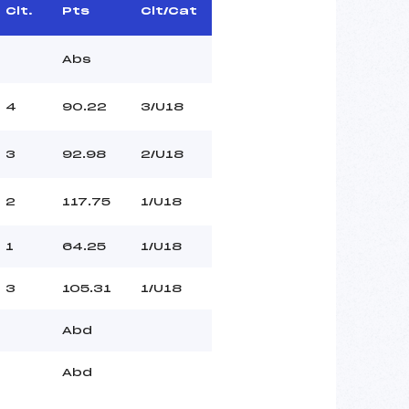
Clt.
Pts
Clt/Cat
Abs
4
90.22
3/U18
3
92.98
2/U18
2
117.75
1/U18
1
64.25
1/U18
3
105.31
1/U18
Abd
Abd