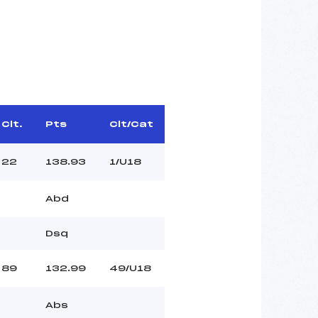
Clt.
Pts
Clt/Cat
22
138.93
1/U18
Abd
Dsq
89
132.99
49/U18
Abs