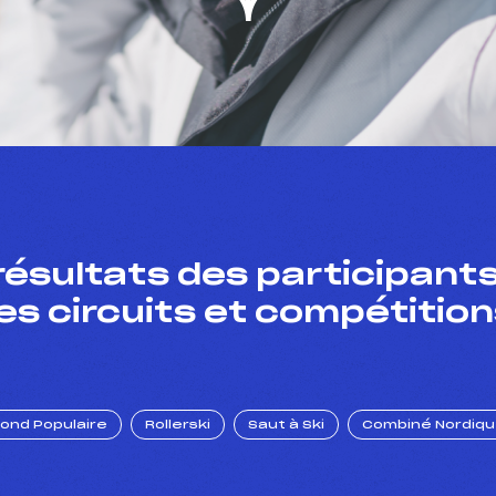
résultats des participants
es circuits et compétition
Fond Populaire
Rollerski
Saut à Ski
Combiné Nordiq