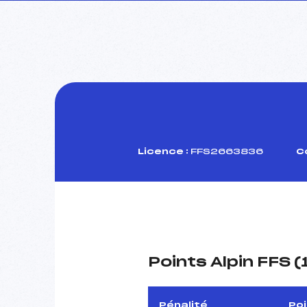
Licence :
FFS2663836
C
Points Alpin FFS 
Pénalité
Po