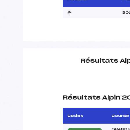
@
30
Résultats Al
Résultats Alpin 
Codex
Course
GRAND 