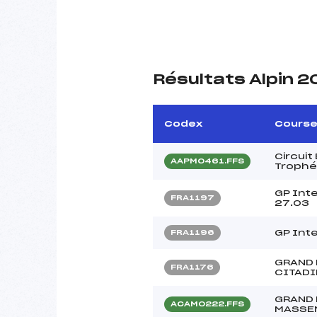
Résultats Alpin 
Codex
Cours
Circui
AAPM0461.FFS
Trophé
GP Int
FRA1197
27.03
GP Int
FRA1196
GRAND 
FRA1176
CITADI
GRAND 
ACAM0222.FFS
MASSE