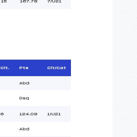
15
167.78
7/U21
Clt.
Pts
Clt/Cat
Abd
Dsq
6
124.09
1/U21
Abd