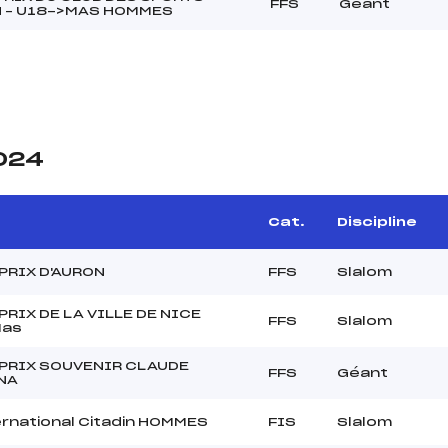
FFS
Géant
N – U18->MAS HOMMES
2024
e
Cat.
Discipline
PRIX D'AURON
FFS
Slalom
PRIX DE LA VILLE DE NICE
FFS
Slalom
Mas
PRIX SOUVENIR CLAUDE
FFS
Géant
NA
ernational Citadin HOMMES
FIS
Slalom