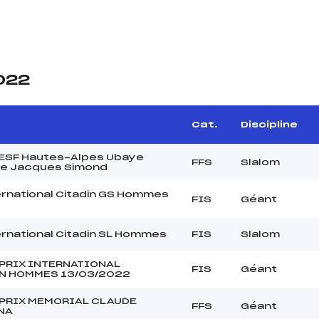
2022
e
Cat.
Discipline
t ESF Hautes-Alpes Ubaye
FFS
Slalom
e Jacques Simond
ernational Citadin GS Hommes
FIS
Géant
ernational Citadin SL Hommes
FIS
Slalom
PRIX INTERNATIONAL
FIS
Géant
N HOMMES 13/03/2022
PRIX MEMORIAL CLAUDE
FFS
Géant
NA