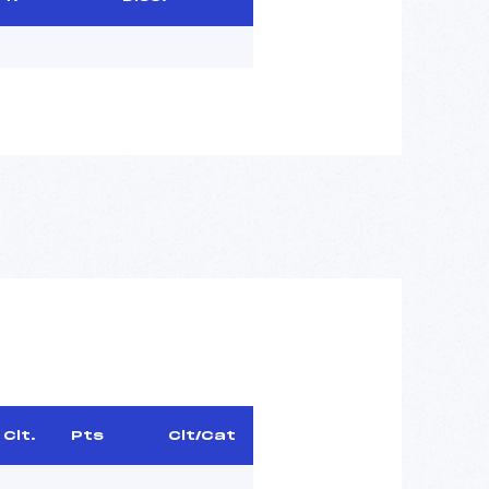
Clt.
Pts
Clt/Cat