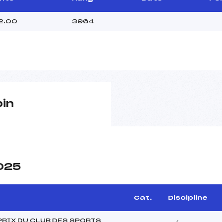
2.00
3964
pin
2025
Cat.
Discipline
PRIX DU CLUB DES SPORTS