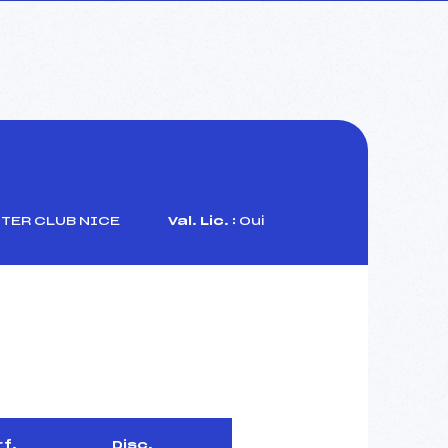
TER CLUB NICE
Val. Lic. :
Oui
f.
Disc.