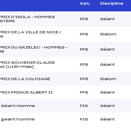
Cat.
Discipline
PRIX D'ISOLA – HOMMES
FFS
Géant
ASTERS
RIX DE LA VILLE DE NICE /
FFS
Slalom
as
PRIX DU GAZELEC – HOMMES –
FFS
Géant
RS
PRIX SOUVENIR CLAUDE
FFS
Géant
A (U18=>Mas)
PRIX DE LA COLMIANE
FFS
Slalom
PRIX PRINCE ALBERT II
FFS
Géant
T Géant Homme
FIS
Géant
T geant homme
FIS
Géant