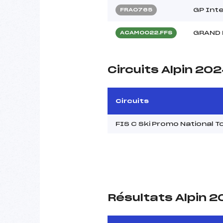
GP Int
FRA0765
GRAND 
ACAM0022.FFS
Circuits Alpin 20
Circuits
FIS C Ski Promo National
Résultats Alpin 