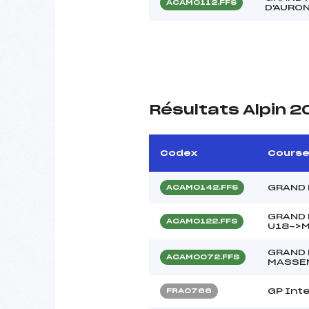
ACAM0112.FFS
D'AURO
Résultats Alpin 
Codex
Cours
GRAND 
ACAM0142.FFS
GRAND 
ACAM0122.FFS
U18->
GRAND 
ACAM0072.FFS
MASSE
GP Int
FRA0766