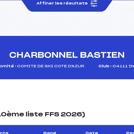
Affiner les résultats
CHARBONNEL BASTIEN
omité :
COMITE DE SKI COTE D'AZUR
Club :
04111 IN
(10ème liste FFS 2026)
ints
Rang
Date
Per