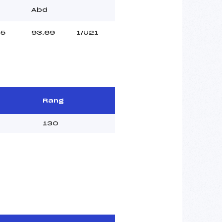
Abd
5
93.69
1/U21
Rang
130