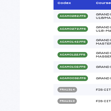
Codex
Course
GRAND 
ACAM0262.FFS
U18/M
GRAND P
ACAM0272.FFS
U18-M
GRAND 
ACAM0142.FFS
MASTE
GRAND 
ACAM0122.FFS
MASSEN
GRAND 
ACAM0102.FFS
GRAND 
ACAM0032.FFS
FIS CI
FRA1314
FIS CI
FRA1313