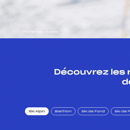
Fiche individuelle
Découvrez les 
d
Ski Alpin
Biathlon
Ski de Fond
Ski de 