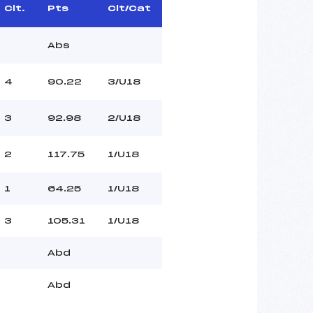
Clt.
Pts
Clt/Cat
Abs
4
90.22
3/U18
3
92.98
2/U18
2
117.75
1/U18
1
64.25
1/U18
3
105.31
1/U18
Abd
Abd