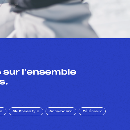
 sur l’ensemble
s.
ue
Ski Freestyle
Snowboard
Télémark