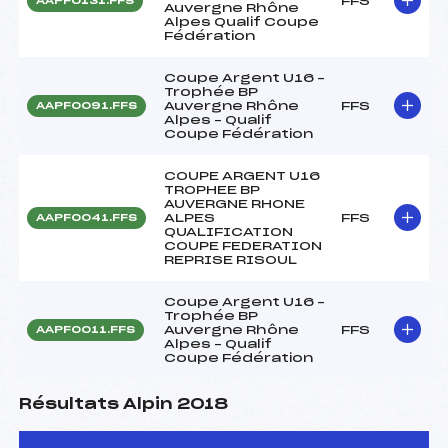
FFS
AAPF0131.FFS
Auvergne Rhône
Alpes Qualif Coupe
Fédération
Coupe Argent U16 –
Trophée BP
Auvergne Rhône
FFS
AAPF0091.FFS
Alpes – Qualif
Coupe Fédération
COUPE ARGENT U16
TROPHEE BP
AUVERGNE RHONE
ALPES
FFS
AAPF0041.FFS
QUALIFICATION
COUPE FEDERATION
REPRISE RISOUL
Coupe Argent U16 –
Trophée BP
Auvergne Rhône
FFS
AAPF0011.FFS
Alpes – Qualif
Coupe Fédération
Résultats Alpin 2018