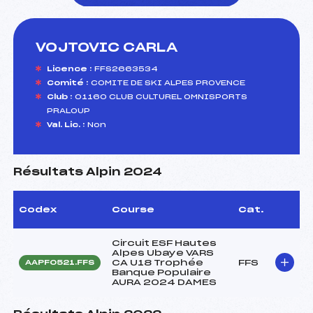
VOJTOVIC CARLA
foi(s) le ski
Licence :
FFS2663534
Comité :
COMITE DE SKI ALPES PROVENCE
Club :
01160 CLUB CULTUREL OMNISPORTS
PRALOUP
Val. Lic. :
Non
Résultats Alpin 2024
Codex
Course
Cat.
Circuit ESF Hautes
Alpes Ubaye VARS
CA U18 Trophée
FFS
AAPF0521.FFS
Banque Populaire
AURA 2024 DAMES