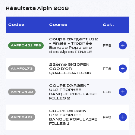
Résultats Alpin 2016
Codex
Course
Cat.
Coupe d'Argent U12
– Finale – Trophée
FFS
AAPF0431.FFS
Banque Populaire
des Alpes FINALE
22ème SKIOPEN
COQ D'OR
FFS
ANAF0173
QUALIFICATIONS
COUPE D'ARGENT
U12 TROPHEE
FFS
AAPF0422
BANQUE POPULAIRE
FILLES 2
COUPE D'ARGENT
U12 TROPHEE
FFS
AAPF0421
BANQUE POPULAIRE
FILLES 1