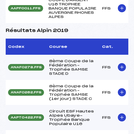
U16 TROPHEE
BANQUE POPULAIRE
FFS
AAPF0011.FFS
AUVERGNE RHONES
ALPES
Résultats Alpin 2019
Codex
Course
Cat.
8ème Coupe de la
Fédération –
FFS
ANAF0278.FFS
Trophée SAMSE
STADE D
8ème Coupe de la
Fédération –
FFS
ANAF0262.FFS
Trophée SAMSE
(1er jour) STADE C
Circuit ESF Hautes
Alpes Ubaye-
FFS
AAPT0422.FFS
Trophée Banque
Populaire U16