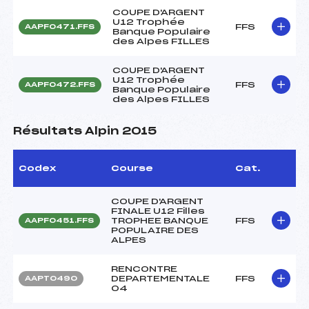
COUPE D'ARGENT
U12 Trophée
FFS
AAPF0471.FFS
Banque Populaire
des Alpes FILLES
COUPE D'ARGENT
U12 Trophée
FFS
AAPF0472.FFS
Banque Populaire
des Alpes FILLES
Résultats Alpin 2015
Codex
Course
Cat.
COUPE D'ARGENT
FINALE U12 Filles
TROPHEE BANQUE
FFS
AAPF0451.FFS
POPULAIRE DES
ALPES
RENCONTRE
DEPARTEMENTALE
FFS
AAPT0490
04