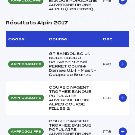
BANQUE POPULAIRE
FFS
AAPF0101.FFS
AUVERGNE RHONE
ALPES (Les Orres)
Résultats Alpin 2017
Codex
Course
Cat.
GP BANDOL SC et
SCCS ROCCO –
Souvenir Michel
FFS
AAPF0343.FFS
PERRET Course
Dames U14 – Mast –
Coupe de Bronze
COUPE D'ARGENT
TROPHEE BANQUE
POPULAIRE
FFS
AAPF0302.FFS
AUVERGNE RHONE
ALPES COURSE
FILLES 2
COUPE D'ARGENT
TROPHEE BANQUE
POPULAIRE
FFS
AAPF0301.FFS
AUVERGNE RHONE