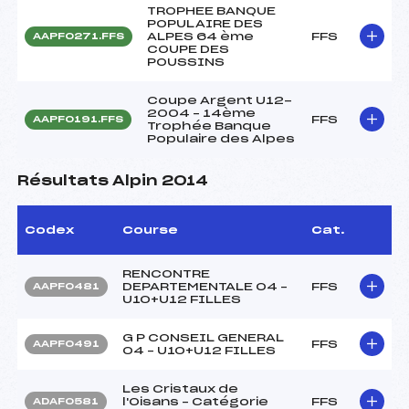
TROPHEE BANQUE
POPULAIRE DES
ALPES 64 ème
FFS
AAPF0271.FFS
COUPE DES
POUSSINS
Coupe Argent U12-
2004 – 14ème
FFS
AAPF0191.FFS
Trophée Banque
Populaire des Alpes
Résultats Alpin 2014
Codex
Course
Cat.
RENCONTRE
DEPARTEMENTALE 04 –
FFS
AAPF0481
U10+U12 FILLES
G P CONSEIL GENERAL
FFS
AAPF0491
04 – U10+U12 FILLES
Les Cristaux de
l'Oisans – Catégorie
FFS
ADAF0581