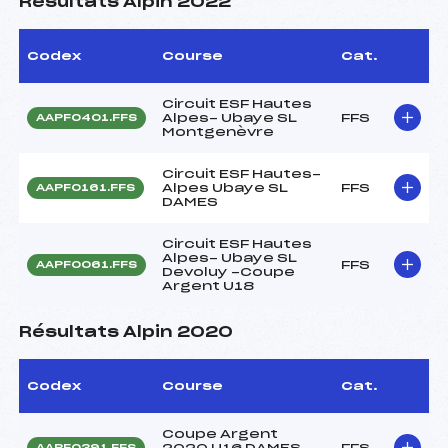
Résultats Alpin 2022
Codex
Course
Cat.
Circuit ESF Hautes
Alpes- Ubaye SL
FFS
AAPF0401.FFS
Montgenèvre
Circuit ESF Hautes-
Alpes Ubaye SL
FFS
AAPF0161.FFS
DAMES
Circuit ESF Hautes
Alpes- Ubaye SL
FFS
AAPF0061.FFS
Devoluy -Coupe
Argent U18
Résultats Alpin 2020
Codex
Course
Cat.
Coupe Argent
2020 U16 DAMES
FFS
AAPF0391.FFS