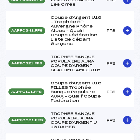
Les Orres
Coupe d'Argent U16
– Trophée BP
Auvergne Rhône
Alpes – Qualif
FFS
AAPF0341.FFS
Coupe Fédération
Liste de départ
Garçons
TROPHEE BANQUE
POPULA IRE AURA
FFS
AAPF0321.FFS
COUPE D'ARGENT
SLALOM DAMES U16
Coupe d'Argent U16
FILLES Trophée
Banque Populaire
FFS
AAPF0111.FFS
AURA – Qualif Coupe
Fédération
TROPHEE BANQUE
POPULAIRE AURA
FFS
AAPF0091.FFS
COUPE D'ARGENT U
16 DAMES
COUPE D'ARGENT