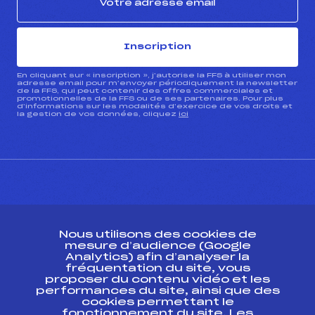
Inscription
En cliquant sur « inscription », j’autorise la FFS à utiliser mon
adresse email pour m’envoyer périodiquement la newsletter
de la FFS, qui peut contenir des offres commerciales et
promotionnelles de la FFS ou de ses partenaires. Pour plus
d’informations sur les modalités d’exercice de vos droits et
la gestion de vos données, cliquez
ici
CONTACT
Nous utilisons des cookies de
ESPACE PRESSE
mesure d’audience (Google
Analytics) afin d’analyser la
fréquentation du site, vous
Ressources
proposer du contenu vidéo et les
performances du site, ainsi que des
Pass’Neige
cookies permettant le
Projet sportif fédéral
fonctionnement du site. Les