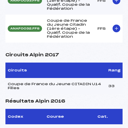
(1ère étape) –
FFS
ANAF0033.FFS
Qualif. Coupe de la
Fédération
Coupe de France
du Jeune Citadin
(1ère étape) –
FFS
ANAF0032.FFS
Qualif. Coupe de la
Fédération
Circuits Alpin 2017
Circuits
Rang
Coupe de France du Jeune CITADIN U14
33
Filles
Résultats Alpin 2016
Codex
Course
Cat.