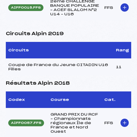
2ème CHALLENGE
BANQUE POPULAIRE
FFS
AIFF0015.FFS
– ACEF SLALOM N°2
U14 – U16
Circuits Alpin 2019
Circuits
Rang
Coupe de France du Jeune CITADIN U16
11
Filles
Résultats Alpin 2018
Codex
Course
Cat.
GRAND PRIX DU RCF
– Championnats
régionaux Île de
FFS
AIFF0057.FFS
France et Nord
Ouest