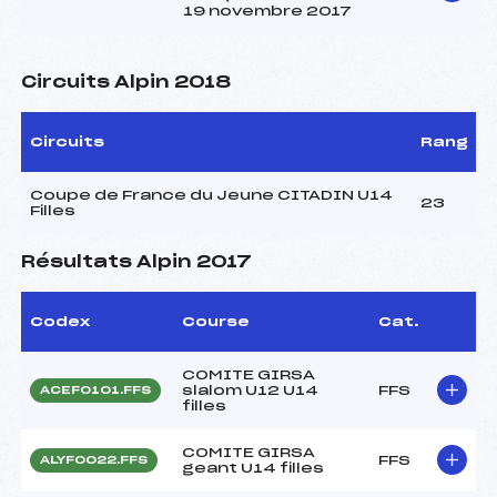
19 novembre 2017
Circuits Alpin 2018
Circuits
Rang
Coupe de France du Jeune CITADIN U14
23
Filles
Résultats Alpin 2017
Codex
Course
Cat.
COMITE GIRSA
slalom U12 U14
FFS
ACEF0101.FFS
filles
COMITE GIRSA
FFS
ALYF0022.FFS
geant U14 filles