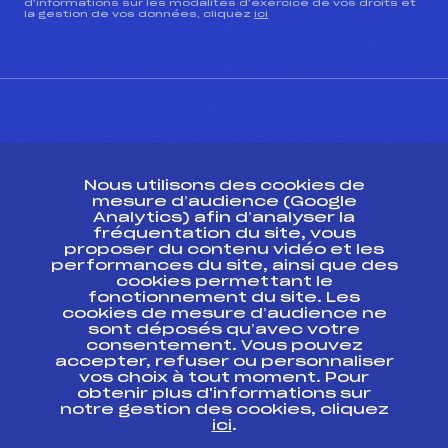
d’informations sur les modalités d’exercice de vos droits et
la gestion de vos données, cliquez
ici
CONTACT
Nous utilisons des cookies de
ESPACE PRESSE
mesure d’audience (Google
Analytics) afin d’analyser la
fréquentation du site, vous
Ressources
proposer du contenu vidéo et les
performances du site, ainsi que des
Pass’Neige
cookies permettant le
Projet sportif fédéral
fonctionnement du site. Les
cookies de mesure d’audience ne
Projet de performance fédéral
sont déposés qu’avec votre
Antidopage
consentement. Vous pouvez
Pôle Développement, Formation, Suivi
accepter, refuser ou personnaliser
Scientifique
vos choix à tout moment. Pour
Listes ministérielles
obtenir plus d'informations sur
notre gestion des cookies, cliquez
Pôle vie de l’athlète
ici
.
Enseignement professionnel