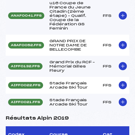
u16 Coupe de
France du Jeune
Citadin (2ème
étape) – Qualif.
FFS
ANAF0041.FFS
Coupe de la
Fédération GS
Feminin
GRAND PRIX DE
NOTRE DAME DE
FFS
ASAF0052.FFS
BELLECOMBE
Grand Prix du RCF –
Mémorial Gilles
FFS
AIFF0132.FFS
Fleury
Stade Français
FFS
AIFF0022.FFS
Arcade Ski Tour
Stade Français
FFS
AIFF0021.FFS
Arcade Ski Tour
Résultats Alpin 2019
Codex
Course
Cat.