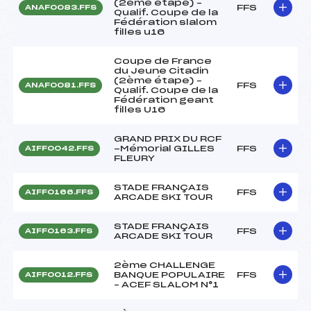
(2ème étape) –
FFS
ANAF0083.FFS
Qualif. Coupe de la
Fédération slalom
filles u16
Coupe de France
du Jeune Citadin
(2ème étape) –
FFS
ANAF0081.FFS
Qualif. Coupe de la
Fédération geant
filles U16
GRAND PRIX DU RCF
-Mémorial GILLES
FFS
AIFF0042.FFS
FLEURY
STADE FRANÇAIS
FFS
AIFF0166.FFS
ARCADE SKI TOUR
STADE FRANÇAIS
FFS
AIFF0163.FFS
ARCADE SKI TOUR
2ème CHALLENGE
BANQUE POPULAIRE
FFS
AIFF0012.FFS
– ACEF SLALOM N°1