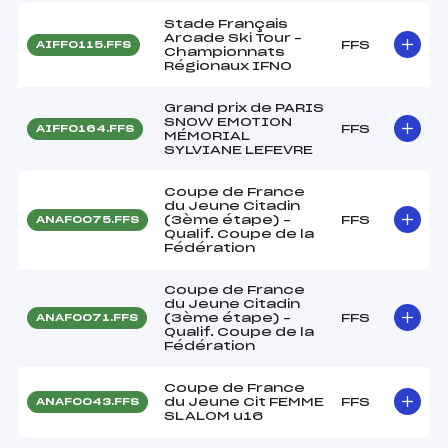
Stade Français
Arcade Ski Tour –
FFS
AIFF0115.FFS
Championnats
Régionaux IFNO
Grand prix de PARIS
SNOW EMOTION
FFS
AIFF0164.FFS
MÉMORIAL
SYLVIANE LEFEVRE
Coupe de France
du Jeune Citadin
(3ème étape) –
FFS
ANAF0075.FFS
Qualif. Coupe de la
Fédération
Coupe de France
du Jeune Citadin
(3ème étape) –
FFS
ANAF0071.FFS
Qualif. Coupe de la
Fédération
Coupe de France
du Jeune Cit FEMME
FFS
ANAF0043.FFS
SLALOM u16