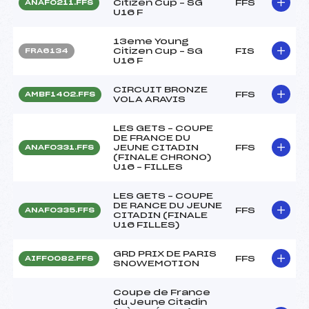
Citizen Cup – SG
FFS
ANAF0211.FFS
U16 F
13eme Young
Citizen Cup – SG
FIS
FRA6134
U16 F
CIRCUIT BRONZE
FFS
AMBF1402.FFS
VOLA ARAVIS
LES GETS – COUPE
DE FRANCE DU
JEUNE CITADIN
FFS
ANAF0331.FFS
(FINALE CHRONO)
U16 – FILLES
LES GETS – COUPE
DE RANCE DU JEUNE
FFS
ANAF0335.FFS
CITADIN (FINALE
U16 FILLES)
GRD PRIX DE PARIS
FFS
AIFF0082.FFS
SNOWEMOTION
Coupe de France
du Jeune Citadin