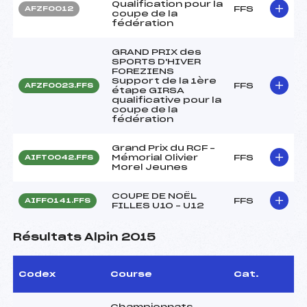
Qualification pour la
FFS
AFZF0012
coupe de la
fédération
GRAND PRIX des
SPORTS D'HIVER
FOREZIENS
Support de la 1ère
FFS
AFZF0023.FFS
étape GIRSA
qualificative pour la
coupe de la
fédération
Grand Prix du RCF –
Mémorial Olivier
FFS
AIFT0042.FFS
Morel Jeunes
COUPE DE NOËL
FFS
AIFF0141.FFS
FILLES U10 – U12
Résultats Alpin 2015
Codex
Course
Cat.
Championnats