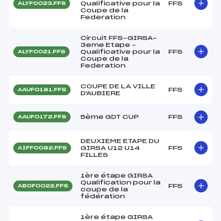
Qualificative pour la
FFS
ALYF0023.FFS
Coupe de la
Federation
Circuit FFS-GIRSA-
3eme Etape –
Qualificative pour la
FFS
ALYF0021.FFS
Coupe de la
Federation
COUPE DE LA VILLE
FFS
AAUF0181.FFS
D'AUBIERE
5ème GDT CUP
FFS
AAUF0172.FFS
DEUXIEME ETAPE DU
GIRSA U12 U14
FFS
AIFF0082.FFS
FILLES
1ère étape GIRSA
Qualification pour la
FFS
ABOF0022.FFS
coupe de la
fédération
1ère étape GIRSA