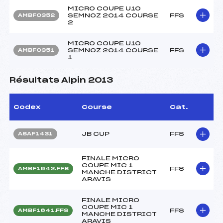
MICRO COUPE U10
SEMNOZ 2014 COURSE
FFS
AMBF0352
2
MICRO COUPE U10
SEMNOZ 2014 COURSE
FFS
AMBF0351
1
Résultats Alpin 2013
Codex
Course
Cat.
JB CUP
FFS
ASAF1431
FINALE MICRO
COUPE MIC 1
FFS
AMBF1642.FFS
MANCHE DISTRICT
ARAVIS
FINALE MICRO
COUPE MIC 1
FFS
AMBF1641.FFS
MANCHE DISTRICT
ARAVIS