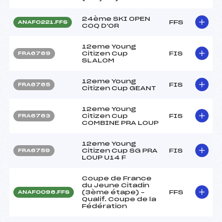
24ème SKI OPEN
FFS
ANAF0221.FFS
COQ D'OR
12eme Young
Citizen Cup
FIS
FRA6769
SLALOM
12eme Young
FIS
FRA6765
Citizen Cup GEANT
12eme Young
Citizen Cup
FIS
FRA6763
COMBINE PRA LOUP
12eme Young
Citizen Cup SG PRA
FIS
FRA6759
LOUP U14 F
Coupe de France
du Jeune Citadin
(3ème étape) –
FFS
ANAF0096.FFS
Qualif. Coupe de la
Fédération