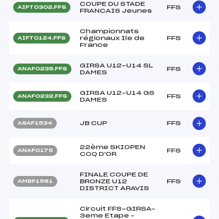
COUPE DU STADE
FFS
AIFT0302.FFS
FRANCAIS Jeunes
Championnats
régionaux Ile de
FFS
AIFT0124.FFS
France
GIRSA U12-U14 SL
FFS
ANAF0235.FFS
DAMES
GIRSA U12-U14 GS
FFS
ANAF0232.FFS
DAMES
JB CUP
FFS
ASAF1534
22ème SKIOPEN
FFS
ANAF0175
COQ D'OR
FINALE COUPE DE
BRONZE U12
FFS
AMBF1561
DISTRICT ARAVIS
Circuit FFS-GIRSA-
3eme Etape –