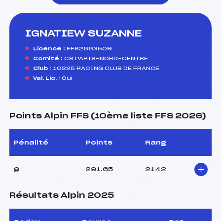
IGNATIEW SUZANNE
foi(s) le ski
Licence :
FFS2663509
Comité :
CS PARIS-NORD-CENTRE
Club :
10225 RACING CLUB DE FRANCE
Val. Lic. :
Oui
Points Alpin FFS (10ème liste FFS 2026)
Pénalité
Points
Rang
@
291.65
2142
Résultats Alpin 2025