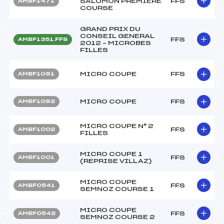
SALOMON PREMIERE
FFS
AMBF1471
COURSE
GRAND PRIX DU
CONSEIL GENERAL
FFS
AMBF1351.FFS
2012 – MICROBES
FILLES
MICRO COUPE
FFS
AMBF1091
MICRO COUPE
FFS
AMBF1092
MICRO COUPE N° 2
FFS
AMBF1002
FILLES
MICRO COUPE 1
FFS
AMBF1001
(REPRISE VILLAZ)
MICRO COUPE
FFS
AMBF0541
SEMNOZ COURSE 1
MICRO COUPE
FFS
AMBF0542
SEMNOZ COURSE 2