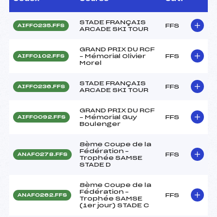
STADE FRANÇAIS
FFS
AIFF0235.FFS
ARCADE SKI TOUR
GRAND PRIX DU RCF
– Mémorial Olivier
FFS
AIFF0102.FFS
Morel
STADE FRANÇAIS
FFS
AIFF0236.FFS
ARCADE SKI TOUR
GRAND PRIX DU RCF
– Mémorial Guy
FFS
AIFF0092.FFS
Boulenger
8ème Coupe de la
Fédération –
FFS
ANAF0278.FFS
Trophée SAMSE
STADE D
8ème Coupe de la
Fédération –
FFS
ANAF0262.FFS
Trophée SAMSE
(1er jour) STADE C