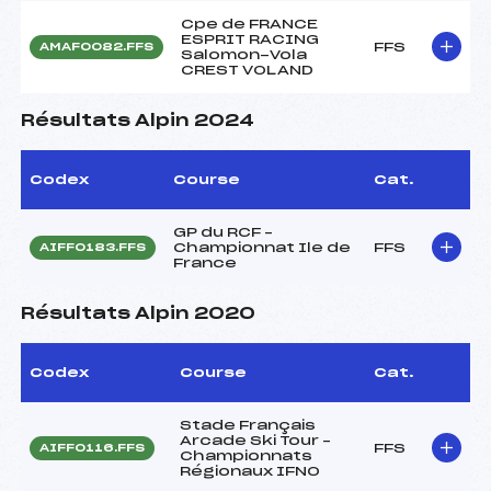
Cpe de FRANCE
ESPRIT RACING
FFS
AMAF0082.FFS
Salomon-Vola
CREST VOLAND
Résultats Alpin 2024
Codex
Course
Cat.
GP du RCF –
Championnat Ile de
FFS
AIFF0183.FFS
France
Résultats Alpin 2020
Codex
Course
Cat.
Stade Français
Arcade Ski Tour –
FFS
AIFF0116.FFS
Championnats
Régionaux IFNO