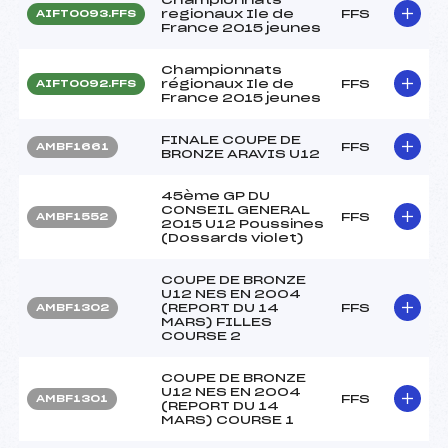
regionaux Ile de
FFS
AIFT0093.FFS
France 2015 jeunes
Championnats
régionaux Ile de
FFS
AIFT0092.FFS
France 2015 jeunes
FINALE COUPE DE
FFS
AMBF1661
BRONZE ARAVIS U12
45ème GP DU
CONSEIL GENERAL
FFS
AMBF1552
2015 U12 Poussines
(Dossards violet)
COUPE DE BRONZE
U12 NES EN 2004
(REPORT DU 14
FFS
AMBF1302
MARS) FILLES
COURSE 2
COUPE DE BRONZE
U12 NES EN 2004
FFS
AMBF1301
(REPORT DU 14
MARS) COURSE 1