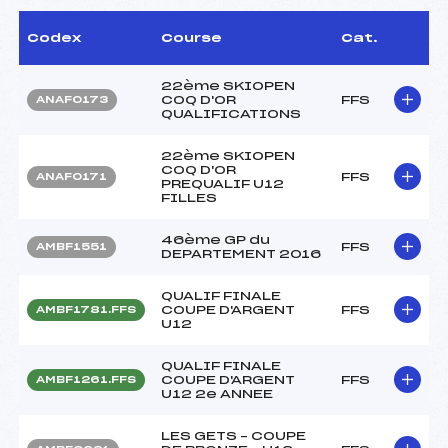
Codex
Course
Cat.
22ème SKIOPEN
COQ D'OR
FFS
ANAF0173
QUALIFICATIONS
22ème SKIOPEN
COQ D'OR
FFS
ANAF0171
PREQUALIF U12
FILLES
46ème GP du
FFS
AMBF1551
DEPARTEMENT 2016
QUALIF FINALE
COUPE D'ARGENT
FFS
AMBF1781.FFS
U12
QUALIF FINALE
COUPE D'ARGENT
FFS
AMBF1261.FFS
U12 2e ANNEE
LES GETS – COUPE