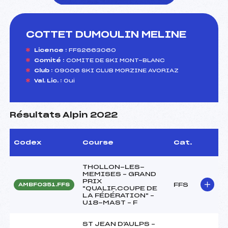
COTTET DUMOULIN MELINE
foi(s) le ski
Licence :
FFS2663060
Comité :
COMITE DE SKI MONT-BLANC
Club :
09006 SKI CLUB MORZINE AVORIAZ
Val. Lic. :
Oui
Résultats Alpin 2022
Codex
Course
Cat.
THOLLON-LES-
MEMISES – GRAND
PRIX
FFS
AMBF0351.FFS
"QUALIF.COUPE DE
LA FÉDÉRATION" –
U18-MAST – F
ST JEAN D'AULPS –