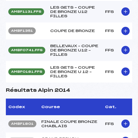
LES GETS – COUPE
DE BRONZE U12
FFS
AMBF1131.FFS
FILLES
COUPE DE BRONZE
FFS
AMBF1351
BELLEVAUX – COUPE
DE BRONZE U12 –
FFS
AMBF0741.FFS
FILLES
LES GETS – COUPE
DE BRONZE U 12 –
FFS
AMBF0181.FFS
FILLES
Résultats Alpin 2014
Codex
Course
Cat.
FINALE COUPE BRONZE
FFS
AMBF1801
CHABLAIS