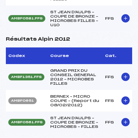
ST JEAN D'AULPS –
COUPE DE BRONZE –
FFS
AMBF0581.FFS
MICROBES FILLES –
U10
Résultats Alpin 2012
Codex
Course
Cat.
GRAND PRIX DU
CONSEIL GENERAL
FFS
AMBF1351.FFS
2012 – MICROBES
FILLES
BERNEX – MICRO
COUPE – (Report du
FFS
AMBF0651
08/02/2012)
ST JEAN D'AULPS –
COUPE DE BRONZE –
FFS
AMBF0561.FFS
MICROBES – FILLES