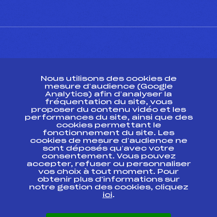
CONTACT
Nous utilisons des cookies de
ESPACE PRESSE
mesure d’audience (Google
Analytics) afin d’analyser la
fréquentation du site, vous
Ressources
proposer du contenu vidéo et les
performances du site, ainsi que des
Pass’Neige
cookies permettant le
Projet sportif fédéral
fonctionnement du site. Les
cookies de mesure d’audience ne
Projet de performance fédéral
sont déposés qu’avec votre
Antidopage
consentement. Vous pouvez
Pôle Développement, Formation, Suivi
accepter, refuser ou personnaliser
Scientifique
vos choix à tout moment. Pour
Listes ministérielles
obtenir plus d'informations sur
notre gestion des cookies, cliquez
Pôle vie de l’athlète
ici
.
Enseignement professionnel
Informatique et chronométrage