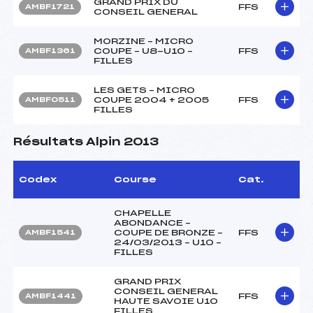
GRAND PRIX DU
FFS
AMBF1721
CONSEIL GENERAL
MORZINE – MICRO
COUPE – U8-U10 –
FFS
AMBF1361
FILLES
LES GETS – MICRO
COUPE 2004 + 2005
FFS
AMBF0511
FILLES
Résultats Alpin 2013
Codex
Course
Cat.
CHAPELLE
ABONDANCE –
COUPE DE BRONZE –
FFS
AMBF1541
24/03/2013 – U10 –
FILLES
GRAND PRIX
CONSEIL GENERAL
FFS
AMBF1441
HAUTE SAVOIE U10
FILLES