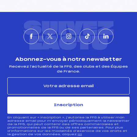
SUIVEZ
L'ACTU
Abonnez-vous à notre newsletter
Recevez l’actualité de la FFS, des clubs et des Équipes
de France.
Inscription
En cliquant sur « inscription », j’autorise la FFS à utiliser mon
adresse email pour m’envoyer périodiquement la newsletter
de la FFS, qui peut contenir des offres commerciales et
promotionnelles de la FFS ou de ses partenaires. Pour plus
d’informations sur les modalités d’exercice de vos droits et
la gestion de vos données, cliquez
ici