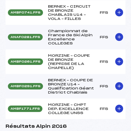
BERNEX – CIRCUIT
DE BRONZE
FFS
AMBF0741.FFS
CHABLAIS U14 –
VOLA – FILLES
Championnat de
France de Ski Alpin
FFS
ANAF0281.FFS
Excellence
COLLEGES
MORZINE – COUPE
DE BRONZE
FFS
AMBF0261.FFS
(REPRISE DE LA
CHAPELLE)
BERNEX – COUPE DE
BRONZE U14 –
FFS
AMBF0291.FFS
Qualification Géant
District Chablais
MORZINE – CHPT
DEP. EXCELLENCE
FFS
AMBF1771.FFS
COLLEGE UNSS
Résultats Alpin 2016