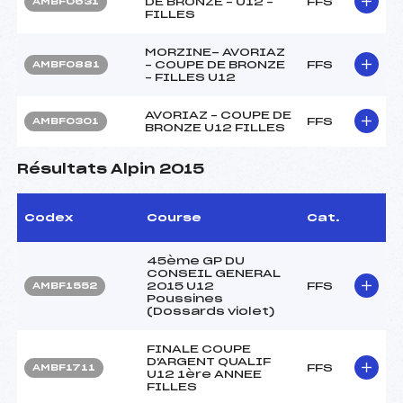
DE BRONZE – U12 –
FFS
AMBF0631
FILLES
MORZINE- AVORIAZ
– COUPE DE BRONZE
FFS
AMBF0881
– FILLES U12
AVORIAZ – COUPE DE
FFS
AMBF0301
BRONZE U12 FILLES
Résultats Alpin 2015
Codex
Course
Cat.
45ème GP DU
CONSEIL GENERAL
2015 U12
FFS
AMBF1552
Poussines
(Dossards violet)
FINALE COUPE
D'ARGENT QUALIF
FFS
AMBF1711
U12 1ère ANNEE
FILLES