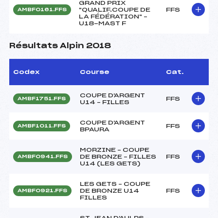
GRAND PRIX
"QUALIF.COUPE DE
FFS
AMBF0161.FFS
LA FÉDÉRATION" –
U18-MAST F
Résultats Alpin 2018
Codex
Course
Cat.
COUPE D'ARGENT
FFS
AMBF1751.FFS
U14 – FILLES
COUPE D'ARGENT
FFS
AMBF1011.FFS
BPAURA
MORZINE – COUPE
DE BRONZE – FILLES
FFS
AMBF0941.FFS
U14 (LES GETS)
LES GETS – COUPE
DE BRONZE U14
FFS
AMBF0921.FFS
FILLES
ST JEAN D'AULPS –