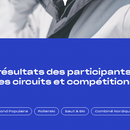
résultats des participants
es circuits et compétition
Fond Populaire
Rollerski
Saut à Ski
Combiné Nordiq