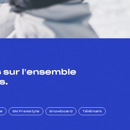
 sur l’ensemble
s.
ue
Ski Freestyle
Snowboard
Télémark