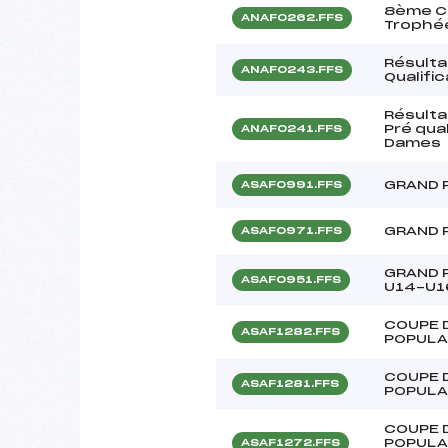
8ème Co
ANAF0262.FFS
Trophée
Résulta
ANAF0243.FFS
Qualifi
Résulta
Pré qua
ANAF0241.FFS
Dames
GRAND P
ASAF0991.FFS
GRAND 
ASAF0971.FFS
GRAND 
ASAF0951.FFS
U14-U1
COUPE 
ASAF1282.FFS
POPULA
COUPE 
ASAF1281.FFS
POPULA
COUPE 
POPULA
ASAF1272.FFS