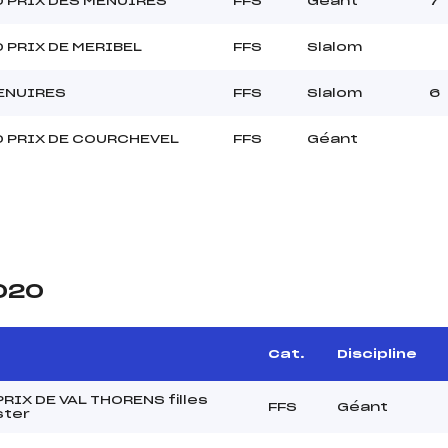
 PRIX DES MENUIRES
FFS
Géant
7
 PRIX DE MERIBEL
FFS
Slalom
ENUIRES
FFS
Slalom
6
 PRIX DE COURCHEVEL
FFS
Géant
2020
Cat.
Discipline
RIX DE VAL THORENS filles
FFS
Géant
ster