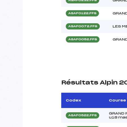
GRAND
ASAF0232.FFS
GRAND
ASAF0122.FFS
LES M
ASAF0072.FFS
GRAND
ASAF0052.FFS
Résultats Alpin 
Codex
Course
GRAND P
ASAF0522.FFS
u18 ma