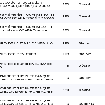
upe de la Fédération –
FFS
Géant
 SAMSE (1er jour) STADE C
ts Mémorial H.SCARAFFIOTTI
FFS
Géant
cations SCARA Tracé B Dames
ts Mémorial H.SCARAFIOTTI
lifications SCARA Tracé A
FFS
Géant
RIX DE LA TANIA DAMES U16
FFS
Slalom
PRIX DES MENUIRES
FFS
Slalom
PRIX DE COURCHEVEL DAMES
FFS
Géant
6
D'ARGENT TROPHEE BANQUE
FFS
Slalom
IRE AUVERGNE RHÔNE ALPES
D'ARGENT TROPHEE BANQUE
FFS
Géant
IRE AUVERGNE RHÔNE ALPES
D'ARGENT TROPHEE BANQUE
IRE AUVERGNE RHÔNE ALPES
FFS
Super G