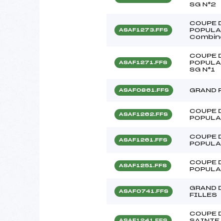
SG N°2
COUPE 
POPULA
ASAF1273.FFS
Combiné
COUPE 
POPULA
ASAF1271.FFS
SG N°1
GRAND 
ASAF0861.FFS
COUPE 
ASAF1262.FFS
POPULA
COUPE 
ASAF1261.FFS
POPULA
COUPE 
ASAF1251.FFS
POPULA
GRAND D
ASAF0741.FFS
FILLES
COUPE D
SAINTE
ASAF1241.FFS