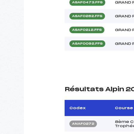
GRAND 
ASAF0473.FFS
GRAND 
ASAF0262.FFS
GRAND 
ASAF0212.FFS
GRAND 
ASAF0092.FFS
Résultats Alpin 2
Codex
Course
8ème Co
ANAF0272
Trophé