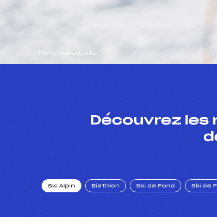
Fiche individuelle
Découvrez les 
d
Ski Alpin
Biathlon
Ski de Fond
Ski de 