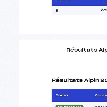
@
65
Résultats Al
Résultats Alpin 
Codex
Cours