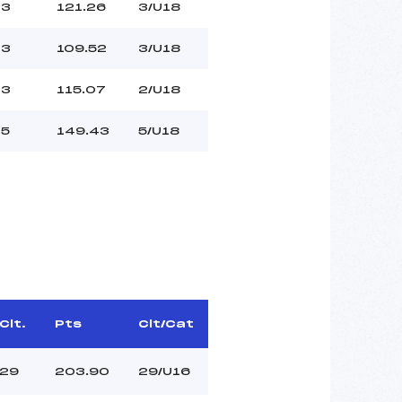
3
121.26
3/U18
3
109.52
3/U18
3
115.07
2/U18
5
149.43
5/U18
Clt.
Pts
Clt/Cat
29
203.90
29/U16