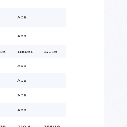
Abs
Abs
16
189.61
4/U16
Abs
Abs
Abs
Abs
35
219.41
35/U16