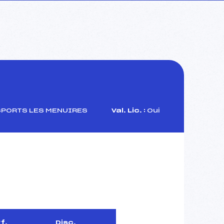
SPORTS LES MENUIRES
Val. Lic. :
Oui
f.
Disc.