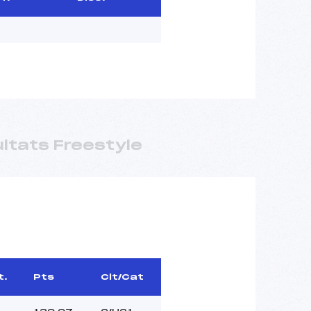
ltats Freestyle
t.
Pts
Clt/Cat