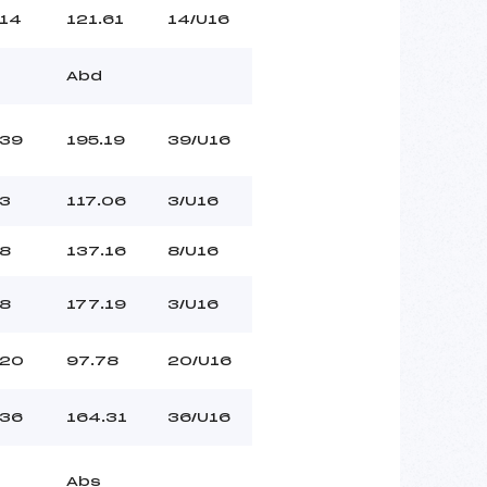
14
121.61
14/U16
Abd
39
195.19
39/U16
3
117.06
3/U16
8
137.16
8/U16
8
177.19
3/U16
20
97.78
20/U16
36
164.31
36/U16
Abs