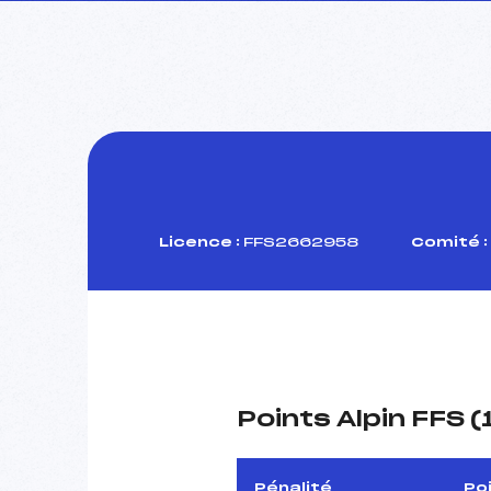
Licence :
FFS2662958
Comité :
Points Alpin FFS 
Pénalité
Po