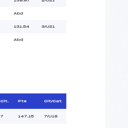
139.97
2/U21
Abd
131.54
3/U21
Abd
Clt.
Pts
Clt/Cat
7
147.15
7/U18