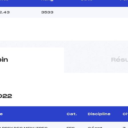
2.43
3533
pin
Résu
2022
e
Cat.
Discipline
Cl