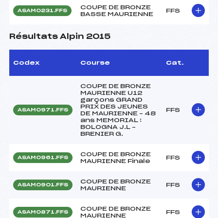
COUPE DE BRONZE
FFS
ASAM0231.FFS
BASSE MAURIENNE
Résultats Alpin 2015
Codex
Course
Cat.
COUPE DE BRONZE
MAURIENNE U12
garçons GRAND
PRIX DES JEUNES
FFS
ASAM0971.FFS
DE MAURIENNE – 48
ans MEMORIAL :
BOLOGNA J.L –
BRENIER G.
COUPE DE BRONZE
FFS
ASAM0961.FFS
MAURIENNE Finale
COUPE DE BRONZE
FFS
ASAM0901.FFS
MAURIENNE
COUPE DE BRONZE
FFS
ASAM0871.FFS
MAURIENNE