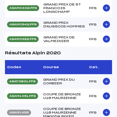
GRAND PRIX DE ST
FRANCOIS
FFS
ASAM0402.FFS
LONGCHAMP
GRAND PRIX
FFS
ASAM0342.FFS
D'AUSSOIS HOMMES
GRAND PRIX DE
FFS
ASAM0322.FFS
VALMEINIER
Résultats Alpin 2020
Codex
Course
Cat.
GRAND PRIX DU
FFS
ASAT0801.FFS
CORBIER
COUPE DE BRONZE
FFS
ASAM1451.FFS
U16 MAURIENNE
COUPE DE BRONZE
U16 MAURIENNE
FFS
ASAM1452
Manche Sprint