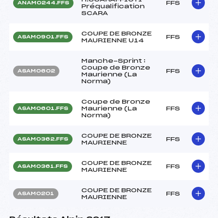
FFS
ANAM0244.FFS
Préqualification
SCARA
COUPE DE BRONZE
FFS
ASAM0901.FFS
MAURIENNE U14
Manche-Sprint :
Coupe de Bronze
FFS
ASAM0602
Maurienne (La
Norma)
Coupe de Bronze
Maurienne (La
FFS
ASAM0601.FFS
Norma)
COUPE DE BRONZE
FFS
ASAM0362.FFS
MAURIENNE
COUPE DE BRONZE
FFS
ASAM0361.FFS
MAURIENNE
COUPE DE BRONZE
FFS
ASAM0201
MAURIENNE