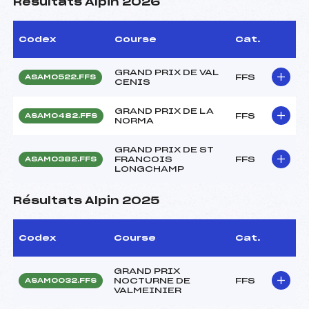
Résultats Alpin 2026
Codex
Course
Cat.
GRAND PRIX DE VAL
FFS
ASAM0522.FFS
CENIS
GRAND PRIX DE LA
FFS
ASAM0482.FFS
NORMA
GRAND PRIX DE ST
FRANCOIS
FFS
ASAM0382.FFS
LONGCHAMP
Résultats Alpin 2025
Codex
Course
Cat.
GRAND PRIX
NOCTURNE DE
FFS
ASAM0032.FFS
VALMEINIER