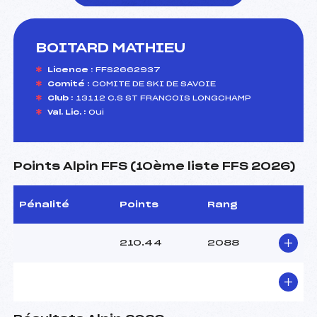
BOITARD MATHIEU
foi(s) le ski
Licence :
FFS2662937
Comité :
COMITE DE SKI DE SAVOIE
Club :
13112 C.S ST FRANCOIS LONGCHAMP
Val. Lic. :
Oui
Points Alpin FFS (10ème liste FFS 2026)
Pénalité
Points
Rang
210.44
2088