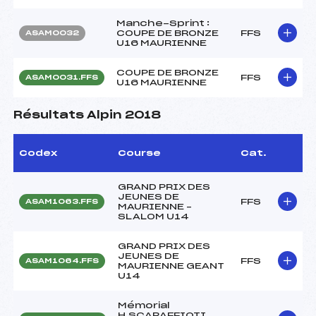
Manche-Sprint :
COUPE DE BRONZE
FFS
ASAM0032
U16 MAURIENNE
COUPE DE BRONZE
FFS
ASAM0031.FFS
U16 MAURIENNE
Résultats Alpin 2018
Codex
Course
Cat.
GRAND PRIX DES
JEUNES DE
FFS
ASAM1063.FFS
MAURIENNE –
SLALOM U14
GRAND PRIX DES
JEUNES DE
FFS
ASAM1064.FFS
MAURIENNE GEANT
U14
Mémorial
H.SCARAFFIOTI