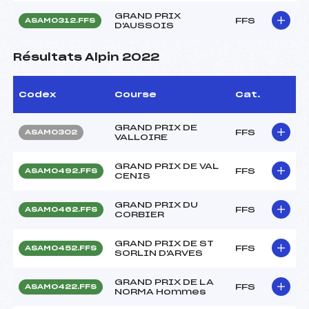
GRAND PRIX
FFS
ASAM0312.FFS
D'AUSSOIS
Résultats Alpin 2022
Codex
Course
Cat.
GRAND PRIX DE
FFS
ASAM0302
VALLOIRE
GRAND PRIX DE VAL
FFS
ASAM0492.FFS
CENIS
GRAND PRIX DU
FFS
ASAM0462.FFS
CORBIER
GRAND PRIX DE ST
FFS
ASAM0452.FFS
SORLIN D'ARVES
GRAND PRIX DE LA
FFS
ASAM0422.FFS
NORMA Hommes