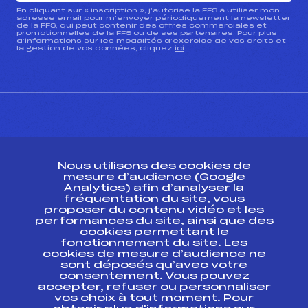
En cliquant sur « inscription », j’autorise la FFS à utiliser mon
adresse email pour m’envoyer périodiquement la newsletter
de la FFS, qui peut contenir des offres commerciales et
promotionnelles de la FFS ou de ses partenaires. Pour plus
d’informations sur les modalités d’exercice de vos droits et
la gestion de vos données, cliquez
ici
CONTACT
Nous utilisons des cookies de
ESPACE PRESSE
mesure d’audience (Google
Analytics) afin d’analyser la
fréquentation du site, vous
Ressources
proposer du contenu vidéo et les
performances du site, ainsi que des
Pass’Neige
cookies permettant le
Projet sportif fédéral
fonctionnement du site. Les
cookies de mesure d’audience ne
Projet de performance fédéral
sont déposés qu’avec votre
Antidopage
consentement. Vous pouvez
Pôle Développement, Formation, Suivi
accepter, refuser ou personnaliser
Scientifique
vos choix à tout moment. Pour