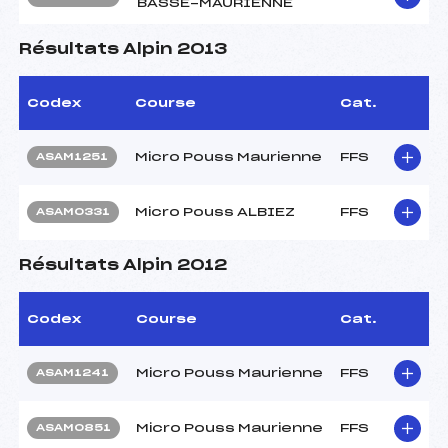
BASSE-MAURIENNE
Résultats Alpin 2013
Codex
Course
Cat.
Micro Pouss Maurienne
FFS
ASAM1251
Micro Pouss ALBIEZ
FFS
ASAM0331
Résultats Alpin 2012
Codex
Course
Cat.
Micro Pouss Maurienne
FFS
ASAM1241
Micro Pouss Maurienne
FFS
ASAM0851