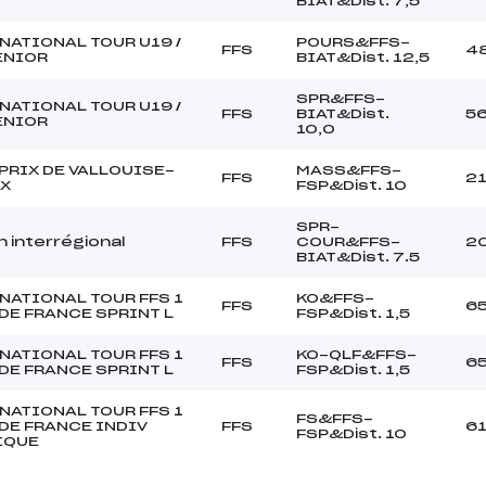
BIAT&Dist. 7,5
NATIONAL TOUR U19 /
POURS&FFS-
FFS
4
SENIOR
BIAT&Dist. 12,5
SPR&FFS-
NATIONAL TOUR U19 /
FFS
BIAT&Dist.
5
SENIOR
10,0
PRIX DE VALLOUISE-
MASS&FFS-
FFS
2
X
FSP&Dist. 10
SPR-
n interrégional
FFS
COUR&FFS-
2
BIAT&Dist. 7.5
NATIONAL TOUR FFS 1
KO&FFS-
FFS
6
DE FRANCE SPRINT L
FSP&Dist. 1,5
NATIONAL TOUR FFS 1
KO-QLF&FFS-
FFS
6
DE FRANCE SPRINT L
FSP&Dist. 1,5
NATIONAL TOUR FFS 1
FS&FFS-
DE FRANCE INDIV
FFS
6
FSP&Dist. 10
IQUE