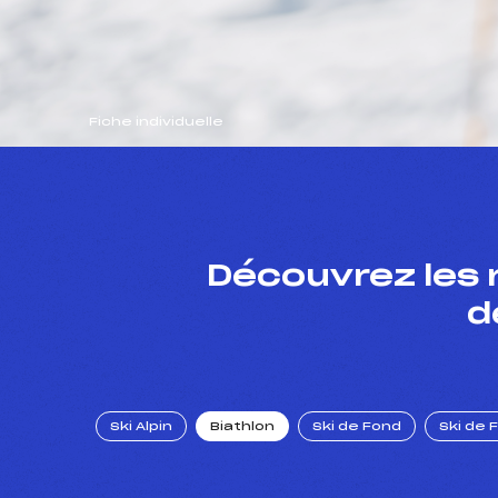
Fiche individuelle
Découvrez les 
d
Ski Alpin
Biathlon
Ski de Fond
Ski de 