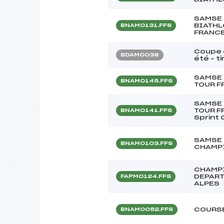
SAMSE
BIATHL
BNAM0131.FFS
FRANCE
Coupe 
BDAM0038
été – ti
SAMSE 
BNAM0145.FFS
TOUR F
SAMSE 
TOUR F
BNAM0141.FFS
Sprint 
SAMSE 
BNAM0103.FFS
CHAMPI
CHAMP
DEPART
FAPM0124.FFS
ALPES
COURSE
BNAM0052.FFS