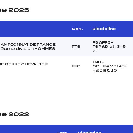
ue 2025
Cat.
Discipline
FS&FFS-
AMPIONNAT DE FRANCE
FFS
FSP&Dist. 3-5-
 2ème division HOMMES
7.
IND-
DE SERRE CHEVALIER
FFS
COUR&MBIAT-
H&Dist. 10
ue 2022
Cat.
Discipline