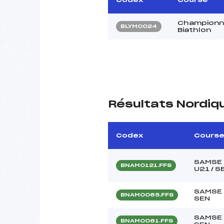
Championna
BLYM0024
Biathlon
Résultats Nordiq
Codex
Cours
SAMSE 
BNAM0121.FFS
U21 / 
SAMSE 
BNAM0065.FFS
SEN
SAMSE 
BNAM0061.FFS