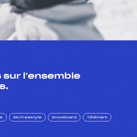
 sur l’ensemble
s.
ue
Ski Freestyle
Snowboard
Télémark