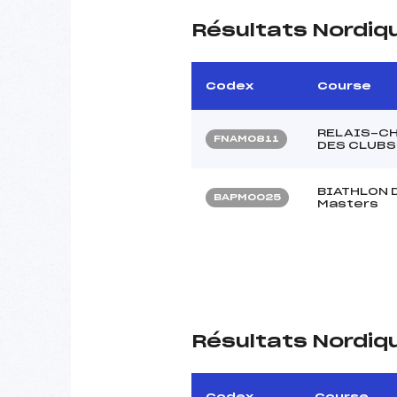
Résultats Nordiq
Codex
Course
RELAIS-CH
FNAM0811
DES CLUBS
BIATHLON 
BAPM0025
Masters
Résultats Nordiq
Codex
Course