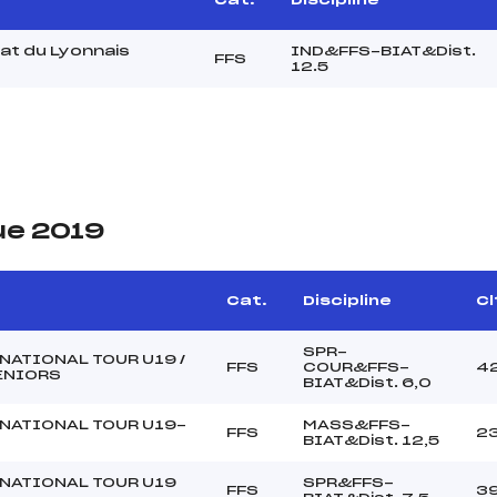
t du Lyonnais
IND&FFS-BIAT&Dist.
FFS
12.5
ue 2019
e
Cat.
Discipline
Cl
SPR-
NATIONAL TOUR U19 /
FFS
COUR&FFS-
4
SENIORS
BIAT&Dist. 6,0
NATIONAL TOUR U19-
MASS&FFS-
FFS
2
BIAT&Dist. 12,5
NATIONAL TOUR U19
SPR&FFS-
FFS
3