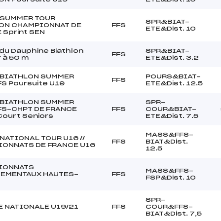
 SUMMER TOUR
SPR&BIAT-
ON CHAMPIONNAT DE
FFS
ETE&Dist. 10
 Sprint SEN
du Dauphine Biathlon
SPR&BIAT-
FFS
r à 50 m
ETE&Dist. 3.2
BIATHLON SUMMER
POURS&BIAT-
FFS
FS Poursuite U19
ETE&Dist. 12.5
BIATHLON SUMMER
SPR-
FS-CHPT DE FRANCE
FFS
COUR&BIAT-
Court Seniors
ETE&Dist. 7.5
MASS&FFS-
NATIONAL TOUR U16 //
FFS
BIAT&Dist.
ONNATS DE FRANCE U16
12.5
IONNATS
MASS&FFS-
EMENTAUX HAUTES-
FFS
FSP&Dist. 10
SPR-
 NATIONALE U19/21
FFS
COUR&FFS-
BIAT&Dist. 7,5