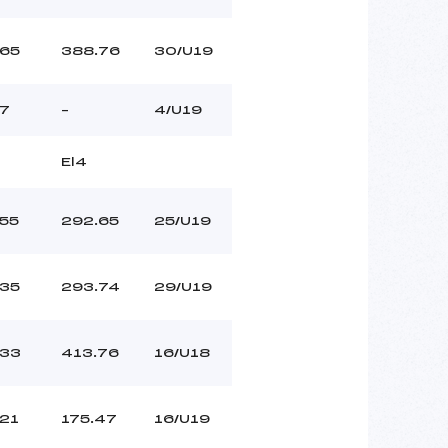
65
388.76
30/U19
7
–
4/U19
El4
55
292.65
25/U19
35
293.74
29/U19
33
413.76
16/U18
21
175.47
16/U19