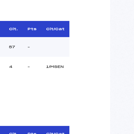
Clt.
Pts
Clt/Cat
57
–
4
–
1/MSEN
Clt.
Pts
Clt/Cat