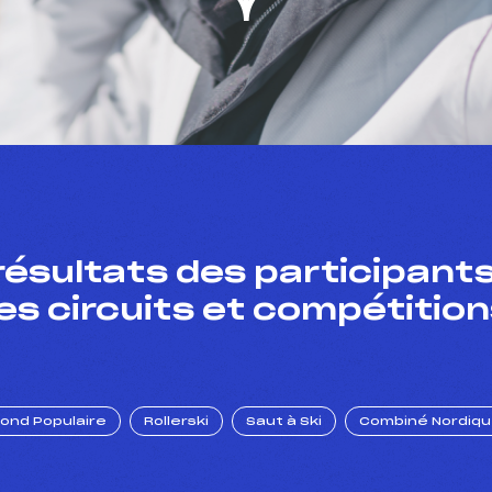
résultats des participants
es circuits et compétition
Fond Populaire
Rollerski
Saut à Ski
Combiné Nordiq