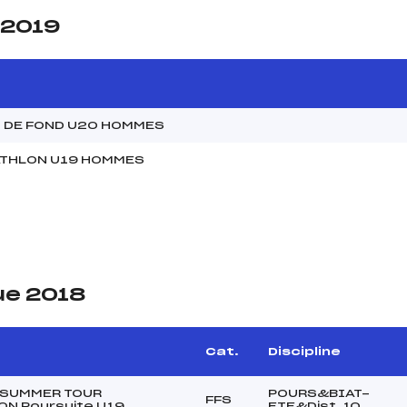
 2019
I DE FOND U20 HOMMES
ATHLON U19 HOMMES
ue 2018
e
Cat.
Discipline
 SUMMER TOUR
POURS&BIAT-
FFS
ON Poursuite U19
ETE&Dist. 10