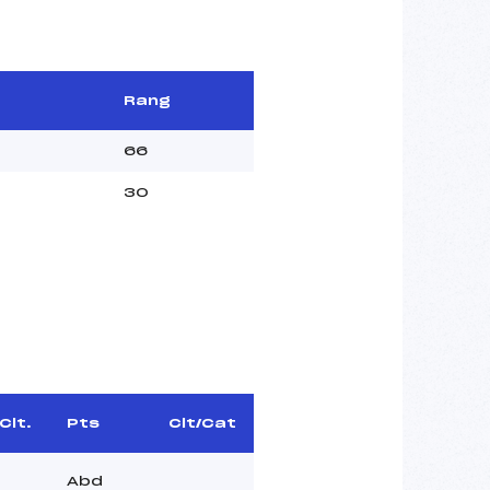
Rang
66
30
Clt.
Pts
Clt/Cat
Abd