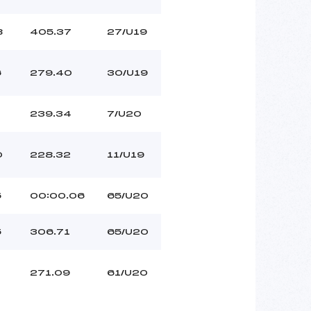
8
405.37
27/U19
6
279.40
30/U19
1
239.34
7/U20
0
228.32
11/U19
5
00:00.06
65/U20
5
306.71
65/U20
1
271.09
61/U20