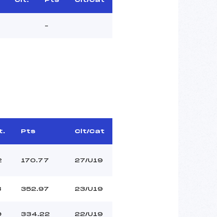
–
t.
Pts
Clt/Cat
2
170.77
27/U19
3
352.97
23/U19
9
334.22
22/U19