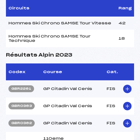
Circuits
Rang
Hommes Ski Chrono SAMSE Tour Vitesse
42
Hommes Ski Chrono SAMSE Tour
18
Technique
Résultats Alpin 2023
Codex
Course
Cat.
GP Citadin Val Cenis
FIS
GBR2261
GP Citadin Val Cenis
FIS
GBR0363
GP Citadin Val Cenis
FIS
GBR0362
110eme