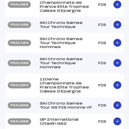
Championnats de
FIS
FRA1395
France Elite Trophee
Caisse d Epargne
Ski Chrono Samse
FIS
FRA1426
Tour Technique
Ski Chrono Samse
Tour Technique
FIS
FRA1424
Hommes
Ski Chrono Samse
Tour Technique
FIS
FRA1423
Hommes
110eme
Championnats de
FIS
FRA1394
France Elite Trophee
Caisse d Epargne
Ski Chrono Samse
FIS
FRA1298
Tour GS FIS Homme VF
GP International
FIS
FRA1389
Citadin GS2