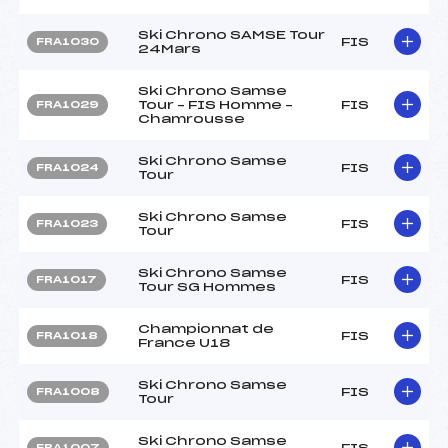
Ski Chrono SAMSE Tour
FIS
FRA1030
24Mars
Ski Chrono Samse
Tour – FIS Homme –
FIS
FRA1029
Chamrousse
Ski Chrono Samse
FIS
FRA1024
Tour
Ski Chrono Samse
FIS
FRA1023
Tour
Ski Chrono Samse
FIS
FRA1017
Tour SG Hommes
Championnat de
FIS
FRA1018
France U18
Ski Chrono Samse
FIS
FRA1008
Tour
Ski Chrono Samse
FIS
FRA1007