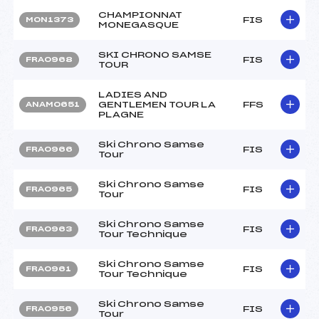
CHAMPIONNAT
FIS
MON1373
MONEGASQUE
SKI CHRONO SAMSE
FIS
FRA0968
TOUR
LADIES AND
GENTLEMEN TOUR LA
FFS
ANAM0651
PLAGNE
Ski Chrono Samse
FIS
FRA0966
Tour
Ski Chrono Samse
FIS
FRA0965
Tour
Ski Chrono Samse
FIS
FRA0963
Tour Technique
Ski Chrono Samse
FIS
FRA0961
Tour Technique
Ski Chrono Samse
FIS
FRA0956
Tour