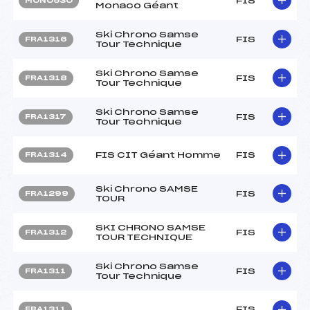
FIS
MON0530
Monaco Géant
Ski Chrono Samse
FIS
FRA1316
Tour Technique
Ski Chrono Samse
FIS
FRA1318
Tour Technique
Ski Chrono Samse
FIS
FRA1317
Tour Technique
FIS CIT Géant Homme
FIS
FRA1314
Ski Chrono SAMSE
FIS
FRA1299
TOUR
SKI CHRONO SAMSE
FIS
FRA1312
TOUR TECHNIQUE
Ski Chrono Samse
FIS
FRA1311
Tour Technique
FIS
FRA1311