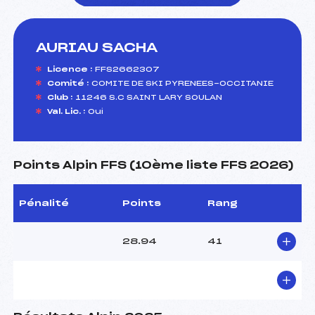
AURIAU SACHA
foi(s) le ski
Licence :
FFS2662307
Comité :
COMITE DE SKI PYRENEES-OCCITANIE
Club :
11246 S.C SAINT LARY SOULAN
Val. Lic. :
Oui
Points Alpin FFS (10ème liste FFS 2026)
Pénalité
Points
Rang
28.94
41