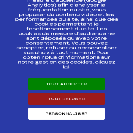
Ski Chrono Samse Tour
mesure d’audience (Google
FIS
FRA0431
Technique
Analytics) afin d’analyser la
fréquentation du site, vous
proposer du contenu vidéo et les
Ski Chrono Tour SAMSE
FIS
FRA0392
performances du site, ainsi que des
Technique U18 Flaine
cookies permettant le
fonctionnement du site. Les
Ski Chrono Tour SAMSE
cookies de mesure d’audience ne
Technique Flaine
FIS
FRA0391
sont déposés qu’avec votre
Hommes
consentement. Vous pouvez
accepter, refuser ou personnaliser
vos choix à tout moment. Pour
Ski Chrono, Samse Tour
FIS
FRA0393
obtenir plus d'informations sur
Technique
notre gestion des cookies, cliquez
ici
.
Ski Chrono Samse Tout
FIS
FRA0394
Technique
TOUT ACCEPTER
Circuits Alpin 2021
TOUT REFUSER
Circuits
Rang
PERSONNALISER
Hommes Ski Chrono SAMSE Tour Vitesse
68