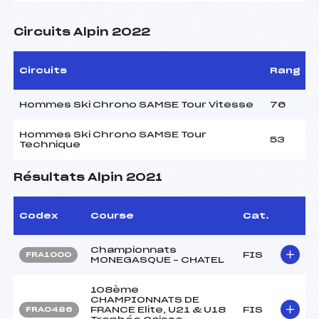
Circuits Alpin 2022
Circuits
Rang
Hommes Ski Chrono SAMSE Tour Vitesse
76
Hommes Ski Chrono SAMSE Tour
53
Technique
Résultats Alpin 2021
Codex
Course
Cat.
Championnats
FIS
FRA1000
MONEGASQUE – CHATEL
108ème
CHAMPIONNATS DE
FRANCE Elite, U21 & U18
FIS
FRA0486