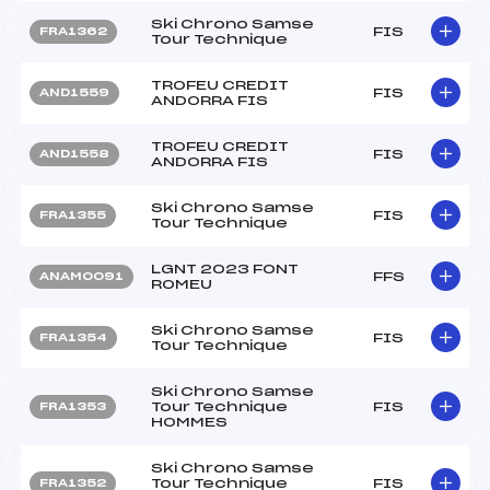
Ski Chrono Samse
FIS
FRA1362
Tour Technique
TROFEU CREDIT
FIS
AND1559
ANDORRA FIS
TROFEU CREDIT
FIS
AND1558
ANDORRA FIS
Ski Chrono Samse
FIS
FRA1355
Tour Technique
LGNT 2023 FONT
FFS
ANAM0091
ROMEU
Ski Chrono Samse
FIS
FRA1354
Tour Technique
Ski Chrono Samse
Tour Technique
FIS
FRA1353
HOMMES
Ski Chrono Samse
Tour Technique
FIS
FRA1352