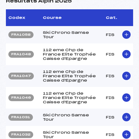
Résultats Alpin 2025
Codex
Course
Cat.
Ski Chrono Samse
FIS
FRA1058
Tour
112 eme Chp de
France Elite Trophée
FIS
FRA1048
Caisse d'Epargne
112 eme Chp de
France Elite Trophée
FIS
FRA1047
Caisse d'Epargne
112 eme Chp de
France Elite Trophée
FIS
FRA1046
Caisse d'Epargne
Ski Chrono Samse
FIS
FRA1031
Tour
Ski Chrono Samse
FIS
FRA1032
Tour