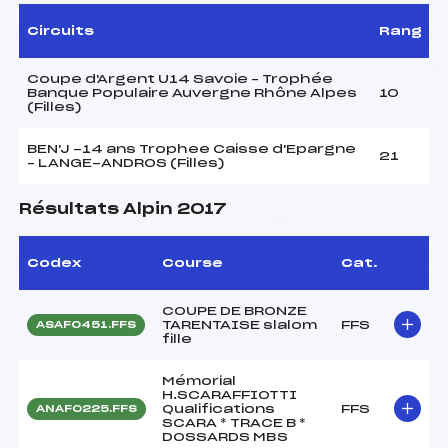
Circuits
Rang
Coupe d'Argent U14 Savoie – Trophée
Banque Populaire Auvergne Rhône Alpes
10
(Filles)
BEN'J -14 ans Trophee Caisse d'Epargne
21
– LANGE-ANDROS (Filles)
Résultats Alpin 2017
Codex
Course
Cat.
COUPE DE BRONZE
TARENTAISE slalom
FFS
ASAF0451.FFS
fille
Mémorial
H.SCARAFFIOTTI
Qualifications
FFS
ANAF0225.FFS
SCARA * TRACE B *
DOSSARDS MBS