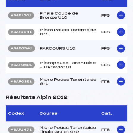
Finale Coupe de
FFS
ASAF1301
Bronze U10
Micro Pouss Tarentaise
FFS
ASAF1041
Gr1
PARCOURS U10
FFS
ASAF0941
Micropouss Tarentaise
FFS
ASAF0621
– 13/02/2013
Micro Pouss Tarentaise
FFS
ASAF0351
Gr1
Résultats Alpin 2012
Codex
Course
Cat.
Micro Pouss Tarentaise
FFS
ASAF1471
Finale Gr1 et Gr2