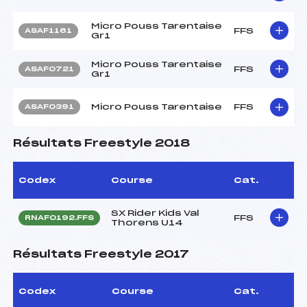
Micro Pouss Tarentaise
FFS
ASAF1161
Gr1
Micro Pouss Tarentaise
FFS
ASAF0721
Gr1
Micro Pouss Tarentaise
FFS
ASAF0391
Résultats Freestyle 2018
Codex
Course
Cat.
SX Rider Kids Val
FFS
RNAF0192.FFS
Thorens U14
Résultats Freestyle 2017
Codex
Course
Cat.