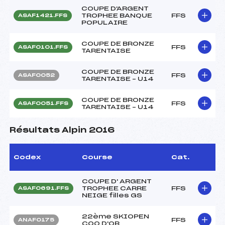
COUPE D'ARGENT
TROPHEE BANQUE
FFS
ASAF1421.FFS
POPULAIRE
COUPE DE BRONZE
FFS
ASAF0101.FFS
TARENTAISE
COUPE DE BRONZE
FFS
ASAF0052
TARENTAISE – U14
COUPE DE BRONZE
FFS
ASAF0051.FFS
TARENTAISE – U14
Résultats Alpin 2016
Codex
Course
Cat.
COUPE D' ARGENT
TROPHEE CARRE
FFS
ASAF0691.FFS
NEIGE filles GS
22ème SKIOPEN
FFS
ANAF0175
COQ D'OR