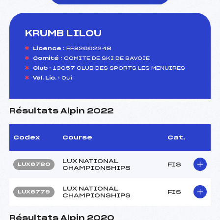
KRUMB LILOU
foi(s) le ski
Licence :
FFS2662248
Comité :
COMITE DE SKI DE SAVOIE
Club :
13057 CLUB DES SPORTS LES MENUIRES
Val. Lic. :
Oui
Résultats Alpin 2022
Codex
Course
Cat.
LUX NATIONAL
FIS
LUX6780
CHAMPIONSHIPS
LUX NATIONAL
FIS
LUX6779
CHAMPIONSHIPS
Résultats Alpin 2020