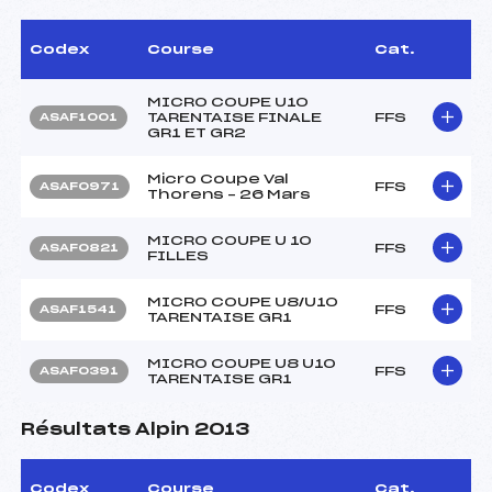
Codex
Course
Cat.
MICRO COUPE U10
TARENTAISE FINALE
FFS
ASAF1001
GR1 ET GR2
Micro Coupe Val
FFS
ASAF0971
Thorens – 26 Mars
MICRO COUPE U 10
FFS
ASAF0821
FILLES
MICRO COUPE U8/U10
FFS
ASAF1541
TARENTAISE GR1
MICRO COUPE U8 U10
FFS
ASAF0391
TARENTAISE GR1
Résultats Alpin 2013
Codex
Course
Cat.