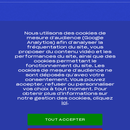
CONTACT
Nous utilisons des cookies de
ESPACE PRESSE
mesure d’audience (Google
Analytics) afin d’analyser la
fréquentation du site, vous
Ressources
proposer du contenu vidéo et les
performances du site, ainsi que des
Pass’Neige
cookies permettant le
Projet sportif fédéral
fonctionnement du site. Les
cookies de mesure d’audience ne
Projet de performance fédéral
sont déposés qu’avec votre
Antidopage
consentement. Vous pouvez
Pôle Développement, Formation, Suivi
accepter, refuser ou personnaliser
Scientifique
vos choix à tout moment. Pour
Listes ministérielles
obtenir plus d'informations sur
notre gestion des cookies, cliquez
Pôle vie de l’athlète
ici
.
Enseignement professionnel
Informatique et chronométrage
Circuits
TOUT ACCEPTER
Carrières