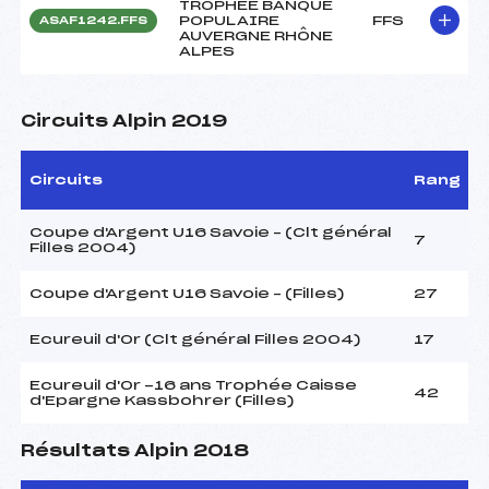
TROPHEE BANQUE
POPULAIRE
FFS
ASAF1242.FFS
AUVERGNE RHÔNE
ALPES
Circuits Alpin 2019
Circuits
Rang
Coupe d'Argent U16 Savoie – (Clt général
7
Filles 2004)
Coupe d'Argent U16 Savoie – (Filles)
27
Ecureuil d'Or (Clt général Filles 2004)
17
Ecureuil d'Or -16 ans Trophée Caisse
42
d'Epargne Kassbohrer (Filles)
Résultats Alpin 2018