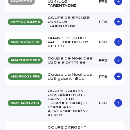
U14/U16
FFS
ASAF0766
TARENTAISE
COUPE DE BRONZE
U14/U16
FFS
ASAF0762.FFS
TARENTAISE
GRAND DE PRIX DE
VAL THORENS U16
FFS
ASAF0741.FFS
FILLES
Coupe de Noel des
FFS
ANAF0032.FFS
U16 slalom filles
Coupe de Noel des
FFS
ANAF0031.FFS
U16 géant filles
COUPE D'ARGENT
U16 Géant H et F
SAINTE FOY
TROPHEE BANQUE
FFS
ASAF1241.FFS
POPULAIRE
AUVERGNE RHÔNE
ALPES
COUPE D'ARGENT