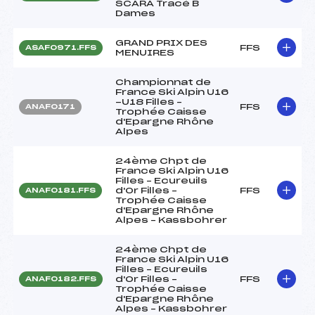
SCARA Tracé B
Dames
GRAND PRIX DES
FFS
ASAF0971.FFS
MENUIRES
Championnat de
France Ski Alpin U16
-U18 Filles –
FFS
ANAF0171
Trophée Caisse
d'Epargne Rhône
Alpes
24ème Chpt de
France Ski Alpin U16
Filles – Ecureuils
d'Or Filles –
FFS
ANAF0181.FFS
Trophée Caisse
d'Epargne Rhône
Alpes – Kassbohrer
24ème Chpt de
France Ski Alpin U16
Filles – Ecureuils
d'Or Filles –
FFS
ANAF0182.FFS
Trophée Caisse
d'Epargne Rhône
Alpes – Kassbohrer