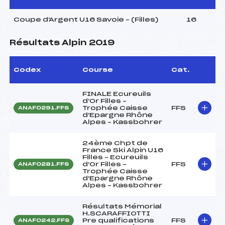
Coupe d'Argent U16 Savoie – (Filles)
16
Résultats Alpin 2019
Codex
Course
Cat.
FINALE Ecureuils
d'Or Filles –
Trophée Caisse
FFS
ANAF0291.FFS
d'Epargne Rhône
Alpes – Kassbohrer
24ème Chpt de
France Ski Alpin U16
Filles – Ecureuils
d'Or Filles –
FFS
ANAF0281.FFS
Trophée Caisse
d'Epargne Rhône
Alpes – Kassbohrer
Résultats Mémorial
H.SCARAFFIOTTI
Pre qualifications
FFS
ANAF0242.FFS