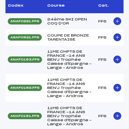
Codex
Course
Cat.
24ème SKI OPEN
FFS
ANAF0221.FFS
COQ D'OR
COUPE DE BRONZE
FFS
ASAF0921.FFS
TARENTAISE
11ME CHPTS DE
FRANCE -14 ANS
BEN'J Trophée
FFS
ANAF0163.FFS
Caisse d'Epargne –
Lange – Andros
11ME CHPTS DE
FRANCE -14 ANS
BEN'J Trophée
FFS
ANAF0162.FFS
Caisse d'Epargne –
Lange – Andros
11ME CHPTS DE
FRANCE -14 ANS
BEN'J Trophée
FFS
ANAF0161.FFS
Caisse d'Epargne –
Lange – Andros