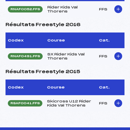
Rider Kids Val
FFS
RNAF0052.FFS
Thorens
Résultats Freestyle 2016
Codex
Course
Cat.
SX Rider Kids Val
FFS
RNAF0491.FFS
Thorens
Résultats Freestyle 2015
Codex
Course
Cat.
Skicross U12 Rider
FFS
RSAF0041.FFS
Kids Val Thorens