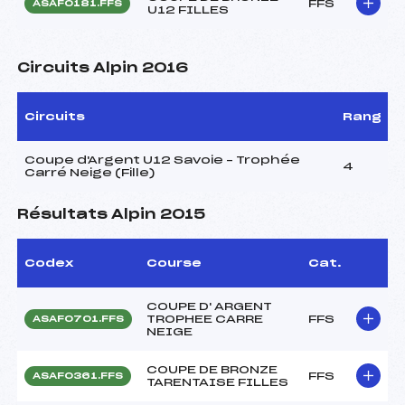
FFS
ASAF0181.FFS
U12 FILLES
Circuits Alpin 2016
Circuits
Rang
Coupe d'Argent U12 Savoie – Trophée
4
Carré Neige (Fille)
Résultats Alpin 2015
Codex
Course
Cat.
COUPE D' ARGENT
TROPHEE CARRE
FFS
ASAF0701.FFS
NEIGE
COUPE DE BRONZE
FFS
ASAF0361.FFS
TARENTAISE FILLES