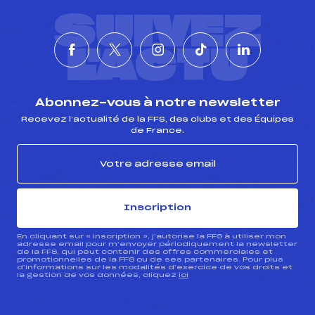
SUIVEZ
L'ACTU
Abonnez-vous à notre newsletter
Recevez l’actualité de la FFS, des clubs et des Équipes
de France.
Inscription
En cliquant sur « inscription », j’autorise la FFS à utiliser mon
adresse email pour m’envoyer périodiquement la newsletter
de la FFS, qui peut contenir des offres commerciales et
promotionnelles de la FFS ou de ses partenaires. Pour plus
d’informations sur les modalités d’exercice de vos droits et
la gestion de vos données, cliquez
ici