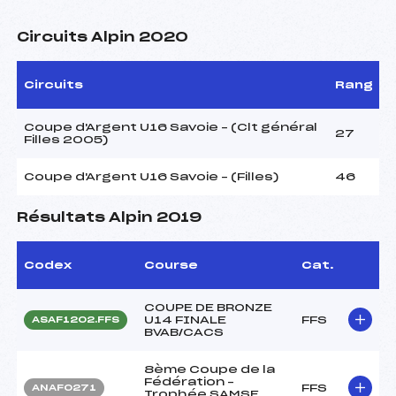
Circuits Alpin 2020
Circuits
Rang
Coupe d'Argent U16 Savoie – (Clt général
27
Filles 2005)
Coupe d'Argent U16 Savoie – (Filles)
46
Résultats Alpin 2019
Codex
Course
Cat.
COUPE DE BRONZE
U14 FINALE
FFS
ASAF1202.FFS
BVAB/CACS
8ème Coupe de la
Fédération –
FFS
ANAF0271
Trophée SAMSE