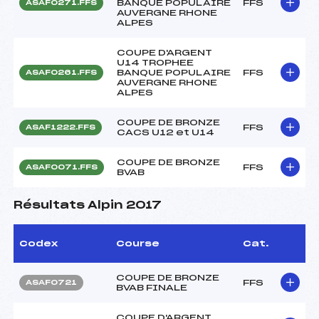
BANQUE POPULAIRE
FFS
ASAF0271.FFS
AUVERGNE RHONE
ALPES
COUPE D'ARGENT
U14 TROPHEE
BANQUE POPULAIRE
FFS
ASAF0261.FFS
AUVERGNE RHONE
ALPES
COUPE DE BRONZE
FFS
ASAF1222.FFS
CACS U12 et U14
COUPE DE BRONZE
FFS
ASAF0071.FFS
BVAB
Résultats Alpin 2017
Codex
Course
Cat.
COUPE DE BRONZE
FFS
ASAF0721
BVAB FINALE
COUPE D'ARGENT