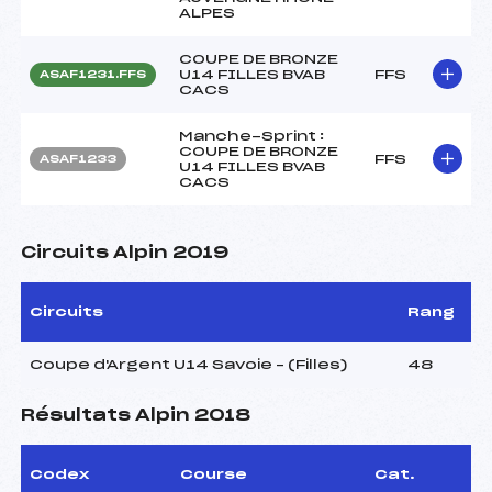
ALPES
COUPE DE BRONZE
U14 FILLES BVAB
FFS
ASAF1231.FFS
CACS
Manche-Sprint :
COUPE DE BRONZE
FFS
ASAF1233
U14 FILLES BVAB
CACS
Circuits Alpin 2019
Circuits
Rang
Coupe d'Argent U14 Savoie – (Filles)
48
Résultats Alpin 2018
Codex
Course
Cat.