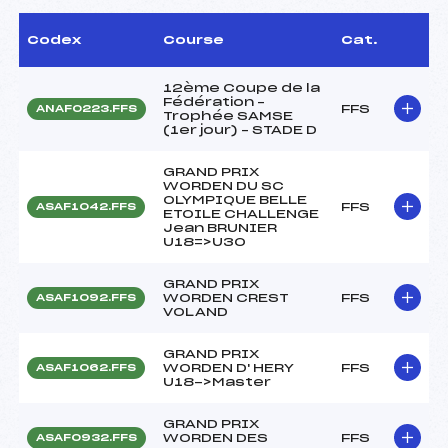
Codex
Course
Cat.
12ème Coupe de la
Fédération –
FFS
ANAF0223.FFS
Trophée SAMSE
(1er jour) – STADE D
GRAND PRIX
WORDEN DU SC
OLYMPIQUE BELLE
FFS
ASAF1042.FFS
ETOILE CHALLENGE
Jean BRUNIER
U18=>U30
GRAND PRIX
WORDEN CREST
FFS
ASAF1092.FFS
VOLAND
GRAND PRIX
WORDEN D' HERY
FFS
ASAF1062.FFS
U18->Master
GRAND PRIX
WORDEN DES
FFS
ASAF0932.FFS