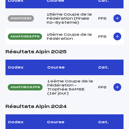
Codex
Course
Cat.
15ème Coupe de la
Fédération (Finale
FFS
ANAF0333
Ko-Systeme)
15ème Coupe de la
FFS
ANAF0323.FFS
Fédération
Résultats Alpin 2025
Codex
Course
Cat.
14ème Coupe de la
Fédération –
FFS
ANAF0603.FFS
Trophée SAMSE
(1er jour)
Résultats Alpin 2024
Codex
Course
Cat.