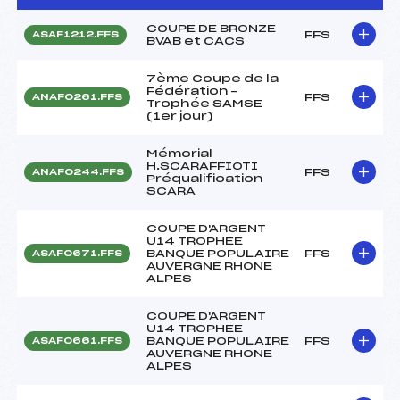
COUPE DE BRONZE
FFS
ASAF1212.FFS
BVAB et CACS
7ème Coupe de la
Fédération –
FFS
ANAF0261.FFS
Trophée SAMSE
(1er jour)
Mémorial
H.SCARAFFIOTI
FFS
ANAF0244.FFS
Préqualification
SCARA
COUPE D'ARGENT
U14 TROPHEE
BANQUE POPULAIRE
FFS
ASAF0671.FFS
AUVERGNE RHONE
ALPES
COUPE D'ARGENT
U14 TROPHEE
BANQUE POPULAIRE
FFS
ASAF0661.FFS
AUVERGNE RHONE
ALPES