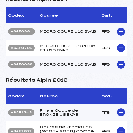
Codex
Course
Cat.
MICRO COUPE U10 BVAB
FFS
ASAF0981
MICRO COUPE U8 2006
FFS
ASAF0721
ET U10 BVAB
MICRO COUPE U10 BVAB
FFS
ASAF0632
Résultats Alpin 2013
Codex
Course
Cat.
Finale Coupe de
FFS
ASAF1342
BRONZE U8 BVAB
Course de Promotion
(2005 – 2006) Combe
FFS
ASAF1261