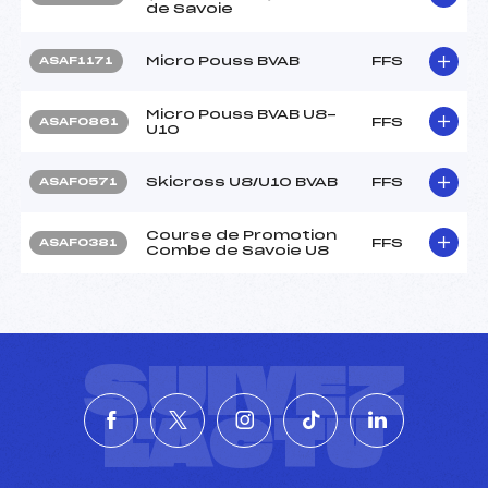
de Savoie
Micro Pouss BVAB
FFS
ASAF1171
Micro Pouss BVAB U8-
FFS
ASAF0861
U10
Skicross U8/U10 BVAB
FFS
ASAF0571
Course de Promotion
FFS
ASAF0381
Combe de Savoie U8
SUIVEZ
L'ACTU