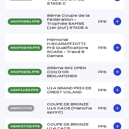
STADE C
8ème Coupe de la
Fédération –
FFS
ANAF0261.FFS
Trophée SAMSE
(1er jour) STADE A
Mémorial
H.SCARAFFIOTTI
Pré Qualifications
FFS
ANAF0245.FFS
SCARA – Tracé B
Dames
25ème SKI OPEN
COQ D'OR
FFS
ANAF0231.FFS
BENJAMINES
U14 GRAND PRIX DE
FFS
ASAF1153.FFS
CREST VOLAND
COUPE DE BRONZE
U14 CACS (Manche
FFS
ASAF0703
sprint)
COUPE DE BRONZE
FFS
ASAF0702.FFS
U14 CACS