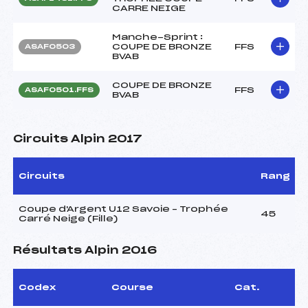
CARRE NEIGE
Manche-Sprint :
COUPE DE BRONZE
FFS
ASAF0503
BVAB
COUPE DE BRONZE
FFS
ASAF0501.FFS
BVAB
Circuits Alpin 2017
Circuits
Rang
Coupe d'Argent U12 Savoie – Trophée
45
Carré Neige (Fille)
Résultats Alpin 2016
Codex
Course
Cat.