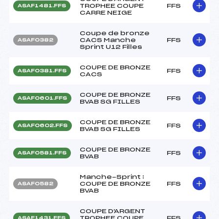
TROPHEE COUPE
FFS
ASAF1481.FFS
CARRE NEIGE
Coupe de bronze
CACS Manche
FFS
ASAF0382
Sprint U12 Filles
COUPE DE BRONZE
FFS
ASAF0381.FFS
CACS
COUPE DE BRONZE
FFS
ASAF0601.FFS
BVAB SG FILLES
COUPE DE BRONZE
FFS
ASAF0602.FFS
BVAB SG FILLES
COUPE DE BRONZE
FFS
ASAF0581.FFS
BVAB
Manche-Sprint :
COUPE DE BRONZE
FFS
ASAF0582
BVAB
COUPE D'ARGENT
TROPHEE COUPE
FFS
ASAF1431.FFS