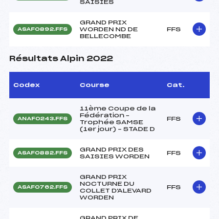
SAISIES
GRAND PRIX
WORDEN ND DE
FFS
ASAF0892.FFS
BELLECOMBE
Résultats Alpin 2022
Codex
Course
Cat.
11ème Coupe de la
Fédération –
FFS
ANAF0243.FFS
Trophée SAMSE
(1er jour) – STADE D
GRAND PRIX DES
FFS
ASAF0882.FFS
SAISIES WORDEN
GRAND PRIX
NOCTURNE DU
FFS
ASAF0762.FFS
COLLET D'ALEVARD
WORDEN
GRAND PRIX DE