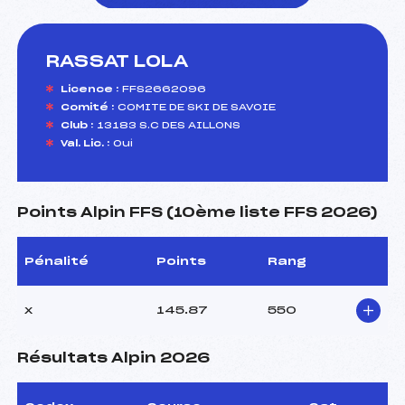
RASSAT LOLA
foi(s) le ski
Licence :
FFS2662096
Comité :
COMITE DE SKI DE SAVOIE
Club :
13183 S.C DES AILLONS
Val. Lic. :
Oui
Points Alpin FFS (10ème liste FFS 2026)
Pénalité
Points
Rang
x
145.87
550
Résultats Alpin 2026