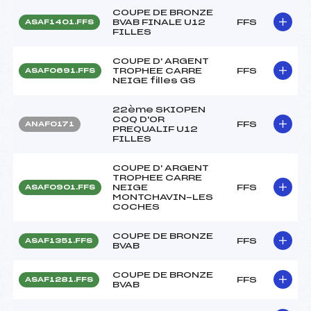
COUPE DE BRONZE
BVAB FINALE U12
FFS
ASAF1401.FFS
FILLES
COUPE D' ARGENT
TROPHEE CARRE
FFS
ASAF0691.FFS
NEIGE filles GS
22ème SKIOPEN
COQ D'OR
FFS
ANAF0171
PREQUALIF U12
FILLES
COUPE D' ARGENT
TROPHEE CARRE
NEIGE
FFS
ASAF0901.FFS
MONTCHAVIN-LES
COCHES
COUPE DE BRONZE
FFS
ASAF1351.FFS
BVAB
COUPE DE BRONZE
FFS
ASAF1281.FFS
BVAB