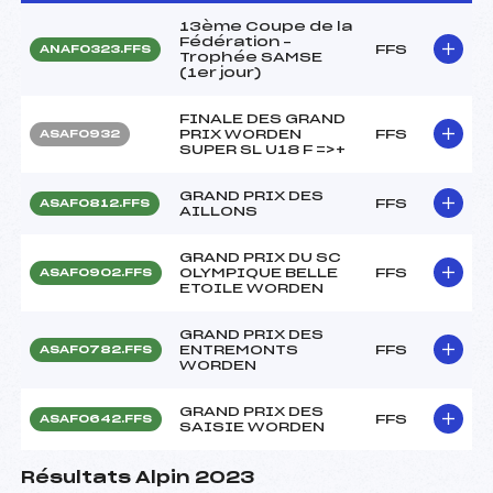
13ème Coupe de la
Fédération –
FFS
ANAF0323.FFS
Trophée SAMSE
(1er jour)
FINALE DES GRAND
PRIX WORDEN
FFS
ASAF0932
SUPER SL U18 F =>+
GRAND PRIX DES
FFS
ASAF0812.FFS
AILLONS
GRAND PRIX DU SC
OLYMPIQUE BELLE
FFS
ASAF0902.FFS
ETOILE WORDEN
GRAND PRIX DES
ENTREMONTS
FFS
ASAF0782.FFS
WORDEN
GRAND PRIX DES
FFS
ASAF0642.FFS
SAISIE WORDEN
Résultats Alpin 2023