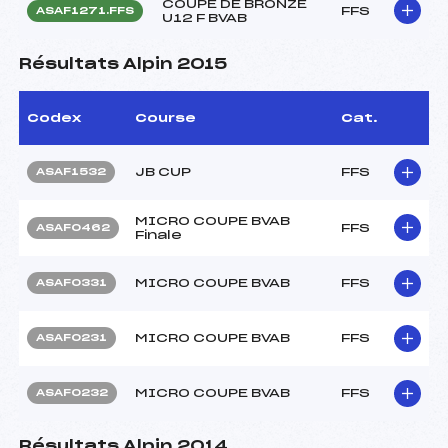
COUPE DE BRONZE
FFS
ASAF1271.FFS
U12 F BVAB
Résultats Alpin 2015
Codex
Course
Cat.
JB CUP
FFS
ASAF1532
MICRO COUPE BVAB
FFS
ASAF0462
Finale
MICRO COUPE BVAB
FFS
ASAF0331
MICRO COUPE BVAB
FFS
ASAF0231
MICRO COUPE BVAB
FFS
ASAF0232
Résultats Alpin 2014