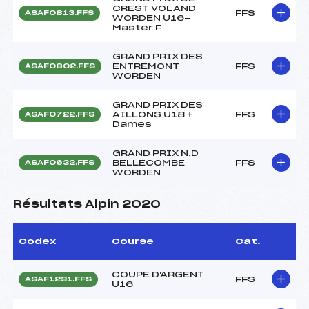
CREST VOLAND
FFS
ASAF0813.FFS
WORDEN U16-
Master F
GRAND PRIX DES
ENTREMONT
FFS
ASAF0802.FFS
WORDEN
GRAND PRIX DES
AILLONS U18 +
FFS
ASAF0722.FFS
Dames
GRAND PRIX N.D
BELLECOMBE
FFS
ASAF0632.FFS
WORDEN
Résultats Alpin 2020
Codex
Course
Cat.
COUPE D'ARGENT
FFS
ASAF1231.FFS
U16