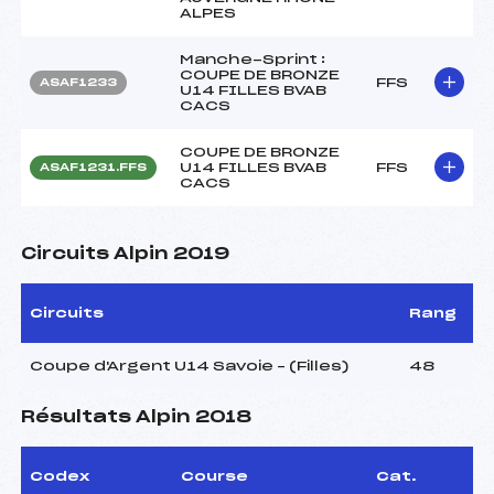
ALPES
Manche-Sprint :
COUPE DE BRONZE
FFS
ASAF1233
U14 FILLES BVAB
CACS
COUPE DE BRONZE
U14 FILLES BVAB
FFS
ASAF1231.FFS
CACS
Circuits Alpin 2019
Circuits
Rang
Coupe d'Argent U14 Savoie – (Filles)
48
Résultats Alpin 2018
Codex
Course
Cat.