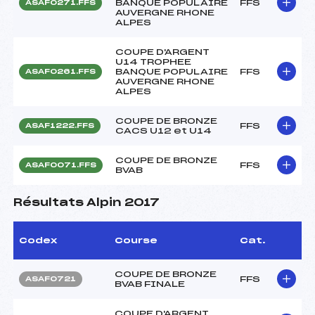
BANQUE POPULAIRE
FFS
ASAF0271.FFS
AUVERGNE RHONE
ALPES
COUPE D'ARGENT
U14 TROPHEE
BANQUE POPULAIRE
FFS
ASAF0261.FFS
AUVERGNE RHONE
ALPES
COUPE DE BRONZE
FFS
ASAF1222.FFS
CACS U12 et U14
COUPE DE BRONZE
FFS
ASAF0071.FFS
BVAB
Résultats Alpin 2017
Codex
Course
Cat.
COUPE DE BRONZE
FFS
ASAF0721
BVAB FINALE
COUPE D'ARGENT