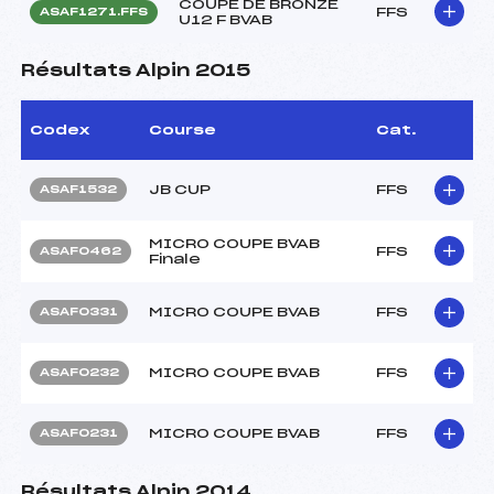
COUPE DE BRONZE
FFS
ASAF1271.FFS
U12 F BVAB
Résultats Alpin 2015
Codex
Course
Cat.
JB CUP
FFS
ASAF1532
MICRO COUPE BVAB
FFS
ASAF0462
Finale
MICRO COUPE BVAB
FFS
ASAF0331
MICRO COUPE BVAB
FFS
ASAF0232
MICRO COUPE BVAB
FFS
ASAF0231
Résultats Alpin 2014