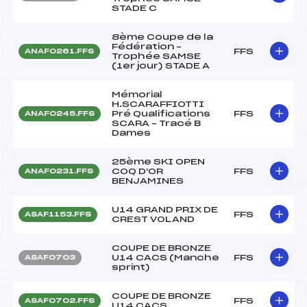
STADE C
8ème Coupe de la
Fédération –
FFS
ANAF0261.FFS
Trophée SAMSE
(1er jour) STADE A
Mémorial
H.SCARAFFIOTTI
Pré Qualifications
FFS
ANAF0245.FFS
SCARA – Tracé B
Dames
25ème SKI OPEN
COQ D'OR
FFS
ANAF0231.FFS
BENJAMINES
U14 GRAND PRIX DE
FFS
ASAF1153.FFS
CREST VOLAND
COUPE DE BRONZE
U14 CACS (Manche
FFS
ASAF0703
sprint)
COUPE DE BRONZE
FFS
ASAF0702.FFS
U14 CACS