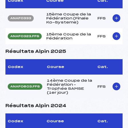
Codex
Course
Cat.
15ème Coupe de la
Fédération (Finale
FFS
ANAF0333
Ko-Systeme)
15ème Coupe de la
FFS
ANAF0323.FFS
Fédération
Résultats Alpin 2025
Codex
Course
Cat.
14ème Coupe de la
Fédération –
FFS
ANAF0603.FFS
Trophée SAMSE
(1er jour)
Résultats Alpin 2024
Codex
Course
Cat.