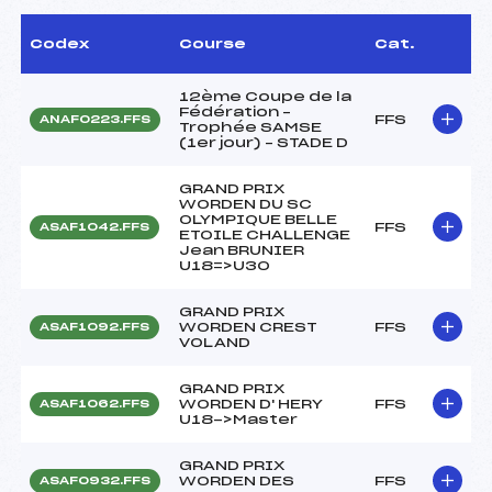
Codex
Course
Cat.
12ème Coupe de la
Fédération –
FFS
ANAF0223.FFS
Trophée SAMSE
(1er jour) – STADE D
GRAND PRIX
WORDEN DU SC
OLYMPIQUE BELLE
FFS
ASAF1042.FFS
ETOILE CHALLENGE
Jean BRUNIER
U18=>U30
GRAND PRIX
WORDEN CREST
FFS
ASAF1092.FFS
VOLAND
GRAND PRIX
WORDEN D' HERY
FFS
ASAF1062.FFS
U18->Master
GRAND PRIX
WORDEN DES
FFS
ASAF0932.FFS