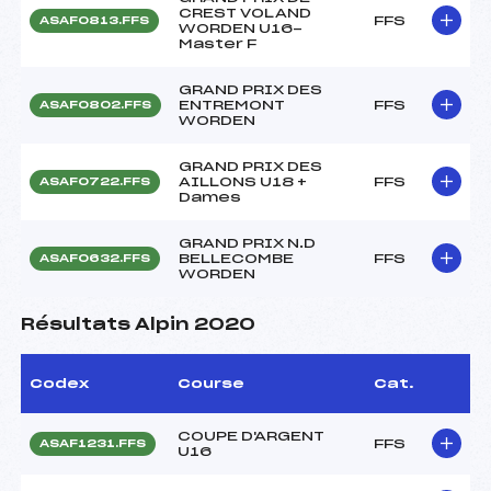
CREST VOLAND
FFS
ASAF0813.FFS
WORDEN U16-
Master F
GRAND PRIX DES
ENTREMONT
FFS
ASAF0802.FFS
WORDEN
GRAND PRIX DES
AILLONS U18 +
FFS
ASAF0722.FFS
Dames
GRAND PRIX N.D
BELLECOMBE
FFS
ASAF0632.FFS
WORDEN
Résultats Alpin 2020
Codex
Course
Cat.
COUPE D'ARGENT
FFS
ASAF1231.FFS
U16