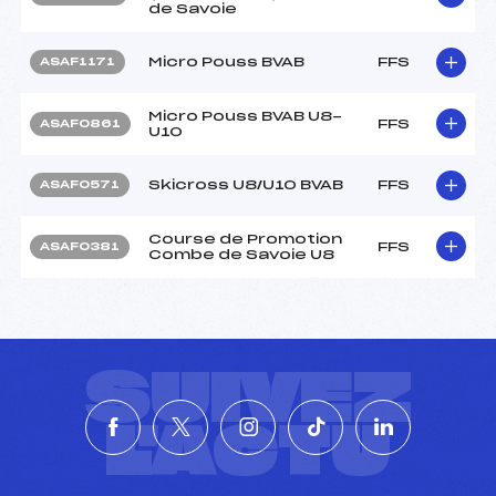
de Savoie
Micro Pouss BVAB
FFS
ASAF1171
Micro Pouss BVAB U8-
FFS
ASAF0861
U10
Skicross U8/U10 BVAB
FFS
ASAF0571
Course de Promotion
FFS
ASAF0381
Combe de Savoie U8
SUIVEZ
L'ACTU