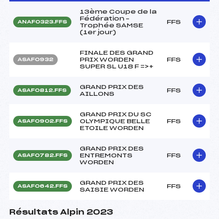
13ème Coupe de la
Fédération –
FFS
ANAF0323.FFS
Trophée SAMSE
(1er jour)
FINALE DES GRAND
PRIX WORDEN
FFS
ASAF0932
SUPER SL U18 F =>+
GRAND PRIX DES
FFS
ASAF0812.FFS
AILLONS
GRAND PRIX DU SC
OLYMPIQUE BELLE
FFS
ASAF0902.FFS
ETOILE WORDEN
GRAND PRIX DES
ENTREMONTS
FFS
ASAF0782.FFS
WORDEN
GRAND PRIX DES
FFS
ASAF0642.FFS
SAISIE WORDEN
Résultats Alpin 2023