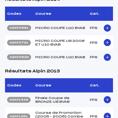
Codex
Course
Cat.
MICRO COUPE U10 BVAB
FFS
ASAF0981
MICRO COUPE U8 2006
FFS
ASAF0721
ET U10 BVAB
MICRO COUPE U10 BVAB
FFS
ASAF0632
Résultats Alpin 2013
Codex
Course
Cat.
Finale Coupe de
FFS
ASAF1342
BRONZE U8 BVAB
Course de Promotion
(2005 – 2006) Combe
FFS
ASAF1261