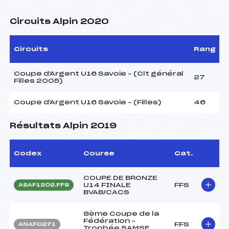
Circuits Alpin 2020
Circuits
Rang
Coupe d'Argent U16 Savoie – (Clt général
27
Filles 2005)
Coupe d'Argent U16 Savoie – (Filles)
46
Résultats Alpin 2019
Codex
Course
Cat.
COUPE DE BRONZE
U14 FINALE
FFS
ASAF1202.FFS
BVAB/CACS
8ème Coupe de la
Fédération –
FFS
ANAF0271
Trophée SAMSE