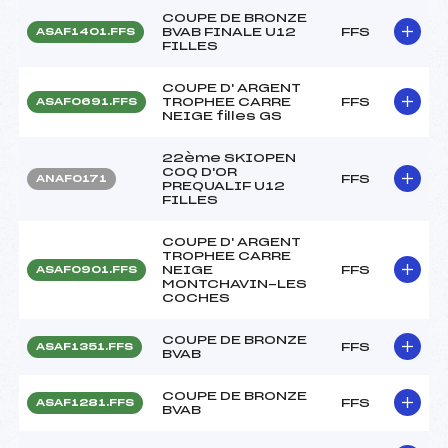
COUPE DE BRONZE
BVAB FINALE U12
FFS
ASAF1401.FFS
FILLES
COUPE D' ARGENT
TROPHEE CARRE
FFS
ASAF0691.FFS
NEIGE filles GS
22ème SKIOPEN
COQ D'OR
FFS
ANAF0171
PREQUALIF U12
FILLES
COUPE D' ARGENT
TROPHEE CARRE
NEIGE
FFS
ASAF0901.FFS
MONTCHAVIN-LES
COCHES
COUPE DE BRONZE
FFS
ASAF1351.FFS
BVAB
COUPE DE BRONZE
FFS
ASAF1281.FFS
BVAB