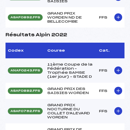
SAISIES
GRAND PRIX
WORDEN ND DE
FFS
ASAF0892.FFS
BELLECOMBE
Résultats Alpin 2022
Codex
Course
Cat.
11ème Coupe de la
Fédération –
FFS
ANAF0243.FFS
Trophée SAMSE
(1er jour) – STADE D
GRAND PRIX DES
FFS
ASAF0882.FFS
SAISIES WORDEN
GRAND PRIX
NOCTURNE DU
FFS
ASAF0762.FFS
COLLET D'ALEVARD
WORDEN
GRAND PRIX DE