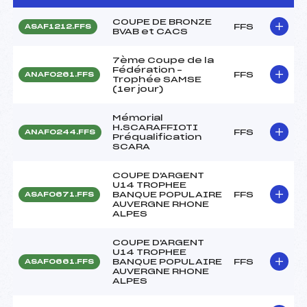
COUPE DE BRONZE
FFS
ASAF1212.FFS
BVAB et CACS
7ème Coupe de la
Fédération –
FFS
ANAF0261.FFS
Trophée SAMSE
(1er jour)
Mémorial
H.SCARAFFIOTI
FFS
ANAF0244.FFS
Préqualification
SCARA
COUPE D'ARGENT
U14 TROPHEE
BANQUE POPULAIRE
FFS
ASAF0671.FFS
AUVERGNE RHONE
ALPES
COUPE D'ARGENT
U14 TROPHEE
BANQUE POPULAIRE
FFS
ASAF0661.FFS
AUVERGNE RHONE
ALPES