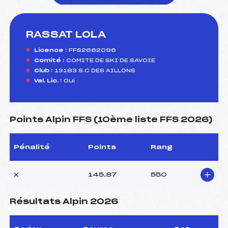
RASSAT LOLA
foi(s) le ski
Licence :
FFS2662096
Comité :
COMITE DE SKI DE SAVOIE
Club :
13183 S.C DES AILLONS
Val. Lic. :
Oui
Points Alpin FFS (10ème liste FFS 2026)
Pénalité
Points
Rang
x
145.87
550
Résultats Alpin 2026