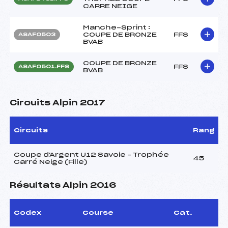
CARRE NEIGE
Manche-Sprint :
COUPE DE BRONZE
FFS
ASAF0503
BVAB
COUPE DE BRONZE
FFS
ASAF0501.FFS
BVAB
Circuits Alpin 2017
Circuits
Rang
Coupe d'Argent U12 Savoie – Trophée
45
Carré Neige (Fille)
Résultats Alpin 2016
Codex
Course
Cat.