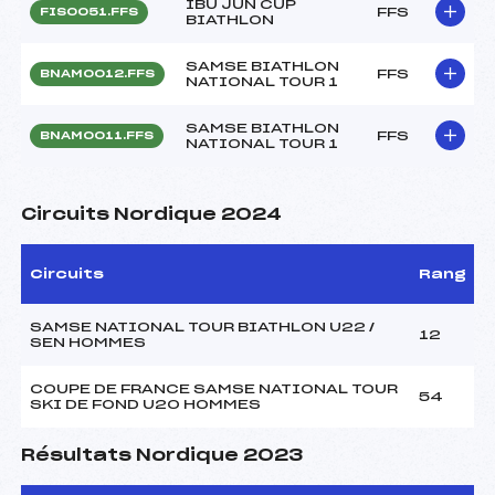
IBU JUN CUP
FFS
FIS0051.FFS
BIATHLON
SAMSE BIATHLON
FFS
BNAM0012.FFS
NATIONAL TOUR 1
SAMSE BIATHLON
FFS
BNAM0011.FFS
NATIONAL TOUR 1
Circuits Nordique 2024
Circuits
Rang
SAMSE NATIONAL TOUR BIATHLON U22 /
12
SEN HOMMES
COUPE DE FRANCE SAMSE NATIONAL TOUR
54
SKI DE FOND U20 HOMMES
Résultats Nordique 2023