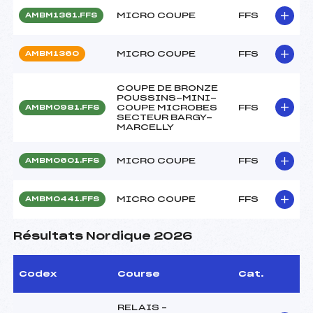
MICRO COUPE
FFS
AMBM1361.FFS
MICRO COUPE
FFS
AMBM1360
COUPE DE BRONZE
POUSSINS-MINI-
COUPE MICROBES
FFS
AMBM0981.FFS
SECTEUR BARGY-
MARCELLY
MICRO COUPE
FFS
AMBM0601.FFS
MICRO COUPE
FFS
AMBM0441.FFS
Résultats Nordique 2026
Codex
Course
Cat.
RELAIS –