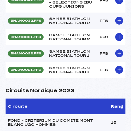
FFS
BNAM0042.FFS
– SELECTIONS IBU
CUPS JUNIORS
SAMSE BIATHLON
FFS
BNAM0032.FFS
NATIONAL TOUR 2
SAMSE BIATHLON
FFS
BNAM0031.FFS
NATIONAL TOUR 2
SAMSE BIATHLON
FFS
BNAM0022.FFS
NATIONAL TOUR 1
SAMSE BIATHLON
FFS
BNAM0021.FFS
NATIONAL TOUR 1
Circuits Nordique 2023
Circuits
Rang
FOND – CRITERIUM DU COMITE MONT
15
BLANC U20 HOMMES