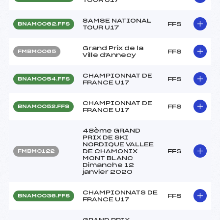
SAMSE NATIONAL
FFS
BNAM0062.FFS
TOUR U17
Grand Prix de la
FFS
FMBM0065
Ville d'Annecy
CHAMPIONNAT DE
FFS
BNAM0054.FFS
FRANCE U17
CHAMPIONNAT DE
FFS
BNAM0052.FFS
FRANCE U17
48ème GRAND
PRIX DE SKI
NORDIQUE VALLEE
DE CHAMONIX
FFS
FMBM0122
MONT BLANC
Dimanche 12
janvier 2020
CHAMPIONNATS DE
FFS
BNAM0036.FFS
FRANCE U17
GRAND PRIX