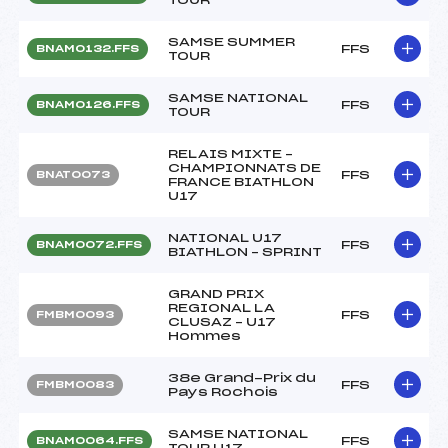
SAMSE SUMMER
FFS
BNAM0132.FFS
TOUR
SAMSE NATIONAL
FFS
BNAM0126.FFS
TOUR
RELAIS MIXTE –
CHAMPIONNATS DE
FFS
BNAT0073
FRANCE BIATHLON
U17
NATIONAL U17
FFS
BNAM0072.FFS
BIATHLON – SPRINT
GRAND PRIX
REGIONAL LA
FFS
FMBM0093
CLUSAZ – U17
Hommes
38e Grand-Prix du
FFS
FMBM0083
Pays Rochois
SAMSE NATIONAL
FFS
BNAM0064.FFS
TOUR U17