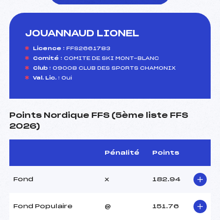
JOUANNAUD LIONEL
foi(s) le ski
Licence :
FFS2661783
Comité :
COMITE DE SKI MONT-BLANC
Club :
09008 CLUB DES SPORTS CHAMONIX
Val. Lic. :
Oui
Points Nordique FFS (5ème liste FFS
2026)
Pénalité
Points
Fond
x
182.94
Fond Populaire
@
151.76