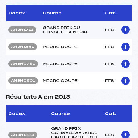
Codex
Course
Cat.
GRAND PRIX DU
FFS
AMBM1711
CONSEIL GENERAL
MICRO COUPE
FFS
AMBM1561
MICRO COUPE
FFS
AMBM0791
MICRO COUPE
FFS
AMBM0601
Résultats Alpin 2013
Codex
Course
Cat.
GRAND PRIX
CONSEIL GENERAL
FFS
AMBM1441
HAUTE SAVOIE U10