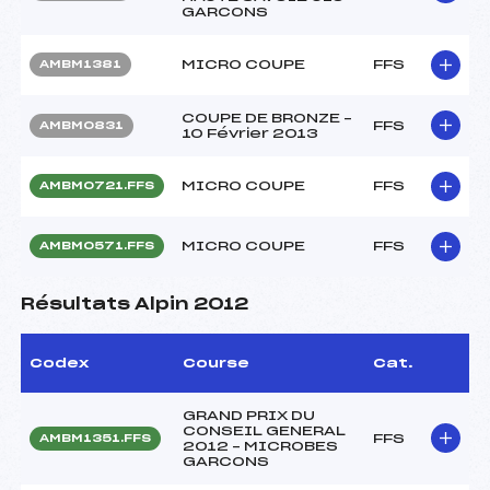
GARCONS
MICRO COUPE
FFS
AMBM1381
COUPE DE BRONZE –
FFS
AMBM0831
10 Février 2013
MICRO COUPE
FFS
AMBM0721.FFS
MICRO COUPE
FFS
AMBM0571.FFS
Résultats Alpin 2012
Codex
Course
Cat.
GRAND PRIX DU
CONSEIL GENERAL
FFS
AMBM1351.FFS
2012 – MICROBES
GARCONS