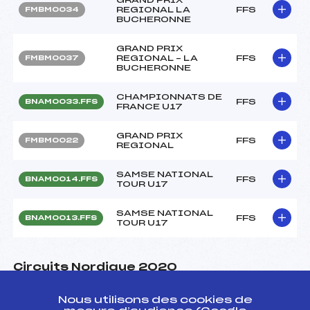
REGIONAL LA
FFS
FMBM0034
BUCHERONNE
GRAND PRIX
REGIONAL – LA
FFS
FMBM0037
BUCHERONNE
CHAMPIONNATS DE
FFS
BNAM0033.FFS
FRANCE U17
GRAND PRIX
FFS
FMBM0022
REGIONAL
SAMSE NATIONAL
FFS
BNAM0014.FFS
TOUR U17
SAMSE NATIONAL
FFS
BNAM0013.FFS
TOUR U17
Circuits Nordique 2020
Nous utilisons des cookies de
Circuits
Rang