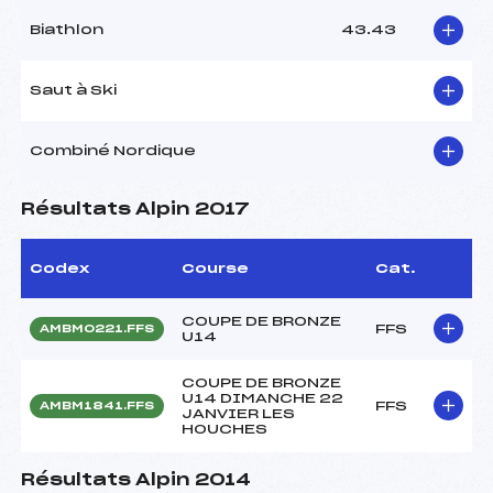
Biathlon
43.43
Saut à Ski
Combiné Nordique
Résultats Alpin 2017
Codex
Course
Cat.
COUPE DE BRONZE
FFS
AMBM0221.FFS
U14
COUPE DE BRONZE
U14 DIMANCHE 22
FFS
AMBM1841.FFS
JANVIER LES
HOUCHES
Résultats Alpin 2014