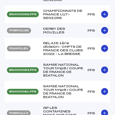
CHAMPIONNATS DE
FRANCE U17-
FFS
BNAM0092.FFS
SENIORS
DERBY DES
FFS
FMBM0136
MOUILLES
RELAIS 1ère
division- CHPTS DE
FFS
FNAM0161
FRANCE DES CLUBS
2022 – LA BRESSE
SAMSE NATIONAL
TOUR tmp6 / COUPE
FFS
BNAM0083.FFS
DE FRANCE DE
BIATHLON
SAMSE NATIONAL
TOUR tmp6 / COUPE
FFS
BNAM0081.FFS
DE FRANCE DE
BIATHLON
GP LES
CONTAMINES
FFS
FMBM0113
MONTJOIE FOND