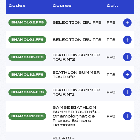
Codex
Course
Cat.
SELECTION IBU FFS
FFS
BNAM0162.FFS
SELECTION IBU FFS
FFS
BNAM0161.FFS
BIATHLON SUMMER
FFS
BNAM0135.FFS
TOUR N°2
BIATHLON SUMMER
FFS
BNAM0132.FFS
TOUR N°2
BIATHLON SUMMER
FFS
BNAM0124.FFS
TOUR N°1
SAMSE BIATHLON
SUMMER TOUR N°1 –
Championnat de
FFS
BNAM0122.FFS
France Séniors
Hommes
RELAIS –