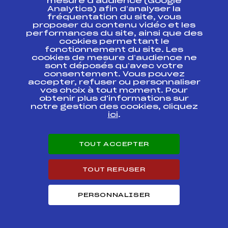
mesure d’audience (Google
Analytics) afin d’analyser la
fréquentation du site, vous
SAMSE NATIONAL TOUR CHAMPIONNAT DE
24
proposer du contenu vidéo et les
FRANCE BIATHLON U17 GARCONS
performances du site, ainsi que des
cookies permettant le
fonctionnement du site. Les
Résultats Nordique 2019
cookies de mesure d’audience ne
sont déposés qu’avec votre
consentement. Vous pouvez
Codex
Course
Cat.
accepter, refuser ou personnaliser
vos choix à tout moment. Pour
obtenir plus d'informations sur
SAMSE BIATHLON
FFS
notre gestion des cookies, cliquez
BNAM0176.FFS
SUMMER TOUR FFS
ici
.
SAMSE BIATHLON
FFS
BNAM0172.FFS
SUMMER TOUR FFS
TOUT ACCEPTER
SAMSE BIATHLON
FFS
BNAM0166.FFS
SUMMER TOUR
TOUT REFUSER
SAMSE BIATHLON
FFS
BNAM0162.FFS
PERSONNALISER
SUMMER TOUR FFS
37e Grand-Prix du
FFS
FMBM0072
Pays Rochois