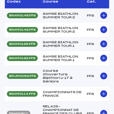
Codex
Course
Cat.
SAMSE BIATHLON
FFS
BNAM0145.FFS
SUMMER TOUR 2
SAMSE BIATHLON
FFS
BNAM0142.FFS
SUMMER TOUR 2
SAMSE BIATHLON
FFS
BNAM0125.FFS
SUMMER TOUR 1
SAMSE BIATHLON
FFS
BNAM0122.FFS
SUMMER TOUR 1
Course
d'ouverture
FFS
BMJM0053.FFS
Biathlon U 17 à
Séniors
CHAMPIONNATS DE
FFS
BNAM0114.FFS
FRANCE
RELAIS-
CHAMPIONNAT DE
FRANCE DES CLUBS
FFS
FNAM0811