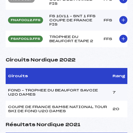
FIS
FS 10/11 – SNT 1 FFS
COUPE DE FRANCE
FFS
FNAF0012.FFS
FIS
TROPHEE DU
FFS
FSAF0013.FFS
BEAUFORT ETAPE 2
Circuits Nordique 2022
Circuits
Rang
FOND – TROPHEE DU BEAUFORT SAVOIE
7
U20 DAMES
COUPE DE FRANCE SAMSE NATIONAL TOUR
20
SKI DE FOND U20 DAMES
Résultats Nordique 2021