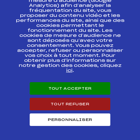
mesure d’audience (Google
de Porte
Analytics) afin d’analyser la
fréquentation du site, vous
Championnats du
proposer du contenu vidéo et les
Dauphiné de ski de
FFS
FDAF0082
performances du site, ainsi que des
Fond
cookies permettant le
fonctionnement du site. Les
cookies de mesure d’audience ne
TEAM SPRINT U12 –
sont déposés qu’avec votre
Championnat du
FFS
FDAF0072
consentement. Vous pouvez
Dauphiné – Challenge
Banque Populaire
accepter, refuser ou personnaliser
vos choix à tout moment. Pour
obtenir plus d'informations sur
*** Coupe du Dauphiné
FFS
notre gestion des cookies, cliquez
FDAF0052
Classique ***
ici
.
Coupe du Dauphiné de
FFS
BDAF0012
Biathlon 2
TOUT ACCEPTER
COUPE DAUPHINÉ
Méaudre reprise de
FFS
FDAF0032
TOUT REFUSER
Font d'Urle
PERSONNALISER
Circuits Nordique 2016