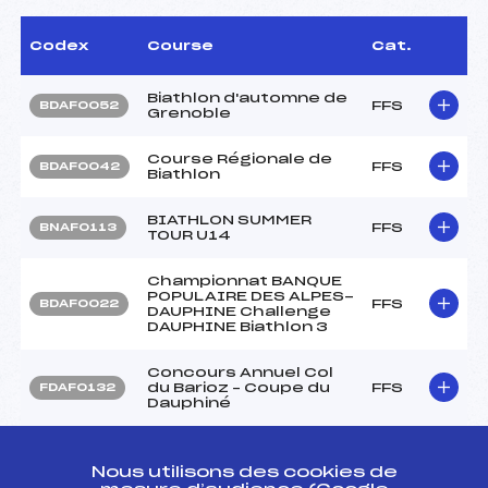
Codex
Course
Cat.
Biathlon d'automne de
FFS
BDAF0052
Grenoble
Course Régionale de
FFS
BDAF0042
Biathlon
BIATHLON SUMMER
FFS
BNAF0113
TOUR U14
Championnat BANQUE
POPULAIRE DES ALPES-
FFS
BDAF0022
DAUPHINE Challenge
DAUPHINE Biathlon 3
Concours Annuel Col
du Barioz – Coupe du
FFS
FDAF0132
Dauphiné
Concours Annuel
Chichilianne /// Coupe
FFS
Nous utilisons des cookies de
FDAF0112
du Dauphiné Repli Col