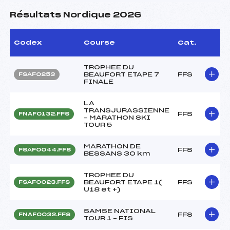
Résultats Nordique 2026
Codex
Course
Cat.
TROPHEE DU
BEAUFORT ETAPE 7
FFS
FSAF0253
FINALE
LA
TRANSJURASSIENNE
FFS
FNAF0132.FFS
– MARATHON SKI
TOUR 5
MARATHON DE
FFS
FSAF0044.FFS
BESSANS 30 km
TROPHEE DU
BEAUFORT ETAPE 1(
FFS
FSAF0023.FFS
U18 et +)
SAMSE NATIONAL
FFS
FNAF0032.FFS
TOUR 1 – FIS