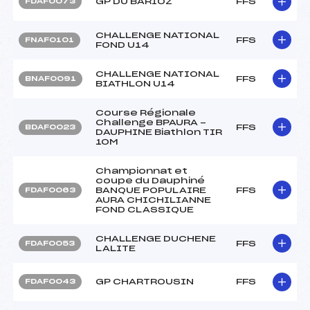
GP DU BARIOZ
FFS
FDAF0073
CHALLENGE NATIONAL
FFS
FNAF0101
FOND U14
CHALLENGE NATIONAL
FFS
BNAF0091
BIATHLON U14
Course Régionale
Challenge BPAURA -
FFS
BDAF0023
DAUPHINE Biathlon TIR
10M
Championnat et
coupe du Dauphiné
BANQUE POPULAIRE
FFS
FDAF0063
AURA CHICHILIANNE
FOND CLASSIQUE
CHALLENGE DUCHENE
FFS
FDAF0053
LALITE
GP CHARTROUSIN
FFS
FDAF0043