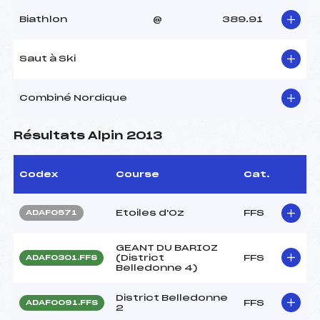
Biathlon
@
389.91
Saut à Ski
Combiné Nordique
Résultats Alpin 2013
Codex
Course
Cat.
Etoiles d'Oz
FFS
ADAF0571
GEANT DU BARIOZ
(District
FFS
ADAF0301.FFS
Belledonne 4)
District Belledonne
FFS
ADAF0091.FFS
2