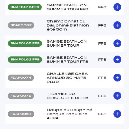
SAMSE BIATHLON
FFS
BNAF0172.FFS
SUMMER TOUR FFS
Championnat du
Dauphiné Biathlon
FFS
BDAF0062
été 50m
SAMSE BIATHLON
FFS
BNAF0165.FFS
SUMMER TOUR
SAMSE BIATHLON
FFS
BNAF0162.FFS
SUMMER TOUR FFS
CHALLENGE CASA
ARNAUD 30 MARS
FFS
FDAF0074
2019
TROPHEE DU
FFS
FSAF0072
BEAUFORT ETAPE6
Coupe du Dauphiné
Banque Populaire
FFS
FDAF0064
AURA