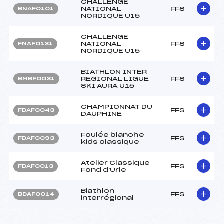
CHALLENGE
NATIONAL
FFS
BNAF0101
NORDIQUE U15
CHALLENGE
NATIONAL
FFS
FNAF0131
NORDIQUE U15
BIATHLON INTER
REGIONAL LIGUE
FFS
BMBF0031
SKI AURA U15
CHAMPIONNAT DU
FFS
FDAF0043
DAUPHINE
Foulée blanche
FFS
FDAF0093
kids classique
Atelier Classique
FFS
FDAF0013
Fond d'Urle
Biathlon
FFS
BDAF0014
interrégional