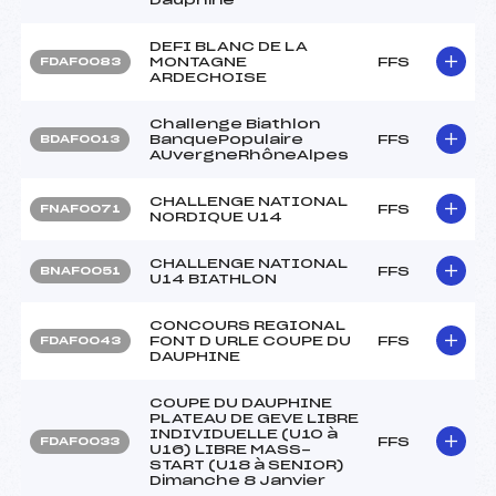
DEFI BLANC DE LA
MONTAGNE
FFS
FDAF0083
ARDECHOISE
Challenge Biathlon
BanquePopulaire
FFS
BDAF0013
AUvergneRhôneAlpes
CHALLENGE NATIONAL
FFS
FNAF0071
NORDIQUE U14
CHALLENGE NATIONAL
FFS
BNAF0051
U14 BIATHLON
CONCOURS REGIONAL
FONT D URLE COUPE DU
FFS
FDAF0043
DAUPHINE
COUPE DU DAUPHINE
PLATEAU DE GEVE LIBRE
INDIVIDUELLE (U10 à
FFS
FDAF0033
U16) LIBRE MASS-
START (U18 à SENIOR)
Dimanche 8 Janvier