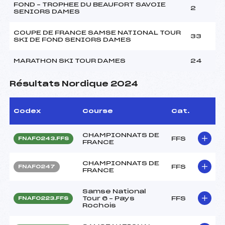
FOND – TROPHEE DU BEAUFORT SAVOIE
2
SENIORS DAMES
COUPE DE FRANCE SAMSE NATIONAL TOUR
33
SKI DE FOND SENIORS DAMES
MARATHON SKI TOUR DAMES
24
Résultats Nordique 2024
Codex
Course
Cat.
CHAMPIONNATS DE
FFS
FNAF0243.FFS
FRANCE
CHAMPIONNATS DE
FFS
FNAF0247
FRANCE
Samse National
Tour 6 – Pays
FFS
FNAF0223.FFS
Rochois