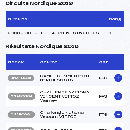
Circuits Nordique 2019
Circuits
Rang
FOND – COUPE DU DAUPHINE U15 FILLES
1
Résultats Nordique 2018
Codex
Course
Cat.
SAMSE SUMMER MINI
FFS
BNAF0135
BIATHLON U15
CHALLENGE NATIONAL
VINCENT VITTOZ
FFS
ONAF0064
Vagney
Challenge National
FFS
ONAF0061
Vincent VITTOZ