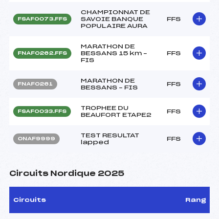
CHAMPIONNAT DE
SAVOIE BANQUE
FFS
FSAF0073.FFS
POPULAIRE AURA
MARATHON DE
BESSANS 15 km –
FFS
FNAF0262.FFS
FIS
MARATHON DE
FFS
FNAF0261
BESSANS – FIS
TROPHEE DU
FFS
FSAF0033.FFS
BEAUFORT ETAPE2
TEST RESULTAT
FFS
ONAF9999
lapped
Circuits Nordique 2025
Circuits
Rang