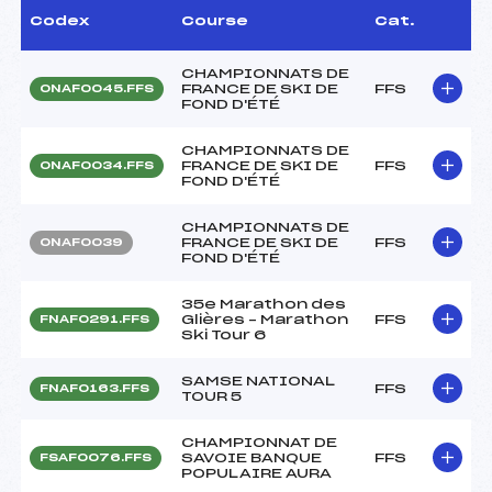
Codex
Course
Cat.
CHAMPIONNATS DE
FRANCE DE SKI DE
FFS
ONAF0045.FFS
FOND D'ÉTÉ
CHAMPIONNATS DE
FRANCE DE SKI DE
FFS
ONAF0034.FFS
FOND D'ÉTÉ
CHAMPIONNATS DE
FRANCE DE SKI DE
FFS
ONAF0039
FOND D'ÉTÉ
35e Marathon des
Glières – Marathon
FFS
FNAF0291.FFS
Ski Tour 6
SAMSE NATIONAL
FFS
FNAF0163.FFS
TOUR 5
CHAMPIONNAT DE
SAVOIE BANQUE
FFS
FSAF0076.FFS
POPULAIRE AURA