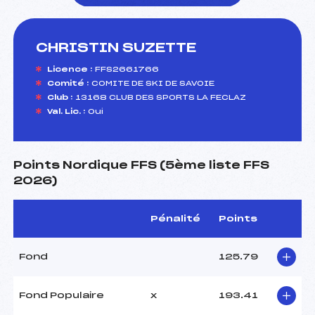
CHRISTIN SUZETTE
foi(s) le ski
Licence :
FFS2661766
Comité :
COMITE DE SKI DE SAVOIE
Club :
13168 CLUB DES SPORTS LA FECLAZ
Val. Lic. :
Oui
Points Nordique FFS (5ème liste FFS
2026)
Pénalité
Points
Fond
125.79
Fond Populaire
x
193.41