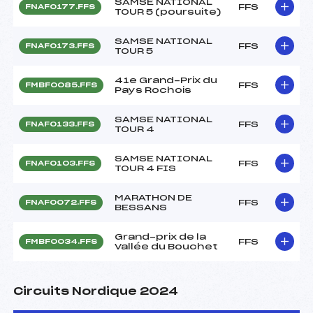
SAMSE NATIONAL
FFS
FNAF0177.FFS
TOUR 5 (poursuite)
SAMSE NATIONAL
FFS
FNAF0173.FFS
TOUR 5
41e Grand-Prix du
FFS
FMBF0085.FFS
Pays Rochois
SAMSE NATIONAL
FFS
FNAF0133.FFS
TOUR 4
SAMSE NATIONAL
FFS
FNAF0103.FFS
TOUR 4 FIS
MARATHON DE
FFS
FNAF0072.FFS
BESSANS
Grand-prix de la
FFS
FMBF0034.FFS
Vallée du Bouchet
Circuits Nordique 2024