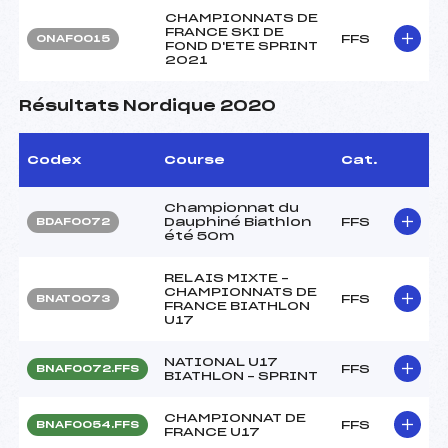
CHAMPIONNATS DE
FRANCE SKI DE
FFS
ONAF0015
FOND D'ETE SPRINT
2021
Résultats Nordique 2020
Codex
Course
Cat.
Championnat du
Dauphiné Biathlon
FFS
BDAF0072
été 50m
RELAIS MIXTE –
CHAMPIONNATS DE
FFS
BNAT0073
FRANCE BIATHLON
U17
NATIONAL U17
FFS
BNAF0072.FFS
BIATHLON – SPRINT
CHAMPIONNAT DE
FFS
BNAF0054.FFS
FRANCE U17