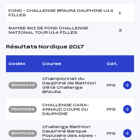
FOND – CHALLENGE BPAURA DAUPHINE U14
1
FILLES
SAMSE SKI DE FOND CHALLENGE
3
NATIONAL TOUR U14 FILLES
Résultats Nordique 2017
Codex
Course
Cat.
Championnat du
Dauphiné de Biathlon
FFS
BDAF0043
d'été Challenge
BPAURA
CHALLENGE CASA-
ARNAUD COUPE DU
FFS
FDAF0093
DAUPHINE
Challenge Biathlon
Dauphiné Banque
FFS
BDAF0023
Populaire des Alpes –
Dauphiné