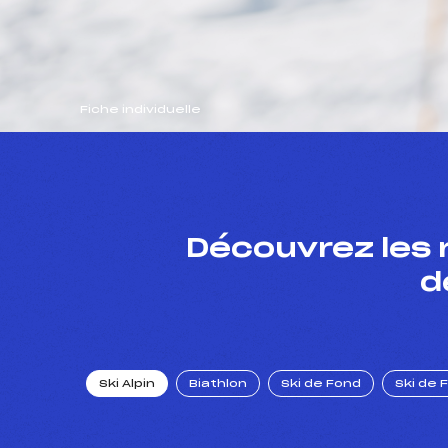
Fiche individuelle
Découvrez les 
d
Ski Alpin
Biathlon
Ski de Fond
Ski de 