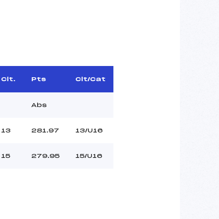
Clt.
Pts
Clt/Cat
Abs
13
281.97
13/U16
15
279.95
15/U16