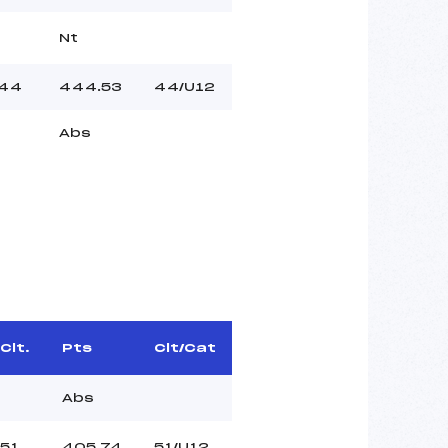
Nt
44
444.53
44/U12
Abs
Clt.
Pts
Clt/Cat
Abs
51
405.74
51/U12