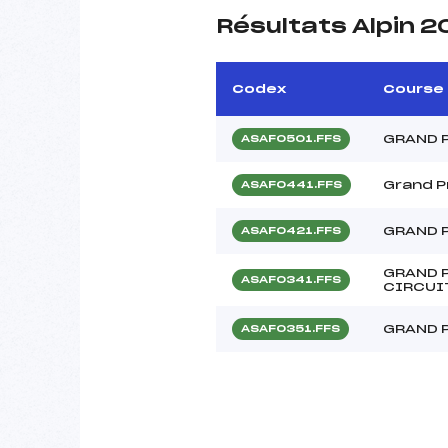
Résultats Alpin 2
Codex
Course
GRAND 
ASAF0501.FFS
Grand P
ASAF0441.FFS
GRAND P
ASAF0421.FFS
GRAND 
ASAF0341.FFS
CIRCUI
GRAND 
ASAF0351.FFS