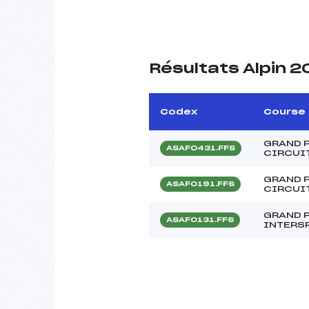
Résultats Alpin 
Codex
Course
GRAND P
ASAF0431.FFS
CIRCUI
GRAND P
ASAF0191.FFS
CIRCUI
GRAND P
ASAF0131.FFS
INTERSP