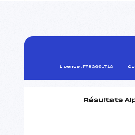
Licence :
FFS2661710
Co
Résultats Al