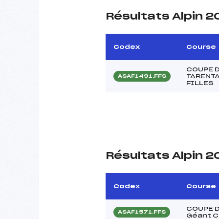
Résultats Alpin 2
Codex
Course
COUPE D
TARENTA
ASAF1491.FFS
FILLES
Résultats Alpin 2
Codex
Course
COUPE D
ASAF1571.FFS
Géant C