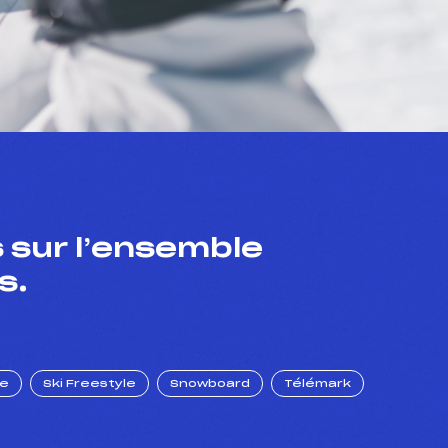
 sur l’ensemble
s.
ue
Ski Freestyle
Snowboard
Télémark