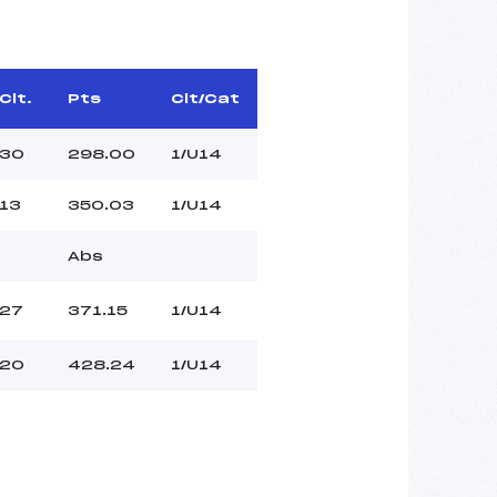
Clt.
Pts
Clt/Cat
30
298.00
1/U14
13
350.03
1/U14
Abs
27
371.15
1/U14
20
428.24
1/U14