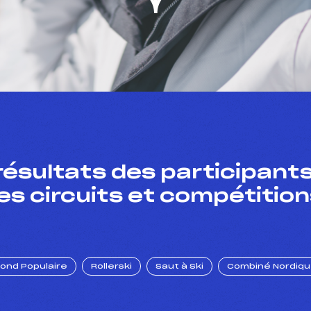
résultats des participants
es circuits et compétition
Fond Populaire
Rollerski
Saut à Ski
Combiné Nordiq