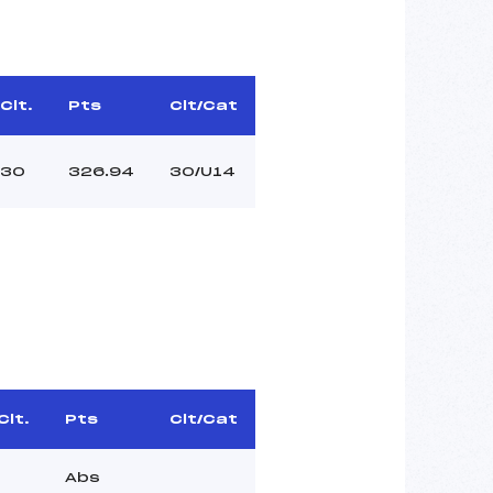
Clt.
Pts
Clt/Cat
30
326.94
30/U14
Clt.
Pts
Clt/Cat
Abs