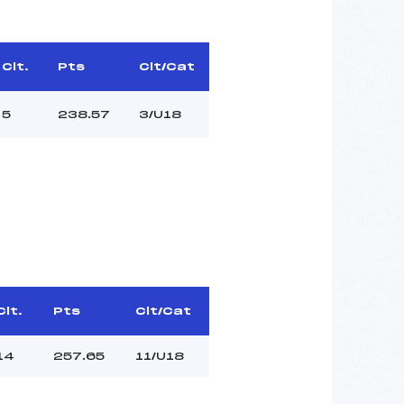
Clt.
Pts
Clt/Cat
5
238.57
3/U18
Clt.
Pts
Clt/Cat
14
257.65
11/U18