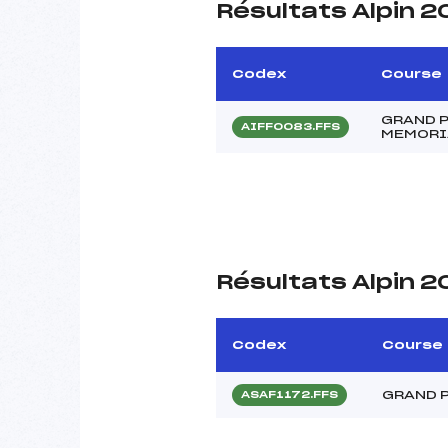
Résultats Alpin 
Codex
Course
GRAND P
AIFF0083.FFS
MEMORIA
Résultats Alpin 
Codex
Course
GRAND 
ASAF1172.FFS