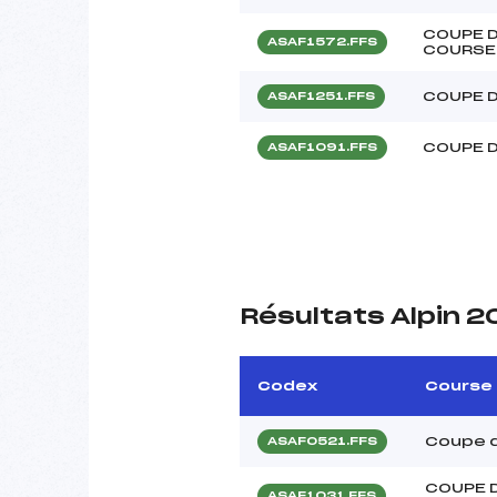
COUPE D
ASAF1572.FFS
COURSE 
COUPE D
ASAF1251.FFS
COUPE D
ASAF1091.FFS
Résultats Alpin 2
Codex
Course
Coupe d
ASAF0521.FFS
COUPE D
ASAF1031.FFS