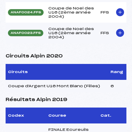
Coupe de Noel des
U16 (2ème année
FFS
ANAF0024.FFS
2004)
Coupe de Noel des
U16 (2ème année
FFS
ANAF0023.FFS
2004)
Circuits Alpin 2020
Circuits
Rang
Coupe d'Argent U16 Mont Blanc (Filles)
6
Résultats Alpin 2019
Codex
Course
Cat.
FINALE Ecureuils