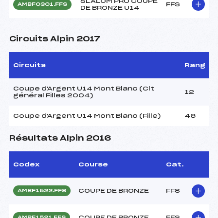
SLALOM PRO COUPE
FFS
AMBF0301.FFS
DE BRONZE U14
Circuits Alpin 2017
Circuits
Rang
Coupe d'Argent U14 Mont Blanc (Clt
12
général Filles 2004)
Coupe d'Argent U14 Mont Blanc (Fille)
46
Résultats Alpin 2016
Codex
Course
Cat.
COUPE DE BRONZE
FFS
AMBF1522.FFS
COUPE DE BRONZE
FFS
AMBF1521.FFS