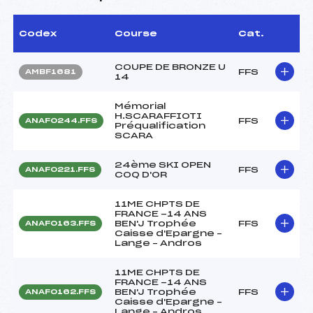
Codex
Course
Cat.
COUPE DE BRONZE U
FFS
AMBF1681
14
Mémorial
H.SCARAFFIOTI
FFS
ANAF0244.FFS
Préqualification
SCARA
24ème SKI OPEN
FFS
ANAF0221.FFS
COQ D'OR
11ME CHPTS DE
FRANCE -14 ANS
BEN'J Trophée
FFS
ANAF0163.FFS
Caisse d'Epargne –
Lange – Andros
11ME CHPTS DE
FRANCE -14 ANS
BEN'J Trophée
FFS
ANAF0162.FFS
Caisse d'Epargne –
Lange – Andros