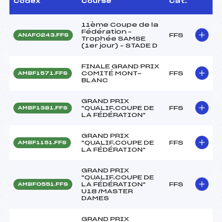
Codex
Course
Cat.
11ème Coupe de la
Fédération –
FFS
ANAF0243.FFS
Trophée SAMSE
(1er jour) – STADE D
FINALE GRAND PRIX
COMITÉ MONT-
FFS
AMBF1571.FFS
BLANC
GRAND PRIX
"QUALIF.COUPE DE
FFS
AMBF1381.FFS
LA FÉDÉRATION"
GRAND PRIX
"QUALIF.COUPE DE
FFS
AMBF1151.FFS
LA FÉDÉRATION"
GRAND PRIX
"QUALIF.COUPE DE
LA FÉDÉRATION"
FFS
AMBF0551.FFS
U18 /MASTER
DAMES
GRAND PRIX