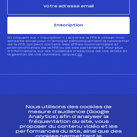
Inscription
En cliquant sur « inscription », j’autorise la FFS à utiliser mon
adresse email pour m’envoyer périodiquement la newsletter
de la FFS, qui peut contenir des offres commerciales et
promotionnelles de la FFS ou de ses partenaires. Pour plus
d’informations sur les modalités d’exercice de vos droits et
la gestion de vos données, cliquez
ici
CONTACT
Nous utilisons des cookies de
ESPACE PRESSE
mesure d’audience (Google
Analytics) afin d’analyser la
fréquentation du site, vous
Ressources
proposer du contenu vidéo et les
performances du site, ainsi que des
Pass’Neige
cookies permettant le