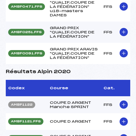
"QUALIF.COUPE DE
LA FÉDÉRATION"
FFS
AMBF0471.FFS
u18-masters
DAMES
GRAND PRIX
"QUALIF.COUPE DE
FFS
AMBF0251.FFS
LA FÉDÉRATION"
GRAND PRIX ARAVIS
"QUALIF.COUPE DE
FFS
AMBF0091.FFS
LA FÉDÉRATION"
Résultats Alpin 2020
Codex
Course
Cat.
COUPE D ARGENT
FFS
AMBF1122
Manche SPRINT
COUPE D ARGENT
FFS
AMBF1121.FFS