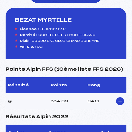
BEZAT MYRTILLE
foi(s) le ski
Licence :
FFS2661512
Comité :
COMITE DE SKI MONT-BLANC
Club :
09029 SKI CLUB GRAND BORNAND
Val. Lic. :
Oui
Points Alpin FFS (10ème liste FFS 2026)
Pénalité
Points
Rang
@
554.09
3411
Résultats Alpin 2022