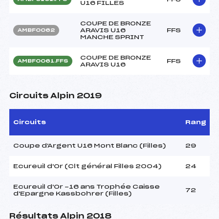
U16 FILLES
COUPE DE BRONZE
ARAVIS U16
FFS
AMBF0062
MANCHE SPRINT
COUPE DE BRONZE
FFS
AMBF0061.FFS
ARAVIS U16
Circuits Alpin 2019
Circuits
Rang
Coupe d'Argent U16 Mont Blanc (Filles)
29
Ecureuil d'Or (Clt général Filles 2004)
24
Ecureuil d'Or -16 ans Trophée Caisse
72
d'Epargne Kassbohrer (Filles)
Résultats Alpin 2018