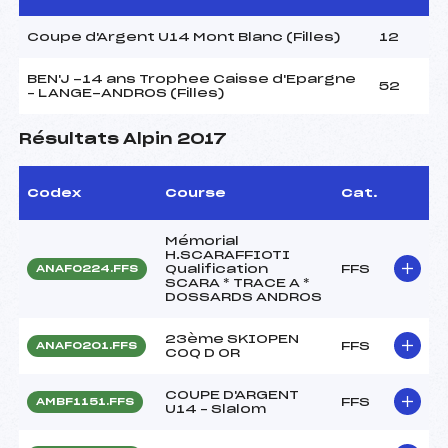
Coupe d'Argent U14 Mont Blanc (Filles)
12
BEN'J -14 ans Trophee Caisse d'Epargne
52
– LANGE-ANDROS (Filles)
Résultats Alpin 2017
Codex
Course
Cat.
Mémorial
H.SCARAFFIOTI
Qualification
FFS
ANAF0224.FFS
SCARA * TRACE A *
DOSSARDS ANDROS
23ème SKIOPEN
FFS
ANAF0201.FFS
COQ D OR
COUPE D'ARGENT
FFS
AMBF1151.FFS
U14 – Slalom