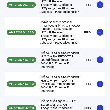
d'Or Filles –
Trophée Caisse
FFS
ANAF0291.FFS
d'Epargne Rhône
Alpes – Kassbohrer
24ème Chpt de
France Ski Alpin U16
Filles – Ecureuils
d'Or Filles –
FFS
ANAF0281.FFS
Trophée Caisse
d'Epargne Rhône
Alpes – Kassbohrer
Résultats Mémorial
H.SCARAFFIOTTI
Qualifications
FFS
ANAF0243.FFS
SCARA Tracé B
Dames
Résultats Mémorial
H.SCARAFFIOTTI
Pre qualifications
FFS
ANAF0242.FFS
SCARA Tracé B
Dames
2ème étape – U16
Ecureuils d'Or –
Trophée Caisse
FFS
ANAF0164.FFS