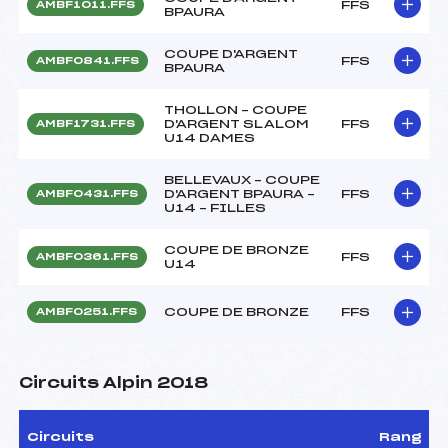
FFS
AMBF1011.FFS
BPAURA
COUPE D'ARGENT
FFS
AMBF0841.FFS
BPAURA
THOLLON – COUPE
D'ARGENT SLALOM
FFS
AMBF1731.FFS
U14 DAMES
BELLEVAUX – COUPE
D'ARGENT BPAURA –
FFS
AMBF0431.FFS
U14 – FILLES
COUPE DE BRONZE
FFS
AMBF0361.FFS
U14
COUPE DE BRONZE
FFS
AMBF0251.FFS
Circuits Alpin 2018
Circuits
Rang