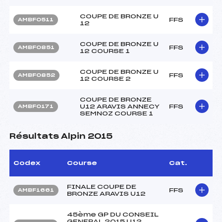
COUPE DE BRONZE U
FFS
AMBF0511
12
COUPE DE BRONZE U
FFS
AMBF0851
12 COURSE 1
COUPE DE BRONZE U
FFS
AMBF0852
12 COURSE 2
COUPE DE BRONZE
U12 ARAVIS ANNECY
FFS
AMBF0171
SEMNOZ COURSE 1
Résultats Alpin 2015
Codex
Course
Cat.
FINALE COUPE DE
FFS
AMBF1661
BRONZE ARAVIS U12
45ème GP DU CONSEIL
GENERAL 2015 U12