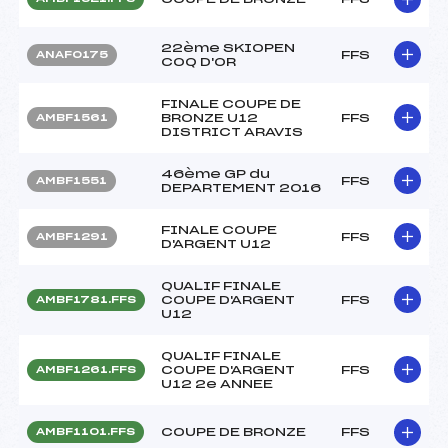
22ème SKIOPEN
FFS
ANAF0175
COQ D'OR
FINALE COUPE DE
BRONZE U12
FFS
AMBF1561
DISTRICT ARAVIS
46ème GP du
FFS
AMBF1551
DEPARTEMENT 2016
FINALE COUPE
FFS
AMBF1291
D'ARGENT U12
QUALIF FINALE
COUPE D'ARGENT
FFS
AMBF1781.FFS
U12
QUALIF FINALE
COUPE D'ARGENT
FFS
AMBF1261.FFS
U12 2e ANNEE
COUPE DE BRONZE
FFS
AMBF1101.FFS