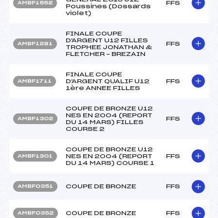
FFS
AMBF1552
Poussines (Dossards
violet)
FINALE COUPE
D'ARGENT U12 FILLES
FFS
AMBF1281
TROPHEE JONATHAN &
FLETCHER – BREZAIN
FINALE COUPE
D'ARGENT QUALIF U12
FFS
AMBF1711
1ère ANNEE FILLES
COUPE DE BRONZE U12
NES EN 2004 (REPORT
FFS
AMBF1302
DU 14 MARS) FILLES
COURSE 2
COUPE DE BRONZE U12
NES EN 2004 (REPORT
FFS
AMBF1301
DU 14 MARS) COURSE 1
COUPE DE BRONZE
FFS
AMBF0351
COUPE DE BRONZE
FFS
AMBF0352