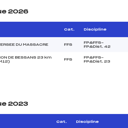
ue 2026
Cat.
Discipline
FP&FFS-
VERSEE DU MASSACRE
FFS
FP&Dist. 42
ON DE BESSANS 23 km
FP&FFS-
FFS
M12)
FP&Dist. 23
ue 2023
Cat.
Discipline