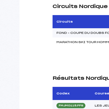
Circuits Nordiqu
Circuits
FOND – COUPE DU DOUBS 
MARATHON SKI TOUR HOM
Résultats Nordiq
Codex
Cours
LES JE
FMJM0115.FFS