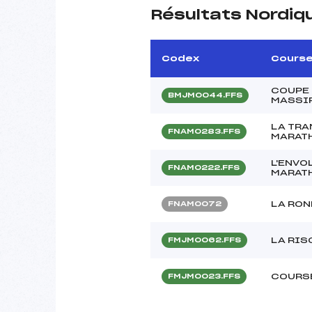
Résultats Nordiq
Codex
Cours
COUPE 
BMJM0044.FFS
MASSIF
LA TR
FNAM0283.FFS
MARATH
L'ENVO
FNAM0222.FFS
MARATH
LA RON
FNAM0072
LA RIS
FMJM0062.FFS
COURS
FMJM0023.FFS