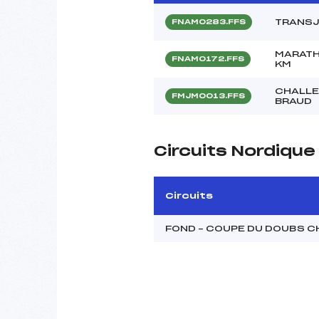
TRANS
FNAM0283.FFS
MARATH
FNAM0172.FFS
KM
CHALLE
FMJM0013.FFS
BRAUD
Circuits Nordiqu
Circuits
FOND – COUPE DU DOUBS 