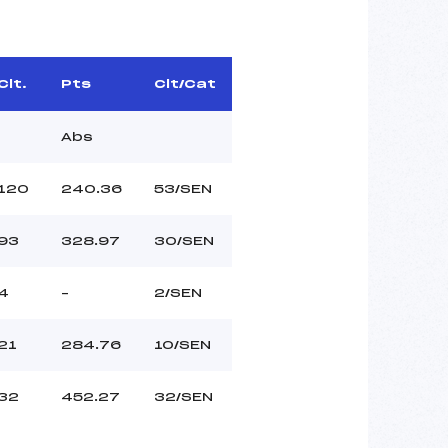
Clt.
Pts
Clt/Cat
Abs
120
240.36
53/SEN
93
328.97
30/SEN
4
–
2/SEN
21
284.76
10/SEN
32
452.27
32/SEN