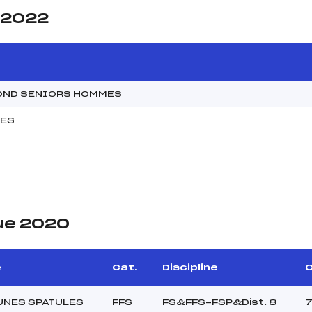
e 2022
FOND SENIORS HOMMES
MES
ue 2020
e
Cat.
Discipline
C
UNES SPATULES
FFS
FS&FFS-FSP&Dist. 8