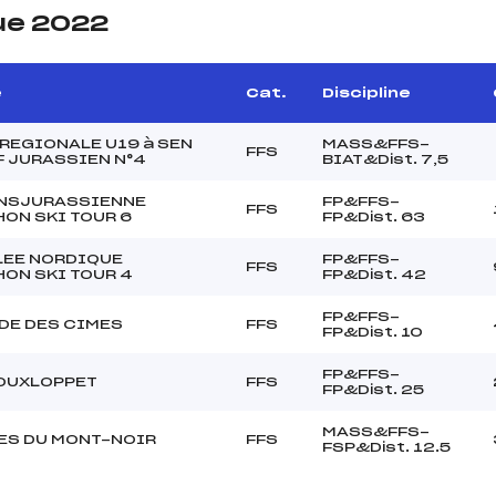
ue 2022
e
Cat.
Discipline
REGIONALE U19 à SEN
MASS&FFS-
FFS
 JURASSIEN N°4
BIAT&Dist. 7,5
ANSJURASSIENNE
FP&FFS-
FFS
ON SKI TOUR 6
FP&Dist. 63
LEE NORDIQUE
FP&FFS-
FFS
ON SKI TOUR 4
FP&Dist. 42
FP&FFS-
DE DES CIMES
FFS
FP&Dist. 10
FP&FFS-
OUXLOPPET
FFS
FP&Dist. 25
MASS&FFS-
ES DU MONT-NOIR
FFS
FSP&Dist. 12.5