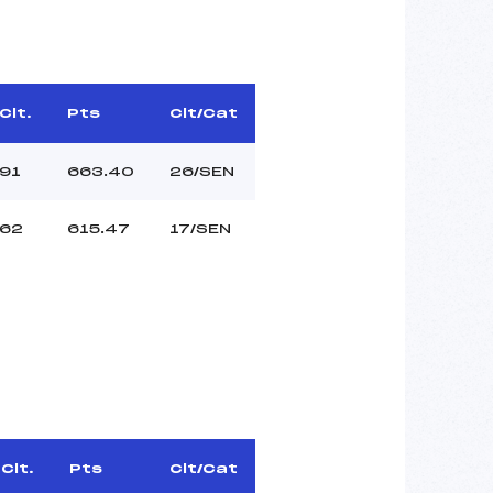
Clt.
Pts
Clt/Cat
91
663.40
26/SEN
62
615.47
17/SEN
Clt.
Pts
Clt/Cat