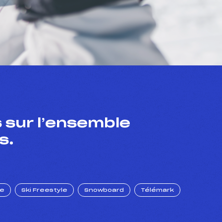
 sur l’ensemble
s.
ue
Ski Freestyle
Snowboard
Télémark