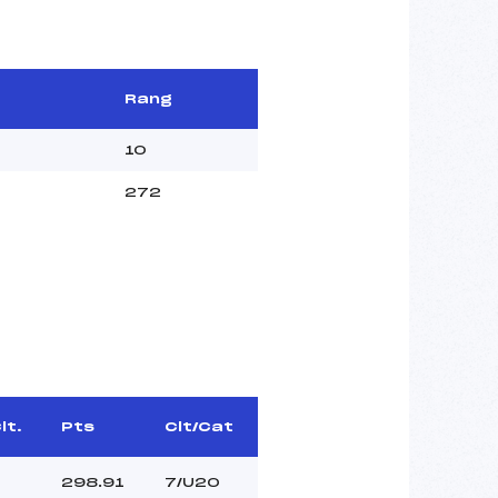
Rang
10
272
lt.
Pts
Clt/Cat
7
298.91
7/U20