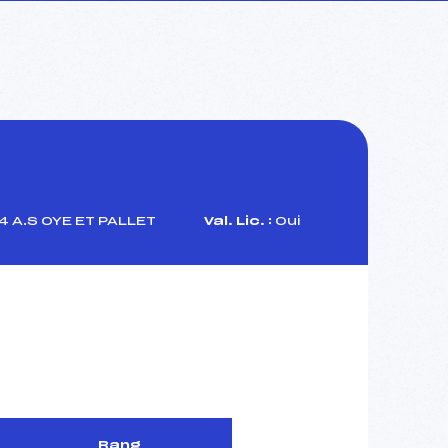
 A.S OYE ET PALLET
Val. Lic. :
Oui
Rang