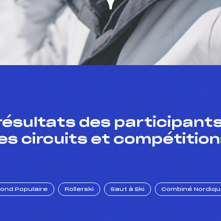
résultats des participants
es circuits et compétition
Fond Populaire
Rollerski
Saut à Ski
Combiné Nordiq