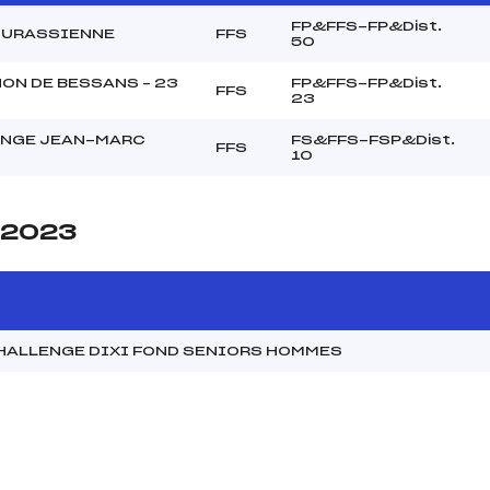
FP&FFS-FP&Dist.
JURASSIENNE
FFS
50
ON DE BESSANS – 23
FP&FFS-FP&Dist.
FFS
23
NGE JEAN-MARC
FS&FFS-FSP&Dist.
FFS
10
e 2023
CHALLENGE DIXI FOND SENIORS HOMMES