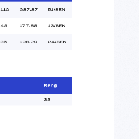
110
287.87
51/SEN
43
177.88
13/SEN
35
198.29
24/SEN
Rang
33