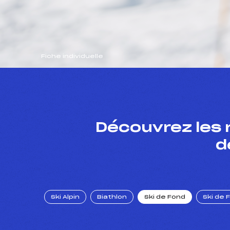
Fiche individuelle
Découvrez les 
d
Ski Alpin
Biathlon
Ski de Fond
Ski de 