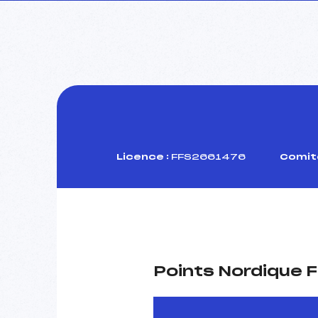
Licence :
FFS2661476
Comité
Points Nordique F