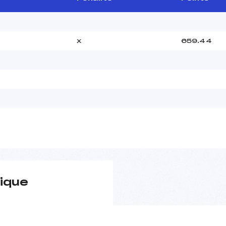
x
659.44
ique