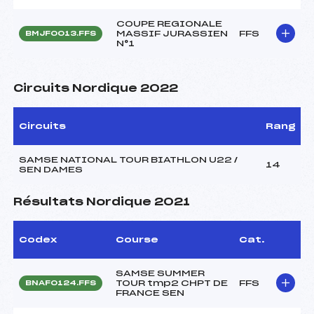
COUPE REGIONALE
MASSIF JURASSIEN
FFS
BMJF0013.FFS
N°1
Circuits Nordique 2022
Circuits
Rang
SAMSE NATIONAL TOUR BIATHLON U22 /
14
SEN DAMES
Résultats Nordique 2021
Codex
Course
Cat.
SAMSE SUMMER
TOUR tmp2 CHPT DE
FFS
BNAF0124.FFS
FRANCE SEN