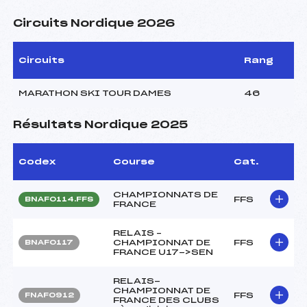
Circuits Nordique 2026
Circuits
Rang
MARATHON SKI TOUR DAMES
46
Résultats Nordique 2025
Codex
Course
Cat.
CHAMPIONNATS DE
FFS
BNAF0114.FFS
FRANCE
RELAIS –
CHAMPIONNAT DE
FFS
BNAF0117
FRANCE U17->SEN
RELAIS-
CHAMPIONNAT DE
FFS
FNAF0912
FRANCE DES CLUBS