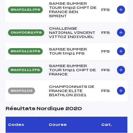
SAMSE SUMMER
TOUR tmp2 CHPT DE
FFS
BNAF0121.FFS
FRANCE SEN
SPRINT
CHALLENGE
NATIONAL VINCENT
FFS
ONAF0062.FFS
VITTOZ INDIVDUEL
SAMSE SUMMER
FFS
BNAF0113.FFS
TOUR tmp1 FFS
SAMSE SUMMER
TOUR tmp1 CHPT DE
FFS
BNAF0111.FFS
FRANCE
CHAMPIONNATS DE
FRANCE ELITE
FFS
BNAF0103
BIATHLON 2021
Résultats Nordique 2020
Codex
Course
Cat.