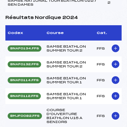
SAMSE NATIONAL TOUR BIATHLON U22 /
2
SEN DAMES
Résultats Nordique 2024
Codex
Course
Cat.
SAMSE BIATHLON
FFS
BNAF0134.FFS
SUMMER TOUR 2
SAMSE BIATHLON
FFS
BNAF0132.FFS
SUMMER TOUR 2
SAMSE BIATHLON
FFS
BNAF0114.FFS
SUMMER TOUR 1
SAMSE BIATHLON
FFS
BNAF0112.FFS
SUMMER TOUR 1
COURSE
D'OUVERTURE
FFS
BMJF0082.FFS
BIATHLON U15 A
SENIORS