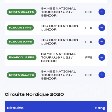
SAMSE NATIONAL
TOUR U19 / U21 /
FFS
BNAF0031.FFS
SENIOR
IBU CUP BIATHLON
FFS
FIS0091.FFS
JUNIOR
IBU CUP BIATHLON
FFS
FIS0089.FFS
JUNIOR
SAMSE NATIONAL
TOUR U19 / U21 /
FFS
BNAF0012.FFS
SENIOR
SAMSE NATIONAL
TOUR U19 / U21 /
FFS
BNAF0011.FFS
SENIOR
Circuits Nordique 2020
Circuits
Rang