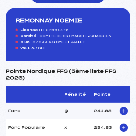
REMONNAY NOEMIE
foi(s) le ski
Licence :
FFS2661475
Comité :
COMITE DE SKI MASSIF JURASSIEN
Club :
07044 A.S OYE ET PALLET
Val. Lic. :
Oui
Points Nordique FFS (5ème liste FFS
2026)
Pénalité
Points
Fond
@
241.68
Fond Populaire
x
234.83