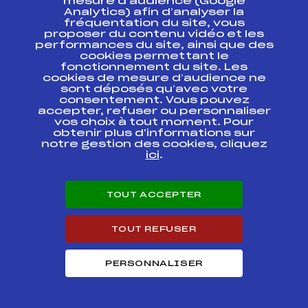
mesure d’audience (Google
COURSE DU MONT
Analytics) afin d’analyser la
FFS
FMJF0032.FFS
NOIR 16/12/2018
fréquentation du site, vous
proposer du contenu vidéo et les
performances du site, ainsi que des
SAMSE NATIONAL
cookies permettant le
TOUR
FFS
BNAF0012.FFS
U19/21/SENIORS
fonctionnement du site. Les
cookies de mesure d’audience ne
sont déposés qu’avec votre
SAMSE NATIONAL
consentement. Vous pouvez
TOUR
FFS
BNAF0011.FFS
accepter, refuser ou personnaliser
U19/U21/SENIORS
vos choix à tout moment. Pour
obtenir plus d'informations sur
notre gestion des cookies, cliquez
ici
.
Circuits Nordique 2019
TOUT ACCEPTER
Circuits
Rang
SAMSE NATIONAL TOUR BIATHLON U19
TOUT REFUSER
10
DAMES
PERSONNALISER
Résultats Nordique 2018
Codex
Course
Cat.