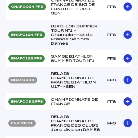
CHAMPIONNAT DE
FRANCE DE SKI DE
FFS
ONAF0034.FFS
FOND D'ETE U20-
SEN
BIATHLON SUMMER
TOUR N°1 –
Championnat de
FFS
BNAF0124.FFS
France Séniors
Dames
SAMSE BIATHLON
FFS
BNAF0122.FFS
SUMMER TOUR N°1
RELAIS –
CHAMPIONNAT DE
FFS
BNAF0094
FRANCE BIATHLON
U17->SEN
CHAMPIONNATS DE
FFS
BNAF0093.FFS
FRANCE
RELAIS –
CHAMPIONNAT DE
FFS
FNAF0101
FRANCE DES CLUBS
1ère division DAMES