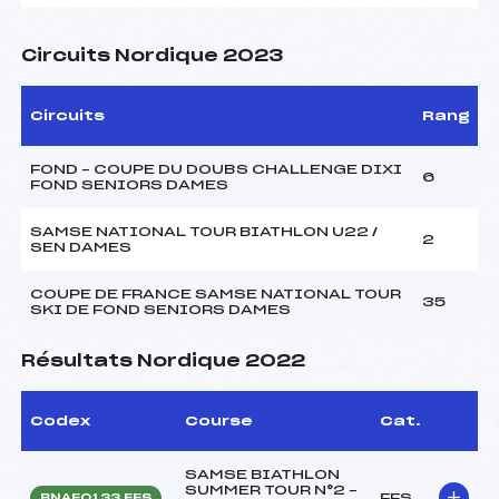
Circuits Nordique 2023
Circuits
Rang
FOND – COUPE DU DOUBS CHALLENGE DIXI
6
FOND SENIORS DAMES
SAMSE NATIONAL TOUR BIATHLON U22 /
2
SEN DAMES
COUPE DE FRANCE SAMSE NATIONAL TOUR
35
SKI DE FOND SENIORS DAMES
Résultats Nordique 2022
Codex
Course
Cat.
SAMSE BIATHLON
SUMMER TOUR N°2 –
FFS
BNAF0133.FFS