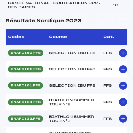
SAMSE NATIONAL TOUR BIATHLON U22 /
10
SEN DAMES
Résultats Nordique 2023
Codex
Course
Cat.
SELECTION IBU FFS
FFS
BNAF0163.FFS
SELECTION IBU FFS
FFS
BNAF0162.FFS
SELECTION IBU FFS
FFS
BNAF0161.FFS
BIATHLON SUMMER
FFS
BNAF0134.FFS
TOUR N°2
BIATHLON SUMMER
FFS
BNAF0132.FFS
TOUR N°2