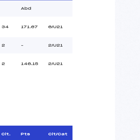
Abd
34
171.67
6/U21
2
–
2/U21
2
146.15
2/U21
Clt.
Pts
Clt/Cat