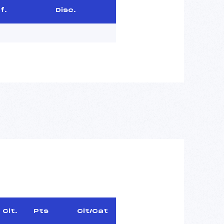
f.
Disc.
Clt.
Pts
Clt/Cat