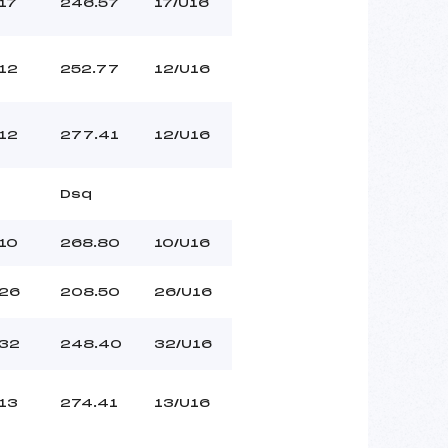
17
246.57
17/U16
12
252.77
12/U16
12
277.41
12/U16
Dsq
10
268.80
10/U16
26
208.50
26/U16
32
248.40
32/U16
13
274.41
13/U16