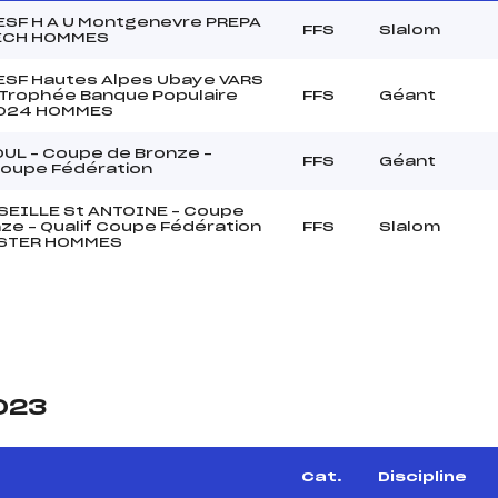
 ESF H A U Montgenevre PREPA
FFS
Slalom
ECH HOMMES
 ESF Hautes Alpes Ubaye VARS
 Trophée Banque Populaire
FFS
Géant
024 HOMMES
UL – Coupe de Bronze –
FFS
Géant
Coupe Fédération
SEILLE St ANTOINE – Coupe
ze – Qualif Coupe Fédération
FFS
Slalom
STER HOMMES
2023
Cat.
Discipline