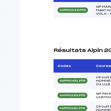
GP MAR
Mast H
AAPM0043.FFS
VOLA – 
Résultats Alpin 
Codex
Course
Circui
HOMMES 
AAPM0421.FFS
CA U18
GP PAYS
AAPM0183.FFS
U18 MA
Circuit
AAPM0161.FFS
HOMME