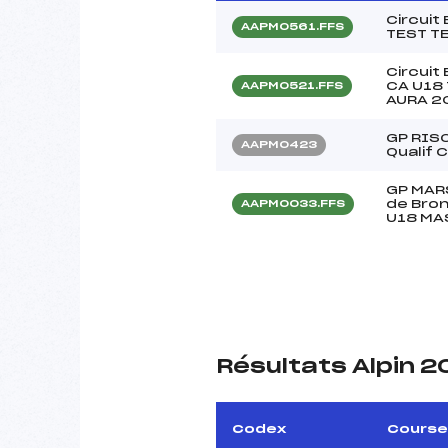
Circuit
AAPM0561.FFS
TEST T
Circuit
CA U18
AAPM0521.FFS
AURA 2
GP RISO
AAPM0423
Qualif 
GP MAR
de Bron
AAPM0033.FFS
U18 MA
Résultats Alpin 
Codex
Course