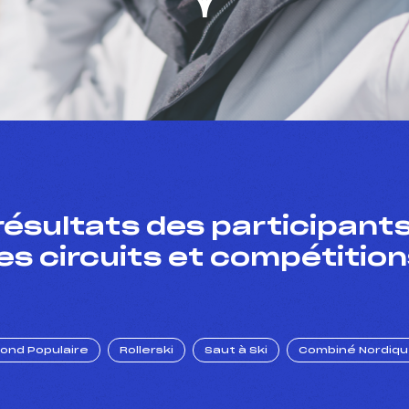
résultats des participants
es circuits et compétition
Fond Populaire
Rollerski
Saut à Ski
Combiné Nordiq