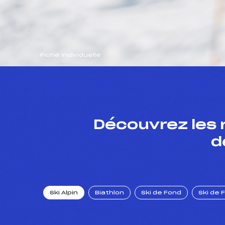
Fiche individuelle
Découvrez les 
d
Ski Alpin
Biathlon
Ski de Fond
Ski de 