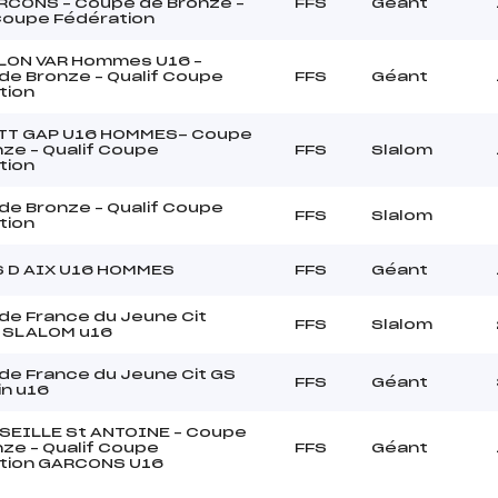
RCONS – Coupe de Bronze –
FFS
Géant
 Coupe Fédération
LON VAR Hommes U16 –
de Bronze – Qualif Coupe
FFS
Géant
tion
TT GAP U16 HOMMES- Coupe
ze – Qualif Coupe
FFS
Slalom
tion
de Bronze – Qualif Coupe
FFS
Slalom
tion
S D AIX U16 HOMMES
FFS
Géant
de France du Jeune Cit
FFS
Slalom
 SLALOM u16
de France du Jeune Cit GS
FFS
Géant
in u16
SEILLE St ANTOINE – Coupe
ze – Qualif Coupe
FFS
Géant
tion GARCONS U16