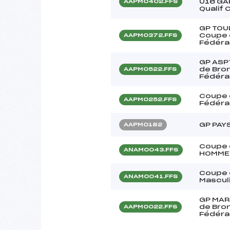
U16 GA
AAPM0402.FFS
Qualif
GP TOU
Coupe 
AAPM0372.FFS
Fédéra
GP ASP
de Bron
AAPM0522.FFS
Fédéra
Coupe 
AAPM0252.FFS
Fédéra
GP PAY
AAPM0182
Coupe 
ANAM0043.FFS
HOMME
Coupe 
ANAM0041.FFS
Mascul
GP MAR
de Bron
AAPM0022.FFS
Fédéra