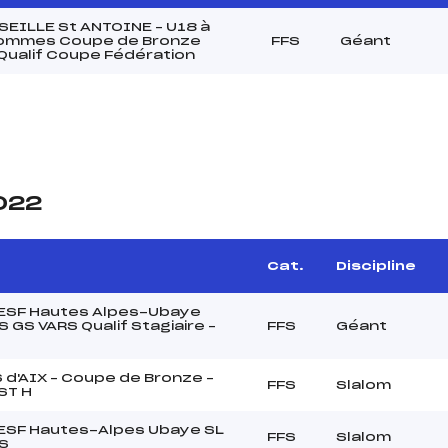
SEILLE St ANTOINE – U18 à
ommes Coupe de Bronze
FFS
Géant
Qualif Coupe Fédération
2022
Cat.
Discipline
t ESF Hautes Alpes-Ubaye
GS VARS Qualif Stagiaire –
FFS
Géant
 d'AIX – Coupe de Bronze –
FFS
Slalom
ST H
 ESF Hautes-Alpes Ubaye SL
FFS
Slalom
S