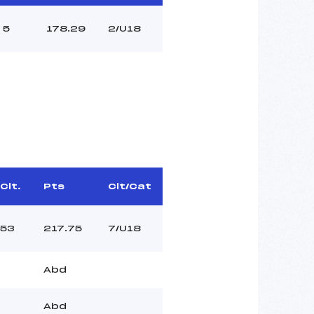
5
178.29
2/U18
Clt.
Pts
Clt/Cat
53
217.75
7/U18
Abd
Abd