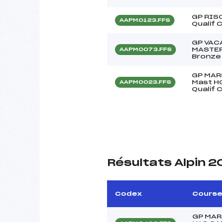
GP RIS
AAPM0123.FFS
Qualif 
GP VAC
MASTER
AAPM0073.FFS
Bronze 
GP MAR
Mast H
AAPM0023.FFS
Qualif 
Résultats Alpin 
Codex
Cours
GP MAR