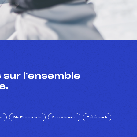
 sur l’ensemble
s.
ue
Ski Freestyle
Snowboard
Télémark