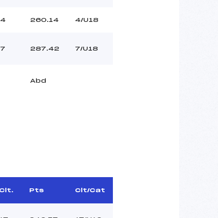
4
260.14
4/U18
7
287.42
7/U18
Abd
Clt.
Pts
Clt/Cat