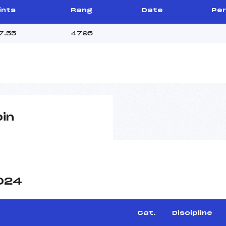
ints
Rang
Date
Per
7.55
4795
pin
2024
Cat.
Discipline