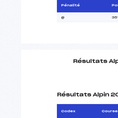
Pénalité
Po
@
35
Résultats Al
Résultats Alpin 
Codex
Course