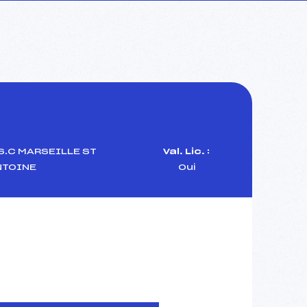
S.C MARSEILLE ST
Val. Lic. :
NTOINE
Oui