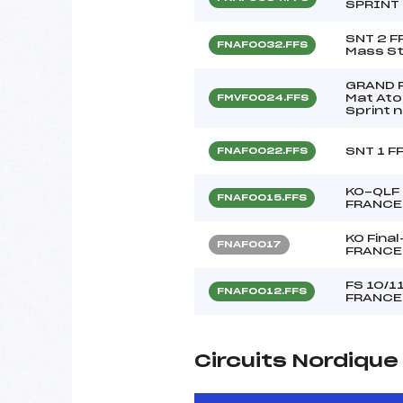
SPRINT
SNT 2 F
FNAF0032.FFS
Mass St
GRAND P
Mat Ato
FMVF0024.FFS
Sprint n
SNT 1 F
FNAF0022.FFS
KO-QLF 
FNAF0015.FFS
FRANCE
KO Fina
FNAF0017
FRANCE
FS 10/1
FNAF0012.FFS
FRANCE
Circuits Nordiqu