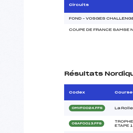
Circuits
FOND – VOSGES CHALLENGE
COUPE DE FRANCE SAMSE N
Résultats Nordiq
Codex
Course
La Roll
OMVF0024.FFS
TROPHE
OSAF0013.FFS
ETAPE 1