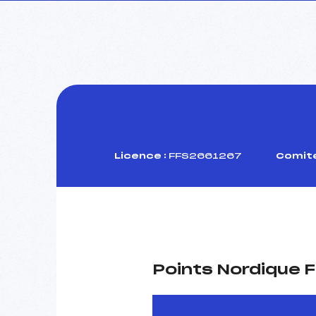
Licence :
FFS2661267
Comité
Points Nordique F