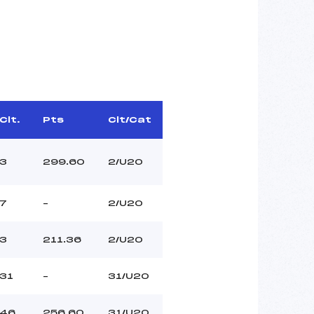
Clt.
Pts
Clt/Cat
3
299.60
2/U20
7
–
2/U20
3
211.36
2/U20
31
–
31/U20
46
256.60
31/U20