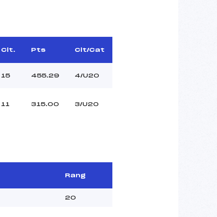
Clt.
Pts
Clt/Cat
15
455.29
4/U20
11
315.00
3/U20
Rang
20