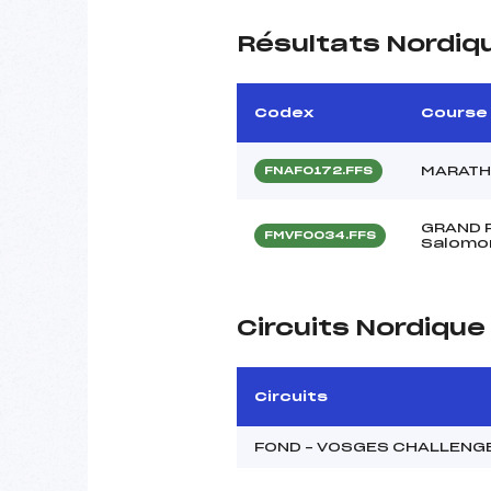
Résultats Nordiq
Codex
Course
MARATH
FNAF0172.FFS
GRAND P
FMVF0034.FFS
Salomon
Circuits Nordiqu
Circuits
FOND – VOSGES CHALLENGE