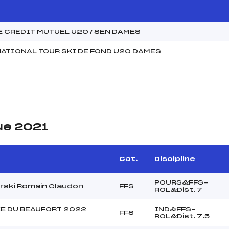
 CREDIT MUTUEL U20 / SEN DAMES
ATIONAL TOUR SKI DE FOND U20 DAMES
ue 2021
Cat.
Discipline
POURS&FFS-
erski Romain Claudon
FFS
ROL&Dist. 7
E DU BEAUFORT 2022
IND&FFS-
FFS
ROL&Dist. 7.5