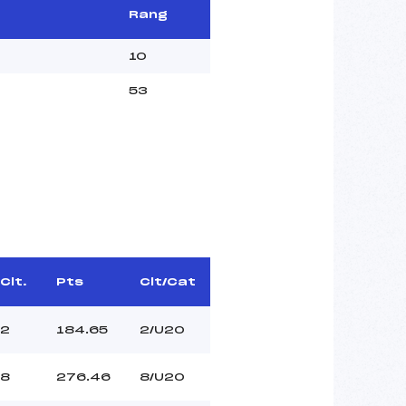
Rang
10
53
Clt.
Pts
Clt/Cat
2
184.65
2/U20
8
276.46
8/U20