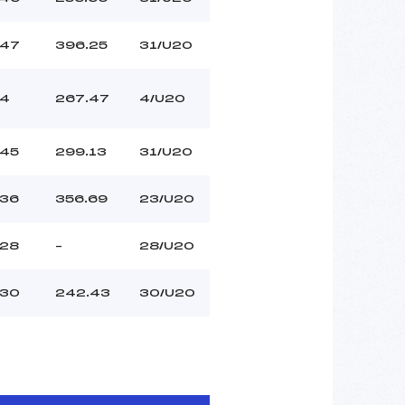
47
396.25
31/U20
4
267.47
4/U20
45
299.13
31/U20
36
356.69
23/U20
28
–
28/U20
30
242.43
30/U20