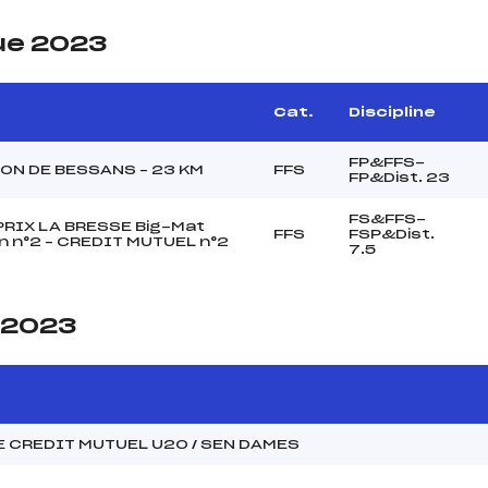
ue 2023
Cat.
Discipline
FP&FFS-
ON DE BESSANS – 23 KM
FFS
FP&Dist. 23
FS&FFS-
RIX LA BRESSE Big-Mat
FFS
FSP&Dist.
 n°2 – CREDIT MUTUEL n°2
7.5
e 2023
 CREDIT MUTUEL U20 / SEN DAMES