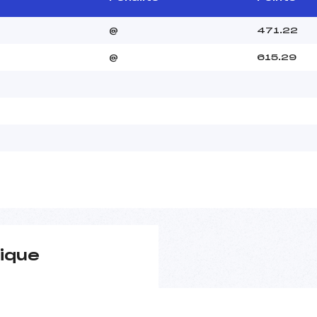
@
471.22
@
615.29
ique