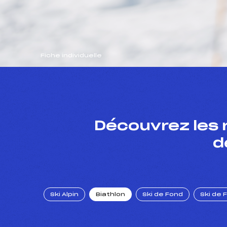
Fiche individuelle
Découvrez les 
d
Ski Alpin
Biathlon
Ski de Fond
Ski de 