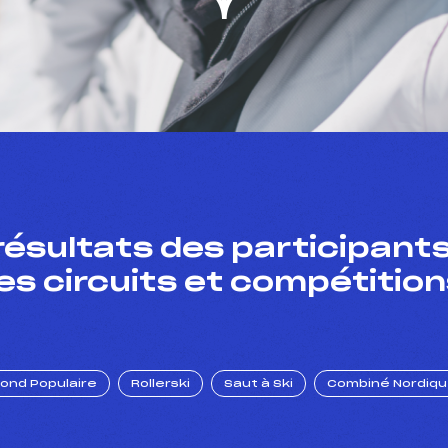
résultats des participants
es circuits et compétition
Fond Populaire
Rollerski
Saut à Ski
Combiné Nordiq