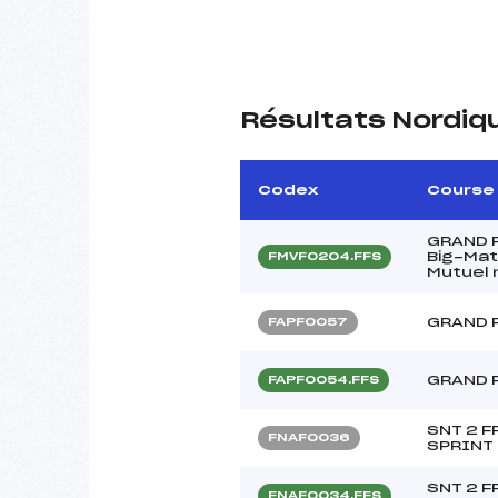
Résultats Nordiq
Codex
Course
GRAND 
Big-Mat
FMVF0204.FFS
Mutuel 
GRAND 
FAPF0057
GRAND 
FAPF0054.FFS
SNT 2 F
FNAF0036
SPRINT
SNT 2 F
FNAF0034.FFS