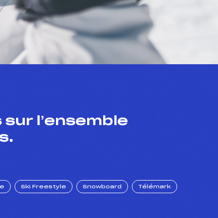
 sur l’ensemble
s.
ue
Ski Freestyle
Snowboard
Télémark