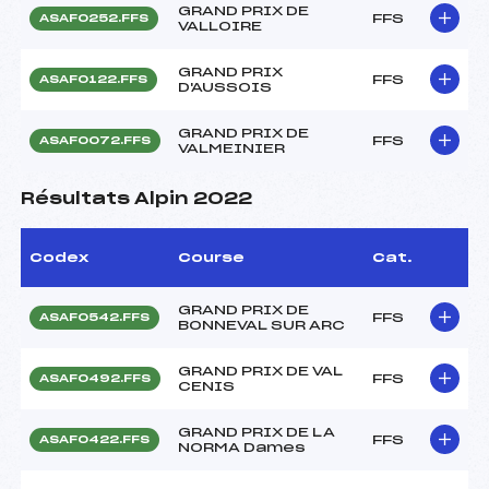
GRAND PRIX DE
FFS
ASAF0252.FFS
VALLOIRE
GRAND PRIX
FFS
ASAF0122.FFS
D'AUSSOIS
GRAND PRIX DE
FFS
ASAF0072.FFS
VALMEINIER
Résultats Alpin 2022
Codex
Course
Cat.
GRAND PRIX DE
FFS
ASAF0542.FFS
BONNEVAL SUR ARC
GRAND PRIX DE VAL
FFS
ASAF0492.FFS
CENIS
GRAND PRIX DE LA
FFS
ASAF0422.FFS
NORMA Dames