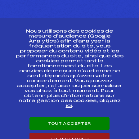
CONTACT
Nous utilisons des cookies de
ESPACE PRESSE
mesure d’audience (Google
Analytics) afin d’analyser la
fréquentation du site, vous
Ressources
proposer du contenu vidéo et les
performances du site, ainsi que des
Pass’Neige
cookies permettant le
Projet sportif fédéral
fonctionnement du site. Les
cookies de mesure d’audience ne
Projet de performance fédéral
sont déposés qu’avec votre
Antidopage
consentement. Vous pouvez
Pôle Développement, Formation, Suivi
accepter, refuser ou personnaliser
Scientifique
vos choix à tout moment. Pour
Listes ministérielles
obtenir plus d'informations sur
notre gestion des cookies, cliquez
Pôle vie de l’athlète
ici
.
Enseignement professionnel
Informatique et chronométrage
Circuits
TOUT ACCEPTER
Carrières
Développement des habiletés mentales