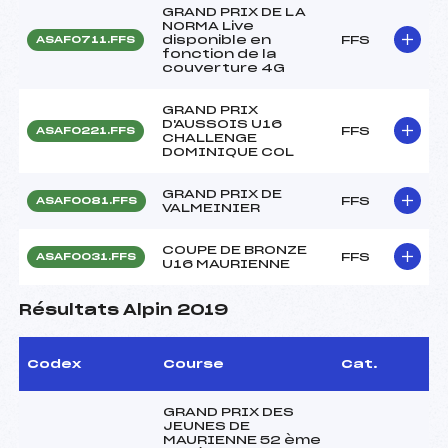
GRAND PRIX DE LA
NORMA Live
disponible en
FFS
ASAF0711.FFS
fonction de la
couverture 4G
GRAND PRIX
D'AUSSOIS U16
FFS
ASAF0221.FFS
CHALLENGE
DOMINIQUE COL
GRAND PRIX DE
FFS
ASAF0081.FFS
VALMEINIER
COUPE DE BRONZE
FFS
ASAF0031.FFS
U16 MAURIENNE
Résultats Alpin 2019
Codex
Course
Cat.
GRAND PRIX DES
JEUNES DE
MAURIENNE 52 ème