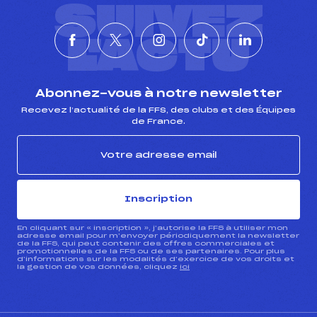
SUIVEZ
L'ACTU
Abonnez-vous à notre newsletter
Recevez l’actualité de la FFS, des clubs et des Équipes
de France.
Inscription
En cliquant sur « inscription », j’autorise la FFS à utiliser mon
adresse email pour m’envoyer périodiquement la newsletter
de la FFS, qui peut contenir des offres commerciales et
promotionnelles de la FFS ou de ses partenaires. Pour plus
d’informations sur les modalités d’exercice de vos droits et
la gestion de vos données, cliquez
ici