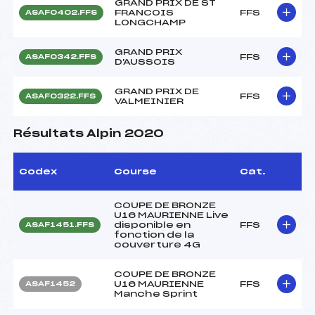
GRAND PRIX DE ST
FRANCOIS
FFS
ASAF0402.FFS
LONGCHAMP
GRAND PRIX
FFS
ASAF0342.FFS
D'AUSSOIS
GRAND PRIX DE
FFS
ASAF0322.FFS
VALMEINIER
Résultats Alpin 2020
Codex
Course
Cat.
COUPE DE BRONZE
U16 MAURIENNE Live
disponible en
FFS
ASAF1451.FFS
fonction de la
couverture 4G
COUPE DE BRONZE
U16 MAURIENNE
FFS
ASAF1452
Manche Sprint