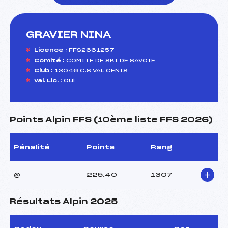
GRAVIER NINA
foi(s) le ski
Licence :
FFS2661257
Comité :
COMITE DE SKI DE SAVOIE
Club :
13046 C.S VAL CENIS
Val. Lic. :
Oui
Points Alpin FFS (10ème liste FFS 2026)
Pénalité
Points
Rang
@
225.40
1307
Résultats Alpin 2025