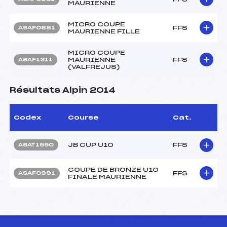
MAURIENNE
MICRO COUPE
FFS
ASAF0881
MAURIENNE FILLE
MICRO COUPE
MAURIENNE
FFS
ASAF1311
(VALFREJUS)
Résultats Alpin 2014
Codex
Course
Cat.
JB CUP U10
FFS
ASAT1550
COUPE DE BRONZE U10
FFS
ASAF0991
FINALE MAURIENNE