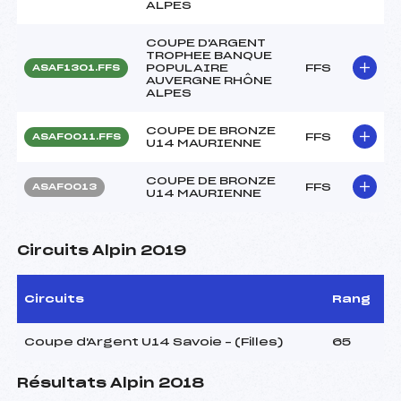
ALPES
COUPE D'ARGENT
TROPHEE BANQUE
POPULAIRE
FFS
ASAF1301.FFS
AUVERGNE RHÔNE
ALPES
COUPE DE BRONZE
FFS
ASAF0011.FFS
U14 MAURIENNE
COUPE DE BRONZE
FFS
ASAF0013
U14 MAURIENNE
Circuits Alpin 2019
Circuits
Rang
Coupe d'Argent U14 Savoie – (Filles)
65
Résultats Alpin 2018