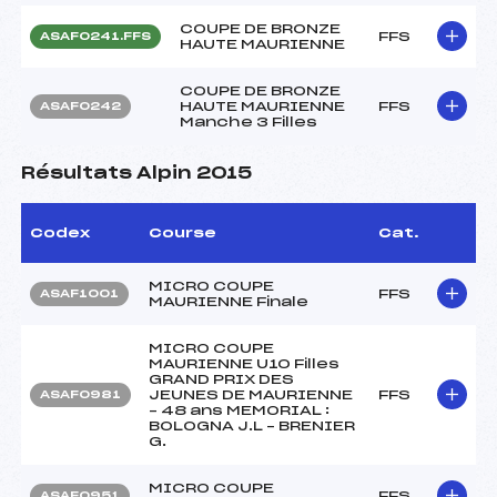
COUPE DE BRONZE
FFS
ASAF0241.FFS
HAUTE MAURIENNE
COUPE DE BRONZE
HAUTE MAURIENNE
FFS
ASAF0242
Manche 3 Filles
Résultats Alpin 2015
Codex
Course
Cat.
MICRO COUPE
FFS
ASAF1001
MAURIENNE Finale
MICRO COUPE
MAURIENNE U10 Filles
GRAND PRIX DES
JEUNES DE MAURIENNE
FFS
ASAF0981
– 48 ans MEMORIAL :
BOLOGNA J.L – BRENIER
G.
MICRO COUPE
FFS
ASAF0951