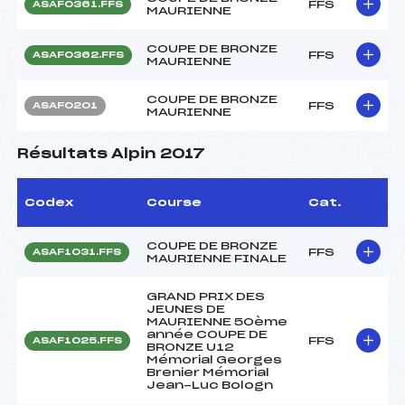
FFS
ASAF0361.FFS
MAURIENNE
COUPE DE BRONZE
FFS
ASAF0362.FFS
MAURIENNE
COUPE DE BRONZE
FFS
ASAF0201
MAURIENNE
Résultats Alpin 2017
Codex
Course
Cat.
COUPE DE BRONZE
FFS
ASAF1031.FFS
MAURIENNE FINALE
GRAND PRIX DES
JEUNES DE
MAURIENNE 50ème
année COUPE DE
FFS
ASAF1025.FFS
BRONZE U12
Mémorial Georges
Brenier Mémorial
Jean-Luc Bologn