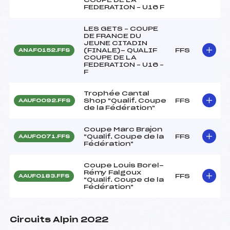
FEDERATION – U16 F
LES GETS – COUPE
DE FRANCE DU
JEUNE CITADIN
(FINALE)- QUALIF
FFS
ANAF0152.FFS
COUPE DE LA
FEDERATION – U16 –
F
Trophée Cantal
Shop "Qualif. Coupe
FFS
AAUF0092.FFS
de la Fédération"
Coupe Marc Brajon
"Qualif. Coupe de la
FFS
AAUF0071.FFS
Fédération"
Coupe Louis Borel-
Rémy Falgoux
FFS
AAUF0183.FFS
"Qualif. Coupe de la
Fédération"
Circuits Alpin 2022