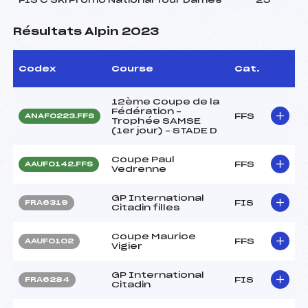
Résultats Alpin 2023
Codex
Course
Cat.
12ème Coupe de la
Fédération –
FFS
ANAF0223.FFS
Trophée SAMSE
(1er jour) – STADE D
Coupe Paul
FFS
AAUF0142.FFS
Vedrenne
GP International
FIS
FRA6319
Citadin filles
Coupe Maurice
FFS
AAUF0102
Vigier
GP International
FIS
FRA6284
Citadin