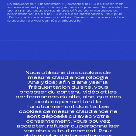
En cliquant sur « inscription », j’autorise la FFS à utiliser mon
adresse email pour m’envoyer périodiquement la newsletter
de la FFS, qui peut contenir des offres commerciales et
promotionnelles de la FFS ou de ses partenaires. Pour plus
d’informations sur les modalités d’exercice de vos droits et
la gestion de vos données, cliquez
ici
CONTACT
Nous utilisons des cookies de
ESPACE PRESSE
mesure d’audience (Google
Analytics) afin d’analyser la
fréquentation du site, vous
Ressources
proposer du contenu vidéo et les
performances du site, ainsi que des
Pass’Neige
cookies permettant le
Projet sportif fédéral
fonctionnement du site. Les
cookies de mesure d’audience ne
Projet de performance fédéral
sont déposés qu’avec votre
Antidopage
consentement. Vous pouvez
Pôle Développement, Formation, Suivi
accepter, refuser ou personnaliser
Scientifique
vos choix à tout moment. Pour
Listes ministérielles