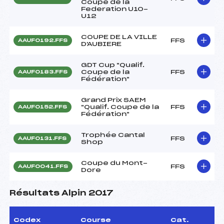
Coupe de la
Federation U10-
U12
COUPE DE LA VILLE
FFS
AAUF0192.FFS
D'AUBIERE
GDT Cup "Qualif.
Coupe de la
FFS
AAUF0183.FFS
Fédération"
Grand Prix SAEM
"Qualif. Coupe de la
FFS
AAUF0152.FFS
Fédération"
Trophée Cantal
FFS
AAUF0131.FFS
Shop
Coupe du Mont-
FFS
AAUF0041.FFS
Dore
Résultats Alpin 2017
Codex
Course
Cat.