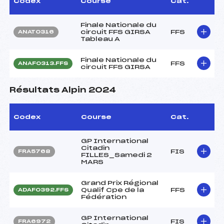
Codex
Course
Cat.
Finale Nationale du
circuit FFS GIRSA
FFS
ANAT0316
Tableau A
Finale Nationale du
FFS
ANAF0313.FFS
circuit FFS GIRSA
Résultats Alpin 2024
Codex
Course
Cat.
GP International
Citadin
FIS
FRA5768
FILLES_Samedi 2
MARS
Grand Prix Régional
Qualif Cpe de la
FFS
ADAF0392.FFS
Fédération
GP International
FIS
FRA6972