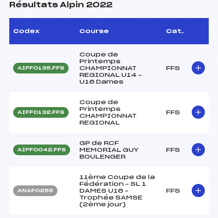
Résultats Alpin 2022
Codex
Course
Cat.
Coupe de
Printemps
CHAMPIONNAT
FFS
AIFF0135.FFS
REGIONAL U14 –
U16 Dames
Coupe de
Printemps
FFS
AIFF0132.FFS
CHAMPIONNAT
REGIONAL
GP de RCF
MEMORIAL GUY
FFS
AIFF0042.FFS
BOULENGER
11ème Coupe de la
Fédération – SL 1
DAMES U16 –
FFS
ANAF0255
Trophée SAMSE
(2ème jour)