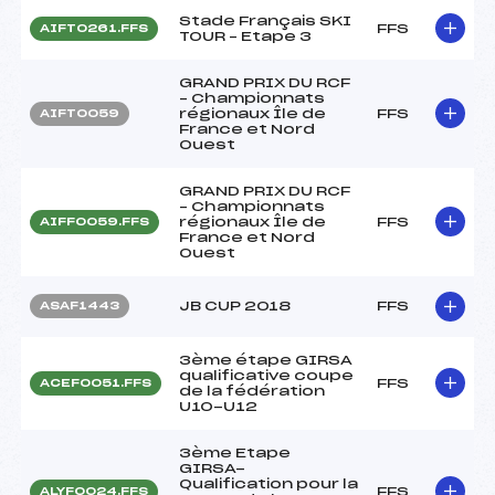
Stade Français SKI
FFS
AIFT0261.FFS
TOUR – Etape 3
GRAND PRIX DU RCF
– Championnats
régionaux Île de
FFS
AIFT0059
France et Nord
Ouest
GRAND PRIX DU RCF
– Championnats
régionaux Île de
FFS
AIFF0059.FFS
France et Nord
Ouest
JB CUP 2018
FFS
ASAF1443
3ème étape GIRSA
qualificative coupe
FFS
ACEF0051.FFS
de la fédération
U10-U12
3ème Etape
GIRSA-
Qualification pour la
FFS
ALYF0024.FFS