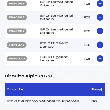
GP International
FIS
FRA6283
Citadin
GP International
FIS
FRA6282
Citadin
GP International
FIS
FRA6281
Citadin
FIS CIT Géant
FIS
FRA6271
Dames
FIS CIT geant
FIS
FRA6270
femme
Circuits Alpin 2023
Circuits
Rang
FIS C Ski Promo National Tour Dames
36