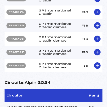
Citadin
GP International
FIS
FRA6971
Citadin
GP International
FIS
FRA5736
Citadin dames
GP International
FIS
FRA5735
Citadin dames
GP International
FIS
FRA5727
Citadin dames
GP International
FIS
FRA5725
Citadin dames
Circuits Alpin 2024
Circuits
Rang
FIS C Ski Promo National Tour Dames
25