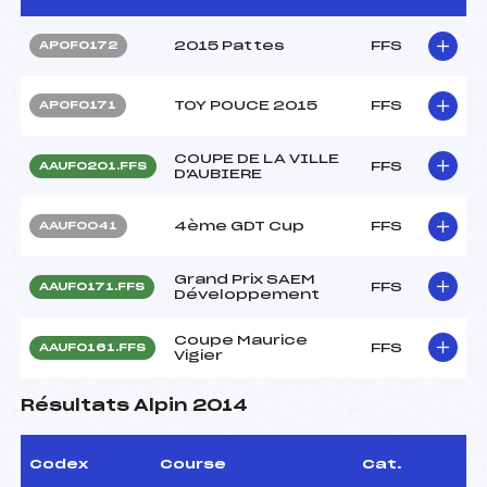
2015 Pattes
FFS
APOF0172
TOY POUCE 2015
FFS
APOF0171
COUPE DE LA VILLE
FFS
AAUF0201.FFS
D'AUBIERE
4ème GDT Cup
FFS
AAUF0041
Grand Prix SAEM
FFS
AAUF0171.FFS
Développement
Coupe Maurice
FFS
AAUF0161.FFS
Vigier
Résultats Alpin 2014
Codex
Course
Cat.