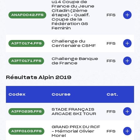
u14 Coupe de
France du Jeune
Citadin (2ème
étape) – Qualif.
FFS
ANAF0042.FFS
Coupe de la
Fédération GS
Feminin
Challenge du
FFS
AIFT0174.FFS
Centenaire CSMF
Challenge Banque
FFS
AIFT0171.FFS
de France
Résultats Alpin 2019
Codex
Course
Cat.
STADE FRANÇAIS
FFS
AIFF0235.FFS
ARCADE SKI TOUR
GRAND PRIX DU RCF
– Mémorial Olivier
FFS
AIFF0103.FFS
Morel