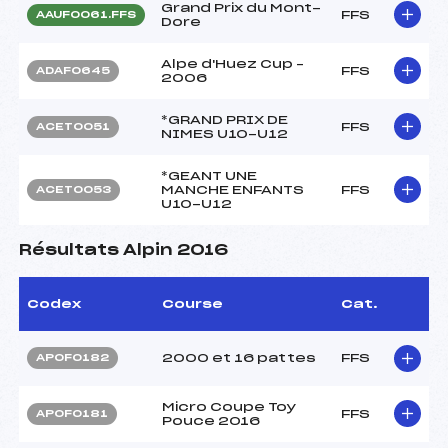
Grand Prix du Mont-
FFS
AAUF0061.FFS
Dore
Alpe d'Huez Cup –
FFS
ADAF0645
2006
*GRAND PRIX DE
FFS
ACET0051
NIMES U10-U12
*GEANT UNE
MANCHE ENFANTS
FFS
ACET0053
U10-U12
Résultats Alpin 2016
Codex
Course
Cat.
2000 et 16 pattes
FFS
APOF0182
Micro Coupe Toy
FFS
APOF0181
Pouce 2016