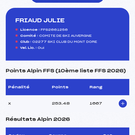
FRIAUD JULIE
foi(s) le ski
Licence :
FFS2661256
Comité :
COMITE DE SKI AUVERGNE
Club :
02277 SKI CLUB DU MONT DORE
Val. Lic. :
Oui
Points Alpin FFS (10ème liste FFS 2026)
Pénalité
Points
Rang
x
253.48
1667
Résultats Alpin 2026