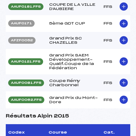
COUPE DE LA VILLE
FFS
AAUF0181.FFS
D'AUBIERE
5ème GDT CUP
FFS
AAUF0171
Grand Prix SC
FFS
AFZF0052
CHAZELLES
Grand Prix SAEM
Développement-
FFS
AAUF0121.FFS
Qualif.Coupe de la
Fédération
Coupe Rémy
FFS
AAUF0081.FFS
Charbonnel
Grand Prix du Mont-
FFS
AAUF0062.FFS
Dore
Résultats Alpin 2015
Codex
Course
Cat.