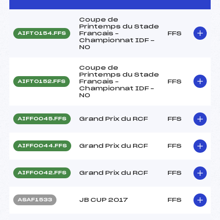
Coupe de
Printemps du Stade
Francais –
FFS
AIFT0154.FFS
Championnat IDF -
NO
Coupe de
Printemps du Stade
Francais –
FFS
AIFT0152.FFS
Championnat IDF –
NO
Grand Prix du RCF
FFS
AIFF0045.FFS
Grand Prix du RCF
FFS
AIFF0044.FFS
Grand Prix du RCF
FFS
AIFF0042.FFS
JB CUP 2017
FFS
ASAF1533