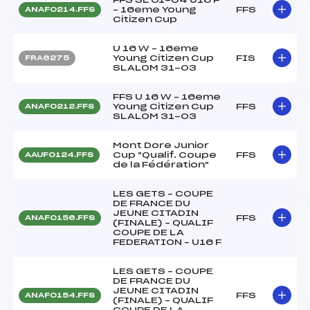
– 16eme Young
FFS
ANAF0214.FFS
Citizen Cup
U 16 W – 16eme
Young Citizen Cup
FIS
FRA6275
SLALOM 31-03
FFS U 16 W – 16eme
Young Citizen Cup
FFS
ANAF0212.FFS
SLALOM 31-03
Mont Dore Junior
Cup "Qualif. Coupe
FFS
AAUF0124.FFS
de la Fédération"
LES GETS – COUPE
DE FRANCE DU
JEUNE CITADIN
FFS
ANAF0156.FFS
(FINALE) – QUALIF
COUPE DE LA
FEDERATION – U16 F
LES GETS – COUPE
DE FRANCE DU
JEUNE CITADIN
FFS
ANAF0154.FFS
(FINALE) – QUALIF
COUPE DE LA