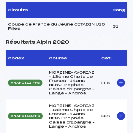
Circuits
Rang
Coupe de France du Jeune CITADIN U16
31
Filles
Résultats Alpin 2020
Codex
Course
Cat.
MORZINE-AVORIAZ
– 13ème Chpts de
France -14ans
FFS
ANAF0111.FFS
BEN'J Trophée
Caisse d'Epargne –
Lange – Andros
MORZINE-AVORIAZ
– 13ème Chpts de
France -14ans
FFS
ANAF0113.FFS
BEN'J Trophée
Caisse d'Epargne –
Lange – Andros