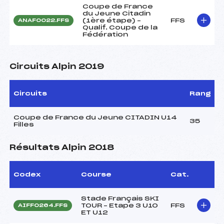
Coupe de France
du Jeune Citadin
(1ère étape) –
FFS
ANAF0022.FFS
Qualif. Coupe de la
Fédération
Circuits Alpin 2019
Circuits
Rang
Coupe de France du Jeune CITADIN U14
35
Filles
Résultats Alpin 2018
Codex
Course
Cat.
Stade Français SKI
TOUR – Etape 3 U10
FFS
AIFF0264.FFS
ET U12