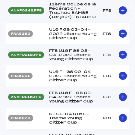
11ème Coupe de la
Fédération –
FFS
ANAF0242.FFS
Trophée SAMSE
(1er jour) – STADE C
U16 F GS 03-04-
2022 16eme Young
FIS
FRA6283
Citizen Cup
FFS U16 F GS 03-
04-2022 16eme
FFS
ANAF0218.FFS
Young Citizen Cup
U16 F – GS 02-04-
2022 16eme Young
FIS
FRA6281
Citizen Cup
FFS U16 F – GS 02-
04-2022 16eme
FFS
ANAF0216.FFS
Young Citizen Cup
SL 01-04 U16 F –
16eme Young
FIS
FRA6278
Citizen Cup
FFS SL 01-04 U16 F