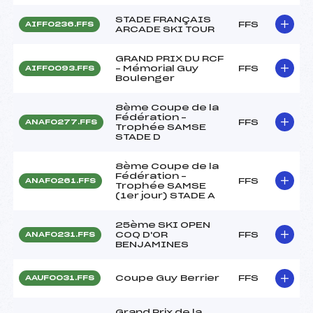
STADE FRANÇAIS
FFS
AIFF0236.FFS
ARCADE SKI TOUR
GRAND PRIX DU RCF
– Mémorial Guy
FFS
AIFF0093.FFS
Boulenger
8ème Coupe de la
Fédération –
FFS
ANAF0277.FFS
Trophée SAMSE
STADE D
8ème Coupe de la
Fédération –
FFS
ANAF0261.FFS
Trophée SAMSE
(1er jour) STADE A
25ème SKI OPEN
COQ D'OR
FFS
ANAF0231.FFS
BENJAMINES
Coupe Guy Berrier
FFS
AAUF0031.FFS
Grand Prix de la