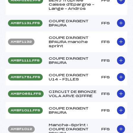
BEN'J Trophée
FFS
ANAF0161.FFS
Caisse d'Epargne –
Lange – Andros
COUPE D'ARGENT
FFS
AMBF1131.FFS
BPAURA
COUPE D'ARGENT
BPAURA manche
FFS
AMBF1132
sprint
COUPE D'ARGENT
FFS
AMBF1111.FFS
BPAURA
COUPE D'ARGENT
FFS
AMBF1751.FFS
U14 – FILLES
CIRCUIT DE BRONZE
FFS
AMBF0651.FFS
VOLA ARVE GIFFRE
COUPE D'ARGENT
FFS
AMBF1011.FFS
BPAURA
Manche-Sprint :
COUPE D'ARGENT
FFS
AMBF1012