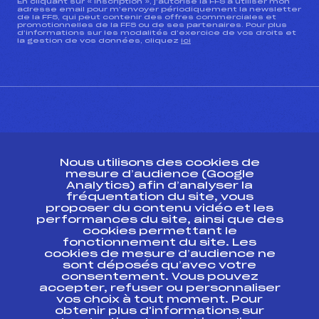
En cliquant sur « inscription », j’autorise la FFS à utiliser mon
adresse email pour m’envoyer périodiquement la newsletter
de la FFS, qui peut contenir des offres commerciales et
promotionnelles de la FFS ou de ses partenaires. Pour plus
d’informations sur les modalités d’exercice de vos droits et
la gestion de vos données, cliquez
ici
CONTACT
Nous utilisons des cookies de
ESPACE PRESSE
mesure d’audience (Google
Analytics) afin d’analyser la
fréquentation du site, vous
Ressources
proposer du contenu vidéo et les
performances du site, ainsi que des
Pass’Neige
cookies permettant le
Projet sportif fédéral
fonctionnement du site. Les
cookies de mesure d’audience ne
Projet de performance fédéral
sont déposés qu’avec votre
Antidopage
consentement. Vous pouvez
Pôle Développement, Formation, Suivi
accepter, refuser ou personnaliser
Scientifique
vos choix à tout moment. Pour
Listes ministérielles
obtenir plus d'informations sur