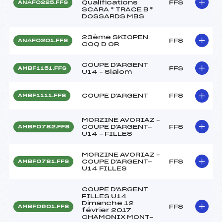
Qualifications
FFS
ANAF0225.FFS
SCARA * TRACE B *
DOSSARDS MBS
23ème SKIOPEN
FFS
ANAF0201.FFS
COQ D OR
COUPE D'ARGENT
FFS
AMBF1151.FFS
U14 – Slalom
COUPE D'ARGENT
FFS
AMBF1111.FFS
MORZINE AVORIAZ –
COUPE D'ARGENT-
FFS
AMBF0782.FFS
U14 – FILLES
MORZINE AVORIAZ –
COUPE D'ARGENT-
FFS
AMBF0781.FFS
U14 FILLES
COUPE D'ARGENT
FILLES U14
Dimanche 12
FFS
AMBF0601.FFS
février 2017
CHAMONIX MONT-