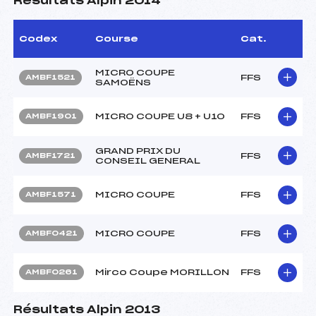
Résultats Alpin 2014
Codex
Course
Cat.
MICRO COUPE
FFS
AMBF1521
SAMOËNS
MICRO COUPE U8 + U10
FFS
AMBF1901
GRAND PRIX DU
FFS
AMBF1721
CONSEIL GENERAL
MICRO COUPE
FFS
AMBF1571
MICRO COUPE
FFS
AMBF0421
Mirco Coupe MORILLON
FFS
AMBF0261
Résultats Alpin 2013