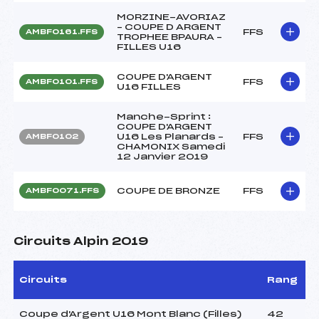
MORZINE-AVORIAZ
– COUPE D ARGENT
FFS
AMBF0161.FFS
TROPHEE BPAURA –
FILLES U16
COUPE D'ARGENT
FFS
AMBF0101.FFS
U16 FILLES
Manche-Sprint :
COUPE D'ARGENT
U16 Les Planards –
FFS
AMBF0102
CHAMONIX Samedi
12 Janvier 2019
COUPE DE BRONZE
FFS
AMBF0071.FFS
Circuits Alpin 2019
Circuits
Rang
Coupe d'Argent U16 Mont Blanc (Filles)
42