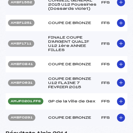
CONSEIL GENERAL
FFS
AMBF1552
2015 U12 Poussines
(Dossards violet)
COUPE DE BRONZE
FFS
AMBF1251
FINALE COUPE
D'ARGENT QUALIF
FFS
AMBF1711
U12 1ère ANNEE
FILLES
COUPE DE BRONZE
FFS
AMBF0841
COUPE DE BRONZE
U12 FLAINE 7
FFS
AMBF0631
FEVRIER 2015
GP de la Ville de Gex
FFS
AMJF0201.FFS
COUPE DE BRONZE
FFS
AMBF0291