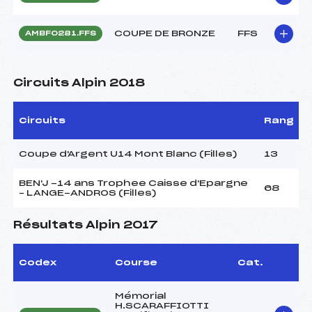
COUPE DE BRONZE
FFS
AMBF0281.FFS
Circuits Alpin 2018
Circuits
Rang
Coupe d'Argent U14 Mont Blanc (Filles)
13
BEN'J -14 ans Trophee Caisse d'Epargne
68
– LANGE-ANDROS (Filles)
Résultats Alpin 2017
Codex
Course
Cat.
Mémorial
H.SCARAFFIOTTI