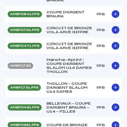
BPAURA
COUPE D'ARGENT
FFS
AMBF0841.FFS
BPAURA
CIRCUIT DE BRONZE
FFS
AMBF0721.FFS
VOLA ARVE GIFFRE
CIRCUIT DE BRONZE
FFS
AMBF0471.FFS
VOLA ARVE GIFFRE
Manche-Sprint :
COUPE D'ARGENT
FFS
AMBF1732
SLALOM U14 DAMES
THOLLON
THOLLON – COUPE
D'ARGENT SLALOM
FFS
AMBF1731.FFS
U14 DAMES
BELLEVAUX – COUPE
D'ARGENT BPAURA –
FFS
AMBF0431.FFS
U14 – FILLES
COUPE DE BRONZE
FFS
AMBF0351.FFS