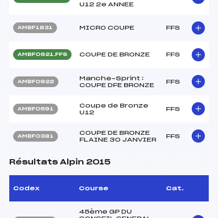
U12 2e ANNEE
MICRO COUPE
FFS
AMBF1831
COUPE DE BRONZE
FFS
AMBF0921.FFS
Manche-Sprint :
FFS
AMBF0922
COUPE DFE BRONZE
Coupe de Bronze
FFS
AMBF0591
U12
COUPE DE BRONZE
FFS
AMBF0381
FLAINE 30 JANVIER
Résultats Alpin 2015
Codex
Course
Cat.
45ème GP DU