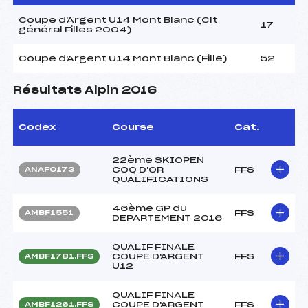
Coupe d'Argent U14 Mont Blanc (Clt
17
général Filles 2004)
Coupe d'Argent U14 Mont Blanc (Fille)
52
Résultats Alpin 2016
Codex
Course
Cat.
22ème SKIOPEN
COQ D'OR
FFS
ANAF0173
QUALIFICATIONS
46ème GP du
FFS
AMBF1551
DEPARTEMENT 2016
QUALIF FINALE
COUPE D'ARGENT
FFS
AMBF1781.FFS
U12
QUALIF FINALE
COUPE D'ARGENT
FFS
AMBF1261.FFS