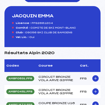
JACQUIN EMMA
foi(s) le ski
Licence :
FFS2661204
Comité :
COMITE DE SKI MONT-BLANC
Club :
09056 SKI CLUB DE SAMOENS
Val. Lic. :
Oui
Résultats Alpin 2020
Codex
Course
Cat.
CIRCUIT BRONZE
FFS
AMBF0531.FFS
VOLA ARVE GIFFRE
CIRCUIT BRONZE
FFS
AMBF0451.FFS
VOLA ARVE GIFFRE
COUPE BRONZE U16
FFS
AMBF1672.FFS