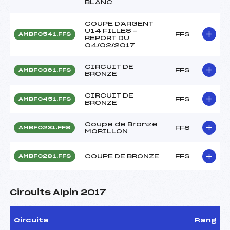
BLANC
COUPE D'ARGENT
U14 FILLES –
FFS
AMBF0541.FFS
REPORT DU
04/02/2017
CIRCUIT DE
FFS
AMBF0361.FFS
BRONZE
CIRCUIT DE
FFS
AMBF0451.FFS
BRONZE
Coupe de Bronze
FFS
AMBF0231.FFS
MORILLON
COUPE DE BRONZE
FFS
AMBF0281.FFS
Circuits Alpin 2017
Circuits
Rang