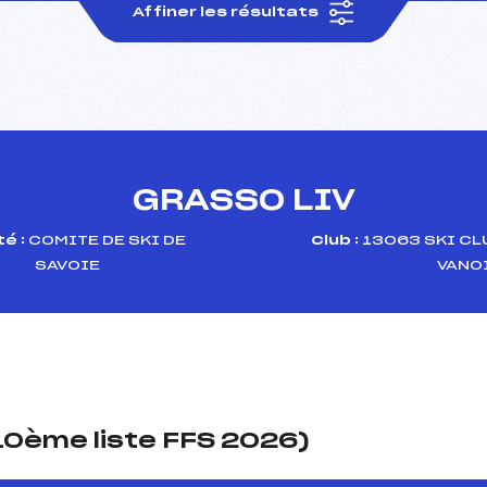
Affiner les résultats
GRASSO LIV
é :
COMITE DE SKI DE
Club :
13063 SKI CL
SAVOIE
VANO
(10ème liste FFS 2026)