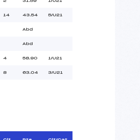
2
31.59
1/U21
14
43.54
5/U21
Abd
Abd
4
58.90
1/U21
8
63.04
3/U21
Clt.
Pts
Clt/Cat