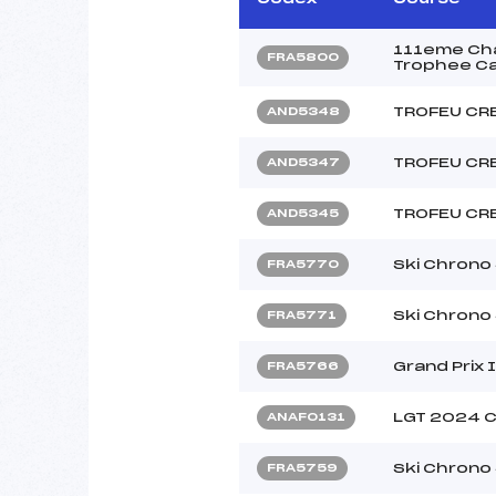
111eme Cha
FRA5800
Trophee Ca
TROFEU CR
AND5348
TROFEU CR
AND5347
TROFEU CR
AND5345
Ski Chrono
FRA5770
Ski Chrono
FRA5771
Grand Prix 
FRA5766
LGT 2024 
ANAF0131
Ski Chrono
FRA5759