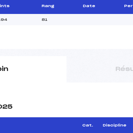
ints
Rang
Date
Per
.94
81
pin
Résu
2025
Cat.
Discipline