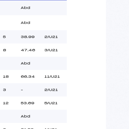
Abd
Abd
5
38.99
2/U21
8
47.46
3/U21
Abd
18
66.34
11/U21
3
–
2/U21
12
53.69
5/U21
Abd