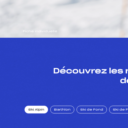
Fiche individuelle
Découvrez les 
d
Ski Alpin
Biathlon
Ski de Fond
Ski de 