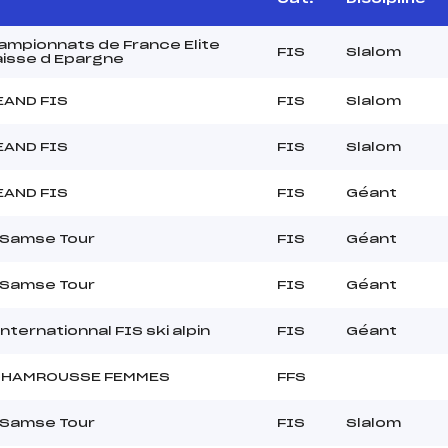
mpionnats de France Elite
FIS
Slalom
isse d Epargne
EAND FIS
FIS
Slalom
EAND FIS
FIS
Slalom
EAND FIS
FIS
Géant
 Samse Tour
FIS
Géant
 Samse Tour
FIS
Géant
Internationnal FIS ski alpin
FIS
Géant
CHAMROUSSE FEMMES
FFS
 Samse Tour
FIS
Slalom