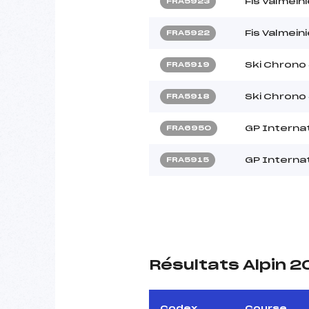
Fis Valmeini
FRA5923
Fis Valmeini
FRA5922
Ski Chrono
FRA5919
Ski Chrono
FRA5918
GP Internat
FRA6950
GP Internat
FRA5915
Résultats Alpin 
Codex
Course