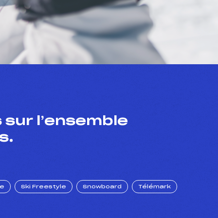
 sur l’ensemble
s.
ue
Ski Freestyle
Snowboard
Télémark