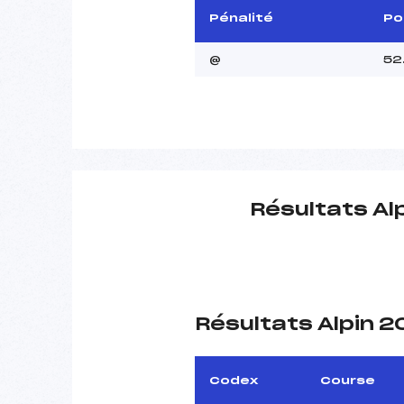
Pénalité
Po
@
52
Résultats Al
Résultats Alpin 
Codex
Course