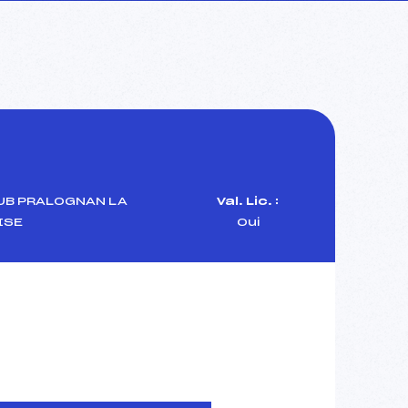
UB PRALOGNAN LA
Val. Lic. :
ISE
Oui