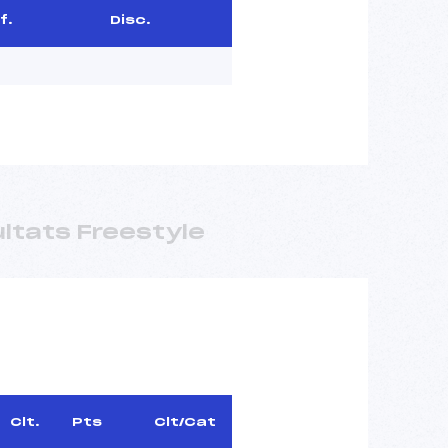
f.
Disc.
ltats Freestyle
Clt.
Pts
Clt/Cat