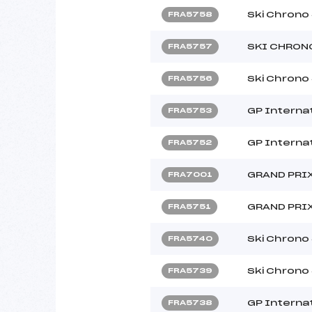
Ski Chrono
FRA5758
SKI CHRON
FRA5757
Ski Chrono
FRA5756
GP Interna
FRA5753
GP Interna
FRA5752
GRAND PRI
FRA7001
GRAND PRI
FRA5751
Ski Chrono
FRA5740
Ski Chrono
FRA5739
GP Internat
FRA5738