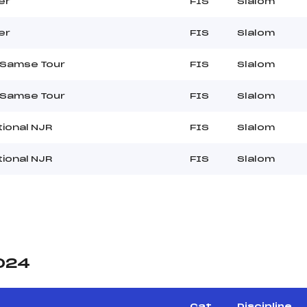
er
FIS
Slalom
er
FIS
Slalom
 Samse Tour
FIS
Slalom
 Samse Tour
FIS
Slalom
ional NJR
FIS
Slalom
ional NJR
FIS
Slalom
2024
Cat.
Discipline