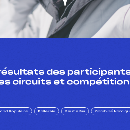
résultats des participants
es circuits et compétition
Fond Populaire
Rollerski
Saut à Ski
Combiné Nordiq