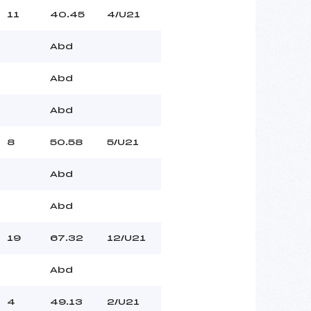
11
40.45
4/U21
Abd
Abd
Abd
8
50.58
5/U21
Abd
Abd
19
67.32
12/U21
Abd
4
49.13
2/U21