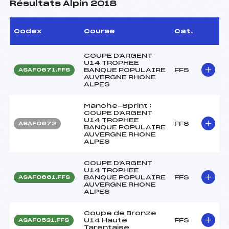
Résultats Alpin 2018
Codex
Course
Cat.
COUPE D'ARGENT
U14 TROPHEE
BANQUE POPULAIRE
FFS
ASAF0671.FFS
AUVERGNE RHONE
ALPES
Manche-Sprint :
COUPE D'ARGENT
U14 TROPHEE
FFS
ASAF0672
BANQUE POPULAIRE
AUVERGNE RHONE
ALPES
COUPE D'ARGENT
U14 TROPHEE
BANQUE POPULAIRE
FFS
ASAF0661.FFS
AUVERGNE RHONE
ALPES
Coupe de Bronze
U14 Haute
FFS
ASAF0531.FFS
Tarentaise