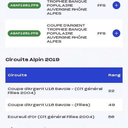
TROPHEE BANQUE
POPULAIRE
FFS
ASAF1261.FFS
AUVERGNE RHÔNE
ALPES
COUPE D'ARGENT
TROPHEE BANQUE
POPULAIRE
FFS
ASAF1251.FFS
AUVERGNE RHÔNE
ALPES
Circuits Alpin 2019
Circuits
Rang
Coupe d'Argent U16 Savoie – (Clt général
22
Filles 2004)
Coupe d'Argent U16 Savoie – (Filles)
49
Ecureuil d'Or (Clt général Filles 2004)
56