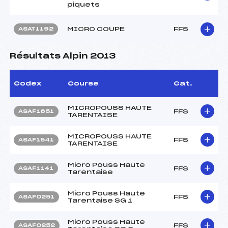
piquets
MICRO COUPE
FFS
ASAT1192
Résultats Alpin 2013
Codex
Course
Cat.
MICROPOUSS HAUTE
FFS
ASAF1651
TARENTAISE
MICROPOUSS HAUTE
FFS
ASAF1541
TARENTAISE
Micro Pouss Haute
FFS
ASAF1141
Tarentaise
Micro Pouss Haute
FFS
ASAF0251
Tarentaise SG 1
Micro Pouss Haute
FFS
ASAF0252