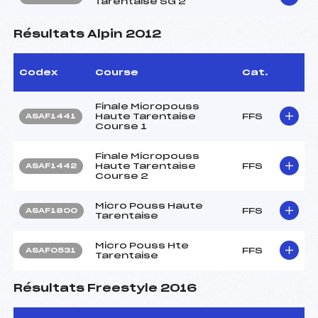
Tarentaise SG 2
Résultats Alpin 2012
Codex
Course
Cat.
Finale Micropouss
Haute Tarentaise
FFS
ASAF1441
Course 1
Finale Micropouss
Haute Tarentaise
FFS
ASAF1442
Course 2
Micro Pouss Haute
FFS
ASAF1800
Tarentaise
Micro Pouss Hte
FFS
ASAF0531
Tarentaise
Résultats Freestyle 2016