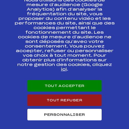
Nous utilisons des cookies de
ESPACE PRESSE
mesure d’audience (Google
Analytics) afin d’analyser la
fréquentation du site, vous
Ressources
proposer du contenu vidéo et les
performances du site, ainsi que des
Pass’Neige
cookies permettant le
Projet sportif fédéral
fonctionnement du site. Les
cookies de mesure d’audience ne
Projet de performance fédéral
sont déposés qu’avec votre
Antidopage
consentement. Vous pouvez
Pôle Développement, Formation, Suivi
accepter, refuser ou personnaliser
Scientifique
vos choix à tout moment. Pour
Listes ministérielles
obtenir plus d'informations sur
notre gestion des cookies, cliquez
Pôle vie de l’athlète
ici
.
Enseignement professionnel
Informatique et chronométrage
Circuits
TOUT ACCEPTER
Carrières
Développement des habiletés mentales
TOUT REFUSER
PERSONNALISER
© 2026 Fédération Française de Ski
Mentions légales
Politique de
confidentialité
Cookies