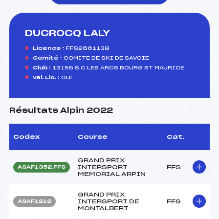
DUCROCQ LALY
foi(s) le ski
Licence :
FFS2661138
Comité :
COMITE DE SKI DE SAVOIE
Club :
13155 S.C LES ARCS BOURG ST MAURICE
Val. Lic. :
Oui
Résultats Alpin 2022
Codex
Course
Cat.
GRAND PRIX
INTERSPORT
FFS
ASAF1352.FFS
MEMORIAL ARPIN
GRAND PRIX
INTERSPORT DE
FFS
ASAF1212
MONTALBERT