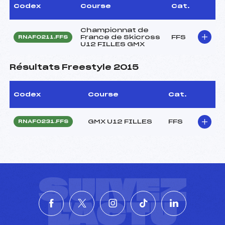
Codex
Course
Cat.
Championnat de
France de Skicross
FFS
RNAF0211.FFS
U12 FILLES GMX
Résultats Freestyle 2015
Codex
Course
Cat.
GMX U12 FILLES
FFS
RNAF0231.FFS
SUIVEZ
L'ACTU