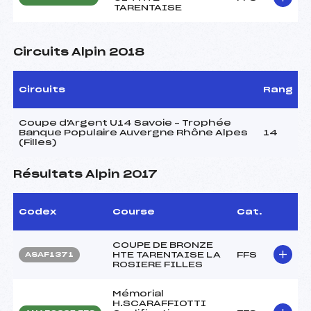
TARENTAISE
Circuits Alpin 2018
Circuits
Rang
Coupe d'Argent U14 Savoie – Trophée
Banque Populaire Auvergne Rhône Alpes
14
(Filles)
Résultats Alpin 2017
Codex
Course
Cat.
COUPE DE BRONZE
HTE TARENTAISE LA
FFS
ASAF1371
ROSIERE FILLES
Mémorial
H.SCARAFFIOTTI