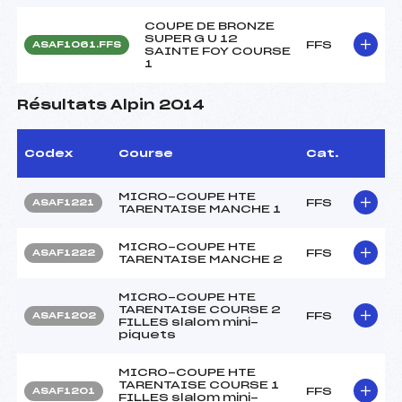
COUPE DE BRONZE
SUPER G U 12
FFS
ASAF1061.FFS
SAINTE FOY COURSE
1
Résultats Alpin 2014
Codex
Course
Cat.
MICRO-COUPE HTE
FFS
ASAF1221
TARENTAISE MANCHE 1
MICRO-COUPE HTE
FFS
ASAF1222
TARENTAISE MANCHE 2
MICRO-COUPE HTE
TARENTAISE COURSE 2
FFS
ASAF1202
FILLES slalom mini-
piquets
MICRO-COUPE HTE
TARENTAISE COURSE 1
FFS
ASAF1201
FILLES slalom mini-