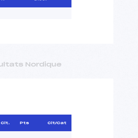
ultats Nordique
Clt.
Pts
Clt/Cat