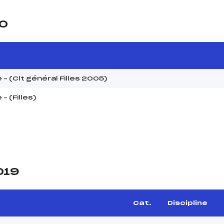
20
– (Clt général Filles 2005)
– (Filles)
019
Cat.
Discipline