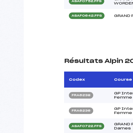
ASAF0752.FFS
WORDE
GRAND 
ASAF0642.FFS
Résultats Alpin 
Codex
Course
GP Inte
FRA6238
Femme 
GP Inte
FRA6236
Femme 
GRAND P
ASAF0722.FFS
Dames