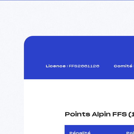
Licence :
FFS2661126
Comité 
Points Alpin FFS 
Pénalité
Po