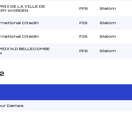
RIX DE LA VILLE DE
FFS
Slalom
RY WORDEN
rnational Citadin
FIS
Slalom
rnational Citadin
FIS
Slalom
PRIX N.D BELLECOMBE
FFS
Slalom
N
22
Tour Dames