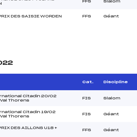
FFS
Slalom
N
PRIX DES SAISIE WORDEN
FFS
Géant
2022
Cat.
Discipline
rnational Citadin 20/02
FIS
Slalom
Val Thorens
rnational Citadin 19/02
FIS
Géant
Val Thorens
RIX DES AILLONS U18 +
FFS
Géant