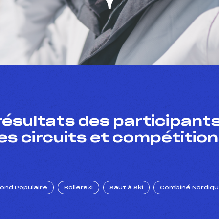
résultats des participants
es circuits et compétition
Fond Populaire
Rollerski
Saut à Ski
Combiné Nordiq