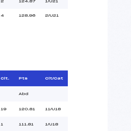
2
124.87
1/U21
4
128.96
2/U21
Clt.
Pts
Clt/Cat
Abd
19
120.81
11/U18
1
111.81
1/U18