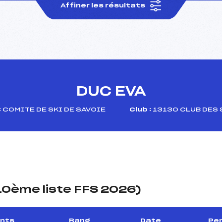
Affiner les résultats
DUC EVA
:
COMITE DE SKI DE SAVOIE
Club :
13130 CLUB DES 
(10ème liste FFS 2026)
ints
Rang
Date
Per