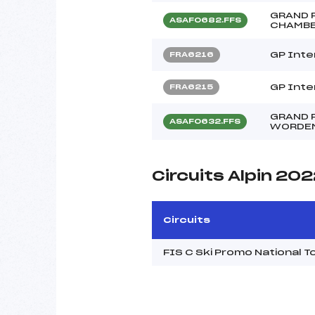
GRAND P
ASAF0682.FFS
CHAMBE
GP Inte
FRA6216
GP Inte
FRA6215
GRAND 
ASAF0632.FFS
WORDE
Circuits Alpin 20
Circuits
FIS C Ski Promo National 