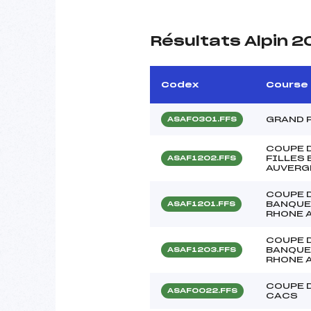
Résultats Alpin 
Codex
Course
GRAND P
ASAF0301.FFS
COUPE 
FILLES
ASAF1202.FFS
AUVERG
COUPE 
BANQUE
ASAF1201.FFS
RHONE 
COUPE 
BANQUE
ASAF1203.FFS
RHONE 
COUPE D
ASAF0022.FFS
CACS