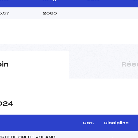
5.57
2080
pin
Rés
2024
Cat.
Discipline
PRIX DE CREST VOLAND