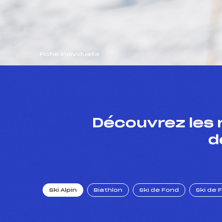
Fiche individuelle
Découvrez les 
d
Ski Alpin
Biathlon
Ski de Fond
Ski de 