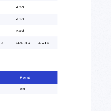
Abd
Abd
Abd
2
102.49
1/U18
Rang
56