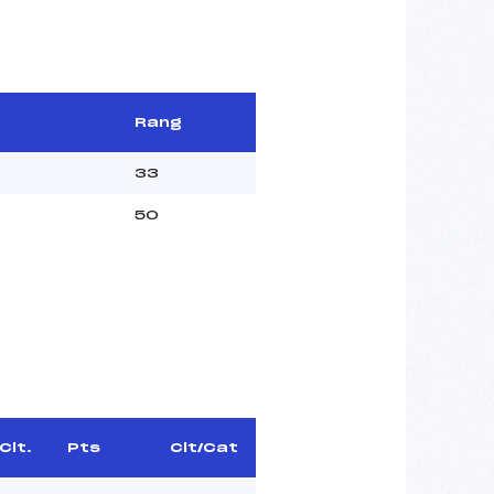
Rang
33
50
Clt.
Pts
Clt/Cat