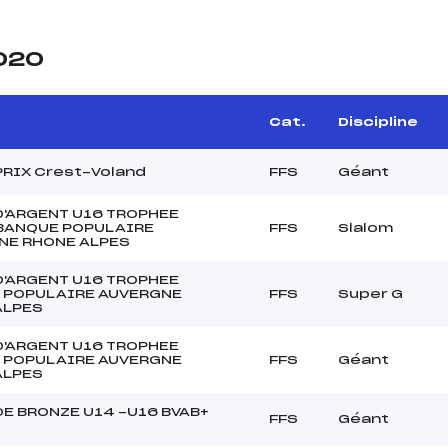
2020
Cat.
Discipline
RIX Crest-Voland
FFS
Géant
D'ARGENT U16 TROPHEE
 BANQUE POPULAIRE
FFS
Slalom
NE RHONE ALPES
D'ARGENT U16 TROPHEE
 POPULAIRE AUVERGNE
FFS
Super G
ALPES
D'ARGENT U16 TROPHEE
 POPULAIRE AUVERGNE
FFS
Géant
ALPES
E BRONZE U14 -U16 BVAB+
FFS
Géant