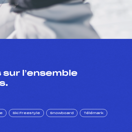
 sur l’ensemble
s.
ue
Ski Freestyle
Snowboard
Télémark