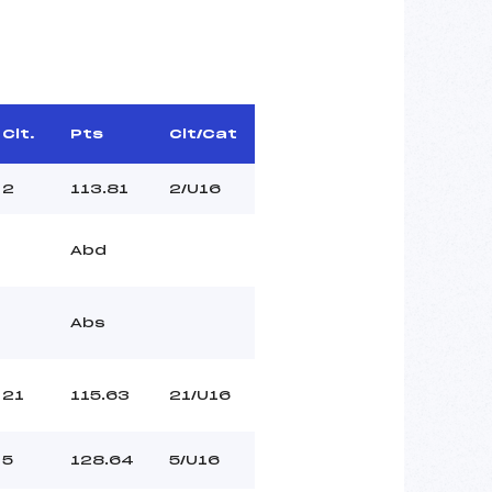
Clt.
Pts
Clt/Cat
2
113.81
2/U16
Abd
Abs
21
115.63
21/U16
5
128.64
5/U16