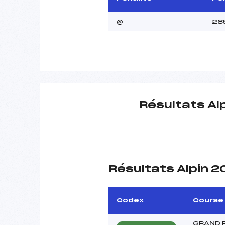
@
28
Résultats Al
Résultats Alpin 
Codex
Course
GRAND 