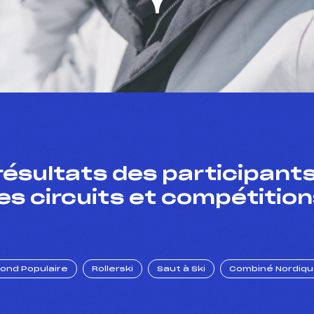
résultats des participants
es circuits et compétition
Fond Populaire
Rollerski
Saut à Ski
Combiné Nordiq