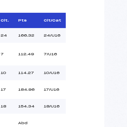
Clt.
Pts
Clt/Cat
24
166.32
24/U16
7
112.49
7/U16
10
114.27
10/U16
17
184.96
17/U16
18
154.34
18/U16
Abd