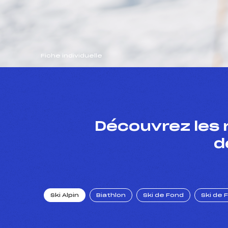
Fiche individuelle
Découvrez les 
d
Ski Alpin
Biathlon
Ski de Fond
Ski de 