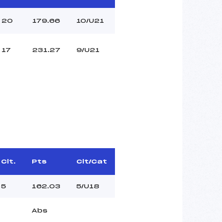
20
179.66
10/U21
17
231.27
9/U21
Clt.
Pts
Clt/Cat
5
162.03
5/U18
Abs