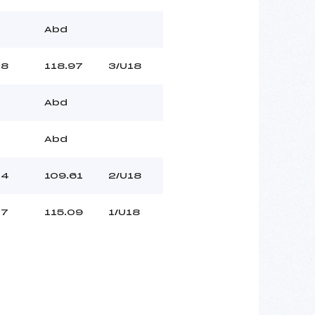
Abd
8
118.97
3/U18
Abd
Abd
4
109.61
2/U18
7
115.09
1/U18