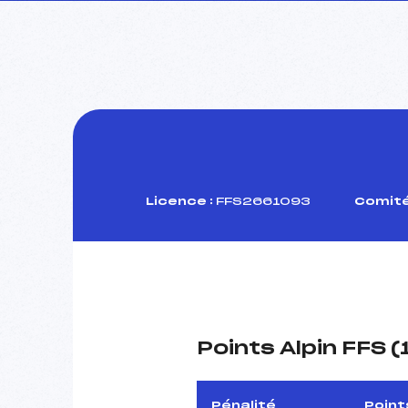
Licence :
FFS2661093
Comité
Points Alpin FFS 
Pénalité
Point