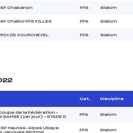
 ESF Chabanon
FFS
Slalom
ESF Chaillol FFS FILLES
FFS
Slalom
PRIX DE COURCHEVEL
FFS
Slalom
2022
Cat.
Discipline
oupe de la Fédération –
FFS
Slalom
 SAMSE (1er jour) – STADE D
 ESF Hautes-Alpes Ubaye
FFS
Slalom
e Jacques Simond