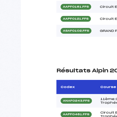
Circuit
AAPF0161.FFS
Circuit 
AAPF0121.FFS
GRAND 
ASAF0102.FFS
Résultats Alpin 
Codex
Course
11ème C
ANAF0243.FFS
Trophée
Circuit
AAPF0461.FFS
Trophé