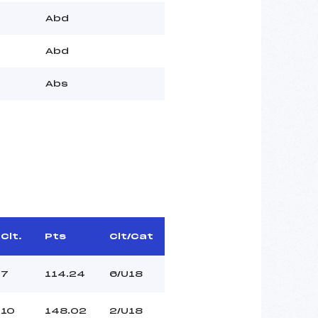
Abd
Abd
Abs
Clt.
Pts
Clt/Cat
7
114.24
6/U18
10
148.02
2/U18