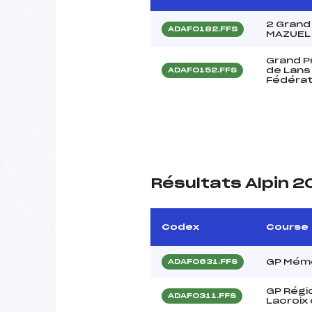
2 Grand
ADAF0182.FFS
MAZUEL 
Grand P
de Lans 
ADAF0152.FFS
Fédérat
Résultats Alpin 
Codex
Course
GP Mémo
ADAF0631.FFS
GP Régi
ADAF0311.FFS
Lacroix