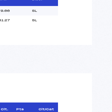
79.66
SL
31.27
SL
Clt.
Pts
Clt/Cat