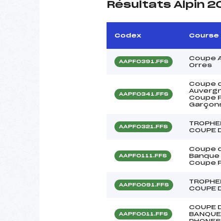
Résultats Alpin 
Codex
Course
Coupe 
AAPF0391.FFS
Orres
Coupe d
Auvergn
AAPF0341.FFS
Coupe F
Garçon
TROPHE
AAPF0321.FFS
COUPE 
Coupe d
Banque 
AAPF0111.FFS
Coupe 
TROPHE
AAPF0091.FFS
COUPE D
COUPE 
BANQUE
AAPF0011.FFS
RHONES