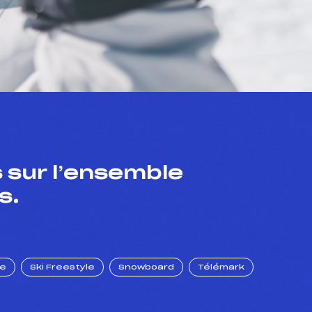
 sur l’ensemble
s.
ue
Ski Freestyle
Snowboard
Télémark