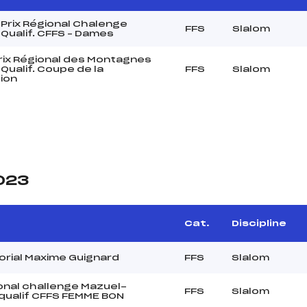
 Prix Régional Chalenge
FFS
Slalom
Qualif. CFFS – Dames
rix Régional des Montagnes
Qualif. Coupe de la
FFS
Slalom
ion
2023
Cat.
Discipline
rial Maxime Guignard
FFS
Slalom
onal challenge Mazuel-
FFS
Slalom
 qualif CFFS FEMME BON