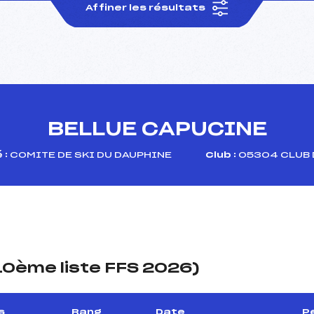
Affiner les résultats
BELLUE CAPUCINE
 :
COMITE DE SKI DU DAUPHINE
Club :
05304 CLUB 
(10ème liste FFS 2026)
s
Rang
Date
P