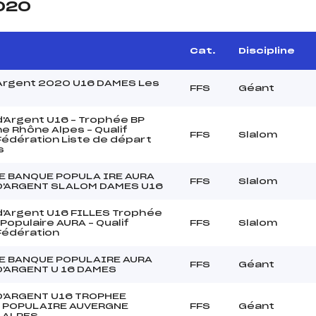
2020
Cat.
Discipline
Argent 2020 U16 DAMES Les
FFS
Géant
'Argent U16 – Trophée BP
e Rhône Alpes – Qualif
FFS
Slalom
édération Liste de départ
s
E BANQUE POPULA IRE AURA
FFS
Slalom
D'ARGENT SLALOM DAMES U16
'Argent U16 FILLES Trophée
Populaire AURA – Qualif
FFS
Slalom
Fédération
E BANQUE POPULAIRE AURA
FFS
Géant
'ARGENT U 16 DAMES
D'ARGENT U16 TROPHEE
 POPULAIRE AUVERGNE
FFS
Géant
 ALPES