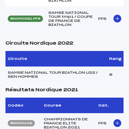
BIATHLON
SAMSE NATIONAL
TOUR tmp1 / COUPE
FFS
BNAM0021.FFS
DE FRANCE DE
BIATHLON
Circuits Nordique 2022
Circuits
Rang
SAMSE NATIONAL TOUR BIATHLON U22 /
8
SEN HOMMES
Résultats Nordique 2021
Codex
Course
Cat.
CHAMPIONNATS DE
FRANCE ELITE
FFS
BNAM0102
BIATHLON 2021