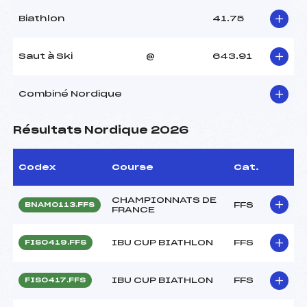
Biathlon
41.75
Saut à Ski
@
643.91
Combiné Nordique
Résultats Nordique 2026
Codex
Course
Cat.
CHAMPIONNATS DE
FFS
BNAM0113.FFS
FRANCE
IBU CUP BIATHLON
FFS
FIS0419.FFS
IBU CUP BIATHLON
FFS
FIS0417.FFS