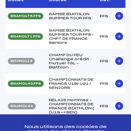
SAMSE BIATHLON
FFS
BNAM0175.FFS
SUMMER TOUR FFS
SAMSE BIATHLON
SUMMER TOUR FFS-
FFS
BNAM0171.FFS
CHPT DE FRANCE
Seniors
CHAMP DU FEU
Challenge crédit
FFS
BMVM0113
mutuel TGL –
Biathlon
CHAMPIONNATS DE
FRANCE U19/ U21 /
FFS
BNAM0143.FFS
SENIORS
RELAIS Hommes –
CHAMPIONNATS DE
FFS
BNAM0144
FRANCE BIATHLON (
(U19 ->SEN)
RELAIS DIVISION 1
Nous utilisons des cookies de
-Hommes-
FFS
FNAM0172