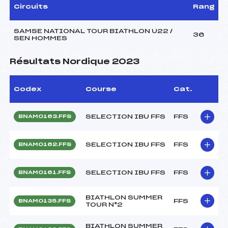
Circuits
Rang
SAMSE NATIONAL TOUR BIATHLON U22 /
36
SEN HOMMES
Résultats Nordique 2023
Codex
Course
Cat.
SELECTION IBU FFS
FFS
BNAM0163.FFS
SELECTION IBU FFS
FFS
BNAM0162.FFS
SELECTION IBU FFS
FFS
BNAM0161.FFS
BIATHLON SUMMER
FFS
BNAM0135.FFS
TOUR N°2
BIATHLON SUMMER