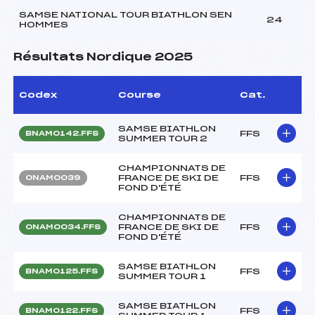
SAMSE NATIONAL TOUR BIATHLON SEN
24
HOMMES
Résultats Nordique 2025
Codex
Course
Cat.
SAMSE BIATHLON
FFS
BNAM0142.FFS
SUMMER TOUR 2
CHAMPIONNATS DE
FRANCE DE SKI DE
FFS
ONAM0039
FOND D'ÉTÉ
CHAMPIONNATS DE
FRANCE DE SKI DE
FFS
ONAM0034.FFS
FOND D'ÉTÉ
SAMSE BIATHLON
FFS
BNAM0125.FFS
SUMMER TOUR 1
SAMSE BIATHLON
FFS
BNAM0122.FFS