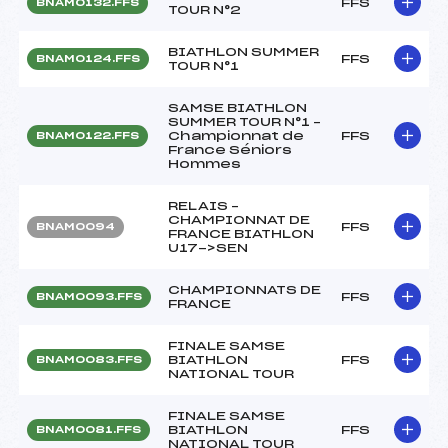
FFS
BNAM0132.FFS
TOUR N°2
BIATHLON SUMMER
FFS
BNAM0124.FFS
TOUR N°1
SAMSE BIATHLON
SUMMER TOUR N°1 –
Championnat de
FFS
BNAM0122.FFS
France Séniors
Hommes
RELAIS –
CHAMPIONNAT DE
FFS
BNAM0094
FRANCE BIATHLON
U17->SEN
CHAMPIONNATS DE
FFS
BNAM0093.FFS
FRANCE
FINALE SAMSE
BIATHLON
FFS
BNAM0083.FFS
NATIONAL TOUR
FINALE SAMSE
BIATHLON
FFS
BNAM0081.FFS
NATIONAL TOUR