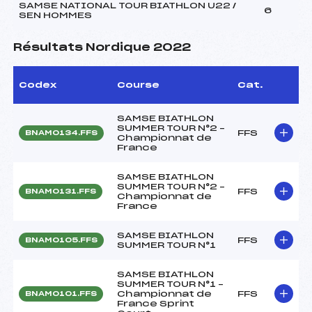
SAMSE NATIONAL TOUR BIATHLON U22 /
6
SEN HOMMES
Résultats Nordique 2022
Codex
Course
Cat.
SAMSE BIATHLON
SUMMER TOUR N°2 –
FFS
BNAM0134.FFS
Championnat de
France
SAMSE BIATHLON
SUMMER TOUR N°2 –
FFS
BNAM0131.FFS
Championnat de
France
SAMSE BIATHLON
FFS
BNAM0105.FFS
SUMMER TOUR N°1
SAMSE BIATHLON
SUMMER TOUR N°1 –
Championnat de
FFS
BNAM0101.FFS
France Sprint