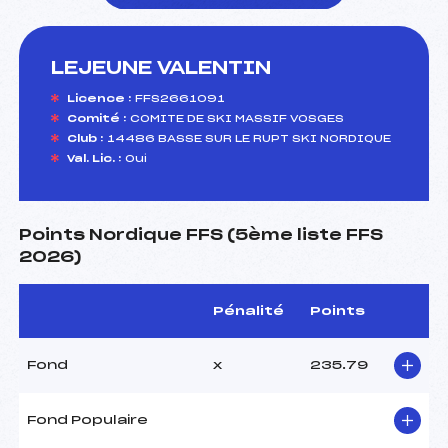
LEJEUNE VALENTIN
foi(s) le ski
Licence :
FFS2661091
Comité :
COMITE DE SKI MASSIF VOSGES
Club :
14486 BASSE SUR LE RUPT SKI NORDIQUE
Val. Lic. :
Oui
Points Nordique FFS (5ème liste FFS
2026)
Pénalité
Points
Fond
x
235.79
Fond Populaire