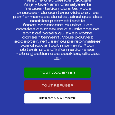
mesure d’audience (Google
CHAMPIONNATS DE
Analytics) afin d’analyser la
FRANCE DES CLUBS
fréquentation du site, vous
proposer du contenu vidéo et les
Finale Crédit
performances du site, ainsi que des
Mutuel Grand Prix
cookies permettant le
des Commerçants
FFS
fonctionnement du site. Les
FMVM0282
Big Mat Atomic
cookies de mesure d’audience ne
n°14 Crédit Mutuel
sont déposés qu’avec votre
n°14
consentement. Vous pouvez
accepter, refuser ou personnaliser
SAMSE NATIONAL
vos choix à tout moment. Pour
FFS
BNAM0111.FFS
TOUR U17
obtenir plus d'informations sur
notre gestion des cookies, cliquez
ici
.
RELAIS MIXTE –
CHAMPIONNATS DE
FFS
BNAT0112
FRANCE BIATHLON
U17
TOUT ACCEPTER
Journée du
Souvenir Big Mat
FFS
FMVM0244
TOUT REFUSER
Atomic n°13
PERSONNALISER
SAMSE NATIONAL
TOUR U17 –
FFS
BNAM0082.FFS
CHAMPIONNAT DE
FRANCE