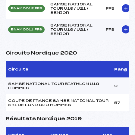
SAMSE NATIONAL
TOUR U19 / U21 /
FFS
BNAM0012.FFS
SENIOR
SAMSE NATIONAL
TOUR U19 / U21 /
FFS
BNAM0011.FFS
SENIOR
Circuits Nordique 2020
Circuits
Rang
SAMSE NATIONAL TOUR BIATHLON U19
9
HOMMES
COUPE DE FRANCE SAMSE NATIONAL TOUR
57
SKI DE FOND U20 HOMMES
Résultats Nordique 2019
Codex
Course
Cat.