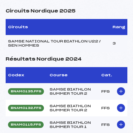
Circuits Nordique 2025
Circuits
Rang
SAMSE NATIONAL TOUR BIATHLON U22 /
3
SEN HOMMES
Résultats Nordique 2024
Codex
Course
Cat.
SAMSE BIATHLON
FFS
BNAM0135.FFS
SUMMER TOUR 2
SAMSE BIATHLON
FFS
BNAM0132.FFS
SUMMER TOUR 2
SAMSE BIATHLON
FFS
BNAM0115.FFS
SUMMER TOUR 1