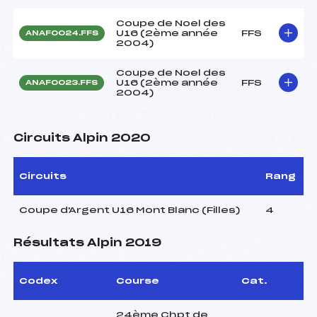
Coupe de Noel des
U16 (2ème année
FFS
ANAF0024.FFS
2004)
Coupe de Noel des
U16 (2ème année
FFS
ANAF0023.FFS
2004)
Circuits Alpin 2020
Circuits
Rang
Coupe d'Argent U16 Mont Blanc (Filles)
4
Résultats Alpin 2019
Codex
Course
Cat.
24ème Chpt de