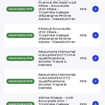
France Ski Alpin U16
Filles – Ecureuils
d'Or Filles –
FFS
ANAF0281.FFS
Trophée Caisse
d'Epargne Rhône
Alpes – Kassbohrer
FINALE Ecureuils
d'Or Filles –
Trophée Caisse
FFS
ANAF0291.FFS
d'Epargne Rhône
Alpes – Kassbohrer
Résultats Mémorial
H.SCARAFIOTTI Pré
qualifications
FFS
ANAF0241.FFS
SCARA Tracé A
Dames
Résultats Mémorial
H.SCARAFFIOTTI
Qualifications
FFS
ANAF0243.FFS
SCARA Tracé B
Dames
2ème étape – U16
Ecureuils d'Or –
Trophée Caisse
FFS
ANAF0164.FFS