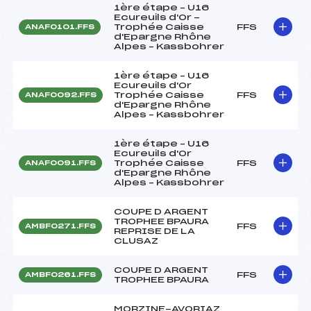
1ère étape – U16
Ecureuils d'Or -
Trophée Caisse
FFS
ANAF0101.FFS
d'Epargne Rhône
Alpes – Kassbohrer
1ère étape – U16
Ecureuils d'Or
Trophée Caisse
FFS
ANAF0092.FFS
d'Epargne Rhône
Alpes – Kassbohrer
1ère étape – U16
Ecureuils d'Or
Trophée Caisse
FFS
ANAF0091.FFS
d'Epargne Rhône
Alpes – Kassbohrer
COUPE D ARGENT
TROPHEE BPAURA
FFS
AMBF0271.FFS
REPRISE DE LA
CLUSAZ
COUPE D ARGENT
FFS
AMBF0261.FFS
TROPHEE BPAURA
MORZINE-AVORIAZ