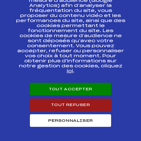
ANNECY
mesure d’audience (Google
Analytics) afin d’analyser la
fréquentation du site, vous
MICRO COUPE 2
proposer du contenu vidéo et les
MANCHE ASPTT
FFS
AMBF1022
performances du site, ainsi que des
ANNECY
cookies permettant le
fonctionnement du site. Les
MICRO COUPE EN 1
cookies de mesure d’audience ne
MANCHE DEUXIEME
FFS
AMBF0752.FFS
sont déposés qu’avec votre
COURSE
consentement. Vous pouvez
accepter, refuser ou personnaliser
vos choix à tout moment. Pour
MICRO COUPE EN 1
FFS
AMBF0751.FFS
obtenir plus d'informations sur
MANCHE
notre gestion des cookies, cliquez
ici
.
Résultats Alpin 2012
TOUT ACCEPTER
Codex
Course
Cat.
TOUT REFUSER
MICRO COUPE
SALOMON PREMIERE
FFS
AMBF1471
COURSE
PERSONNALISER
MICRO COUPE
SALOMON DEUXIEME
FFS
AMBF1472
COURSE