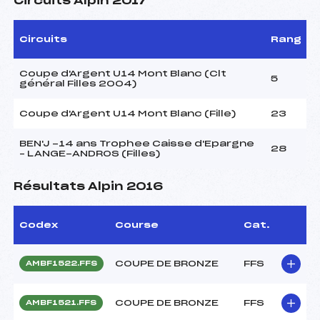
Circuits Alpin 2017
Circuits
Rang
Coupe d'Argent U14 Mont Blanc (Clt
5
général Filles 2004)
Coupe d'Argent U14 Mont Blanc (Fille)
23
BEN'J -14 ans Trophee Caisse d'Epargne
28
– LANGE-ANDROS (Filles)
Résultats Alpin 2016
Codex
Course
Cat.
COUPE DE BRONZE
FFS
AMBF1522.FFS
COUPE DE BRONZE
FFS
AMBF1521.FFS