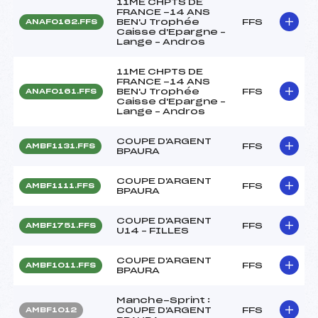
11ME CHPTS DE
FRANCE -14 ANS
BEN'J Trophée
FFS
ANAF0162.FFS
Caisse d'Epargne –
Lange – Andros
11ME CHPTS DE
FRANCE -14 ANS
BEN'J Trophée
FFS
ANAF0161.FFS
Caisse d'Epargne –
Lange – Andros
COUPE D'ARGENT
FFS
AMBF1131.FFS
BPAURA
COUPE D'ARGENT
FFS
AMBF1111.FFS
BPAURA
COUPE D'ARGENT
FFS
AMBF1751.FFS
U14 – FILLES
COUPE D'ARGENT
FFS
AMBF1011.FFS
BPAURA
Manche-Sprint :
COUPE D'ARGENT
FFS
AMBF1012