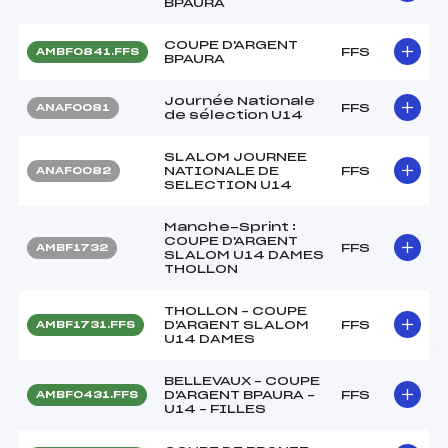
BPAURA
COUPE D'ARGENT
FFS
AMBF0841.FFS
BPAURA
Journée Nationale
FFS
ANAF0081
de sélection U14
SLALOM JOURNEE
NATIONALE DE
FFS
ANAF0082
SELECTION U14
Manche-Sprint :
COUPE D'ARGENT
FFS
AMBF1732
SLALOM U14 DAMES
THOLLON
THOLLON – COUPE
D'ARGENT SLALOM
FFS
AMBF1731.FFS
U14 DAMES
BELLEVAUX – COUPE
D'ARGENT BPAURA –
FFS
AMBF0431.FFS
U14 – FILLES