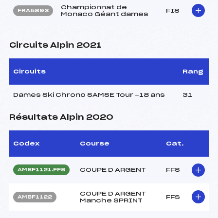
Championnat de
FIS
FRA5893
Monaco Géant dames
Circuits Alpin 2021
Circuits
Rang
Dames Ski Chrono SAMSE Tour -18 ans
31
Résultats Alpin 2020
Codex
Course
Cat.
COUPE D ARGENT
FFS
AMBF1121.FFS
COUPE D ARGENT
FFS
AMBF1122
Manche SPRINT