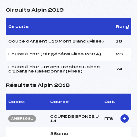
Circuits Alpin 2019
Circuits
Rang
Coupe d'Argent U16 Mont Blanc (Filles)
18
Ecureuil d'Or (Clt général Filles 2004)
20
Ecureuil d'Or -16 ans Trophée Caisse
74
d'Epargne Kassbohrer (Filles)
Résultats Alpin 2018
Codex
Course
Cat.
COUPE DE BRONZE U
FFS
AMBF1681
14
38ème