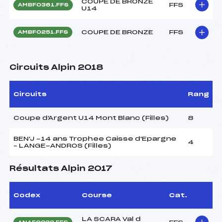
COUPE DE BRONZE
FFS
AMBF0361.FFS
U14
COUPE DE BRONZE
FFS
AMBF0251.FFS
Circuits Alpin 2018
Circuits
Rang
Coupe d'Argent U14 Mont Blanc (Filles)
8
BEN'J -14 ans Trophee Caisse d'Epargne
4
– LANGE-ANDROS (Filles)
Résultats Alpin 2017
Codex
Course
Cat.
LA SCARA Val d