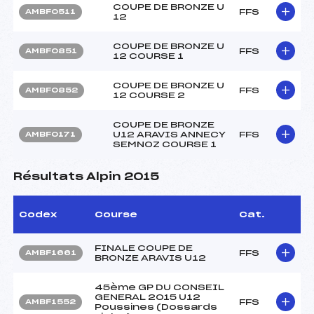
COUPE DE BRONZE U
FFS
AMBF0511
12
COUPE DE BRONZE U
FFS
AMBF0851
12 COURSE 1
COUPE DE BRONZE U
FFS
AMBF0852
12 COURSE 2
COUPE DE BRONZE
U12 ARAVIS ANNECY
FFS
AMBF0171
SEMNOZ COURSE 1
Résultats Alpin 2015
Codex
Course
Cat.
FINALE COUPE DE
FFS
AMBF1661
BRONZE ARAVIS U12
45ème GP DU CONSEIL
GENERAL 2015 U12
FFS
AMBF1552
Poussines (Dossards