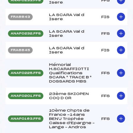
FFS
ANAF0233.FFS
Isere
LA SCARA Val d
FIS
FRA6643
Isere
LA SCARA Val d
FFS
ANAF0232.FFS
Isere
LA SCARA Val d
FIS
FRA6645
Isere
Mémorial
H.SCARAFFIOTTI
Qualifications
FFS
ANAF0225.FFS
SCARA * TRACE B *
DOSSARDS MBS
23ème SKIOPEN
FFS
ANAF0201.FFS
COQ D OR
10ème Chpts de
France -14ans
BEN'J Trophée
FFS
ANAF0163.FFS
Caisse d'Epargne –
Lange – Andros