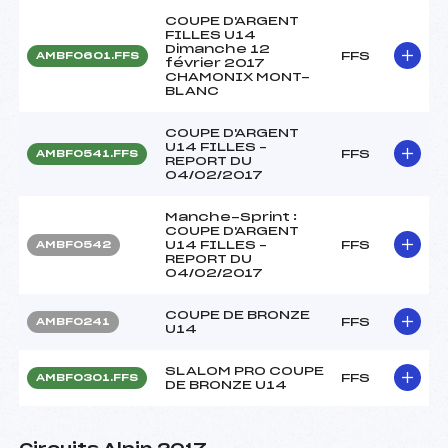
COUPE D'ARGENT
FILLES U14
Dimanche 12
FFS
AMBF0601.FFS
février 2017
CHAMONIX MONT-
BLANC
COUPE D'ARGENT
U14 FILLES –
FFS
AMBF0541.FFS
REPORT DU
04/02/2017
Manche-Sprint :
COUPE D'ARGENT
U14 FILLES –
FFS
AMBF0542
REPORT DU
04/02/2017
COUPE DE BRONZE
FFS
AMBF0241
U14
SLALOM PRO COUPE
FFS
AMBF0301.FFS
DE BRONZE U14