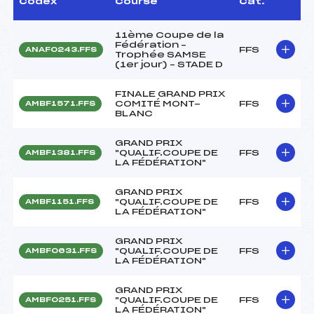
Codex
Course
Cat.
11ème Coupe de la
Fédération –
FFS
ANAF0243.FFS
Trophée SAMSE
(1er jour) – STADE D
FINALE GRAND PRIX
COMITÉ MONT-
FFS
AMBF1571.FFS
BLANC
GRAND PRIX
"QUALIF.COUPE DE
FFS
AMBF1381.FFS
LA FÉDÉRATION"
GRAND PRIX
"QUALIF.COUPE DE
FFS
AMBF1151.FFS
LA FÉDÉRATION"
GRAND PRIX
"QUALIF.COUPE DE
FFS
AMBF0631.FFS
LA FÉDÉRATION"
GRAND PRIX
"QUALIF.COUPE DE
FFS
AMBF0251.FFS
LA FÉDÉRATION"