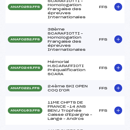
SCARAFIOTTI –
Homologation
FFS
ANAF0253.FFS
Française des
épreuves
Internationales
38ème
SCARAFIOTTI –
Homologation
FFS
ANAF0252.FFS
Française des
épreuves
Internationales
Mémorial
H.SCARAFFIOTI
FFS
ANAF0245.FFS
Préqualification
SCARA
24ème SKI OPEN
FFS
ANAF0221.FFS
COQ D'OR
11ME CHPTS DE
FRANCE -14 ANS
BEN'J Trophée
FFS
ANAF0163.FFS
Caisse d'Epargne –
Lange – Andros