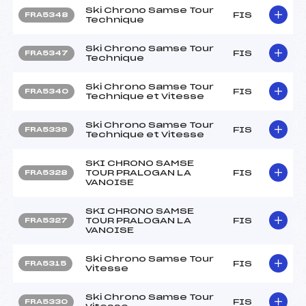
Ski Chrono Samse Tour
FIS
FRA5348
Technique
Ski Chrono Samse Tour
FIS
FRA5347
Technique
Ski Chrono Samse Tour
FIS
FRA5340
Technique et Vitesse
Ski Chrono Samse Tour
FIS
FRA5339
Technique et Vitesse
SKI CHRONO SAMSE
TOUR PRALOGAN LA
FIS
FRA5328
VANOISE
SKI CHRONO SAMSE
TOUR PRALOGAN LA
FIS
FRA5327
VANOISE
Ski Chrono Samse Tour
FIS
FRA5315
Vitesse
Ski Chrono Samse Tour
FIS
FRA5330