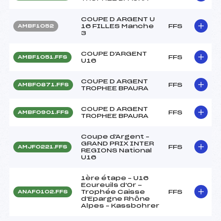
COUPE D ARGENT U
16 FILLES Manche
FFS
AMBF1052
3
COUPE D'ARGENT
FFS
AMBF1051.FFS
U16
COUPE D ARGENT
FFS
AMBF0871.FFS
TROPHEE BPAURA
COUPE D ARGENT
FFS
AMBF0901.FFS
TROPHEE BPAURA
Coupe d'Argent –
GRAND PRIX INTER
FFS
AMJF0221.FFS
REGIONS National
U16
1ère étape – U16
Ecureuils d'Or -
Trophée Caisse
FFS
ANAF0102.FFS
d'Epargne Rhône
Alpes – Kassbohrer