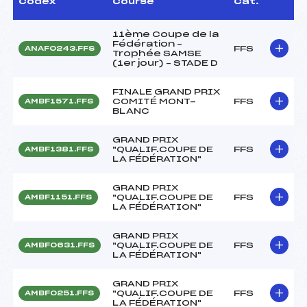
Codex
Course
Cat.
11ème Coupe de la
Fédération –
FFS
ANAF0243.FFS
Trophée SAMSE
(1er jour) – STADE D
FINALE GRAND PRIX
COMITÉ MONT-
FFS
AMBF1571.FFS
BLANC
GRAND PRIX
"QUALIF.COUPE DE
FFS
AMBF1381.FFS
LA FÉDÉRATION"
GRAND PRIX
"QUALIF.COUPE DE
FFS
AMBF1151.FFS
LA FÉDÉRATION"
GRAND PRIX
"QUALIF.COUPE DE
FFS
AMBF0631.FFS
LA FÉDÉRATION"
GRAND PRIX
"QUALIF.COUPE DE
FFS
AMBF0251.FFS
LA FÉDÉRATION"