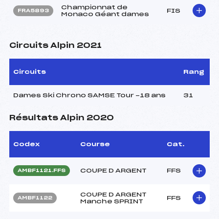
Championnat de
FIS
FRA5893
Monaco Géant dames
Circuits Alpin 2021
Circuits
Rang
Dames Ski Chrono SAMSE Tour -18 ans
31
Résultats Alpin 2020
Codex
Course
Cat.
COUPE D ARGENT
FFS
AMBF1121.FFS
COUPE D ARGENT
FFS
AMBF1122
Manche SPRINT