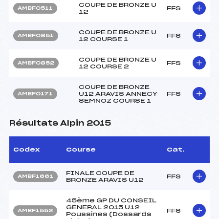
COUPE DE BRONZE U
FFS
AMBF0511
12
COUPE DE BRONZE U
FFS
AMBF0851
12 COURSE 1
COUPE DE BRONZE U
FFS
AMBF0852
12 COURSE 2
COUPE DE BRONZE
U12 ARAVIS ANNECY
FFS
AMBF0171
SEMNOZ COURSE 1
Résultats Alpin 2015
Codex
Course
Cat.
FINALE COUPE DE
FFS
AMBF1661
BRONZE ARAVIS U12
45ème GP DU CONSEIL
GENERAL 2015 U12
FFS
AMBF1552
Poussines (Dossards