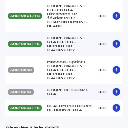
COUPE D'ARGENT
FILLES U14
Dimanche 12
FFS
AMBF0601.FFS
février 2017
CHAMONIX MONT-
BLANC
COUPE D'ARGENT
U14 FILLES –
FFS
AMBF0541.FFS
REPORT DU
04/02/2017
Manche-Sprint :
COUPE D'ARGENT
U14 FILLES –
FFS
AMBF0542
REPORT DU
04/02/2017
COUPE DE BRONZE
FFS
AMBF0241
U14
SLALOM PRO COUPE
FFS
AMBF0301.FFS
DE BRONZE U14