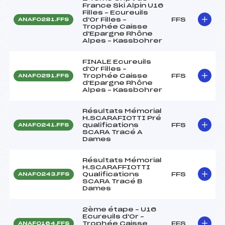
France Ski Alpin U16
Filles – Ecureuils
d'Or Filles –
FFS
ANAF0281.FFS
Trophée Caisse
d'Epargne Rhône
Alpes – Kassbohrer
FINALE Ecureuils
d'Or Filles –
Trophée Caisse
FFS
ANAF0291.FFS
d'Epargne Rhône
Alpes – Kassbohrer
Résultats Mémorial
H.SCARAFIOTTI Pré
qualifications
FFS
ANAF0241.FFS
SCARA Tracé A
Dames
Résultats Mémorial
H.SCARAFFIOTTI
Qualifications
FFS
ANAF0243.FFS
SCARA Tracé B
Dames
2ème étape – U16
Ecureuils d'Or –
Trophée Caisse
FFS
ANAF0164.FFS