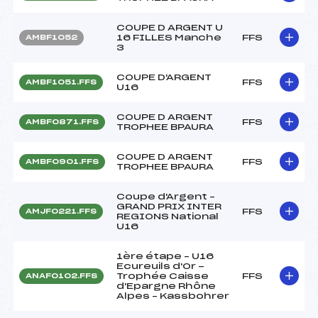
COUPE D ARGENT U
16 FILLES Manche
FFS
AMBF1052
3
COUPE D'ARGENT
FFS
AMBF1051.FFS
U16
COUPE D ARGENT
FFS
AMBF0871.FFS
TROPHEE BPAURA
COUPE D ARGENT
FFS
AMBF0901.FFS
TROPHEE BPAURA
Coupe d'Argent –
GRAND PRIX INTER
FFS
AMJF0221.FFS
REGIONS National
U16
1ère étape – U16
Ecureuils d'Or -
Trophée Caisse
FFS
ANAF0102.FFS
d'Epargne Rhône
Alpes – Kassbohrer