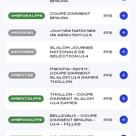
BPAURA
COUPE D'ARGENT
FFS
AMBF0841.FFS
BPAURA
Journée Nationale
FFS
ANAF0081
de sélection U14
SLALOM JOURNEE
NATIONALE DE
FFS
ANAF0082
SELECTION U14
Manche-Sprint :
COUPE D'ARGENT
FFS
AMBF1732
SLALOM U14 DAMES
THOLLON
THOLLON – COUPE
D'ARGENT SLALOM
FFS
AMBF1731.FFS
U14 DAMES
BELLEVAUX – COUPE
D'ARGENT BPAURA –
FFS
AMBF0431.FFS
U14 – FILLES