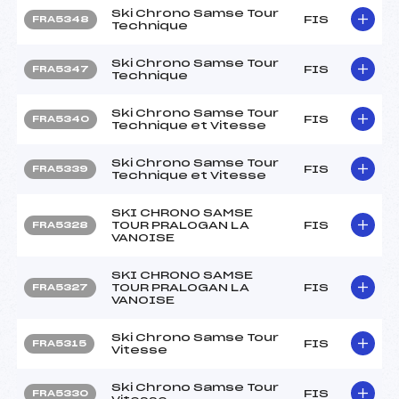
Ski Chrono Samse Tour
FIS
FRA5348
Technique
Ski Chrono Samse Tour
FIS
FRA5347
Technique
Ski Chrono Samse Tour
FIS
FRA5340
Technique et Vitesse
Ski Chrono Samse Tour
FIS
FRA5339
Technique et Vitesse
SKI CHRONO SAMSE
TOUR PRALOGAN LA
FIS
FRA5328
VANOISE
SKI CHRONO SAMSE
TOUR PRALOGAN LA
FIS
FRA5327
VANOISE
Ski Chrono Samse Tour
FIS
FRA5315
Vitesse
Ski Chrono Samse Tour
FIS
FRA5330