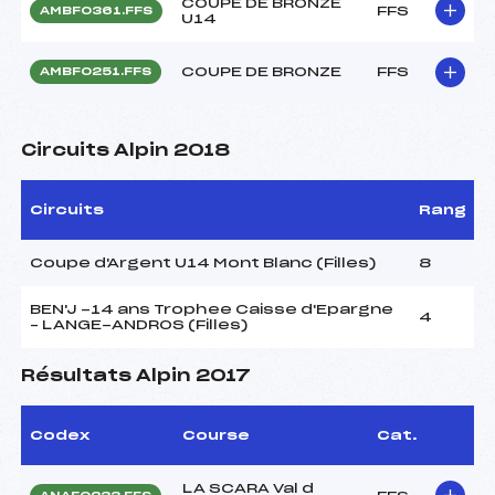
COUPE DE BRONZE
FFS
AMBF0361.FFS
U14
COUPE DE BRONZE
FFS
AMBF0251.FFS
Circuits Alpin 2018
Circuits
Rang
Coupe d'Argent U14 Mont Blanc (Filles)
8
BEN'J -14 ans Trophee Caisse d'Epargne
4
– LANGE-ANDROS (Filles)
Résultats Alpin 2017
Codex
Course
Cat.
LA SCARA Val d