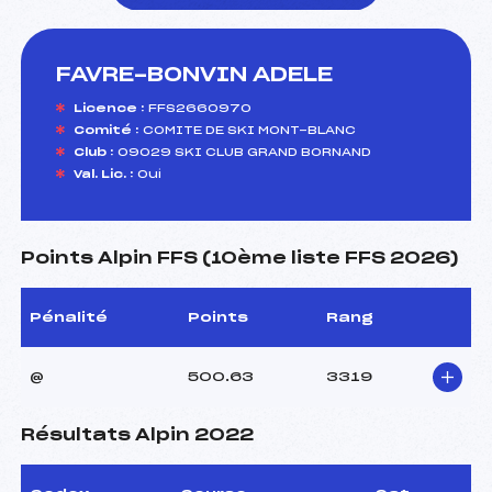
FAVRE-BONVIN ADELE
foi(s) le ski
Licence :
FFS2660970
Comité :
COMITE DE SKI MONT-BLANC
Club :
09029 SKI CLUB GRAND BORNAND
Val. Lic. :
Oui
Points Alpin FFS (10ème liste FFS 2026)
Pénalité
Points
Rang
@
500.63
3319
Résultats Alpin 2022