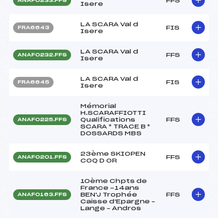
FFS
ANAF0233.FFS
Isere
LA SCARA Val d
FIS
FRA6643
Isere
LA SCARA Val d
FFS
ANAF0232.FFS
Isere
LA SCARA Val d
FIS
FRA6645
Isere
Mémorial
H.SCARAFFIOTTI
Qualifications
FFS
ANAF0225.FFS
SCARA * TRACE B *
DOSSARDS MBS
23ème SKIOPEN
FFS
ANAF0201.FFS
COQ D OR
10ème Chpts de
France -14ans
BEN'J Trophée
FFS
ANAF0163.FFS
Caisse d'Epargne –
Lange – Andros