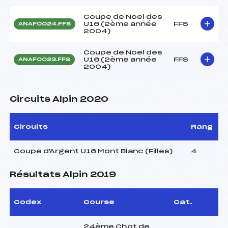
Coupe de Noel des
U16 (2ème année
FFS
ANAF0024.FFS
2004)
Coupe de Noel des
U16 (2ème année
FFS
ANAF0023.FFS
2004)
Circuits Alpin 2020
Circuits
Rang
Coupe d'Argent U16 Mont Blanc (Filles)
4
Résultats Alpin 2019
Codex
Course
Cat.
24ème Chpt de