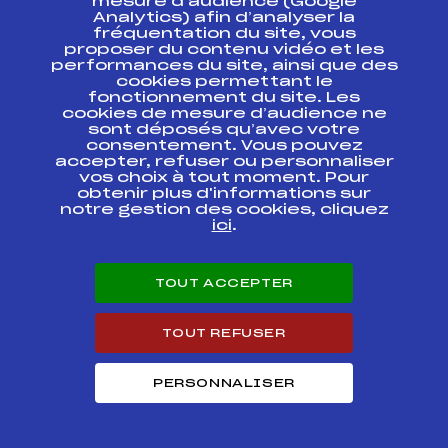
ANNECY
mesure d’audience (Google
Analytics) afin d’analyser la
fréquentation du site, vous
MICRO COUPE 2
proposer du contenu vidéo et les
MANCHE ASPTT
FFS
AMBF1022
performances du site, ainsi que des
ANNECY
cookies permettant le
fonctionnement du site. Les
MICRO COUPE EN 1
cookies de mesure d’audience ne
MANCHE DEUXIEME
FFS
AMBF0752.FFS
sont déposés qu’avec votre
COURSE
consentement. Vous pouvez
accepter, refuser ou personnaliser
vos choix à tout moment. Pour
MICRO COUPE EN 1
FFS
AMBF0751.FFS
obtenir plus d'informations sur
MANCHE
notre gestion des cookies, cliquez
ici
.
Résultats Alpin 2012
TOUT ACCEPTER
Codex
Course
Cat.
TOUT REFUSER
MICRO COUPE
SALOMON PREMIERE
FFS
AMBF1471
COURSE
PERSONNALISER
MICRO COUPE
SALOMON DEUXIEME
FFS
AMBF1472
COURSE