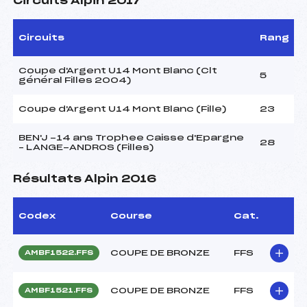
Circuits Alpin 2017
Circuits
Rang
Coupe d'Argent U14 Mont Blanc (Clt
5
général Filles 2004)
Coupe d'Argent U14 Mont Blanc (Fille)
23
BEN'J -14 ans Trophee Caisse d'Epargne
28
– LANGE-ANDROS (Filles)
Résultats Alpin 2016
Codex
Course
Cat.
COUPE DE BRONZE
FFS
AMBF1522.FFS
COUPE DE BRONZE
FFS
AMBF1521.FFS