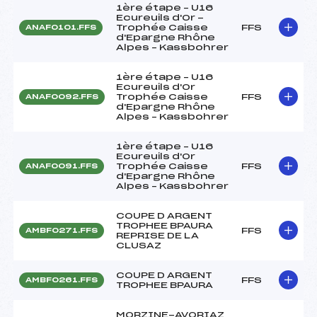
1ère étape – U16
Ecureuils d'Or -
Trophée Caisse
FFS
ANAF0101.FFS
d'Epargne Rhône
Alpes – Kassbohrer
1ère étape – U16
Ecureuils d'Or
Trophée Caisse
FFS
ANAF0092.FFS
d'Epargne Rhône
Alpes – Kassbohrer
1ère étape – U16
Ecureuils d'Or
Trophée Caisse
FFS
ANAF0091.FFS
d'Epargne Rhône
Alpes – Kassbohrer
COUPE D ARGENT
TROPHEE BPAURA
FFS
AMBF0271.FFS
REPRISE DE LA
CLUSAZ
COUPE D ARGENT
FFS
AMBF0261.FFS
TROPHEE BPAURA
MORZINE-AVORIAZ