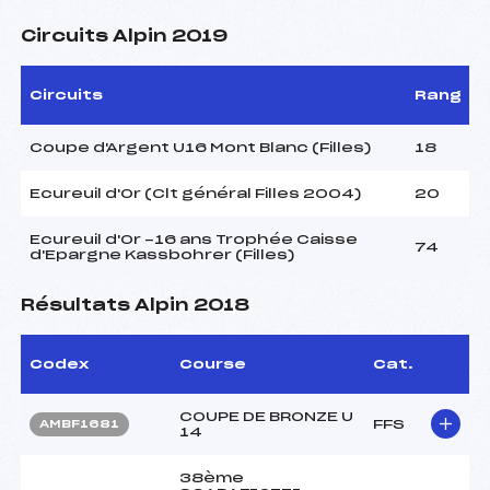
Circuits Alpin 2019
Circuits
Rang
Coupe d'Argent U16 Mont Blanc (Filles)
18
Ecureuil d'Or (Clt général Filles 2004)
20
Ecureuil d'Or -16 ans Trophée Caisse
74
d'Epargne Kassbohrer (Filles)
Résultats Alpin 2018
Codex
Course
Cat.
COUPE DE BRONZE U
FFS
AMBF1681
14
38ème