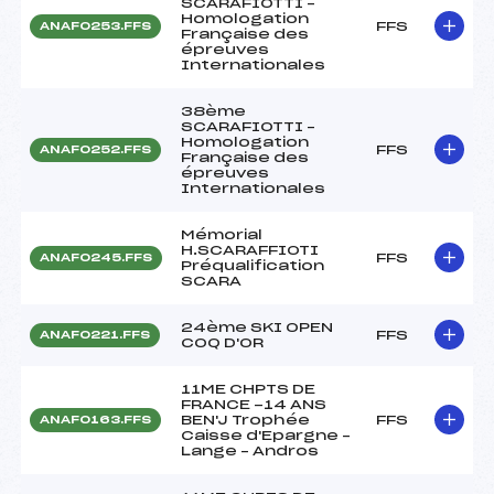
SCARAFIOTTI –
Homologation
FFS
ANAF0253.FFS
Française des
épreuves
Internationales
38ème
SCARAFIOTTI –
Homologation
FFS
ANAF0252.FFS
Française des
épreuves
Internationales
Mémorial
H.SCARAFFIOTI
FFS
ANAF0245.FFS
Préqualification
SCARA
24ème SKI OPEN
FFS
ANAF0221.FFS
COQ D'OR
11ME CHPTS DE
FRANCE -14 ANS
BEN'J Trophée
FFS
ANAF0163.FFS
Caisse d'Epargne –
Lange – Andros