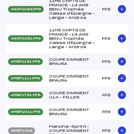
11ME CHPTS DE
FRANCE -14 ANS
BEN'J Trophée
FFS
ANAF0162.FFS
Caisse d'Epargne –
Lange – Andros
11ME CHPTS DE
FRANCE -14 ANS
BEN'J Trophée
FFS
ANAF0161.FFS
Caisse d'Epargne –
Lange – Andros
COUPE D'ARGENT
FFS
AMBF1131.FFS
BPAURA
COUPE D'ARGENT
FFS
AMBF1111.FFS
BPAURA
COUPE D'ARGENT
FFS
AMBF1751.FFS
U14 – FILLES
COUPE D'ARGENT
FFS
AMBF1011.FFS
BPAURA
Manche-Sprint :
COUPE D'ARGENT
FFS
AMBF1012