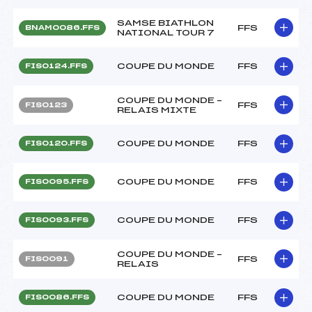
SAMSE BIATHLON
FFS
BNAM0086.FFS
NATIONAL TOUR 7
COUPE DU MONDE
FFS
FIS0124.FFS
COUPE DU MONDE –
FFS
FIS0123
RELAIS MIXTE
COUPE DU MONDE
FFS
FIS0120.FFS
COUPE DU MONDE
FFS
FIS0095.FFS
COUPE DU MONDE
FFS
FIS0093.FFS
COUPE DU MONDE –
FFS
FIS0091
RELAIS
COUPE DU MONDE
FFS
FIS0086.FFS