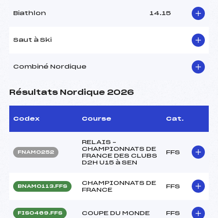
Biathlon
14.15
Saut à Ski
Combiné Nordique
Résultats Nordique 2026
Codex
Course
Cat.
RELAIS –
CHAMPIONNATS DE
FFS
FNAM0252
FRANCE DES CLUBS
D2H U15 à SEN
CHAMPIONNATS DE
FFS
BNAM0113.FFS
FRANCE
COUPE DU MONDE
FFS
FIS0469.FFS