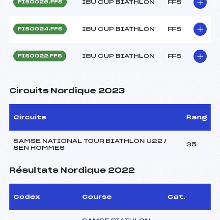
IBU CUP BIATHLON
FFS
FIS0026.FFS
IBU CUP BIATHLON
FFS
FIS0024.FFS
IBU CUP BIATHLON
FFS
FIS0022.FFS
Circuits Nordique 2023
Circuits
Rang
SAMSE NATIONAL TOUR BIATHLON U22 /
35
SEN HOMMES
Résultats Nordique 2022
Codex
Course
Cat.