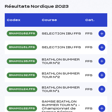
Résultats Nordique 2023
Codex
Course
Cat.
SELECTION IBU FFS
FFS
BNAM0162.FFS
SELECTION IBU FFS
FFS
BNAM0161.FFS
BIATHLON SUMMER
FFS
BNAM0135.FFS
TOUR N°2
BIATHLON SUMMER
FFS
BNAM0132.FFS
TOUR N°2
BIATHLON SUMMER
FFS
BNAM0124.FFS
TOUR N°1
SAMSE BIATHLON
SUMMER TOUR N°1 –
Championnat de
FFS
BNAM0122.FFS
France Séniors