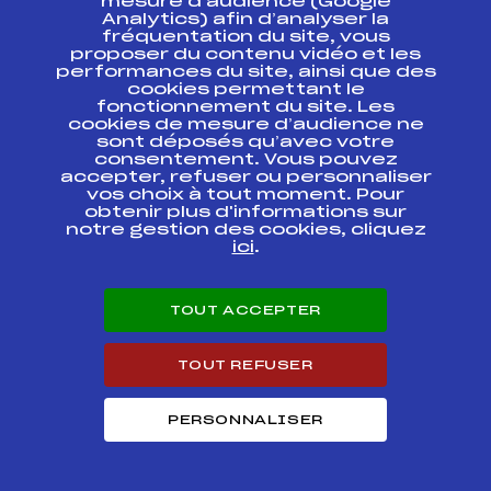
mesure d’audience (Google
IBU CUP BIATHLON
FFS
FIS0090.FFS
Analytics) afin d’analyser la
JUNIOR
fréquentation du site, vous
proposer du contenu vidéo et les
IBU CUP BIATHLON
performances du site, ainsi que des
FFS
FIS0088.FFS
JUNIOR
cookies permettant le
fonctionnement du site. Les
cookies de mesure d’audience ne
SAMSE NATIONAL
sont déposés qu’avec votre
TOUR U19 / U21 /
FFS
BNAM0012.FFS
consentement. Vous pouvez
SENIOR
accepter, refuser ou personnaliser
vos choix à tout moment. Pour
SAMSE NATIONAL
obtenir plus d'informations sur
TOUR U19 / U21 /
FFS
BNAM0011.FFS
notre gestion des cookies, cliquez
SENIOR
ici
.
Circuits Nordique 2020
TOUT ACCEPTER
TOUT REFUSER
Circuits
Rang
SAMSE NATIONAL TOUR BIATHLON U21 /
PERSONNALISER
7
SEN HOMMES
COUPE DE FRANCE SAMSE NATIONAL TOUR
107