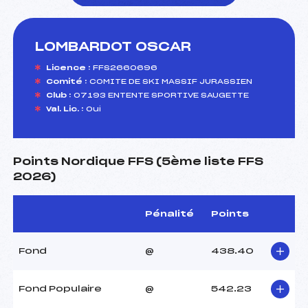
LOMBARDOT OSCAR
foi(s) le ski
Licence :
FFS2660696
Comité :
COMITE DE SKI MASSIF JURASSIEN
Club :
07193 ENTENTE SPORTIVE SAUGETTE
Val. Lic. :
Oui
Points Nordique FFS (5ème liste FFS
2026)
Pénalité
Points
Fond
@
438.40
Fond Populaire
@
542.23