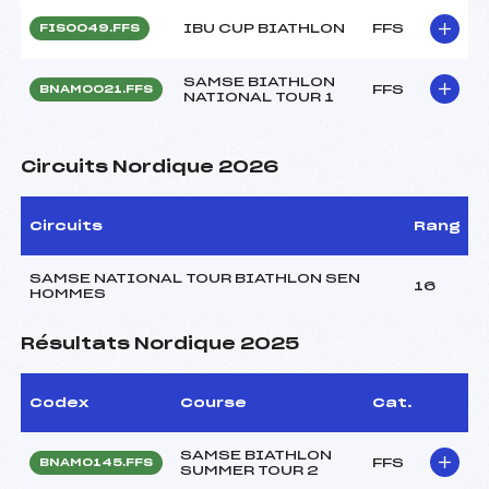
IBU CUP BIATHLON
FFS
FIS0049.FFS
SAMSE BIATHLON
FFS
BNAM0021.FFS
NATIONAL TOUR 1
Circuits Nordique 2026
Circuits
Rang
SAMSE NATIONAL TOUR BIATHLON SEN
16
HOMMES
Résultats Nordique 2025
Codex
Course
Cat.
SAMSE BIATHLON
FFS
BNAM0145.FFS
SUMMER TOUR 2