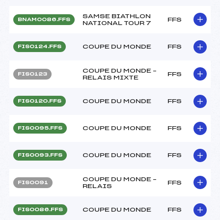
SAMSE BIATHLON
FFS
BNAM0086.FFS
NATIONAL TOUR 7
COUPE DU MONDE
FFS
FIS0124.FFS
COUPE DU MONDE –
FFS
FIS0123
RELAIS MIXTE
COUPE DU MONDE
FFS
FIS0120.FFS
COUPE DU MONDE
FFS
FIS0095.FFS
COUPE DU MONDE
FFS
FIS0093.FFS
COUPE DU MONDE –
FFS
FIS0091
RELAIS
COUPE DU MONDE
FFS
FIS0086.FFS