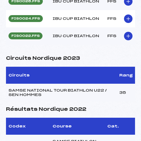
IBU CUP BIATHLON
FFS
FIS0026.FFS
IBU CUP BIATHLON
FFS
FIS0024.FFS
IBU CUP BIATHLON
FFS
FIS0022.FFS
Circuits Nordique 2023
Circuits
Rang
SAMSE NATIONAL TOUR BIATHLON U22 /
35
SEN HOMMES
Résultats Nordique 2022
Codex
Course
Cat.