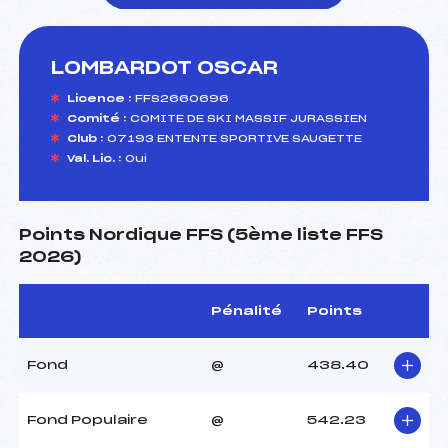
LOMBARDOT OSCAR
foi(s) le ski
Licence :
FFS2660696
Comité :
COMITE DE SKI MASSIF JURASSIEN
Club :
07193 ENTENTE SPORTIVE SAUGETTE
Val. Lic. :
Oui
Points Nordique FFS (5ème liste FFS
2026)
Pénalité
Points
Fond
@
438.40
Fond Populaire
@
542.23