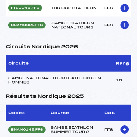
IBU CUP BIATHLON
FFS
FIS0049.FFS
SAMSE BIATHLON
FFS
BNAM0021.FFS
NATIONAL TOUR 1
Circuits Nordique 2026
Circuits
Rang
SAMSE NATIONAL TOUR BIATHLON SEN
16
HOMMES
Résultats Nordique 2025
Codex
Course
Cat.
SAMSE BIATHLON
FFS
BNAM0145.FFS
SUMMER TOUR 2