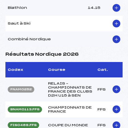
Biathlon
14.15
Saut à Ski
Combiné Nordique
Résultats Nordique 2026
Codex
Course
Cat.
RELAIS –
CHAMPIONNATS DE
FFS
FNAM0252
FRANCE DES CLUBS
D2H U15 à SEN
CHAMPIONNATS DE
FFS
BNAM0113.FFS
FRANCE
COUPE DU MONDE
FFS
FIS0469.FFS