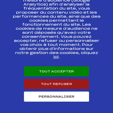
mesure d’audience (Google
IBU CUP BIATHLON
FFS
FIS0090.FFS
Analytics) afin d’analyser la
JUNIOR
fréquentation du site, vous
proposer du contenu vidéo et les
IBU CUP BIATHLON
performances du site, ainsi que des
FFS
FIS0088.FFS
JUNIOR
cookies permettant le
fonctionnement du site. Les
cookies de mesure d’audience ne
SAMSE NATIONAL
sont déposés qu’avec votre
TOUR U19 / U21 /
FFS
BNAM0012.FFS
consentement. Vous pouvez
SENIOR
accepter, refuser ou personnaliser
vos choix à tout moment. Pour
SAMSE NATIONAL
obtenir plus d'informations sur
TOUR U19 / U21 /
FFS
BNAM0011.FFS
notre gestion des cookies, cliquez
SENIOR
ici
.
Circuits Nordique 2020
TOUT ACCEPTER
TOUT REFUSER
Circuits
Rang
SAMSE NATIONAL TOUR BIATHLON U21 /
PERSONNALISER
7
SEN HOMMES
COUPE DE FRANCE SAMSE NATIONAL TOUR
107