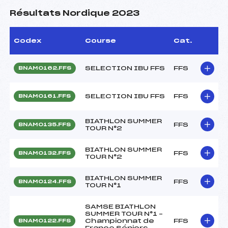
Résultats Nordique 2023
Codex
Course
Cat.
SELECTION IBU FFS
FFS
BNAM0162.FFS
SELECTION IBU FFS
FFS
BNAM0161.FFS
BIATHLON SUMMER
FFS
BNAM0135.FFS
TOUR N°2
BIATHLON SUMMER
FFS
BNAM0132.FFS
TOUR N°2
BIATHLON SUMMER
FFS
BNAM0124.FFS
TOUR N°1
SAMSE BIATHLON
SUMMER TOUR N°1 –
Championnat de
FFS
BNAM0122.FFS
France Séniors