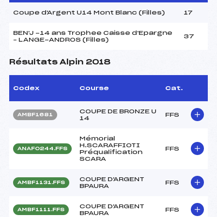
Coupe d'Argent U14 Mont Blanc (Filles)
17
BEN'J -14 ans Trophee Caisse d'Epargne
37
– LANGE-ANDROS (Filles)
Résultats Alpin 2018
Codex
Course
Cat.
COUPE DE BRONZE U
FFS
AMBF1681
14
Mémorial
H.SCARAFFIOTI
FFS
ANAF0244.FFS
Préqualification
SCARA
COUPE D'ARGENT
FFS
AMBF1131.FFS
BPAURA
COUPE D'ARGENT
FFS
AMBF1111.FFS
BPAURA