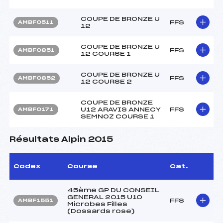
COUPE DE BRONZE U
FFS
AMBF0511
12
COUPE DE BRONZE U
FFS
AMBF0851
12 COURSE 1
COUPE DE BRONZE U
FFS
AMBF0852
12 COURSE 2
COUPE DE BRONZE
U12 ARAVIS ANNECY
FFS
AMBF0171
SEMNOZ COURSE 1
Résultats Alpin 2015
Codex
Course
Cat.
45ème GP DU CONSEIL
GENERAL 2015 U10
FFS
AMBF1551
Microbes Filles
(Dossards rose)