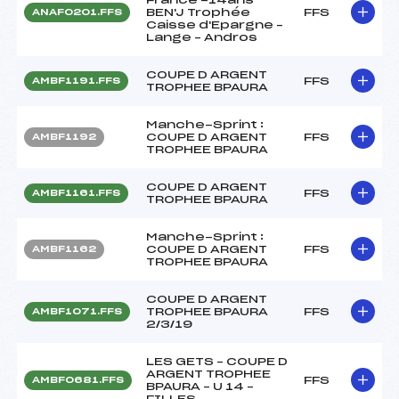
BEN'J Trophée
FFS
ANAF0201.FFS
Caisse d'Epargne –
Lange – Andros
COUPE D ARGENT
FFS
AMBF1191.FFS
TROPHEE BPAURA
Manche-Sprint :
COUPE D ARGENT
FFS
AMBF1192
TROPHEE BPAURA
COUPE D ARGENT
FFS
AMBF1161.FFS
TROPHEE BPAURA
Manche-Sprint :
COUPE D ARGENT
FFS
AMBF1162
TROPHEE BPAURA
COUPE D ARGENT
TROPHEE BPAURA
FFS
AMBF1071.FFS
2/3/19
LES GETS – COUPE D
ARGENT TROPHEE
FFS
AMBF0681.FFS
BPAURA – U 14 –
FILLES