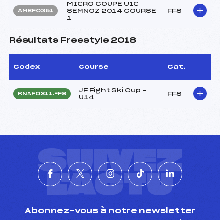
MICRO COUPE U10
SEMNOZ 2014 COURSE
FFS
AMBF0351
1
Résultats Freestyle 2018
Codex
Course
Cat.
JF Fight Ski Cup –
FFS
RNAF0311.FFS
U14
SUIVEZ
L'ACTU
Abonnez-vous à notre newsletter