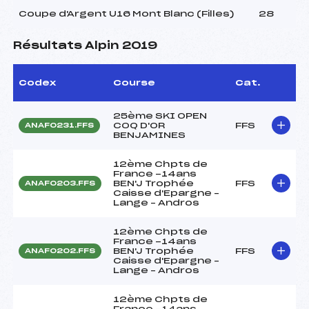
Coupe d'Argent U16 Mont Blanc (Filles)
28
Résultats Alpin 2019
Codex
Course
Cat.
25ème SKI OPEN
COQ D'OR
FFS
ANAF0231.FFS
BENJAMINES
12ème Chpts de
France -14ans
BEN'J Trophée
FFS
ANAF0203.FFS
Caisse d'Epargne –
Lange – Andros
12ème Chpts de
France -14ans
BEN'J Trophée
FFS
ANAF0202.FFS
Caisse d'Epargne –
Lange – Andros
12ème Chpts de
France -14ans