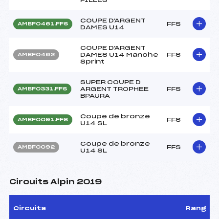
COUPE D'ARGENT
FFS
AMBF0461.FFS
DAMES U14
COUPE D'ARGENT
DAMES U14 Manche
FFS
AMBF0462
Sprint
SUPER COUPE D
ARGENT TROPHEE
FFS
AMBF0331.FFS
BPAURA
Coupe de bronze
FFS
AMBF0091.FFS
U14 SL
Coupe de bronze
FFS
AMBF0092
U14 SL
Circuits Alpin 2019
Circuits
Rang