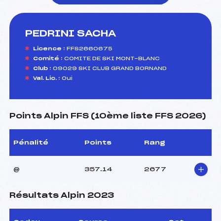
PEDRINI SACHA
foi(s) le ski
Licence :
FFS2660675
Comité :
COMITE DE SKI MONT-BLANC
Club :
09029 SKI CLUB GRAND BORNAND
Val. Lic. :
Oui
Points Alpin FFS (10ème liste FFS 2026)
Pénalité
Points
Rang
@
357.14
2677
Résultats Alpin 2023