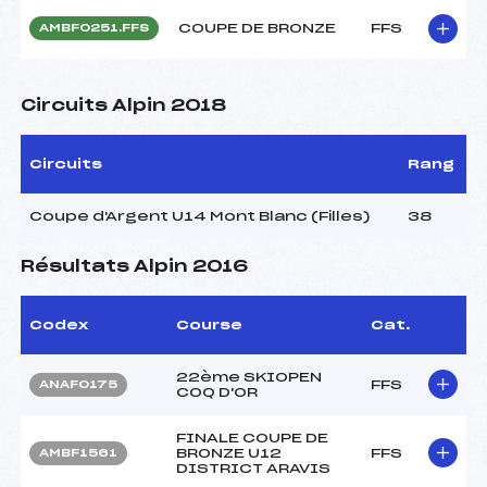
COUPE DE BRONZE
FFS
AMBF0251.FFS
Circuits Alpin 2018
Circuits
Rang
Coupe d'Argent U14 Mont Blanc (Filles)
38
Résultats Alpin 2016
Codex
Course
Cat.
22ème SKIOPEN
FFS
ANAF0175
COQ D'OR
FINALE COUPE DE
BRONZE U12
FFS
AMBF1561
DISTRICT ARAVIS