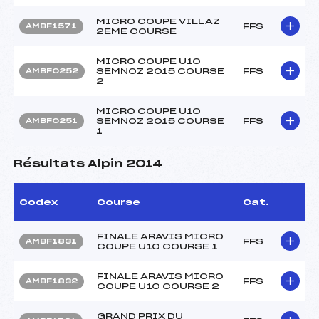
MICRO COUPE VILLAZ
FFS
AMBF1571
2EME COURSE
MICRO COUPE U10
SEMNOZ 2015 COURSE
FFS
AMBF0252
2
MICRO COUPE U10
SEMNOZ 2015 COURSE
FFS
AMBF0251
1
Résultats Alpin 2014
Codex
Course
Cat.
FINALE ARAVIS MICRO
FFS
AMBF1831
COUPE U10 COURSE 1
FINALE ARAVIS MICRO
FFS
AMBF1832
COUPE U10 COURSE 2
GRAND PRIX DU