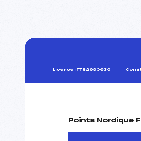
Licence :
FFS2660639
Comit
Points Nordique F