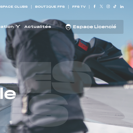
SPACE CLUBS
BOUTIQUE FFS
FFS TV
ration
Actualités
Espace Licencié
RES
le
ES