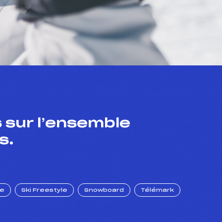
 sur l’ensemble
s.
ue
Ski Freestyle
Snowboard
Télémark