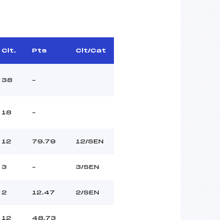
Clt.
Pts
Clt/Cat
38
–
18
–
12
79.79
12/SEN
3
–
3/SEN
2
12.47
2/SEN
12
48.73