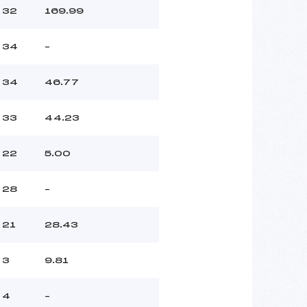
32
169.99
34
–
34
46.77
33
44.23
22
5.00
28
–
21
28.43
3
9.81
4
–