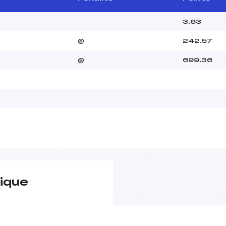
3.63
@
242.57
@
699.36
ique