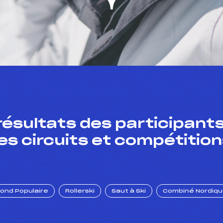
résultats des participants
es circuits et compétition
Fond Populaire
Rollerski
Saut à Ski
Combiné Nordiq