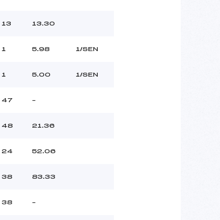
13
13.30
1
5.98
1/SEN
1
5.00
1/SEN
47
–
48
21.36
24
52.06
38
83.33
38
–