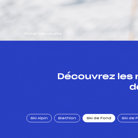
Fiche individuelle
Découvrez les 
d
Ski Alpin
Biathlon
Ski de Fond
Ski de 