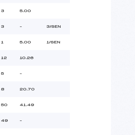
3
5.00
3
–
3/SEN
1
5.00
1/SEN
12
10.26
5
–
8
20.70
50
41.49
49
–