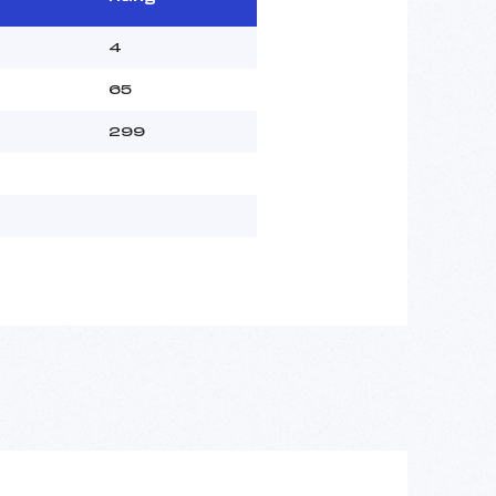
4
65
299