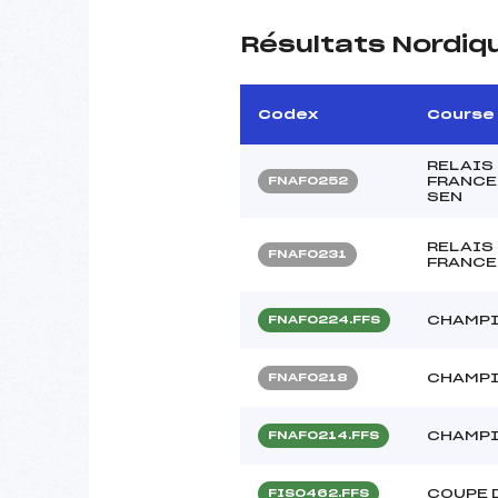
Résultats Nordiq
Codex
Course
RELAIS
FRANCE 
FNAF0252
SEN
RELAIS
FNAF0231
FRANCE 
CHAMPI
FNAF0224.FFS
CHAMPI
FNAF0218
CHAMPI
FNAF0214.FFS
COUPE 
FIS0462.FFS