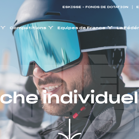
ESKISSE – FONDS DE DOTATION
E
Compétitions
Equipes de France
La Fédé
RNIÈ
iche individuel
OURS