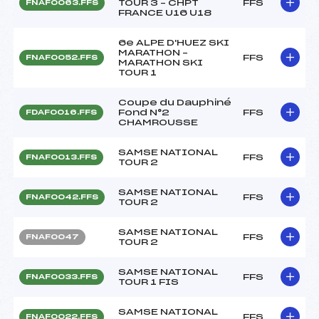
TOUR 3 – CHPT
FFS
FNAF0063.FFS
FRANCE U16 U18
6e ALPE D'HUEZ SKI
MARATHON –
FFS
FNAF0052.FFS
MARATHON SKI
TOUR 1
Coupe du Dauphiné
Fond N°2
FFS
FDAF0016.FFS
CHAMROUSSE
SAMSE NATIONAL
FFS
FNAF0013.FFS
TOUR 2
SAMSE NATIONAL
FFS
FNAF0042.FFS
TOUR 2
SAMSE NATIONAL
FFS
FNAF0047
TOUR 2
SAMSE NATIONAL
FFS
FNAF0033.FFS
TOUR 1 FIS
SAMSE NATIONAL
FFS
FNAF0022.FFS