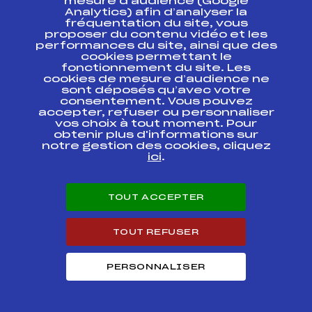
mesure d’audience (Google
Analytics) afin d’analyser la
fréquentation du site, vous
Codex
Course
Cat.
proposer du contenu vidéo et les
performances du site, ainsi que des
cookies permettant le
EPREUVE COMBINEE
fonctionnement du site. Les
POURSUITE
FFS
ODAF0018
cookies de mesure d’audience ne
CORRENCON
sont déposés qu’avec votre
consentement. Vous pouvez
accepter, refuser ou personnaliser
EPREUVE COMBINEE
CROSS BOIS BARBU
FFS
ODAF0015
vos choix à tout moment. Pour
MASS START
obtenir plus d'informations sur
notre gestion des cookies, cliquez
ici
.
CHALLENGE
NATIONAL VINCENT
FFS
ONAF0062.FFS
VITTOZ INDIVDUEL
TOUT ACCEPTER
CHALLENGE
NATIONAL VINCENT
FFS
ONAF0054
VITTOZ SPRINT U17
TOUT REFUSER
SENIOR
PERSONNALISER
CHALLENGE
NATIONAL VINCENT
FFS
ONAF0052.FFS
VITTOZ SPRINT U17
SENIOR