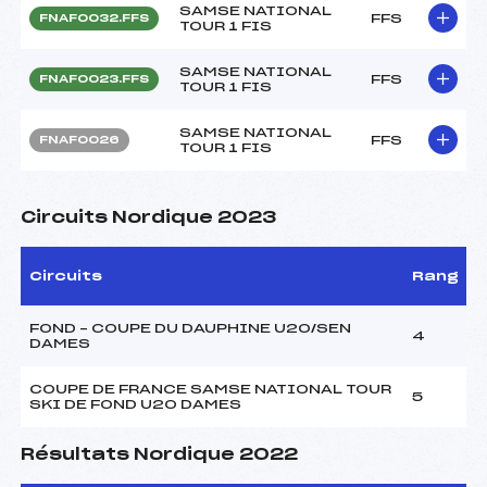
SAMSE NATIONAL
FFS
FNAF0032.FFS
TOUR 1 FIS
SAMSE NATIONAL
FFS
FNAF0023.FFS
TOUR 1 FIS
SAMSE NATIONAL
FFS
FNAF0026
TOUR 1 FIS
Circuits Nordique 2023
Circuits
Rang
FOND – COUPE DU DAUPHINE U20/SEN
4
DAMES
COUPE DE FRANCE SAMSE NATIONAL TOUR
5
SKI DE FOND U20 DAMES
Résultats Nordique 2022