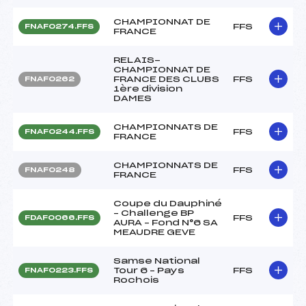
CHAMPIONNAT DE
FFS
FNAF0274.FFS
FRANCE
RELAIS-
CHAMPIONNAT DE
FRANCE DES CLUBS
FFS
FNAF0262
1ère division
DAMES
CHAMPIONNATS DE
FFS
FNAF0244.FFS
FRANCE
CHAMPIONNATS DE
FFS
FNAF0248
FRANCE
Coupe du Dauphiné
– Challenge BP
FFS
FDAF0066.FFS
AURA – Fond N°6 SA
MEAUDRE GEVE
Samse National
Tour 6 – Pays
FFS
FNAF0223.FFS
Rochois