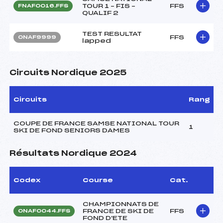
TOUR 1 – FIS –
FFS
FNAF0016.FFS
QUALIF 2
TEST RESULTAT
FFS
ONAF9999
lapped
Circuits Nordique 2025
Circuits
Rang
COUPE DE FRANCE SAMSE NATIONAL TOUR
1
SKI DE FOND SENIORS DAMES
Résultats Nordique 2024
Codex
Course
Cat.
CHAMPIONNATS DE
FRANCE DE SKI DE
FFS
ONAF0044.FFS
FOND D'ETE