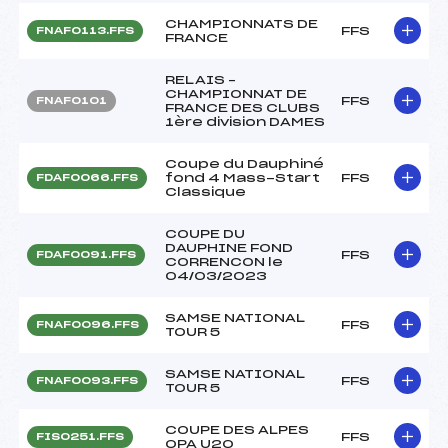
CHAMPIONNATS DE
FFS
FNAF0113.FFS
FRANCE
RELAIS –
CHAMPIONNAT DE
FFS
FNAF0101
FRANCE DES CLUBS
1ère division DAMES
Coupe du Dauphiné
fond 4 Mass-Start
FFS
FDAF0066.FFS
Classique
COUPE DU
DAUPHINE FOND
FFS
FDAF0091.FFS
CORRENCON le
04/03/2023
SAMSE NATIONAL
FFS
FNAF0096.FFS
TOUR 5
SAMSE NATIONAL
FFS
FNAF0093.FFS
TOUR 5
COUPE DES ALPES
FFS
FIS0251.FFS
OPA U20