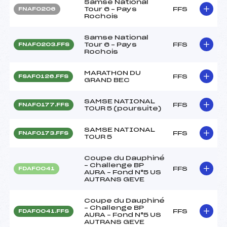
Samse National
Tour 6 – Pays
FFS
FNAF0206
Rochois
Samse National
Tour 6 – Pays
FFS
FNAF0203.FFS
Rochois
MARATHON DU
FFS
FSAF0126.FFS
GRAND BEC
SAMSE NATIONAL
FFS
FNAF0177.FFS
TOUR 5 (poursuite)
SAMSE NATIONAL
FFS
FNAF0173.FFS
TOUR 5
Coupe du Dauphiné
– Challenge BP
FFS
FDAF0041
AURA – Fond N°5 US
AUTRANS GEVE
Coupe du Dauphiné
– Challenge BP
FFS
FDAF0041.FFS
AURA – Fond N°5 US
AUTRANS GEVE