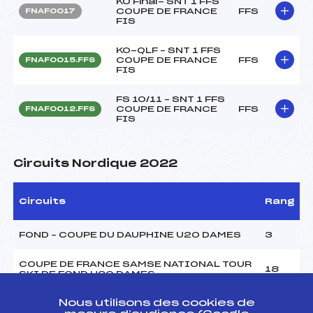
KO Final- SNT 1 FFS
COUPE DE FRANCE
FFS
FNAF0017
FIS
KO-QLF – SNT 1 FFS
COUPE DE FRANCE
FFS
FNAF0015.FFS
FIS
FS 10/11 – SNT 1 FFS
COUPE DE FRANCE
FFS
FNAF0012.FFS
FIS
Circuits Nordique 2022
Circuits
Rang
FOND – COUPE DU DAUPHINE U20 DAMES
3
COUPE DE FRANCE SAMSE NATIONAL TOUR
18
SKI DE FOND U20 DAMES
Nous utilisons des cookies de
Résultats Nordique 2021