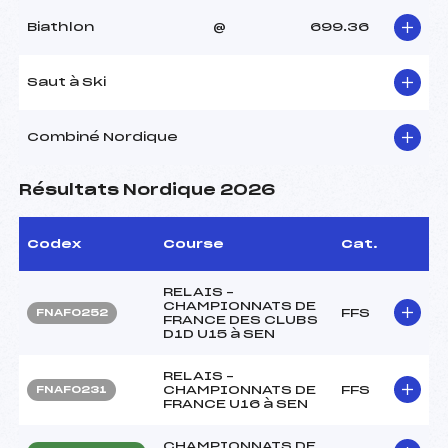
Biathlon
@
699.36
Saut à Ski
Combiné Nordique
Résultats Nordique 2026
Codex
Course
Cat.
RELAIS –
CHAMPIONNATS DE
FFS
FNAF0252
FRANCE DES CLUBS
D1D U15 à SEN
RELAIS –
CHAMPIONNATS DE
FFS
FNAF0231
FRANCE U16 à SEN
CHAMPIONNATS DE