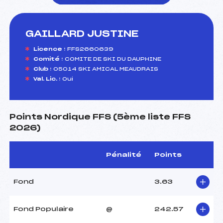
GAILLARD JUSTINE
foi(s) le ski
Licence :
FFS2660639
Comité :
COMITE DE SKI DU DAUPHINE
Club :
05014 SKI AMICAL MEAUDRAIS
Val. Lic. :
Oui
Points Nordique FFS (5ème liste FFS
2026)
Pénalité
Points
Fond
3.63
Fond Populaire
@
242.57