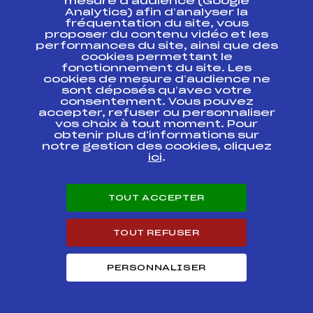
mesure d’audience (Google
Analytics) afin d’analyser la
fréquentation du site, vous
Codex
Course
Cat.
proposer du contenu vidéo et les
performances du site, ainsi que des
cookies permettant le
EPREUVE COMBINEE
fonctionnement du site. Les
POURSUITE
FFS
ODAF0018
cookies de mesure d’audience ne
CORRENCON
sont déposés qu’avec votre
consentement. Vous pouvez
accepter, refuser ou personnaliser
EPREUVE COMBINEE
CROSS BOIS BARBU
FFS
ODAF0015
vos choix à tout moment. Pour
MASS START
obtenir plus d'informations sur
notre gestion des cookies, cliquez
ici
.
CHALLENGE
NATIONAL VINCENT
FFS
ONAF0062.FFS
VITTOZ INDIVDUEL
TOUT ACCEPTER
CHALLENGE
NATIONAL VINCENT
FFS
ONAF0054
VITTOZ SPRINT U17
TOUT REFUSER
SENIOR
PERSONNALISER
CHALLENGE
NATIONAL VINCENT
FFS
ONAF0052.FFS
VITTOZ SPRINT U17
SENIOR