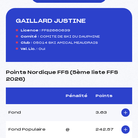
GAILLARD JUSTINE
foi(s) le ski
Licence :
FFS2660639
Comité :
COMITE DE SKI DU DAUPHINE
Club :
05014 SKI AMICAL MEAUDRAIS
Val. Lic. :
Oui
Points Nordique FFS (5ème liste FFS
2026)
Pénalité
Points
Fond
3.63
Fond Populaire
@
242.57