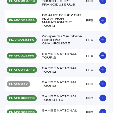
TOUR 3 – CHPT
FFS
FNAF0063.FFS
FRANCE U16 U18
6e ALPE D'HUEZ SKI
MARATHON –
FFS
FNAF0052.FFS
MARATHON SKI
TOUR 1
Coupe du Dauphiné
Fond N°2
FFS
FDAF0016.FFS
CHAMROUSSE
SAMSE NATIONAL
FFS
FNAF0013.FFS
TOUR 2
SAMSE NATIONAL
FFS
FNAF0042.FFS
TOUR 2
SAMSE NATIONAL
FFS
FNAF0047
TOUR 2
SAMSE NATIONAL
FFS
FNAF0033.FFS
TOUR 1 FIS
SAMSE NATIONAL
FFS
FNAF0022.FFS