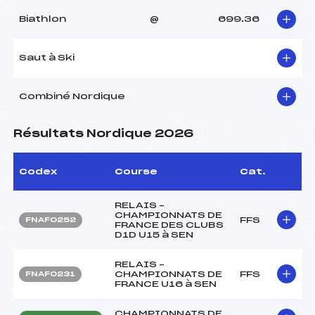
Biathlon
@
699.36
Saut à Ski
Combiné Nordique
Résultats Nordique 2026
Codex
Course
Cat.
RELAIS –
CHAMPIONNATS DE
FFS
FNAF0252
FRANCE DES CLUBS
D1D U15 à SEN
RELAIS –
CHAMPIONNATS DE
FFS
FNAF0231
FRANCE U16 à SEN
CHAMPIONNATS DE