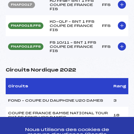
KO Final- SNT 1 FFS
COUPE DE FRANCE
FFS
FNAF0017
FIS
KO-QLF – SNT 1 FFS
COUPE DE FRANCE
FFS
FNAF0015.FFS
FIS
FS 10/11 – SNT 1 FFS
COUPE DE FRANCE
FFS
FNAF0012.FFS
FIS
Circuits Nordique 2022
Circuits
Rang
FOND – COUPE DU DAUPHINE U20 DAMES
3
COUPE DE FRANCE SAMSE NATIONAL TOUR
18
SKI DE FOND U20 DAMES
Nous utilisons des cookies de
Résultats Nordique 2021