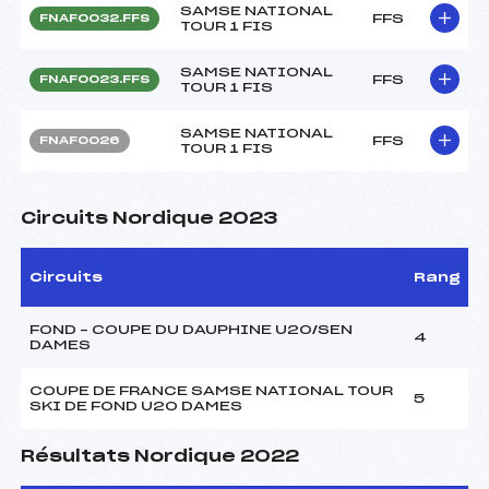
SAMSE NATIONAL
FFS
FNAF0032.FFS
TOUR 1 FIS
SAMSE NATIONAL
FFS
FNAF0023.FFS
TOUR 1 FIS
SAMSE NATIONAL
FFS
FNAF0026
TOUR 1 FIS
Circuits Nordique 2023
Circuits
Rang
FOND – COUPE DU DAUPHINE U20/SEN
4
DAMES
COUPE DE FRANCE SAMSE NATIONAL TOUR
5
SKI DE FOND U20 DAMES
Résultats Nordique 2022