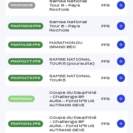
Samse National
Tour 6 – Pays
FFS
FNAF0206
Rochois
Samse National
Tour 6 – Pays
FFS
FNAF0203.FFS
Rochois
MARATHON DU
FFS
FSAF0126.FFS
GRAND BEC
SAMSE NATIONAL
FFS
FNAF0177.FFS
TOUR 5 (poursuite)
SAMSE NATIONAL
FFS
FNAF0173.FFS
TOUR 5
Coupe du Dauphiné
– Challenge BP
FFS
FDAF0041
AURA – Fond N°5 US
AUTRANS GEVE
Coupe du Dauphiné
– Challenge BP
FFS
FDAF0041.FFS
AURA – Fond N°5 US
AUTRANS GEVE