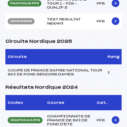
TOUR 1 – FIS –
FFS
FNAF0016.FFS
QUALIF 2
TEST RESULTAT
FFS
ONAF9999
lapped
Circuits Nordique 2025
Circuits
Rang
COUPE DE FRANCE SAMSE NATIONAL TOUR
1
SKI DE FOND SENIORS DAMES
Résultats Nordique 2024
Codex
Course
Cat.
CHAMPIONNATS DE
FRANCE DE SKI DE
FFS
ONAF0044.FFS
FOND D'ETE