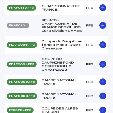
CHAMPIONNATS DE
FFS
FNAF0113.FFS
FRANCE
RELAIS –
CHAMPIONNAT DE
FFS
FNAF0101
FRANCE DES CLUBS
1ère division DAMES
Coupe du Dauphiné
fond 4 Mass-Start
FFS
FDAF0066.FFS
Classique
COUPE DU
DAUPHINE FOND
FFS
FDAF0091.FFS
CORRENCON le
04/03/2023
SAMSE NATIONAL
FFS
FNAF0096.FFS
TOUR 5
SAMSE NATIONAL
FFS
FNAF0093.FFS
TOUR 5
COUPE DES ALPES
FFS
FIS0251.FFS
OPA U20