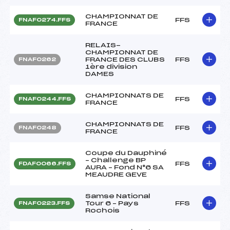
CHAMPIONNAT DE
FFS
FNAF0274.FFS
FRANCE
RELAIS-
CHAMPIONNAT DE
FRANCE DES CLUBS
FFS
FNAF0262
1ère division
DAMES
CHAMPIONNATS DE
FFS
FNAF0244.FFS
FRANCE
CHAMPIONNATS DE
FFS
FNAF0248
FRANCE
Coupe du Dauphiné
– Challenge BP
FFS
FDAF0066.FFS
AURA – Fond N°6 SA
MEAUDRE GEVE
Samse National
Tour 6 – Pays
FFS
FNAF0223.FFS
Rochois