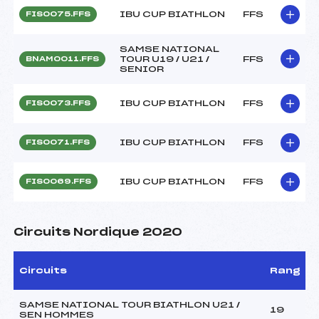
IBU CUP BIATHLON
FFS
FIS0075.FFS
SAMSE NATIONAL
TOUR U19 / U21 /
FFS
BNAM0011.FFS
SENIOR
IBU CUP BIATHLON
FFS
FIS0073.FFS
IBU CUP BIATHLON
FFS
FIS0071.FFS
IBU CUP BIATHLON
FFS
FIS0069.FFS
Circuits Nordique 2020
Circuits
Rang
SAMSE NATIONAL TOUR BIATHLON U21 /
19
SEN HOMMES