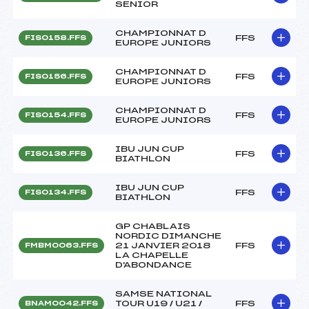
SENIOR
CHAMPIONNAT D
FFS
FIS0158.FFS
EUROPE JUNIORS
CHAMPIONNAT D
FFS
FIS0156.FFS
EUROPE JUNIORS
CHAMPIONNAT D
FFS
FIS0154.FFS
EUROPE JUNIORS
IBU JUN CUP
FFS
FIS0136.FFS
BIATHLON
IBU JUN CUP
FFS
FIS0134.FFS
BIATHLON
GP CHABLAIS
NORDIC DIMANCHE
21 JANVIER 2018
FFS
FMBM0063.FFS
LA CHAPELLE
D'ABONDANCE
SAMSE NATIONAL
TOUR U19 / U21 /
FFS
BNAM0042.FFS