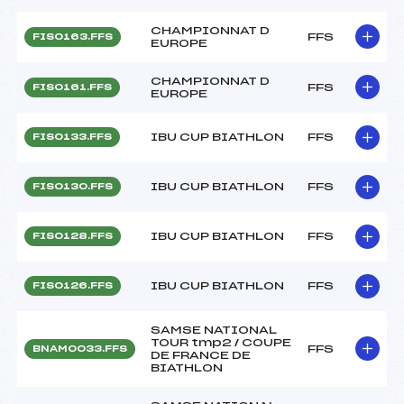
CHAMPIONNAT D
FFS
FIS0163.FFS
EUROPE
CHAMPIONNAT D
FFS
FIS0161.FFS
EUROPE
IBU CUP BIATHLON
FFS
FIS0133.FFS
IBU CUP BIATHLON
FFS
FIS0130.FFS
IBU CUP BIATHLON
FFS
FIS0128.FFS
IBU CUP BIATHLON
FFS
FIS0126.FFS
SAMSE NATIONAL
TOUR tmp2 / COUPE
FFS
BNAM0033.FFS
DE FRANCE DE
BIATHLON