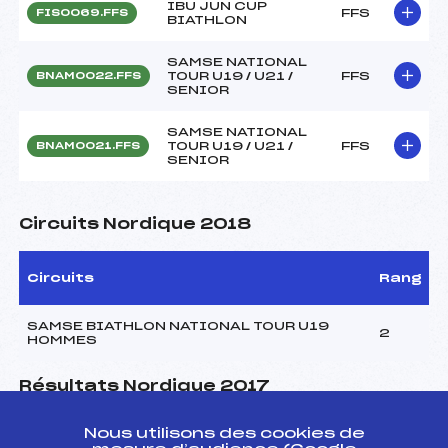
IBU JUN CUP
FFS
FIS0069.FFS
BIATHLON
SAMSE NATIONAL
TOUR U19 / U21 /
FFS
BNAM0022.FFS
SENIOR
SAMSE NATIONAL
TOUR U19 / U21 /
FFS
BNAM0021.FFS
SENIOR
Circuits Nordique 2018
Circuits
Rang
SAMSE BIATHLON NATIONAL TOUR U19
2
HOMMES
Résultats Nordique 2017
Nous utilisons des cookies de
Codex
Course
Cat.