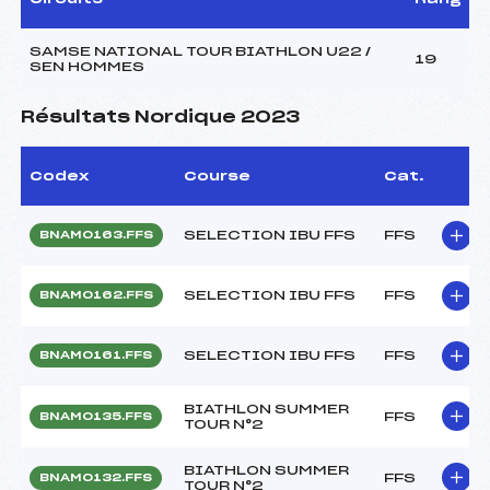
SAMSE NATIONAL TOUR BIATHLON U22 /
19
SEN HOMMES
Résultats Nordique 2023
Codex
Course
Cat.
SELECTION IBU FFS
FFS
BNAM0163.FFS
SELECTION IBU FFS
FFS
BNAM0162.FFS
SELECTION IBU FFS
FFS
BNAM0161.FFS
BIATHLON SUMMER
FFS
BNAM0135.FFS
TOUR N°2
BIATHLON SUMMER
FFS
BNAM0132.FFS
TOUR N°2