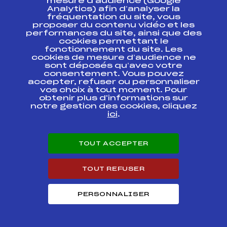
mesure d’audience (Google
Analytics) afin d’analyser la
fréquentation du site, vous
SAMSE BIATHLON
proposer du contenu vidéo et les
SUMMER TOUR FFS-
FFS
BNAM0145.FFS
performances du site, ainsi que des
CHPT DE FRANCE
cookies permettant le
fonctionnement du site. Les
SAMSE BIATHLON
cookies de mesure d’audience ne
SUMMER TOUR FFS-
sont déposés qu’avec votre
FFS
BNAM0141.FFS
CHPT DE FRANCE
consentement. Vous pouvez
Seniors
accepter, refuser ou personnaliser
vos choix à tout moment. Pour
obtenir plus d'informations sur
CHAMPIONNATS DE
FRANCE DE SKI DE
notre gestion des cookies, cliquez
FOND D'ETE MASS
FFS
ONAM0028.FFS
ici
.
START – Ski de Fond
d'Eté U16
TOUT ACCEPTER
CHAMPIONNATS DE
FRANCE ET SAMSE
FFS
BNAM0131.FFS
SUMMER TOUR
TOUT REFUSER
L'ETOILE DES
SAISIES
FFS
PERSONNALISER
FNAM0411.FFS
CHAMPIONNATS DE
FRANCE LD
BIATHLON RELAIS