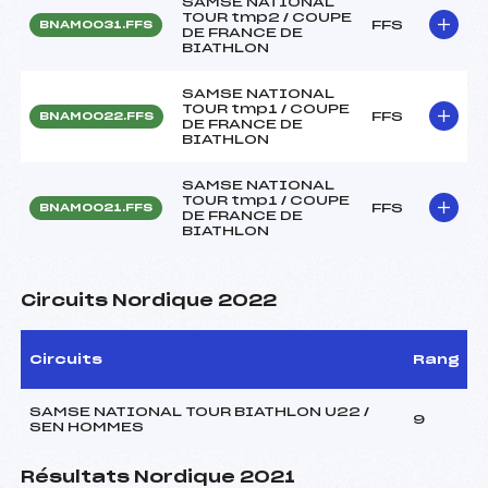
SAMSE NATIONAL
TOUR tmp2 / COUPE
FFS
BNAM0031.FFS
DE FRANCE DE
BIATHLON
SAMSE NATIONAL
TOUR tmp1 / COUPE
FFS
BNAM0022.FFS
DE FRANCE DE
BIATHLON
SAMSE NATIONAL
TOUR tmp1 / COUPE
FFS
BNAM0021.FFS
DE FRANCE DE
BIATHLON
Circuits Nordique 2022
Circuits
Rang
SAMSE NATIONAL TOUR BIATHLON U22 /
9
SEN HOMMES
Résultats Nordique 2021