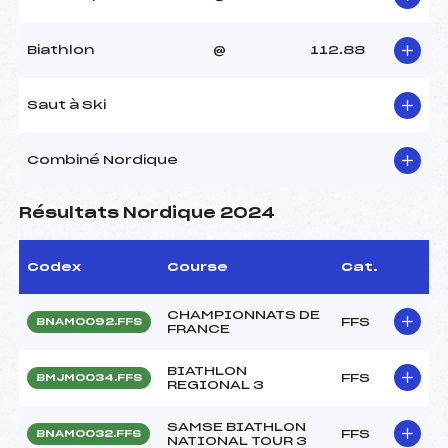
Biathlon
@
112.88
Saut à Ski
Combiné Nordique
Résultats Nordique 2024
Codex
Course
Cat.
CHAMPIONNATS DE
FFS
BNAM0092.FFS
FRANCE
BIATHLON
FFS
BMJM0034.FFS
REGIONAL 3
SAMSE BIATHLON
FFS
BNAM0032.FFS
NATIONAL TOUR 3