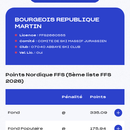
BOURGEOIS REPUBLIQUE
foi(s) le ski
MARTIN
Licence :
FFS2660555
Comité :
COMITE DE SKI MASSIF JURASSIEN
Club :
07040 ABBAYE SKI CLUB
Val. Lic. :
Oui
Points Nordique FFS (5ème liste FFS
2026)
Pénalité
Points
Fond
@
335.09
Fond Populaire
@
175.94