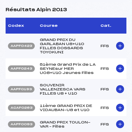
Résultats Alpin 2013
Codex
Course
Cat.
GRAND PRIX DU
GARLABAN U8+U10
FFS
AAPF0423
FILLES DOSSARDS
TOYOKUNI
51ème Grand Prix de LA
SEYNEsur MER
FFS
AAPF0243
U08+U10 Jeunes Filles
SOUVENIR
VALLENZESCA VARS
FFS
AAPF0193
FILLES U8 + U10
11ème GRAND PRIX DE
FFS
ACAF0263
VIDAUBAN-U8 et U10
GRAND PRIX TOULON-
FFS
AAPF0093
VAR – Filles