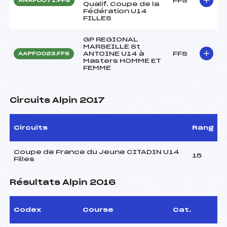
FFS
ANAF0071.FFS
Qualif. Coupe de la
Fédération U14
FILLES
GP REGIONAL
MARSEILLE St
ANTOINE U14 à
FFS
AAPF0023.FFS
Masters HOMME ET
FEMME
Circuits Alpin 2017
Circuits
Rang
Coupe de France du Jeune CITADIN U14
15
Filles
Résultats Alpin 2016
Codex
Course
Cat.