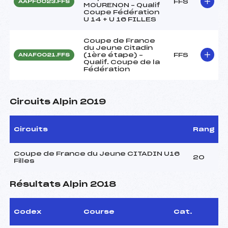
FFS
AAPF0023.FFS
MOURENON – Qualif
Coupe Fédération
U 14 + U 16 FILLES
Coupe de France
du Jeune Citadin
(1ère étape) –
FFS
ANAF0021.FFS
Qualif. Coupe de la
Fédération
Circuits Alpin 2019
Circuits
Rang
Coupe de France du Jeune CITADIN U16
20
Filles
Résultats Alpin 2018
Codex
Course
Cat.