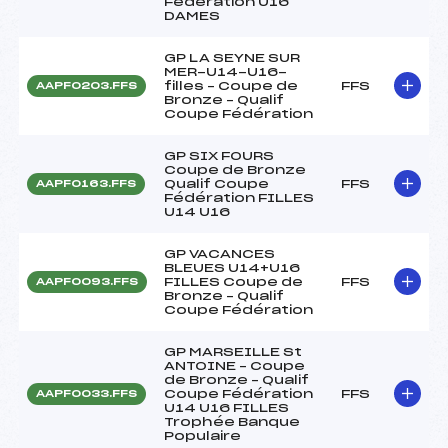
Fédération U16
DAMES
GP LA SEYNE SUR
MER-U14-U16-
filles – Coupe de
FFS
AAPF0203.FFS
Bronze – Qualif
Coupe Fédération
GP SIX FOURS
Coupe de Bronze
Qualif Coupe
FFS
AAPF0163.FFS
Fédération FILLES
U14 U16
GP VACANCES
BLEUES U14+U16
FILLES Coupe de
FFS
AAPF0093.FFS
Bronze – Qualif
Coupe Fédération
GP MARSEILLE St
ANTOINE – Coupe
de Bronze – Qualif
Coupe Fédération
FFS
AAPF0033.FFS
U14 U16 FILLES
Trophée Banque
Populaire