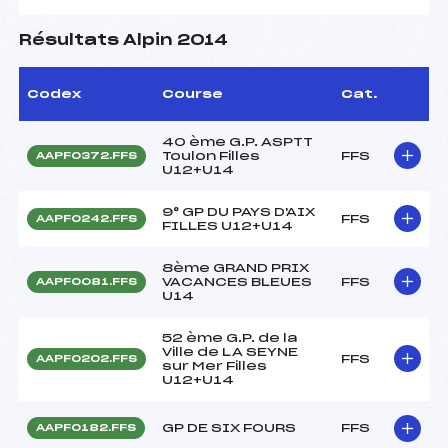
Résultats Alpin 2014
Codex
Course
Cat.
40 ème G.P. ASPTT
Toulon Filles
FFS
AAPF0372.FFS
U12+U14
9° GP DU PAYS D'AIX
FFS
AAPF0242.FFS
FILLES U12+U14
8ème GRAND PRIX
VACANCES BLEUES
FFS
AAPF0081.FFS
U14
52 ème G.P. de la
Ville de LA SEYNE
FFS
AAPF0202.FFS
sur Mer Filles
U12+U14
GP DE SIX FOURS
FFS
AAPF0182.FFS