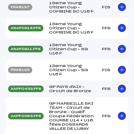
13eme Young
Citizen Cup –
FIS
FRA6137
COMBINE SC U16 F
13eme Young
Citizen Cup –
FFS
ANAF0213.FFS
COMBINE SC U16 F
13eme Young
Citizen Cup – SG
FFS
ANAF0211.FFS
U16 F
13eme Young
Citizen Cup – SG
FIS
FRA6134
U16 F
GP PAYS d'AIX –
FFS
AAPF0433.FFS
Circuit de Bronze
GP MARSEILLE SKI
TEAM – Circuit de
Bronze – Qualif
Coupe Fédération
FFS
AAPF0393.FFS
COURSE U14 + U16
filles DOSSARDS
VALLEE DE L'UBAY