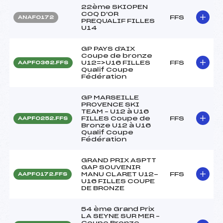
22ème SKIOPEN
COQ D'OR
FFS
ANAF0172
PREQUALIF FILLES
U14
GP PAYS d'AIX
Coupe de bronze
U12=>U16 FILLES
FFS
AAPF0362.FFS
Qualif Coupe
Fédération
GP MARSEILLE
PROVENCE SKI
TEAM – U12 à U16
FILLES Coupe de
FFS
AAPF0252.FFS
Bronze U12 à U16
Qualif Coupe
Fédération
GRAND PRIX ASPTT
GAP SOUVENIR
MANU CLARET U12-
FFS
AAPF0172.FFS
U16 FILLES COUPE
DE BRONZE
54 ème Grand Prix
LA SEYNE SUR MER –
Coupe Bronze