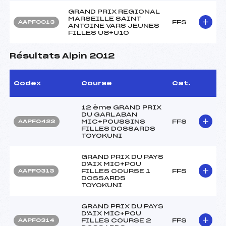
GRAND PRIX REGIONAL
MARSEILLE SAINT
FFS
AAPF0013
ANTOINE VARS JEUNES
FILLES U8+U10
Résultats Alpin 2012
Codex
Course
Cat.
12 ème GRAND PRIX
DU GARLABAN
MIC+POUSSINS
FFS
AAPF0423
FILLES DOSSARDS
TOYOKUNI
GRAND PRIX DU PAYS
D'AIX MIC+POU
FILLES COURSE 1
FFS
AAPF0313
DOSSARDS
TOYOKUNI
GRAND PRIX DU PAYS
D'AIX MIC+POU
FILLES COURSE 2
FFS
AAPF0314