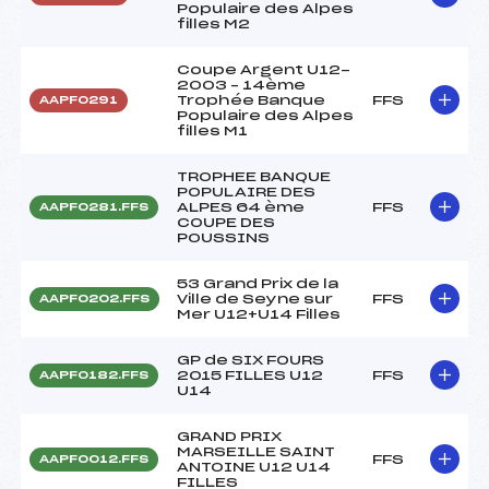
Populaire des Alpes
filles M2
Coupe Argent U12-
2003 – 14ème
Trophée Banque
FFS
AAPF0291
Populaire des Alpes
filles M1
TROPHEE BANQUE
POPULAIRE DES
ALPES 64 ème
FFS
AAPF0281.FFS
COUPE DES
POUSSINS
53 Grand Prix de la
Ville de Seyne sur
FFS
AAPF0202.FFS
Mer U12+U14 Filles
GP de SIX FOURS
2015 FILLES U12
FFS
AAPF0182.FFS
U14
GRAND PRIX
MARSEILLE SAINT
FFS
AAPF0012.FFS
ANTOINE U12 U14
FILLES