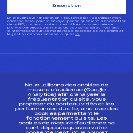
Inscription
En cliquant sur « inscription », j’autorise la FFS à utiliser mon
adresse email pour m’envoyer périodiquement la newsletter
de la FFS, qui peut contenir des offres commerciales et
promotionnelles de la FFS ou de ses partenaires. Pour plus
d’informations sur les modalités d’exercice de vos droits et
la gestion de vos données, cliquez
ici
CONTACT
Nous utilisons des cookies de
ESPACE PRESSE
mesure d’audience (Google
Analytics) afin d’analyser la
fréquentation du site, vous
Ressources
proposer du contenu vidéo et les
performances du site, ainsi que des
Pass’Neige
cookies permettant le
Projet sportif fédéral
fonctionnement du site. Les
cookies de mesure d’audience ne
Projet de performance fédéral
sont déposés qu’avec votre
Antidopage
consentement. Vous pouvez