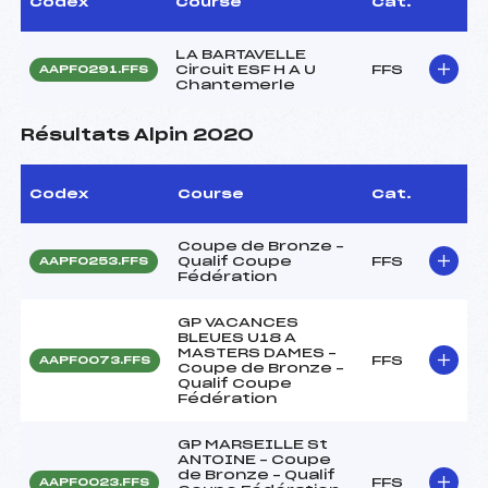
Codex
Course
Cat.
LA BARTAVELLE
Circuit ESF H A U
FFS
AAPF0291.FFS
Chantemerle
Résultats Alpin 2020
Codex
Course
Cat.
Coupe de Bronze –
Qualif Coupe
FFS
AAPF0253.FFS
Fédération
GP VACANCES
BLEUES U18 A
MASTERS DAMES –
FFS
AAPF0073.FFS
Coupe de Bronze –
Qualif Coupe
Fédération
GP MARSEILLE St
ANTOINE – Coupe
de Bronze – Qualif
FFS
AAPF0023.FFS