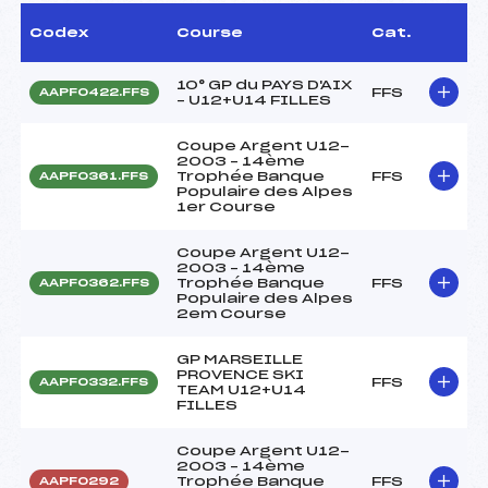
Codex
Course
Cat.
10° GP du PAYS D'AIX
FFS
AAPF0422.FFS
– U12+U14 FILLES
Coupe Argent U12-
2003 – 14ème
Trophée Banque
FFS
AAPF0361.FFS
Populaire des Alpes
1er Course
Coupe Argent U12-
2003 – 14ème
Trophée Banque
FFS
AAPF0362.FFS
Populaire des Alpes
2em Course
GP MARSEILLE
PROVENCE SKI
FFS
AAPF0332.FFS
TEAM U12+U14
FILLES
Coupe Argent U12-
2003 – 14ème
Trophée Banque
FFS
AAPF0292