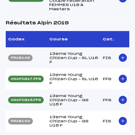
Coupe Fédération
FEMMES U18 à
Masters
Résultats Alpin 2019
Codex
Course
Cat.
13eme Young
Citizen Cup – SL U16
FIS
FRA6142
F
13eme Young
Citizen Cup – SL U16
FFS
ANAF0217.FFS
F
13eme Young
Citizen Cup – GS
FFS
ANAF0215.FFS
U16 F
13eme Young
Citizen Cup – GS
FIS
FRA6140
U16 F