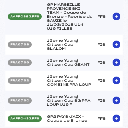
GP MARSEILLE
PROVENCE SKI
TEAM – Coupe de
Bronze – Reprise du
FFS
AAPF0383.FFS
SAUZE le
11/03/2018 U14
U16 FILLES
12eme Young
Citizen Cup
FIS
FRA6768
SLALOM
12eme Young
FIS
FRA6766
Citizen Cup GEANT
12eme Young
Citizen Cup
FIS
FRA6762
COMBINE PRA LOUP
12eme Young
Citizen Cup SG PRA
FIS
FRA6760
LOUP U16 F
GP2 PAYS d'AIX –
FFS
AAPF0433.FFS
Coupe de Bronze