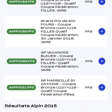
FFS
AAPF0162.FFS
U12=>U16 – Qualif
Coupe Fédération
FILLES. VARS
Grand Prix de SIX
FOURS – Coupe
Bronze U12+>U16
FILLES Qualif
FFS
AAPF0152.FFS
Coupe Fédération.
30 Janvier 2016.
VARS
GP VACANCES
BLEUES – Coupe
Bronze U12=>U16
FFS
AAPF0082.FFS
FILLES- Qualif
Coupe Fédération.
VARS
GP MARSEILLE St
ANTOINE – Coupe
Bronze U12=>U16 –
FFS
AAPF0011.FFS
Qualif Coupe
Fédération Filles
Résultats Alpin 2015