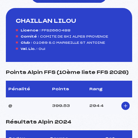
CHAILLAN LILOU
foi(s) le ski
Licence :
FFS2660488
Comité :
COMITE DE SKI ALPES PROVENCE
Club :
01069 S.C MARSEILLE ST ANTOINE
Val. Lic. :
Oui
Points Alpin FFS (10ème liste FFS 2026)
Pénalité
Points
Rang
@
399.53
2944
Résultats Alpin 2024