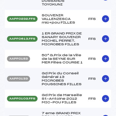
DOSSARDS
TOYOKUNI
SOUVENIR
VALLENZESCA
FFS
AAPF0232.FFS
mic+pou FILLES
1 ER GRAND PRIX DE
SANARY SOUVENIR
FFS
AAPF0613.FFS
MICHEL PERRET.
MICROBES FILLES
50° G.Prix de la Ville
de la SEYNE SUR
FFS
AAPF0153
MER Filles COURSE 1
Gd Prix du Conseil
Général 13
FFS
AAPF0133
MICROBES
POUSSINES FILLES
Gd Prix de Marseille
St-Antoine 2012
FFS
AAPF0103.FFS
MIC-POU FILLES
7 eme GRAND PRIX