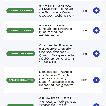
GP ASPTT GAP U14
A MASTER – Circuit
FFS
AAPF0223.FFS
de Bronze – Qualif
Coupe Fédération
GP SIX FOURS –
Circuit de Bronze –
FFS
AAPF0113.FFS
Qualif Coupe
Fédération
Coupe de France
du Jeune Citadin
(2ème étape) –
FFS
ANAF0083.FFS
Qualif. Coupe de la
Fédération slalom
filles u16
Coupe de France
du Jeune Citadin
(2ème étape) –
FFS
ANAF0081.FFS
Qualif. Coupe de la
Fédération geant
filles U16
GP MARSEILLE St
ANTOINE – Circuit B.
Trophée José