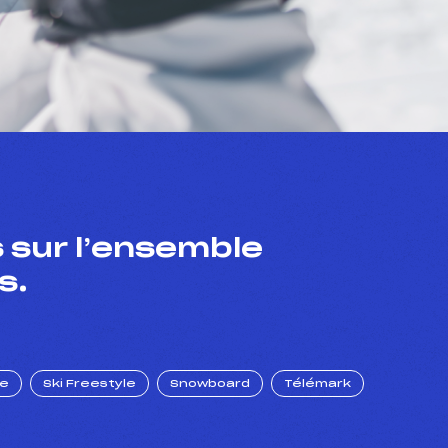
 sur l’ensemble
s.
ue
Ski Freestyle
Snowboard
Télémark