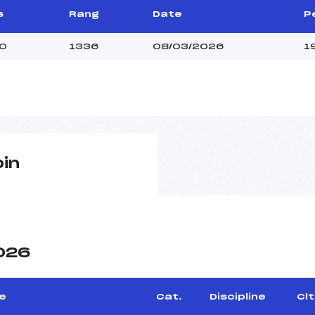
s
Rang
Date
P
0
1336
08/03/2026
1
pin
2026
e
Cat.
Discipline
Clt