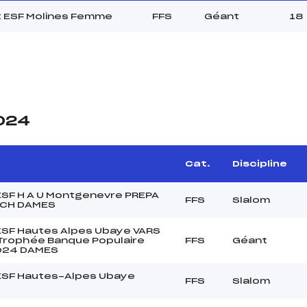
t ESF Molines Femme
FFS
Géant
18
2024
Cat.
Discipline
 ESF H A U Montgenevre PREPA
FFS
Slalom
ECH DAMES
 ESF Hautes Alpes Ubaye VARS
Trophée Banque Populaire
FFS
Géant
024 DAMES
 ESF Hautes-Alpes Ubaye
FFS
Slalom