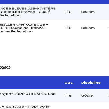
ANCES BLEUES U18-MASTERS
Coupe de Bronze – Qualif
FFS
Slalom
Fédération
EILLE St ANTOINE U 18 +
LLES Coupe de Bronze –
FFS
Slalom
Coupe Fédération
2020
Cat.
Discipline
Argent 2020 U16 DAMES Les
FFS
Géant
'Argent U16 – Trophée BP