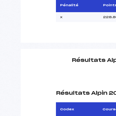
Pénalité
Point
x
228.8
Résultats Al
Résultats Alpin 
Codex
Cours