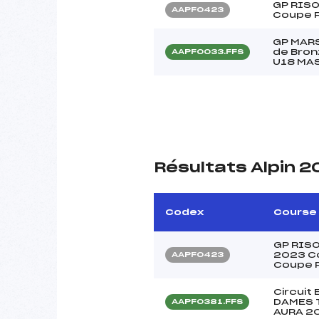
GP RISO
AAPF0423
Coupe 
GP MARS
de Bron
AAPF0033.FFS
U18 MA
Résultats Alpin 
Codex
Course
GP RISO
2023 Co
AAPF0423
Coupe 
Circuit
DAMES 
AAPF0381.FFS
AURA 2