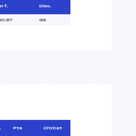
erf.
Disc.
90.67
GS
.
Pts
Clt/Cat