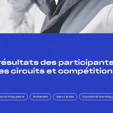
résultats des participants
es circuits et compétition
Fond Populaire
Rollerski
Saut à Ski
Combiné Nordiq