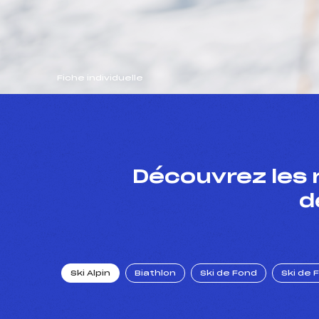
Fiche individuelle
Découvrez les 
d
Ski Alpin
Biathlon
Ski de Fond
Ski de 