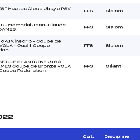
 ESF Hautes Alpes Ubaye PSV
FFS
Slalom
 ESF Mémorial Jean-Claude
FFS
Slalom
 DAMES
 d'AIX inscrip – Coupe de
VOLA – Qualif Coupe
FFS
Slalom
ion
EILLE St ANTOINE U18 à
AMES Coupe de Bronze VOLA
FFS
Géant
f Coupe Fédération
2022
Cat.
Discipline