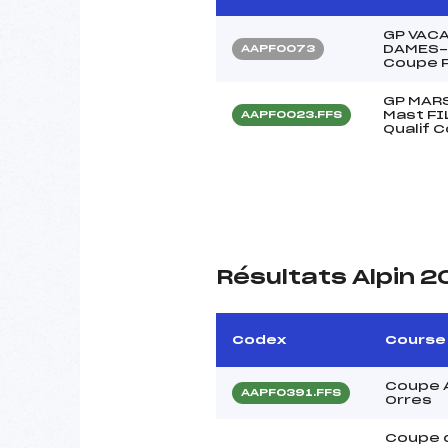
GP VAC
DAMES- 
AAPF0073
Coupe 
GP MARS
Mast FI
AAPF0023.FFS
Qualif 
Résultats Alpin 
Codex
Course
Coupe 
AAPF0391.FFS
Orres
Coupe d