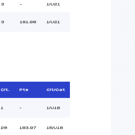
3
–
1/U21
3
191.98
1/U21
Clt.
Pts
Clt/Cat
1
–
1/U18
26
183.97
15/U18