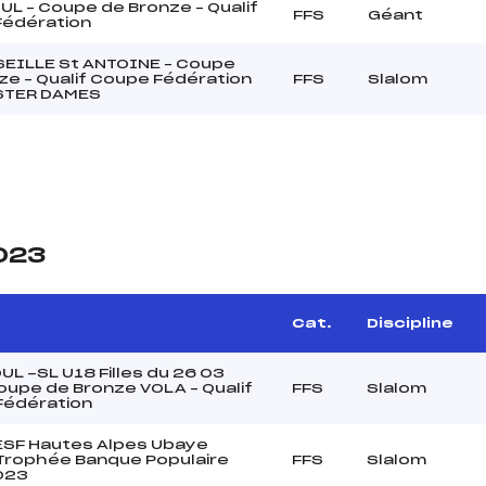
UL – Coupe de Bronze – Qualif
FFS
Géant
Fédération
EILLE St ANTOINE – Coupe
ze – Qualif Coupe Fédération
FFS
Slalom
STER DAMES
2023
Cat.
Discipline
UL -SL U18 Filles du 26 03
upe de Bronze VOLA – Qualif
FFS
Slalom
Fédération
 ESF Hautes Alpes Ubaye
Trophée Banque Populaire
FFS
Slalom
023