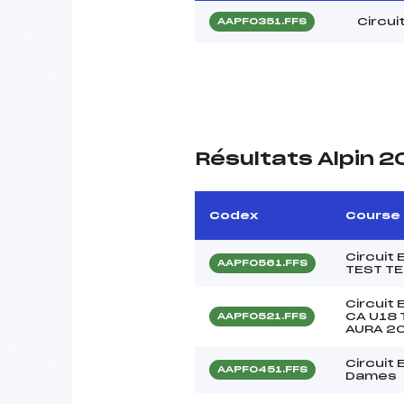
Circui
AAPF0351.FFS
Résultats Alpin 
Codex
Course
Circuit
AAPF0561.FFS
TEST T
Circuit
CA U18 
AAPF0521.FFS
AURA 2
Circuit
AAPF0451.FFS
Dames