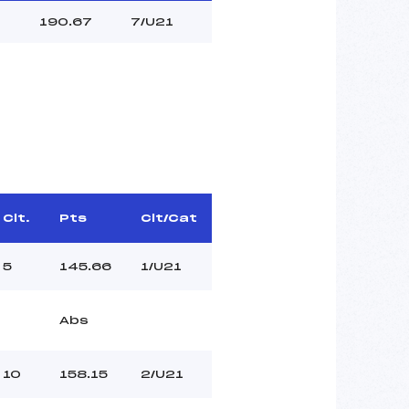
190.67
7/U21
Clt.
Pts
Clt/Cat
5
145.66
1/U21
Abs
10
158.15
2/U21