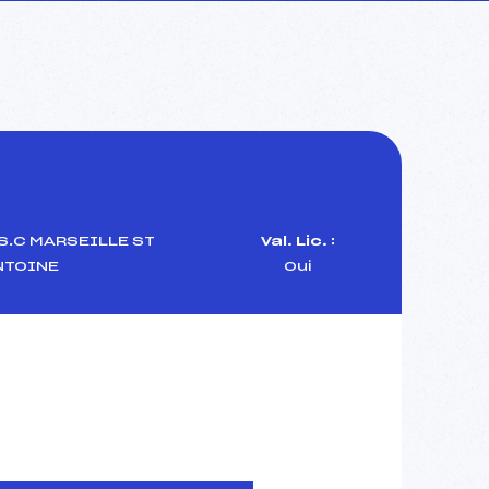
S.C MARSEILLE ST
Val. Lic. :
NTOINE
Oui