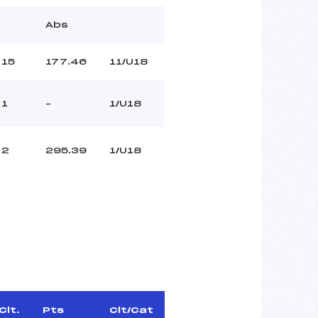
Abs
15
177.46
11/U18
1
–
1/U18
2
295.39
1/U18
Clt.
Pts
Clt/Cat