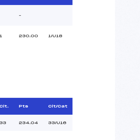
–
1
230.00
1/U18
Clt.
Pts
Clt/Cat
33
234.04
33/U16