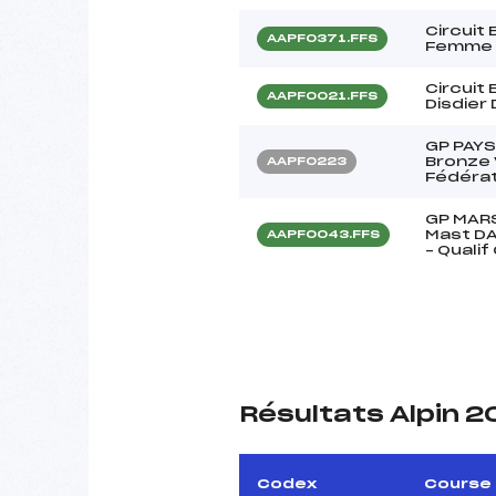
Circuit
AAPF0371.FFS
Femme
Circuit
AAPF0021.FFS
Disdier
GP PAYS
Bronze 
AAPF0223
Fédérat
GP MARS
Mast D
AAPF0043.FFS
– Quali
Résultats Alpin 
Codex
Course