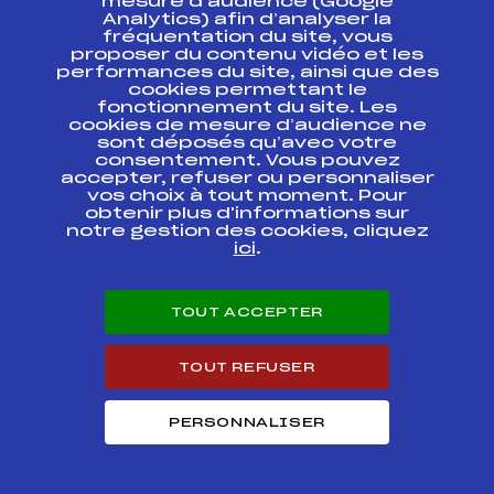
mesure d’audience (Google
SAMSE NATIONAL
FFS
BNAM0123.FFS
TOUR
Analytics) afin d’analyser la
fréquentation du site, vous
proposer du contenu vidéo et les
CHAMPIONNAT D
performances du site, ainsi que des
EUROPE JUNIORS
FFS
FIS0324.FFS
cookies permettant le
BIATHLON
fonctionnement du site. Les
cookies de mesure d’audience ne
CHAMPIONNAT D
sont déposés qu’avec votre
EUROPE JUNIORS
FFS
FIS0322.FFS
consentement. Vous pouvez
BIATHLON
accepter, refuser ou personnaliser
vos choix à tout moment. Pour
obtenir plus d'informations sur
IBU CUP BIATHLON
FFS
FIS0320.FFS
notre gestion des cookies, cliquez
JUNIOR
ici
.
IBU CUP BIATHLON
FFS
FIS0316.FFS
JUNIOR
TOUT ACCEPTER
IBU CUP BIATHLON
FFS
FIS0317.FFS
JUNIOR
TOUT REFUSER
LE MARATHON DU
FFS
FNAM0281.FFS
GRAND BEC (21km)
PERSONNALISER
SAMSE NATIONAL
TOUR U19 / U21 /
FFS
BNAM0063.FFS