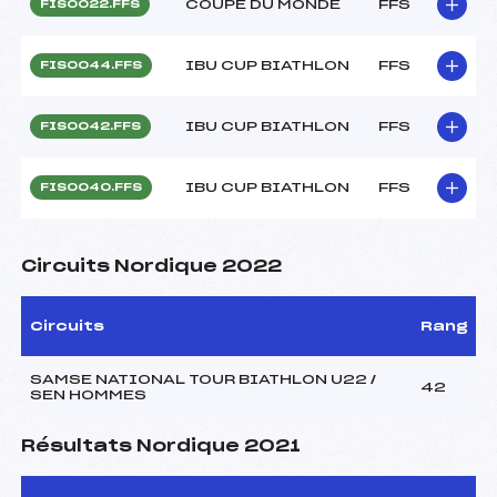
COUPE DU MONDE
FFS
FIS0022.FFS
IBU CUP BIATHLON
FFS
FIS0044.FFS
IBU CUP BIATHLON
FFS
FIS0042.FFS
IBU CUP BIATHLON
FFS
FIS0040.FFS
Circuits Nordique 2022
Circuits
Rang
SAMSE NATIONAL TOUR BIATHLON U22 /
42
SEN HOMMES
Résultats Nordique 2021