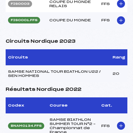
COUPE DU MONDE
FFS
FIS0003
RELAIS
COUPE DU MONDE
FFS
FIS0001.FFS
Circuits Nordique 2023
Circuits
Rang
SAMSE NATIONAL TOUR BIATHLON U22 /
20
SEN HOMMES
Résultats Nordique 2022
Codex
Course
Cat.
SAMSE BIATHLON
SUMMER TOUR N°2 –
FFS
BNAM0134.FFS
Championnat de
France