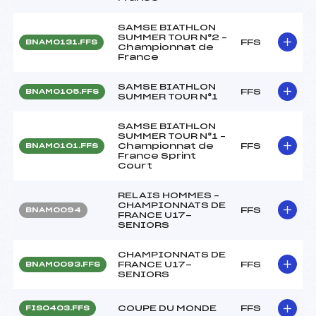
SAMSE BIATHLON
SUMMER TOUR N°2 –
FFS
BNAM0131.FFS
Championnat de
France
SAMSE BIATHLON
FFS
BNAM0105.FFS
SUMMER TOUR N°1
SAMSE BIATHLON
SUMMER TOUR N°1 –
Championnat de
FFS
BNAM0101.FFS
France Sprint
Court
RELAIS HOMMES –
CHAMPIONNATS DE
FFS
BNAM0094
FRANCE U17-
SENIORS
CHAMPIONNATS DE
FRANCE U17-
FFS
BNAM0093.FFS
SENIORS
COUPE DU MONDE
FFS
FIS0403.FFS