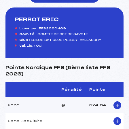
PERROT ERIC
foi(s) le ski
Licence :
FFS2660469
Comité :
COMITE DE SKI DE SAVOIE
Club :
13102 SKI CLUB PEISEY-VALLANDRY
Val. Lic. :
Oui
Points Nordique FFS (5ème liste FFS
2026)
Pénalité
Points
Fond
@
574.64
Fond Populaire