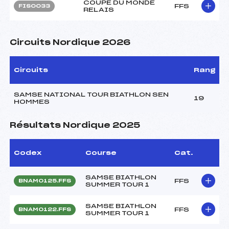
COUPE DU MONDE
FFS
FIS0033
RELAIS
Circuits Nordique 2026
Circuits
Rang
SAMSE NATIONAL TOUR BIATHLON SEN
19
HOMMES
Résultats Nordique 2025
Codex
Course
Cat.
SAMSE BIATHLON
FFS
BNAM0125.FFS
SUMMER TOUR 1
SAMSE BIATHLON
FFS
BNAM0122.FFS
SUMMER TOUR 1