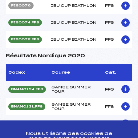
IBU CUP BIATHLON
FFS
FIS0076
IBU CUP BIATHLON
FFS
FIS0074.FFS
IBU CUP BIATHLON
FFS
FIS0072.FFS
Résultats Nordique 2020
Codex
Course
Cat.
SAMSE SUMMER
FFS
BNAM0134.FFS
TOUR
SAMSE SUMMER
FFS
BNAM0131.FFS
TOUR
SAMSE NATIONAL
FFS
BNAM0125.FFS
TOUR
Nous utilisons des cookies de