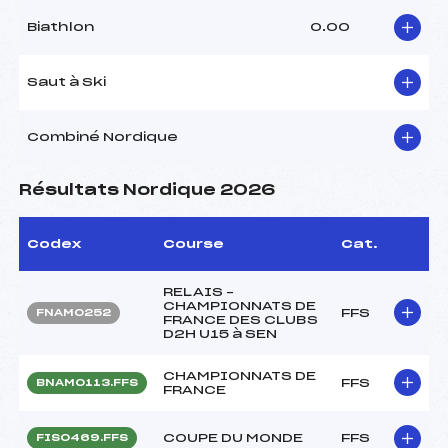
Biathlon
0.00
Saut à Ski
Combiné Nordique
Résultats Nordique 2026
Codex
Course
Cat.
RELAIS –
CHAMPIONNATS DE
FFS
FNAM0252
FRANCE DES CLUBS
D2H U15 à SEN
CHAMPIONNATS DE
FFS
BNAM0113.FFS
FRANCE
COUPE DU MONDE
FFS
FIS0469.FFS