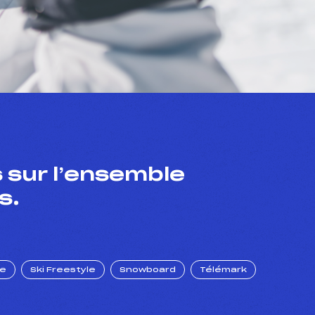
 sur l’ensemble
s.
ue
Ski Freestyle
Snowboard
Télémark