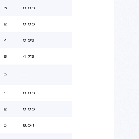
6
0.00
2
0.00
4
0.33
8
4.73
2
–
1
0.00
2
0.00
5
8.04