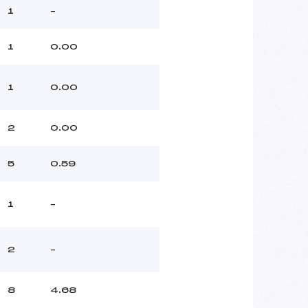
1
–
1
0.00
1
0.00
2
0.00
5
0.59
1
–
2
–
8
4.68