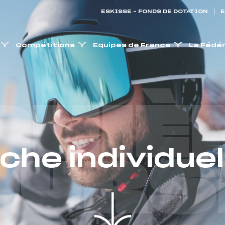
ESKISSE – FONDS DE DOTATION
E
Compétitions
Equipes de France
La Fédé
RNIÈ
iche individuel
OURS