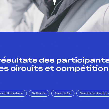
résultats des participants
es circuits et compétition
Fond Populaire
Rollerski
Saut à Ski
Combiné Nordiq