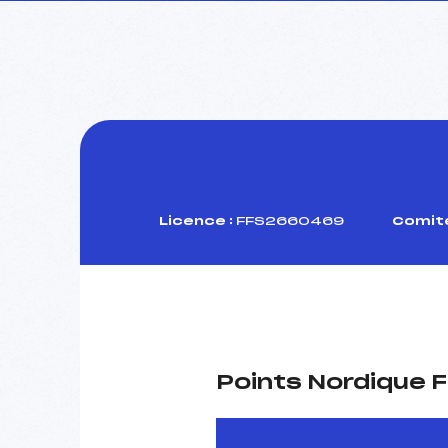
Licence :
FFS2660469
Comité
Points Nordique F