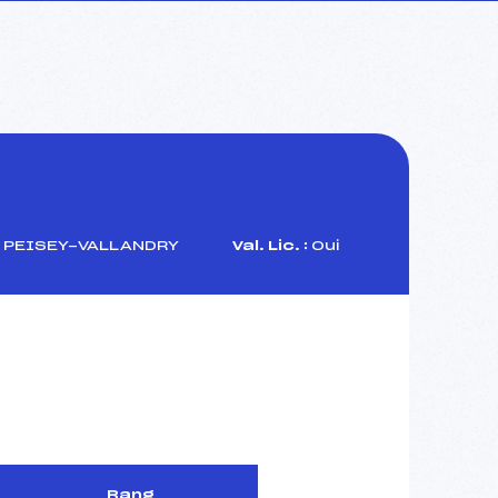
B PEISEY-VALLANDRY
Val. Lic. :
Oui
Rang