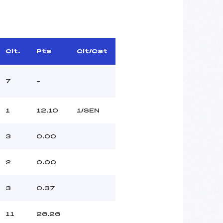
Clt.
Pts
Clt/Cat
7
–
1
12.10
1/SEN
3
0.00
2
0.00
3
0.37
11
26.26