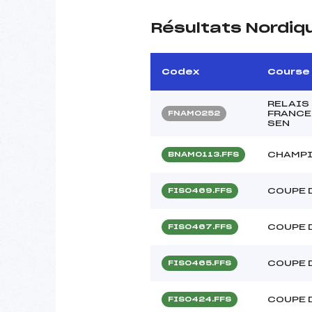
Résultats Nordiq
Codex
Course
RELAIS
FRANCE 
FNAM0252
SEN
CHAMPI
BNAM0113.FFS
COUPE 
FIS0469.FFS
COUPE 
FIS0467.FFS
COUPE 
FIS0465.FFS
COUPE 
FIS0424.FFS