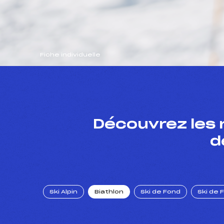
Fiche individuelle
Découvrez les 
d
Ski Alpin
Biathlon
Ski de Fond
Ski de 