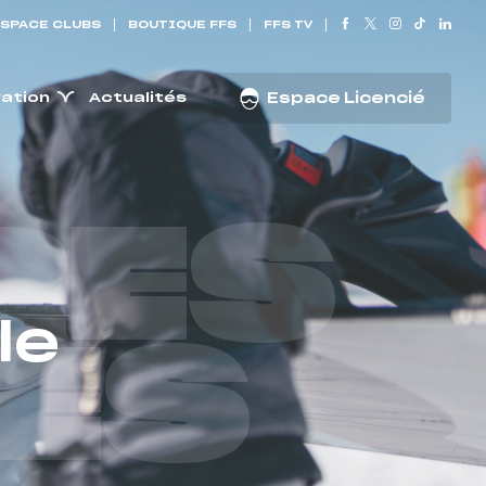
SPACE CLUBS
BOUTIQUE FFS
FFS TV
ration
Actualités
Espace Licencié
RES
le
ES