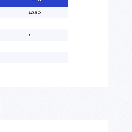
1230
1