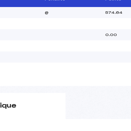
@
574.64
0.00
ique