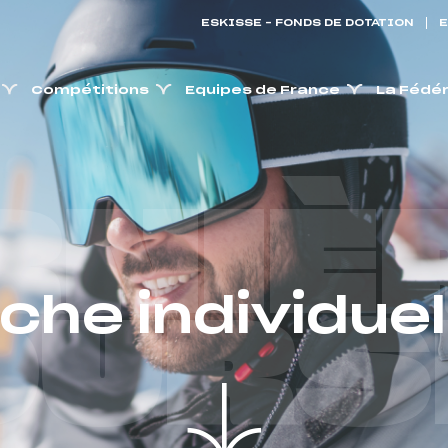
ESKISSE – FONDS DE DOTATION
E
Compétitions
Equipes de France
La Fédé
RNIÈ
iche individuel
OURS