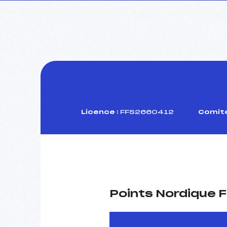
Licence :
FFS2660412
Comité
Points Nordique F