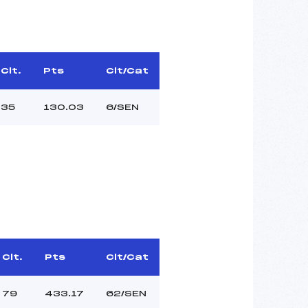
Clt.
Pts
Clt/Cat
35
130.03
6/SEN
Clt.
Pts
Clt/Cat
79
433.17
62/SEN