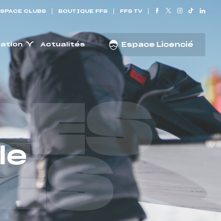
SPACE CLUBS
BOUTIQUE FFS
FFS TV
ration
Actualités
Espace Licencié
RES
le
ES