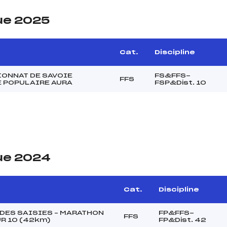
ue 2025
Cat.
Discipline
ONNAT DE SAVOIE
FS&FFS-
FFS
 POPULAIRE AURA
FSP&Dist. 10
ue 2024
Cat.
Discipline
 DES SAISIES – MARATHON
FP&FFS-
FFS
UR 10 (42km)
FP&Dist. 42