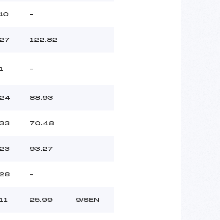
10
–
27
122.82
1
–
24
88.93
33
70.48
23
93.27
28
–
11
25.99
9/SEN