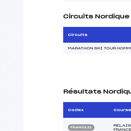
Circuits Nordiqu
Circuits
MARATHON SKI TOUR HOM
Résultats Nordiq
Codex
Cours
RELAI
FNAM0131
FRANCE