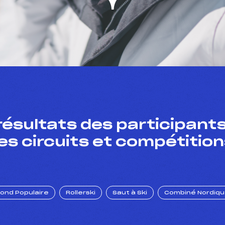
résultats des participants
es circuits et compétition
Fond Populaire
Rollerski
Saut à Ski
Combiné Nordiq