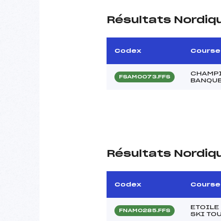
Résultats Nordiq
Codex
Course
CHAMPI
FSAM0073.FFS
BANQUE
Résultats Nordiq
Codex
Course
ETOILE
FNAM0285.FFS
SKI TO