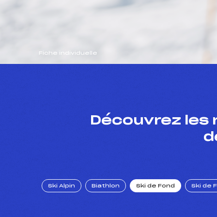
Fiche individuelle
Découvrez les 
d
Ski Alpin
Biathlon
Ski de Fond
Ski de 