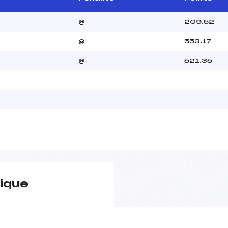
@
209.52
@
553.17
@
521.35
ique