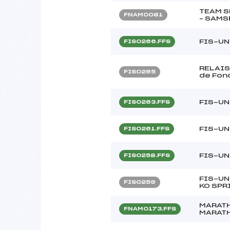
TEAM S
FNAM0081
– SAMS
FIS-UN
FIS0266.FFS
RELAIS
FIS0265
de Fon
FIS-UN
FIS0263.FFS
FIS-UN
FIS0261.FFS
FIS-UN
FIS0258.FFS
FIS-UN
FIS0259
KO SPR
MARATH
FNAM0173.FFS
MARATH