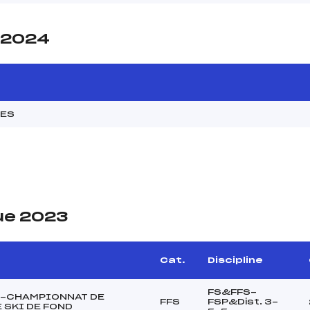
e 2024
MES
ue 2023
e
Cat.
Discipline
FS&FFS-
S-CHAMPIONNAT DE
FFS
FSP&Dist. 3-
 SKI DE FOND