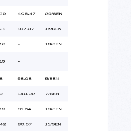
29
408.47
29/SEN
21
107.37
15/SEN
18
–
18/SEN
15
–
8
58.08
5/SEN
9
140.02
7/SEN
19
81.64
19/SEN
42
80.67
11/SEN