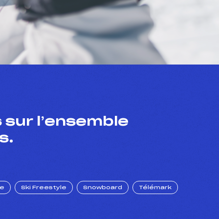
 sur l’ensemble
s.
ue
Ski Freestyle
Snowboard
Télémark