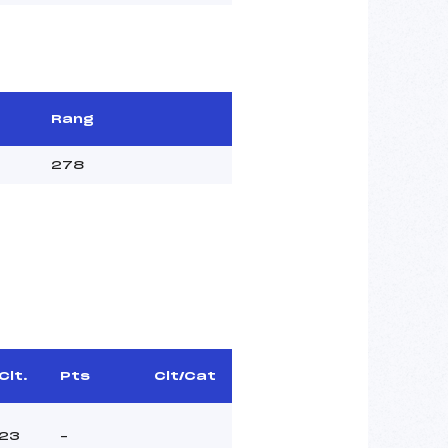
Rang
278
Clt.
Pts
Clt/Cat
23
–