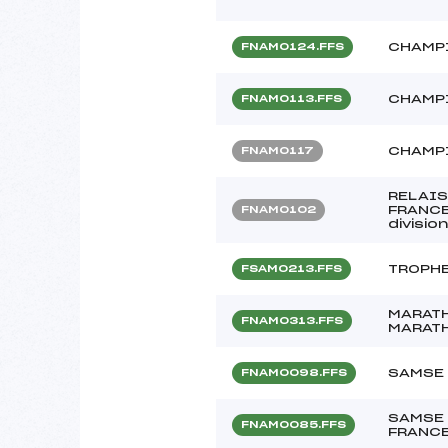
CHAMPI
FNAM0124.FFS
CHAMPI
FNAM0113.FFS
CHAMPI
FNAM0117
RELAIS
FRANCE
FNAM0102
divisi
TROPHE
FSAM0213.FFS
MARATH
FNAM0313.FFS
MARATH
SAMSE 
FNAM0098.FFS
SAMSE 
FNAM0085.FFS
FRANCE