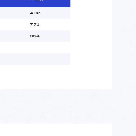
492
771
354