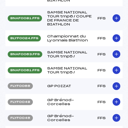
BIATHLON
SAMSE NATIONAL
TOUR tmp6 / COUPE
FFS
BNAF0081.FFS
DE FRANCE DE
BIATHLON
Championnat du
FFS
BLYF0024.FFS
Lyonnais Biathlon
SAMSE NATIONAL
FFS
BNAF0063.FFS
TOUR tmp5 /
SAMSE NATIONAL
FFS
BNAF0061.FFS
TOUR tmp5 /
GP POIZAT
FFS
FLYF0066
GP Brénod-
FFS
FLYF0048
Corcelles
GP Brénod-
FFS
FLYF0046
Corcelles