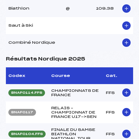
Biathlon
@
109.38
Saut à Ski
Combiné Nordique
Résultats Nordique 2025
Codex
Course
Cat.
CHAMPIONNATS DE
FFS
BNAF0114.FFS
FRANCE
RELAIS –
CHAMPIONNAT DE
FFS
BNAF0117
FRANCE U17->SEN
FINALE DU SAMSE
BIATHLON
FFS
BNAF0104.FFS
NATIONAL TOUR