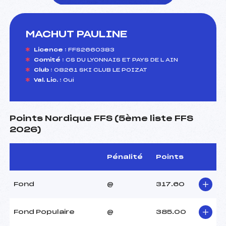
MACHUT PAULINE
foi(s) le ski
Licence :
FFS2660383
Comité :
CS DU LYONNAIS ET PAYS DE L AIN
Club :
08261 SKI CLUB LE POIZAT
Val. Lic. :
Oui
Points Nordique FFS (5ème liste FFS
2026)
Pénalité
Points
Fond
@
317.60
Fond Populaire
@
385.00