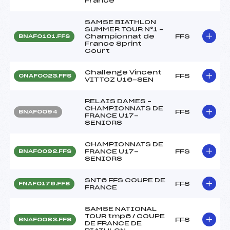
France
SAMSE BIATHLON
SUMMER TOUR N°1 –
Championnat de
FFS
BNAF0101.FFS
France Sprint
Court
Challenge Vincent
FFS
ONAF0023.FFS
VITTOZ U16-SEN
RELAIS DAMES –
CHAMPIONNATS DE
FFS
BNAF0094
FRANCE U17-
SENIORS
CHAMPIONNATS DE
FRANCE U17-
FFS
BNAF0092.FFS
SENIORS
SNT6 FFS COUPE DE
FFS
FNAF0176.FFS
FRANCE
SAMSE NATIONAL
TOUR tmp6 / COUPE
FFS
BNAF0083.FFS
DE FRANCE DE