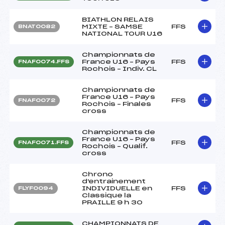
BIATHLON RELAIS
MIXTE – SAMSE
FFS
BNAT0082
NATIONAL TOUR U16
Championnats de
France U16 – Pays
FFS
FNAF0074.FFS
Rochois – Indiv. CL
Championnats de
France U16 – Pays
FFS
FNAF0072
Rochois – Finales
cross
Championnats de
France U16 – Pays
FFS
FNAF0071.FFS
Rochois – Qualif.
cross
Chrono
d'entrainement
INDIVIDUELLE en
FFS
FLYF0094
Classique la
PRAILLE 9 h 30
CHAMPIONNATS DE