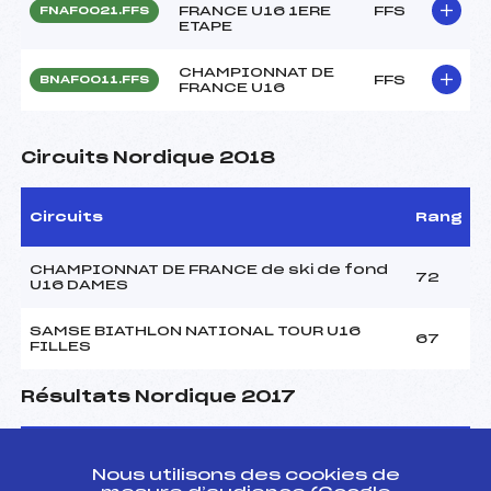
FRANCE U16 1ERE
FFS
FNAF0021.FFS
ETAPE
CHAMPIONNAT DE
FFS
BNAF0011.FFS
FRANCE U16
Circuits Nordique 2018
Circuits
Rang
CHAMPIONNAT DE FRANCE de ski de fond
72
U16 DAMES
SAMSE BIATHLON NATIONAL TOUR U16
67
FILLES
Résultats Nordique 2017
Codex
Course
Cat.
Nous utilisons des cookies de