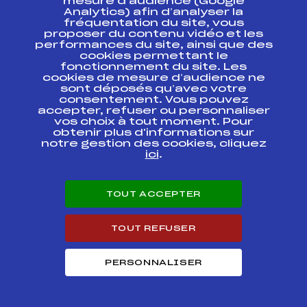
mesure d’audience (Google
29 Octobre M.
Analytics) afin d’analyser la
Start en Libre pour
FFS
OLYF0034
fréquentation du site, vous
U 12 à Sen
proposer du contenu vidéo et les
performances du site, ainsi que des
cookies permettant le
SAMSE BIATHLON
fonctionnement du site. Les
SUMMER TOUR FFS
FFS
BNAF0142.FFS
cookies de mesure d’audience ne
U16
sont déposés qu’avec votre
consentement. Vous pouvez
CHALLENGE
accepter, refuser ou personnaliser
NATIONAL VINCENT
vos choix à tout moment. Pour
VITTOZ —
FFS
ONAF0036.FFS
obtenir plus d'informations sur
DIMANCHE
notre gestion des cookies, cliquez
POURSUITE —
ici
.
CHALLENGE
NATIONAL VINCENT
FFS
ONAF0032
VITTOZ — SAMEDI
TOUT ACCEPTER
QUALIFS —
TOUT REFUSER
GP du CSVR Mass
start en libre T.C PT
FFS
OLYF0014
pour U10
PERSONNALISER
CHAMPIONNATS DE
FRANCE DE SKI DE
FOND D'ETE MASS
FFS
ONAF0025.FFS