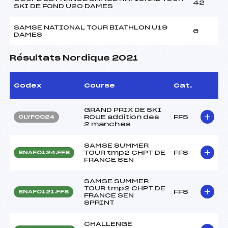
42
SKI DE FOND U20 DAMES
SAMSE NATIONAL TOUR BIATHLON U19
6
DAMES
Résultats Nordique 2021
Codex
Course
Cat.
GRAND PRIX DE SKI
ROUE addition des
FFS
OLYF0024
2 manches
SAMSE SUMMER
TOUR tmp2 CHPT DE
FFS
BNAF0124.FFS
FRANCE SEN
SAMSE SUMMER
TOUR tmp2 CHPT DE
FFS
BNAF0121.FFS
FRANCE SEN
SPRINT
CHALLENGE