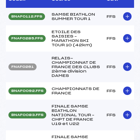
SAMSE BIATHLON
FFS
BNAF0112.FFS
SUMMER TOUR 1
ETOILE DES
SAISIES –
FFS
FNAF0285.FFS
MARATHON SKI
TOUR 10 (42km)
RELAIS-
CHAMPIONNAT DE
FRANCE DES CLUBS
FFS
FNAF0261
2ème division
DAMES
CHAMPIONNATS DE
FFS
BNAF0092.FFS
FRANCE
FINALE SAMSE
BIATHLON
NATIONAL TOUR –
FFS
BNAF0083.FFS
CHPT DE FRANCE
U19 et U22
FINALE SAMSE