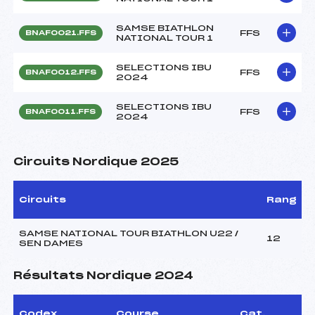
SAMSE BIATHLON
FFS
BNAF0021.FFS
NATIONAL TOUR 1
SELECTIONS IBU
FFS
BNAF0012.FFS
2024
SELECTIONS IBU
FFS
BNAF0011.FFS
2024
Circuits Nordique 2025
Circuits
Rang
SAMSE NATIONAL TOUR BIATHLON U22 /
12
SEN DAMES
Résultats Nordique 2024
Codex
Course
Cat.