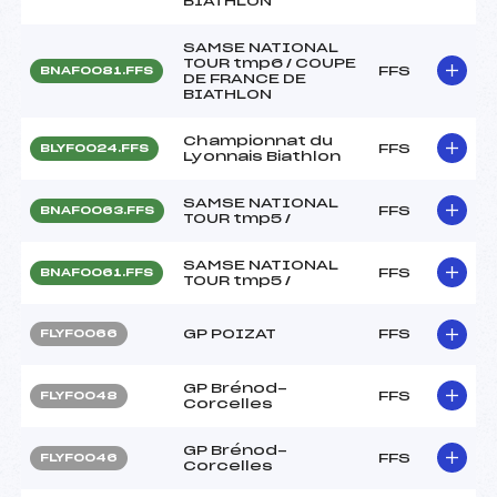
BIATHLON
SAMSE NATIONAL
TOUR tmp6 / COUPE
FFS
BNAF0081.FFS
DE FRANCE DE
BIATHLON
Championnat du
FFS
BLYF0024.FFS
Lyonnais Biathlon
SAMSE NATIONAL
FFS
BNAF0063.FFS
TOUR tmp5 /
SAMSE NATIONAL
FFS
BNAF0061.FFS
TOUR tmp5 /
GP POIZAT
FFS
FLYF0066
GP Brénod-
FFS
FLYF0048
Corcelles
GP Brénod-
FFS
FLYF0046
Corcelles