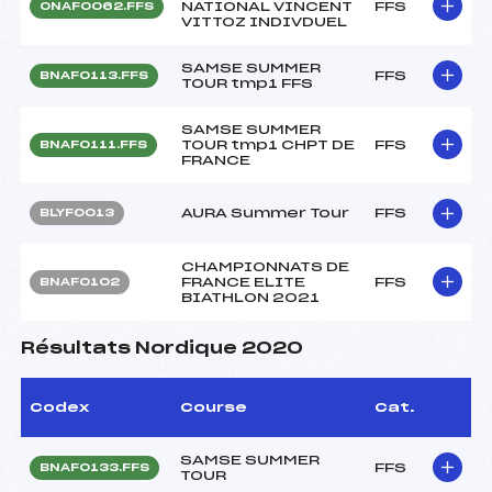
NATIONAL VINCENT
FFS
ONAF0062.FFS
VITTOZ INDIVDUEL
SAMSE SUMMER
FFS
BNAF0113.FFS
TOUR tmp1 FFS
SAMSE SUMMER
TOUR tmp1 CHPT DE
FFS
BNAF0111.FFS
FRANCE
AURA Summer Tour
FFS
BLYF0013
CHAMPIONNATS DE
FRANCE ELITE
FFS
BNAF0102
BIATHLON 2021
Résultats Nordique 2020
Codex
Course
Cat.
SAMSE SUMMER
FFS
BNAF0133.FFS
TOUR