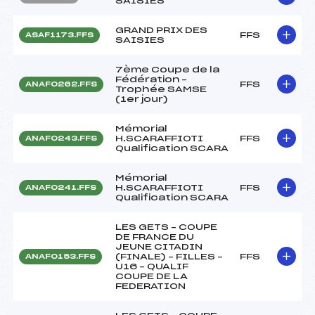
SAISIES
GRAND PRIX DES
FFS
ASAF1173.FFS
SAISIES
7ème Coupe de la
Fédération –
FFS
ANAF0262.FFS
Trophée SAMSE
(1er jour)
Mémorial
H.SCARAFFIOTI
FFS
ANAF0243.FFS
Qualification SCARA
Mémorial
H.SCARAFFIOTI
FFS
ANAF0241.FFS
Qualification SCARA
LES GETS – COUPE
DE FRANCE DU
JEUNE CITADIN
(FINALE) – FILLES –
FFS
ANAF0153.FFS
U16 – QUALIF
COUPE DE LA
FEDERATION