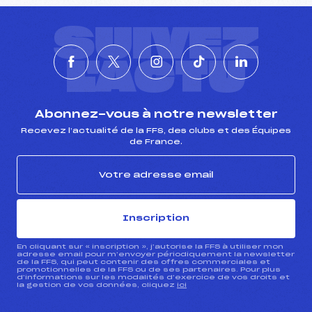
SUIVEZ
L'ACTU
Abonnez-vous à notre newsletter
Recevez l’actualité de la FFS, des clubs et des Équipes
de France.
Inscription
En cliquant sur « inscription », j’autorise la FFS à utiliser mon
adresse email pour m’envoyer périodiquement la newsletter
de la FFS, qui peut contenir des offres commerciales et
promotionnelles de la FFS ou de ses partenaires. Pour plus
d’informations sur les modalités d’exercice de vos droits et
la gestion de vos données, cliquez
ici