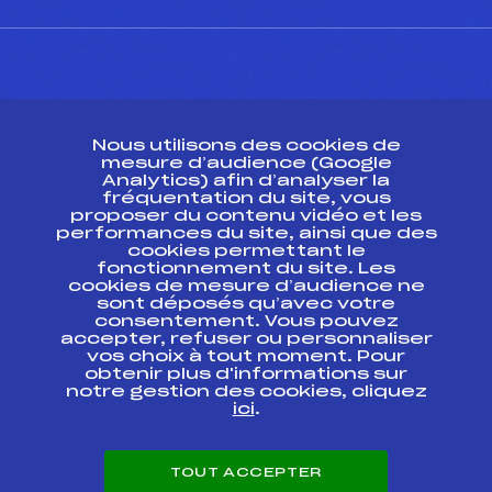
CONTACT
Nous utilisons des cookies de
ESPACE PRESSE
mesure d’audience (Google
Analytics) afin d’analyser la
fréquentation du site, vous
Ressources
proposer du contenu vidéo et les
performances du site, ainsi que des
Pass’Neige
cookies permettant le
Projet sportif fédéral
fonctionnement du site. Les
cookies de mesure d’audience ne
Projet de performance fédéral
sont déposés qu’avec votre
Antidopage
consentement. Vous pouvez
Pôle Développement, Formation, Suivi
accepter, refuser ou personnaliser
Scientifique
vos choix à tout moment. Pour
Listes ministérielles
obtenir plus d'informations sur
notre gestion des cookies, cliquez
Pôle vie de l’athlète
ici
.
Enseignement professionnel
Informatique et chronométrage
Circuits
TOUT ACCEPTER