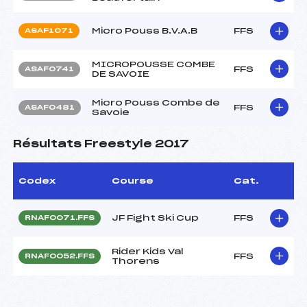
Micro Pouss B.V.A.B
FFS
ASAF1071
MICROPOUSSE COMBE
FFS
ASAF0741
DE SAVOIE
Micro Pouss Combe de
FFS
ASAF0481
Savoie
Résultats Freestyle 2017
Codex
Course
Cat.
JF Fight Ski Cup
FFS
RNAF0071.FFS
Rider Kids Val
FFS
RNAF0052.FFS
Thorens