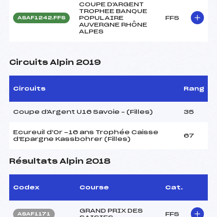
COUPE D'ARGENT
TROPHEE BANQUE
POPULAIRE
FFS
ASAF1242.FFS
AUVERGNE RHÔNE
ALPES
Circuits Alpin 2019
Circuits
Rang
Coupe d'Argent U16 Savoie – (Filles)
35
Ecureuil d'Or -16 ans Trophée Caisse
67
d'Epargne Kassbohrer (Filles)
Résultats Alpin 2018
Codex
Course
Cat.
GRAND PRIX DES
FFS
ASAF1171