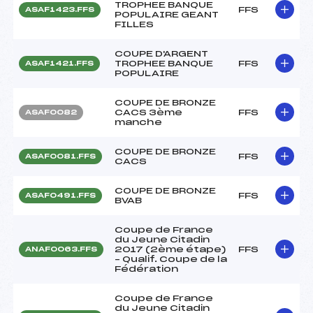
TROPHEE BANQUE
FFS
ASAF1423.FFS
POPULAIRE GEANT
FILLES
COUPE D'ARGENT
TROPHEE BANQUE
FFS
ASAF1421.FFS
POPULAIRE
COUPE DE BRONZE
CACS 3ème
FFS
ASAF0082
manche
COUPE DE BRONZE
FFS
ASAF0081.FFS
CACS
COUPE DE BRONZE
FFS
ASAF0491.FFS
BVAB
Coupe de France
du Jeune Citadin
2017 (2ème étape)
FFS
ANAF0063.FFS
– Qualif. Coupe de la
Fédération
Coupe de France
du Jeune Citadin