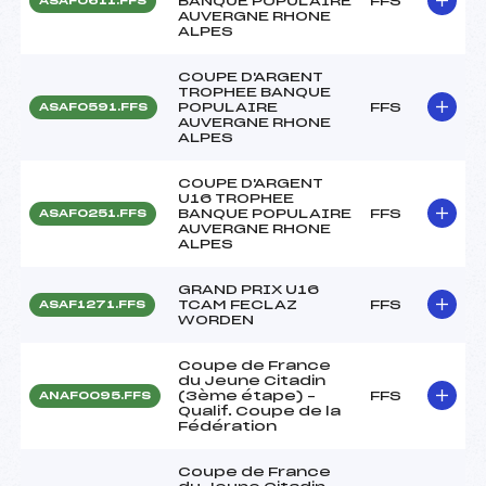
BANQUE POPULAIRE
FFS
ASAF0611.FFS
AUVERGNE RHONE
ALPES
COUPE D'ARGENT
TROPHEE BANQUE
POPULAIRE
FFS
ASAF0591.FFS
AUVERGNE RHONE
ALPES
COUPE D'ARGENT
U16 TROPHEE
BANQUE POPULAIRE
FFS
ASAF0251.FFS
AUVERGNE RHONE
ALPES
GRAND PRIX U16
TCAM FECLAZ
FFS
ASAF1271.FFS
WORDEN
Coupe de France
du Jeune Citadin
(3ème étape) –
FFS
ANAF0095.FFS
Qualif. Coupe de la
Fédération
Coupe de France