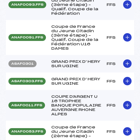
du Jeune Citadin
(3ème étape) –
FFS
ANAF0093.FFS
Qualif. Coupe de la
Fédération
Coupe de France
du Jeune Citadin
(3ème étape) –
FFS
ANAF0091.FFS
Qualif. Coupe de la
Fédération U16
DAMES
GRAND PRIX D' HERY
FFS
ASAF0301
SUR UGINE
GRAND PRIX D' HERY
FFS
ASAF0303.FFS
SUR UGINE
COUPE D'ARGENT U
16 TROPHEE
BANQUE POPULAIRE
FFS
ASAF0011.FFS
AUVERGNE RHONE
ALPES
Coupe de France
du Jeune Citadin
FFS
ANAF0053.FFS
(2ème étape) –