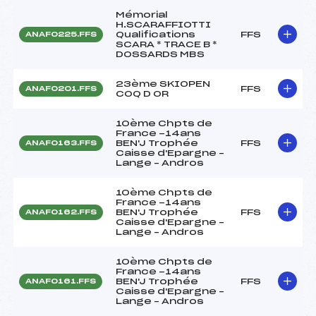
Mémorial
H.SCARAFFIOTTI
Qualifications
FFS
ANAF0225.FFS
SCARA * TRACE B *
DOSSARDS MBS
23ème SKIOPEN
FFS
ANAF0201.FFS
COQ D OR
10ème Chpts de
France -14ans
BEN'J Trophée
FFS
ANAF0163.FFS
Caisse d'Epargne –
Lange – Andros
10ème Chpts de
France -14ans
BEN'J Trophée
FFS
ANAF0162.FFS
Caisse d'Epargne –
Lange – Andros
10ème Chpts de
France -14ans
BEN'J Trophée
FFS
ANAF0161.FFS
Caisse d'Epargne –
Lange – Andros