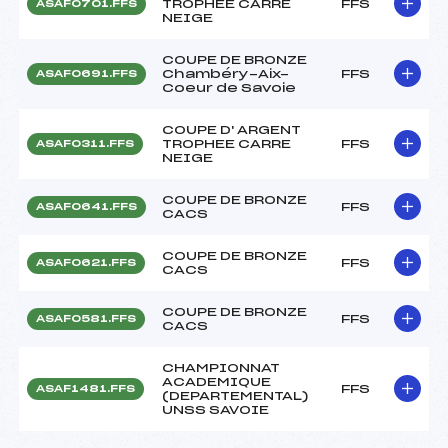
TROPHEE CARRE
FFS
ASAF0701.FFS
NEIGE
COUPE DE BRONZE
Chambéry-Aix-
FFS
ASAF0691.FFS
Coeur de Savoie
COUPE D' ARGENT
TROPHEE CARRE
FFS
ASAF0311.FFS
NEIGE
COUPE DE BRONZE
FFS
ASAF0641.FFS
CACS
COUPE DE BRONZE
FFS
ASAF0621.FFS
CACS
COUPE DE BRONZE
FFS
ASAF0581.FFS
CACS
CHAMPIONNAT
ACADEMIQUE
FFS
ASAF1481.FFS
(DEPARTEMENTAL)
UNSS SAVOIE