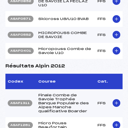
DE SAVOIE LA FECLAZ
FFS
ASAF0852
U10
Skicross U8/U10 BVAB
FFS
ASAF0571
MICROPOUSS COMBE
FFS
ASAF0552
DE SAVOIE
Micropouss Combe de
FFS
ASAF0401
Savoie U10
Résultats Alpin 2012
Codex
Course
Cat.
Finale Combe de
Savoie Trophée
Banque Populaire des
FFS
ASAF1311
Alpes Manche
qualificative Boarder
Micro Pouss
FFS
ASAF1261
Beaufortain