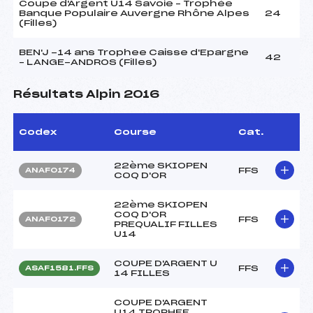
Coupe d'Argent U14 Savoie – Trophée
Banque Populaire Auvergne Rhône Alpes
24
(Filles)
BEN'J -14 ans Trophee Caisse d'Epargne
42
– LANGE-ANDROS (Filles)
Résultats Alpin 2016
Codex
Course
Cat.
22ème SKIOPEN
FFS
ANAF0174
COQ D'OR
22ème SKIOPEN
COQ D'OR
FFS
ANAF0172
PREQUALIF FILLES
U14
COUPE D'ARGENT U
FFS
ASAF1581.FFS
14 FILLES
COUPE D'ARGENT
U14 TROPHEE