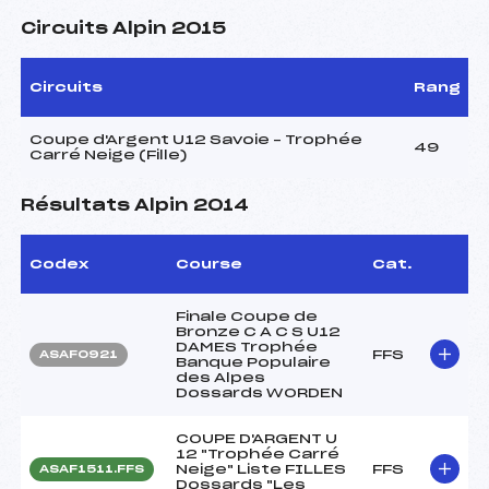
Circuits Alpin 2015
Circuits
Rang
Coupe d'Argent U12 Savoie – Trophée
49
Carré Neige (Fille)
Résultats Alpin 2014
Codex
Course
Cat.
Finale Coupe de
Bronze C A C S U12
DAMES Trophée
FFS
ASAF0921
Banque Populaire
des Alpes
Dossards WORDEN
COUPE D'ARGENT U
12 "Trophée Carré
Neige" Liste FILLES
FFS
ASAF1511.FFS
Dossards "Les