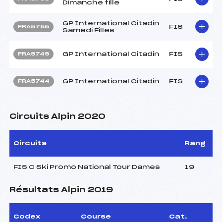
Dimanche fille
GP International Citadin
FIS
FRA5755
Samedi Filles
GP International Citadin
FIS
FRA5745
GP International Citadin
FIS
FRA5744
Circuits Alpin 2020
Circuits
Rang
FIS C Ski Promo National Tour Dames
19
Résultats Alpin 2019
Codex
Course
Cat.