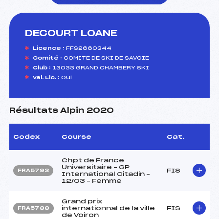
DECOURT LOANE
foi(s) le ski
Licence :
FFS2660344
Comité :
COMITE DE SKI DE SAVOIE
Club :
13033 GRAND CHAMBERY SKI
Val. Lic. :
Oui
Résultats Alpin 2020
Codex
Course
Cat.
Chpt de France
Universitaire – GP
FIS
FRA5793
International Citadin –
12/03 – Femme
Grand prix
internationnal de la ville
FIS
FRA5788
de Voiron