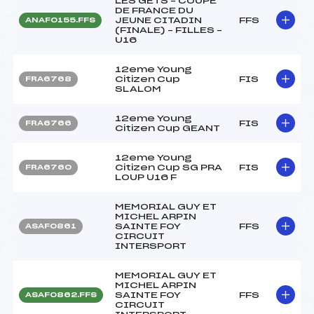
LES GETS – COUPE
DE FRANCE DU
JEUNE CITADIN
FFS
ANAF0155.FFS
(FINALE) – FILLES –
U16
12eme Young
Citizen Cup
FIS
FRA6768
SLALOM
12eme Young
FIS
FRA6766
Citizen Cup GEANT
12eme Young
Citizen Cup SG PRA
FIS
FRA6760
LOUP U16 F
MEMORIAL GUY ET
MICHEL ARPIN
SAINTE FOY
FFS
ASAF0861
CIRCUIT
INTERSPORT
MEMORIAL GUY ET
MICHEL ARPIN
SAINTE FOY
FFS
ASAF0862.FFS
CIRCUIT