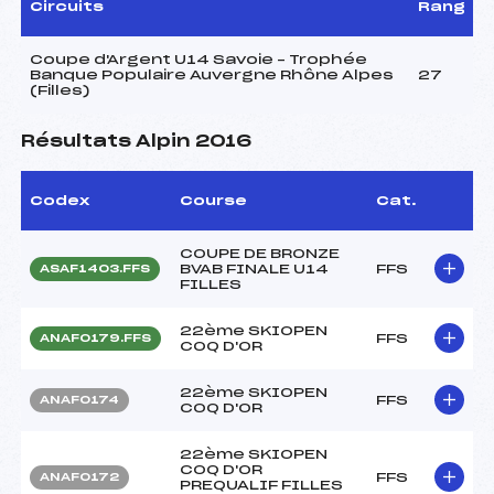
Circuits
Rang
Coupe d'Argent U14 Savoie – Trophée
Banque Populaire Auvergne Rhône Alpes
27
(Filles)
Résultats Alpin 2016
Codex
Course
Cat.
COUPE DE BRONZE
BVAB FINALE U14
FFS
ASAF1403.FFS
FILLES
22ème SKIOPEN
FFS
ANAF0179.FFS
COQ D'OR
22ème SKIOPEN
FFS
ANAF0174
COQ D'OR
22ème SKIOPEN
COQ D'OR
FFS
ANAF0172
PREQUALIF FILLES