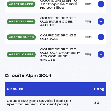
COUPE D'ARGENT U
12 "Trophée Carré
FFS
ASAF1501.FFS
Neige" Filles
COUPE DE BRONZE
U12 BVAB SCOBE
FFS
ASAF0311.FFS
ALBERT
COUPE DE BRONZE
FFS
ASAF0201.FFS
U12 BVAB
COUPE DE BRONZE
U12-U14 CHAMBERY
FFS
ASAF0161.FFS
AIX COEUR DE
SAVOIE
Circuits Alpin 2014
Circuits
Rang
Coupe d'Argent Savoie filles (clt
32
spécifique recrutement pole)