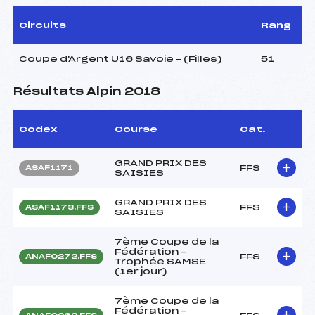
Circuits
Rang
Coupe d'Argent U16 Savoie – (Filles)
51
Résultats Alpin 2018
Codex
Course
Cat.
GRAND PRIX DES
FFS
ASAF1171
SAISIES
GRAND PRIX DES
FFS
ASAF1173.FFS
SAISIES
7ème Coupe de la
Fédération –
FFS
ANAF0272.FFS
Trophée SAMSE
(1er jour)
7ème Coupe de la
Fédération –