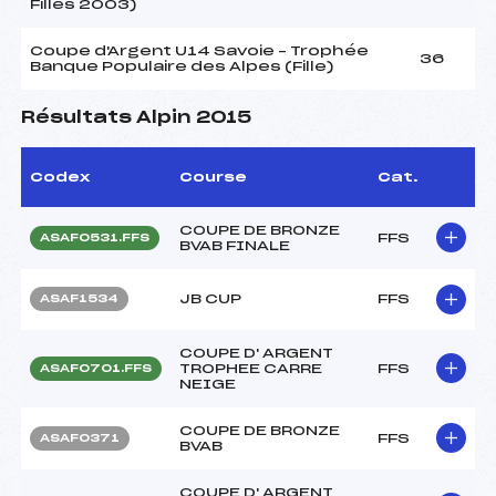
Filles 2003)
Coupe d'Argent U14 Savoie – Trophée
36
Banque Populaire des Alpes (Fille)
Résultats Alpin 2015
Codex
Course
Cat.
COUPE DE BRONZE
FFS
ASAF0531.FFS
BVAB FINALE
JB CUP
FFS
ASAF1534
COUPE D' ARGENT
TROPHEE CARRE
FFS
ASAF0701.FFS
NEIGE
COUPE DE BRONZE
FFS
ASAF0371
BVAB
COUPE D' ARGENT