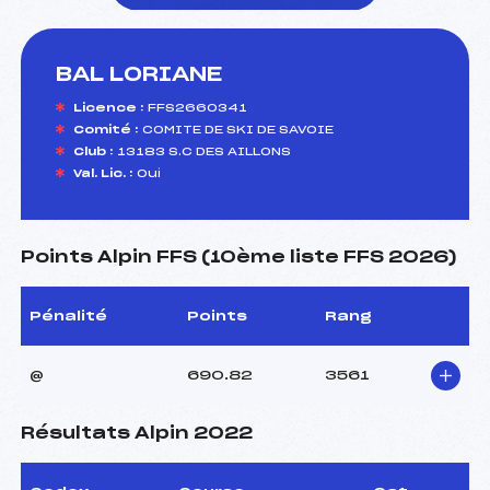
BAL LORIANE
foi(s) le ski
Licence :
FFS2660341
Comité :
COMITE DE SKI DE SAVOIE
Club :
13183 S.C DES AILLONS
Val. Lic. :
Oui
Points Alpin FFS (10ème liste FFS 2026)
Pénalité
Points
Rang
@
690.82
3561
Résultats Alpin 2022