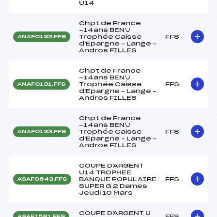
U14
Chpt de France
-14ans BEN'J
Trophée Caisse
FFS
ANAF0132.FFS
d'Epargne – Lange –
Andros FILLES
Chpt de France
-14ans BEN'J
Trophée Caisse
FFS
ANAF0131.FFS
d'Epargne – Lange –
Andros FILLES
Chpt de France
-14ans BEN'J
Trophée Caisse
FFS
ANAF0133.FFS
d'Epargne – Lange –
Andros FILLES
COUPE D'ARGENT
U14 TROPHEE
BANQUE POPULAIRE
FFS
ASAF0643.FFS
SUPER G 2 Dames
Jeudi 10 Mars
COUPE D'ARGENT U
FFS
ASAF1581.FFS