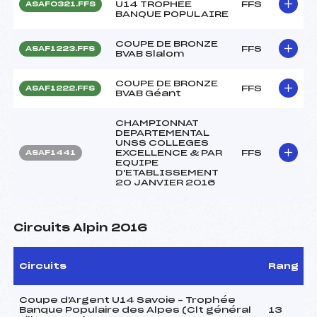
U14 TROPHEE
FFS
ASAF0321.FFS
BANQUE POPULAIRE
COUPE DE BRONZE
FFS
ASAF1223.FFS
BVAB Slalom
COUPE DE BRONZE
FFS
ASAF1222.FFS
BVAB Géant
CHAMPIONNAT
DEPARTEMENTAL
UNSS COLLEGES
EXCELLENCE & PAR
FFS
ASAF1441
EQUIPE
D'ETABLISSEMENT
20 JANVIER 2016
Circuits Alpin 2016
Circuits
Rang
Coupe d'Argent U14 Savoie – Trophée
Banque Populaire des Alpes (Clt général
13