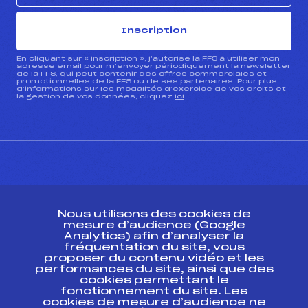
Inscription
En cliquant sur « inscription », j’autorise la FFS à utiliser mon
adresse email pour m’envoyer périodiquement la newsletter
de la FFS, qui peut contenir des offres commerciales et
promotionnelles de la FFS ou de ses partenaires. Pour plus
d’informations sur les modalités d’exercice de vos droits et
la gestion de vos données, cliquez
ici
CONTACT
Nous utilisons des cookies de
ESPACE PRESSE
mesure d’audience (Google
Analytics) afin d’analyser la
fréquentation du site, vous
Ressources
proposer du contenu vidéo et les
performances du site, ainsi que des
Pass’Neige
cookies permettant le
Projet sportif fédéral
fonctionnement du site. Les
cookies de mesure d’audience ne
Projet de performance fédéral