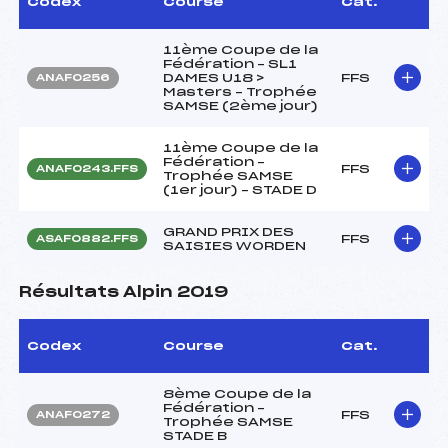
Codex
Course
Cat.
11ème Coupe de la
Fédération – SL1
DAMES U18 >
FFS
ANAF0256
Masters – Trophée
SAMSE (2ème jour)
11ème Coupe de la
Fédération –
FFS
ANAF0243.FFS
Trophée SAMSE
(1er jour) – STADE D
GRAND PRIX DES
FFS
ASAF0882.FFS
SAISIES WORDEN
Résultats Alpin 2019
Codex
Course
Cat.
8ème Coupe de la
Fédération –
FFS
ANAF0272
Trophée SAMSE
STADE B