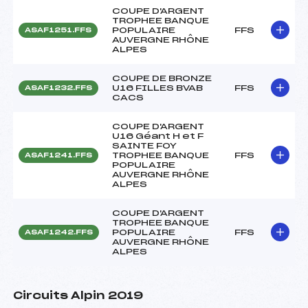
COUPE D'ARGENT
TROPHEE BANQUE
POPULAIRE
FFS
ASAF1251.FFS
AUVERGNE RHÔNE
ALPES
COUPE DE BRONZE
U16 FILLES BVAB
FFS
ASAF1232.FFS
CACS
COUPE D'ARGENT
U16 Géant H et F
SAINTE FOY
TROPHEE BANQUE
FFS
ASAF1241.FFS
POPULAIRE
AUVERGNE RHÔNE
ALPES
COUPE D'ARGENT
TROPHEE BANQUE
POPULAIRE
FFS
ASAF1242.FFS
AUVERGNE RHÔNE
ALPES
Circuits Alpin 2019