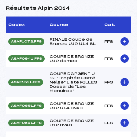
Résultats Alpin 2014
Codex
Course
Cat.
FINALE Coupe de
FFS
ASAF1072.FFS
Bronze U12 U14 SL
COUPE DE BRONZE
FFS
ASAF0941.FFS
U12 dames
COUPE D'ARGENT U
12 "Trophée Carré
Neige" Liste FILLES
FFS
ASAF1511.FFS
Dossards "Les
Menuires"
COUPE DE BRONZE
FFS
ASAF0651.FFS
U12 U14 BVAB
COUPE DE BRONZE
FFS
ASAF0591.FFS
U12 BVAB