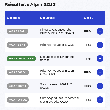
Résultats Alpin 2013
Codex
Course
Cat.
Finale Coupe de
FFS
ASAF1341
BRONZE U10 BVAB
Micro Pouss BVAB
FFS
ASAF1171
Coupe de Bronze
FFS
ASAF0961.FFS
BVAB
Micro Pouss BVAB
FFS
ASAF0861
U8-U10
Skicross U8/U10
FFS
ASAF0571
BVAB
Micropouss Combe
FFS
ASAF0401
de Savoie U10