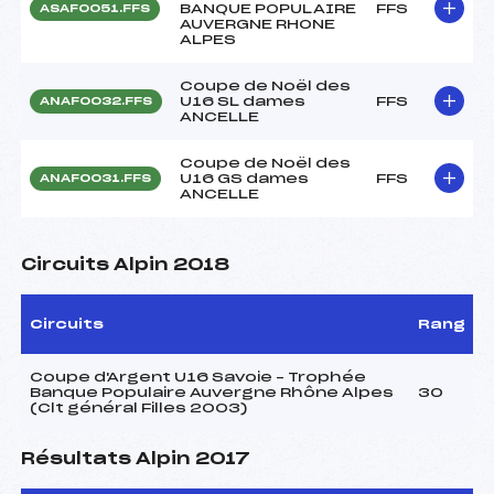
BANQUE POPULAIRE
FFS
ASAF0051.FFS
AUVERGNE RHONE
ALPES
Coupe de Noël des
U16 SL dames
FFS
ANAF0032.FFS
ANCELLE
Coupe de Noël des
U16 GS dames
FFS
ANAF0031.FFS
ANCELLE
Circuits Alpin 2018
Circuits
Rang
Coupe d'Argent U16 Savoie – Trophée
Banque Populaire Auvergne Rhône Alpes
30
(Clt général Filles 2003)
Résultats Alpin 2017