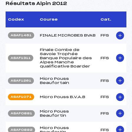
Résultats Alpin 2012
Codex
Course
Cat.
FINALE MICROBES BVAB
FFS
ASAF1461
Finale Combe de
Savoie Trophée
Banque Populaire des
FFS
ASAF1311
Alpes Manche
qualificative Boarder
Micro Pouss
FFS
ASAF1261
Beaufortain
Micro Pouss B.V.A.B
FFS
ASAF1071
Micro Pouss
FFS
ASAF0881
Beaufortin
Micro Pouss
FFS
ASAF0882
Beaufortin