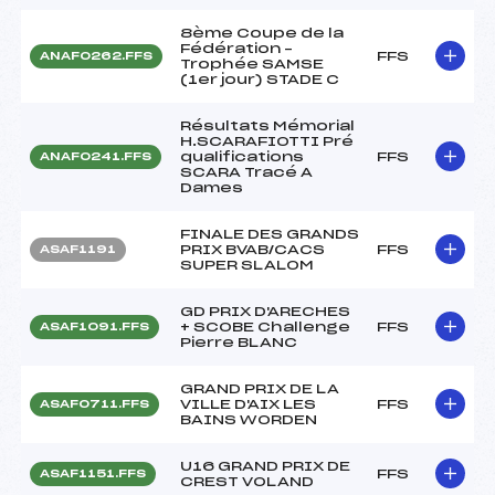
8ème Coupe de la
Fédération –
FFS
ANAF0262.FFS
Trophée SAMSE
(1er jour) STADE C
Résultats Mémorial
H.SCARAFIOTTI Pré
qualifications
FFS
ANAF0241.FFS
SCARA Tracé A
Dames
FINALE DES GRANDS
PRIX BVAB/CACS
FFS
ASAF1191
SUPER SLALOM
GD PRIX D'ARECHES
+ SCOBE Challenge
FFS
ASAF1091.FFS
Pierre BLANC
GRAND PRIX DE LA
VILLE D'AIX LES
FFS
ASAF0711.FFS
BAINS WORDEN
U16 GRAND PRIX DE
FFS
ASAF1151.FFS
CREST VOLAND