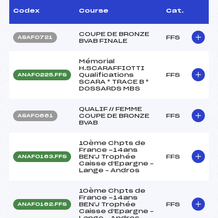
Codex
Course
Cat.
COUPE DE BRONZE
FFS
ASAF0721
BVAB FINALE
Mémorial
H.SCARAFFIOTTI
Qualifications
FFS
ANAF0225.FFS
SCARA * TRACE B *
DOSSARDS MBS
QUALIF // FEMME
COUPE DE BRONZE
FFS
ASAF0661
BVAB
10ème Chpts de
France -14ans
BEN'J Trophée
FFS
ANAF0163.FFS
Caisse d'Epargne –
Lange – Andros
10ème Chpts de
France -14ans
BEN'J Trophée
FFS
ANAF0162.FFS
Caisse d'Epargne –
Lange – Andros