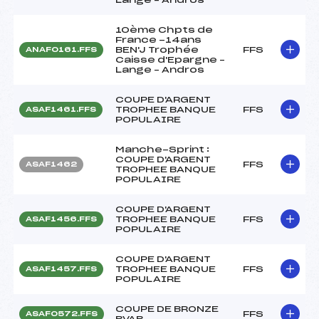
10ème Chpts de
France -14ans
BEN'J Trophée
FFS
ANAF0161.FFS
Caisse d'Epargne –
Lange – Andros
COUPE D'ARGENT
TROPHEE BANQUE
FFS
ASAF1461.FFS
POPULAIRE
Manche-Sprint :
COUPE D'ARGENT
FFS
ASAF1462
TROPHEE BANQUE
POPULAIRE
COUPE D'ARGENT
TROPHEE BANQUE
FFS
ASAF1456.FFS
POPULAIRE
COUPE D'ARGENT
TROPHEE BANQUE
FFS
ASAF1457.FFS
POPULAIRE
COUPE DE BRONZE
FFS
ASAF0572.FFS
BVAB