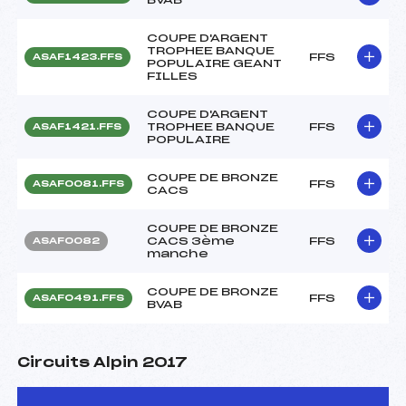
COUPE D'ARGENT
TROPHEE BANQUE
FFS
ASAF1423.FFS
POPULAIRE GEANT
FILLES
COUPE D'ARGENT
TROPHEE BANQUE
FFS
ASAF1421.FFS
POPULAIRE
COUPE DE BRONZE
FFS
ASAF0081.FFS
CACS
COUPE DE BRONZE
CACS 3ème
FFS
ASAF0082
manche
COUPE DE BRONZE
FFS
ASAF0491.FFS
BVAB
Circuits Alpin 2017