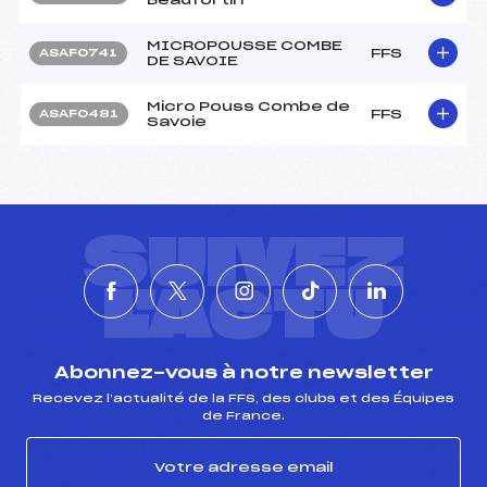
MICROPOUSSE COMBE
FFS
ASAF0741
DE SAVOIE
Micro Pouss Combe de
FFS
ASAF0481
Savoie
SUIVEZ
L'ACTU
Abonnez-vous à notre newsletter
Recevez l’actualité de la FFS, des clubs et des Équipes
de France.