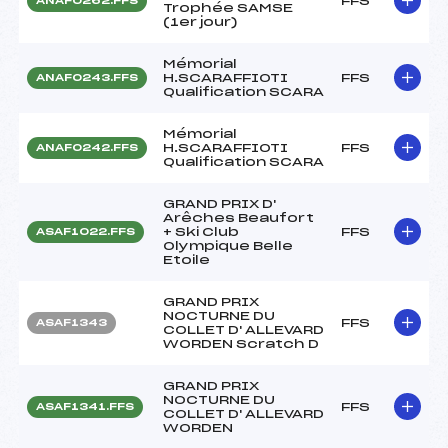
FFS
ANAF0262.FFS
Trophée SAMSE
(1er jour)
Mémorial
H.SCARAFFIOTI
FFS
ANAF0243.FFS
Qualification SCARA
Mémorial
H.SCARAFFIOTI
FFS
ANAF0242.FFS
Qualification SCARA
GRAND PRIX D'
Arêches Beaufort
+ Ski Club
FFS
ASAF1022.FFS
Olympique Belle
Etoile
GRAND PRIX
NOCTURNE DU
FFS
ASAF1343
COLLET D' ALLEVARD
WORDEN Scratch D
GRAND PRIX
NOCTURNE DU
FFS
ASAF1341.FFS
COLLET D' ALLEVARD
WORDEN