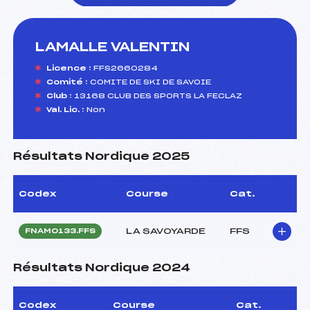
LAMALLE VALENTIN
foi(s) le ski
Licence :
FFS2660284
Comité :
COMITE DE SKI DE SAVOIE
Club :
13168 CLUB DES SPORTS LA FECLAZ
Val. Lic. :
Non
Résultats Nordique 2025
Codex
Course
Cat.
LA SAVOYARDE
FFS
FNAM0133.FFS
Résultats Nordique 2024
Codex
Course
Cat.