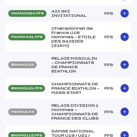
AIX SKI
FFS
ONAM0024.FFS
INVITATIONAL
Championnat de
France U18
Hommes – ETOILE
FFS
FNAM0431.FFS
DES SAISIES
(21km)
RELAIS MASCULIN
– CHAMPIONNATS
FFS
BNAM0123
DE FRANCE
BIATHLON
CHAMPIONNATS DE
FRANCE BIATHLON –
FFS
BNAM0121.FFS
MASS START
RELAIS DIVISION 1
Hommes –
FFS
FNAM0144
CHAMPIONNATS DE
FRANCE DES CLUBS
SAMSE NATIONAL
TOUR U19 / U21 /
FFS
BNAM0112.FFS