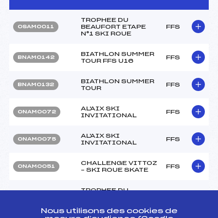
TROPHEE DU
BEAUFORT ETAPE
FFS
OSAM0011
N°1 SKI ROUE
BIATHLON SUMMER
FFS
BNAM0142
TOUR FFS U16
BIATHLON SUMMER
FFS
BNAM0132
TOUR
AL'AIX SKI
FFS
ONAM0072
INVITATIONAL
AL'AIX SKI
FFS
ONAM0075
INVITATIONAL
CHALLENGE VITTOZ
FFS
ONAM0051
– SKI ROUE SKATE
TROPHEE DU
BEAUFORT ETAPE 10
FFS
FSAM0143
FINALE
Nous utilisons des cookies de