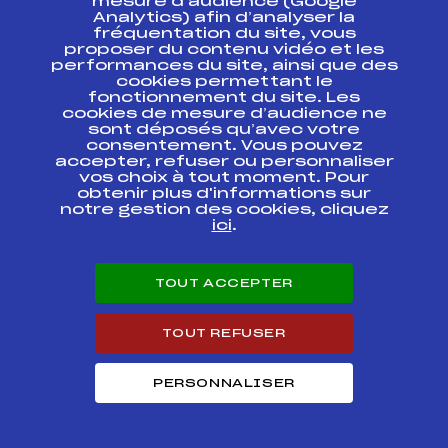
mesure d’audience (Google
Trophée du
Analytics) afin d’analyser la
Beaufort Etape 9 –
FFS
FSAM0133
fréquentation du site, vous
Etoile des Saisies
proposer du contenu vidéo et les
performances du site, ainsi que des
cookies permettant le
SAMSE NATIONAL
TOUR U16
FFS
fonctionnement du site. Les
BNAM0115
POURSUITE
cookies de mesure d’audience ne
sont déposés qu’avec votre
consentement. Vous pouvez
SAMSE NATIONAL
accepter, refuser ou personnaliser
TOUR U16
FFS
BNAM0102.FFS
vos choix à tout moment. Pour
POURSUITE
obtenir plus d'informations sur
notre gestion des cookies, cliquez
SAMSE NATIONAL
ici
.
FFS
BNAM0101.FFS
TOUR U16
LA SAVOYARDE 73
TOUT ACCEPTER
CAISSE D'EPARGNE
CLASSIQUE
FFS
FSAM0024
PETITES
TOUT REFUSER
DISTANCES
LA SAVOYARDE 73
PERSONNALISER
CAISSE D'EPARGNE
FFS
FSAM0014
SKATE
LE MARATHON DU