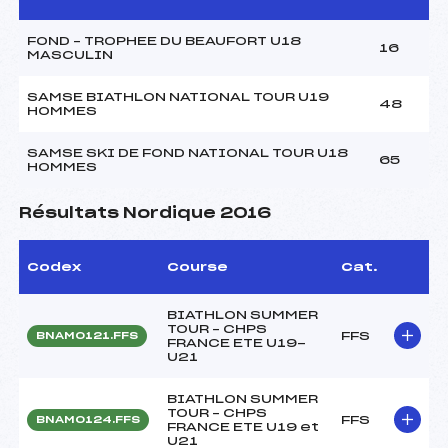
FOND – TROPHEE DU BEAUFORT U18
16
MASCULIN
SAMSE BIATHLON NATIONAL TOUR U19
48
HOMMES
SAMSE SKI DE FOND NATIONAL TOUR U18
65
HOMMES
Résultats Nordique 2016
Codex
Course
Cat.
BIATHLON SUMMER
TOUR – CHPS
FFS
BNAM0121.FFS
FRANCE ETE U19-
U21
BIATHLON SUMMER
TOUR – CHPS
FFS
BNAM0124.FFS
FRANCE ETE U19 et
U21