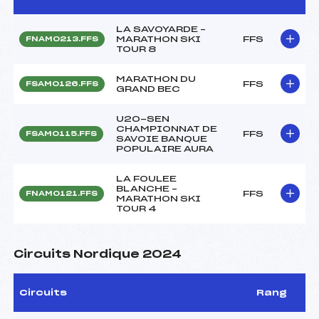
LA SAVOYARDE –
MARATHON SKI
FFS
FNAM0213.FFS
TOUR 8
MARATHON DU
FFS
FSAM0126.FFS
GRAND BEC
U20-SEN
CHAMPIONNAT DE
FFS
FSAM0115.FFS
SAVOIE BANQUE
POPULAIRE AURA
LA FOULEE
BLANCHE –
FFS
FNAM0121.FFS
MARATHON SKI
TOUR 4
Circuits Nordique 2024
Circuits
Rang