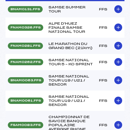
SAMSE SUMMER
FFS
BNAM0131.FFS
TOUR
ALPE D'HUEZ
FINALE SAMSE
FFS
FNAM0326.FFS
NATIONAL TOUR
LE MARATHON DU
FFS
FNAM0281.FFS
GRAND BEC (21km)
SAMSE NATIONAL
FFS
FNAM0262.FFS
TOUR 5 – KO SPRINT
SAMSE NATIONAL
TOUR U19 / U21 /
FFS
BNAM0063.FFS
SENIOR
SAMSE NATIONAL
TOUR U19 / U21 /
FFS
BNAM0061.FFS
SENIOR
CHAMPIONNAT DE
SAVOIE BANQUE
POPULAIRE
FFS
FSAM0083.FFS
AVERGNE RHONE