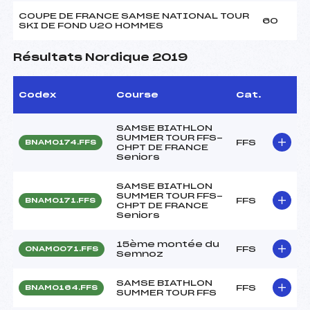
COUPE DE FRANCE SAMSE NATIONAL TOUR
60
SKI DE FOND U20 HOMMES
Résultats Nordique 2019
Codex
Course
Cat.
SAMSE BIATHLON
SUMMER TOUR FFS-
FFS
BNAM0174.FFS
CHPT DE FRANCE
Seniors
SAMSE BIATHLON
SUMMER TOUR FFS-
FFS
BNAM0171.FFS
CHPT DE FRANCE
Seniors
15ème montée du
FFS
ONAM0071.FFS
Semnoz
SAMSE BIATHLON
FFS
BNAM0164.FFS
SUMMER TOUR FFS