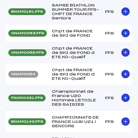
SAMSE BIATHLON
SUMMER TOUR FFS-
FFS
BNAM0161.FFS
CHPT DE FRANCE
Seniors
Chpt de FRANCE
FFS
ONAM0063.FFS
de SKI de FOND
Chpt de FRANCE
de SKI de FOND d
FFS
ONAM0052.FFS
ETE KO-Qualif
Chpt de FRANCE
de SKI de FOND d
FFS
ONAM0054
ETE KO-Qualif
Championnat de
France U20
FFS
FNAM0421.FFS
Hommes L'ETOILE
DES SAISIES
CHAMPIONNATS DE
FRANCE U19/ U21 /
FFS
BNAM0143.FFS
SENIORS