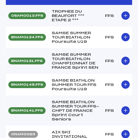
TROPHEE DU
BEAUFORT ***
FFS
OSAM0013.FFS
ETAPE 2 ***
SAMSE SUMMER
TOUR BIATHLON
FFS
BNAM0134.FFS
Poursuite U19
SAMSE SUMMER
TOUR BIATHLON
FFS
BNAM0131.FFS
CHAMPIONNAT DE
FRANCE Sprint SEN
SAMSE BIATHLON
SUMMER TOUR FFS
FFS
BNAM0145.FFS
Poursuite U19
SAMSE BIATHLON
SUMMER TOUR FFS-
CHPT DE FRANCE
FFS
BNAM0141.FFS
Sprint Court
Seniors
AIX SKI
FFS
ONAM0023
INVITATIONAL