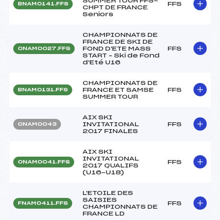
SUMMER TOUR FFS-
FFS
BNAM0141.FFS
CHPT DE FRANCE
Seniors
CHAMPIONNATS DE
FRANCE DE SKI DE
FOND D'ETE MASS
FFS
ONAM0027.FFS
START – Ski de Fond
d'Eté U16
CHAMPIONNATS DE
FRANCE ET SAMSE
FFS
BNAM0131.FFS
SUMMER TOUR
AIX SKI
INVITATIONAL
FFS
ONAM0043
2017 FINALES
AIX SKI
INVITATIONAL
FFS
ONAM0041.FFS
2017 QUALIFS
(U16-U18)
L'ETOILE DES
SAISIES
FFS
FNAM0411.FFS
CHAMPIONNATS DE
FRANCE LD