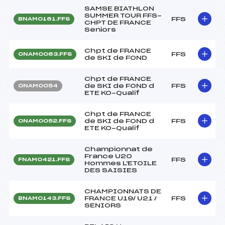
SAMSE BIATHLON
SUMMER TOUR FFS-
FFS
BNAM0161.FFS
CHPT DE FRANCE
Seniors
Chpt de FRANCE
FFS
ONAM0063.FFS
de SKI de FOND
Chpt de FRANCE
de SKI de FOND d
FFS
ONAM0054
ETE KO-Qualif
Chpt de FRANCE
de SKI de FOND d
FFS
ONAM0052.FFS
ETE KO-Qualif
Championnat de
France U20
FFS
FNAM0421.FFS
Hommes L'ETOILE
DES SAISIES
CHAMPIONNATS DE
FRANCE U19/ U21 /
FFS
BNAM0143.FFS
SENIORS