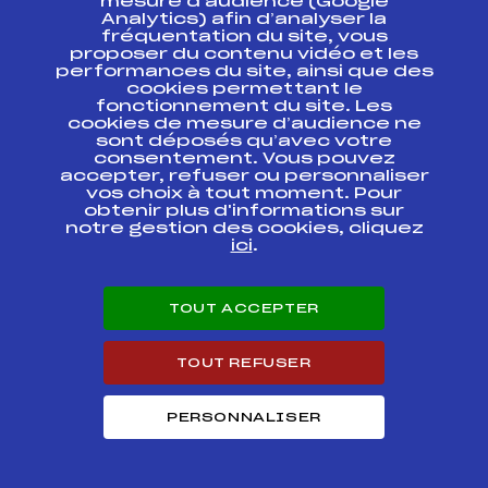
mesure d’audience (Google
Trophée du
Analytics) afin d’analyser la
Beaufort Etape 9 –
FFS
FSAM0133
fréquentation du site, vous
Etoile des Saisies
proposer du contenu vidéo et les
performances du site, ainsi que des
cookies permettant le
SAMSE NATIONAL
TOUR U16
FFS
fonctionnement du site. Les
BNAM0102.FFS
POURSUITE
cookies de mesure d’audience ne
sont déposés qu’avec votre
consentement. Vous pouvez
SAMSE NATIONAL
accepter, refuser ou personnaliser
TOUR U16
FFS
BNAM0115
vos choix à tout moment. Pour
POURSUITE
obtenir plus d'informations sur
notre gestion des cookies, cliquez
SAMSE NATIONAL
ici
.
FFS
BNAM0101.FFS
TOUR U16
LA SAVOYARDE 73
TOUT ACCEPTER
CAISSE D'EPARGNE
CLASSIQUE
FFS
FSAM0024
PETITES
TOUT REFUSER
DISTANCES
LA SAVOYARDE 73
PERSONNALISER
CAISSE D'EPARGNE
FFS
FSAM0014
SKATE
LE MARATHON DU