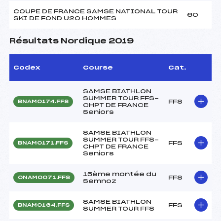
COUPE DE FRANCE SAMSE NATIONAL TOUR
60
SKI DE FOND U20 HOMMES
Résultats Nordique 2019
Codex
Course
Cat.
SAMSE BIATHLON
SUMMER TOUR FFS-
FFS
BNAM0174.FFS
CHPT DE FRANCE
Seniors
SAMSE BIATHLON
SUMMER TOUR FFS-
FFS
BNAM0171.FFS
CHPT DE FRANCE
Seniors
15ème montée du
FFS
ONAM0071.FFS
Semnoz
SAMSE BIATHLON
FFS
BNAM0164.FFS
SUMMER TOUR FFS