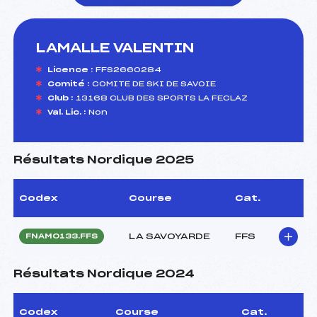
LAMALLE VALENTIN
foi(s) le ski
Licence :
FFS2660284
Comité :
COMITE DE SKI DE SAVOIE
Club :
13168 CLUB DES SPORTS LA FECLAZ
Val. Lic. :
Non
Résultats Nordique 2025
Codex
Course
Cat.
LA SAVOYARDE
FFS
FNAM0133.FFS
Résultats Nordique 2024
Codex
Course
Cat.