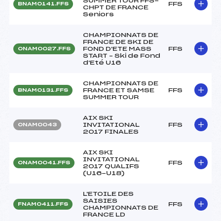
SUMMER TOUR FFS-
FFS
BNAM0141.FFS
CHPT DE FRANCE
Seniors
CHAMPIONNATS DE
FRANCE DE SKI DE
FOND D'ETE MASS
FFS
ONAM0027.FFS
START – Ski de Fond
d'Eté U16
CHAMPIONNATS DE
FRANCE ET SAMSE
FFS
BNAM0131.FFS
SUMMER TOUR
AIX SKI
INVITATIONAL
FFS
ONAM0043
2017 FINALES
AIX SKI
INVITATIONAL
FFS
ONAM0041.FFS
2017 QUALIFS
(U16-U18)
L'ETOILE DES
SAISIES
FFS
FNAM0411.FFS
CHAMPIONNATS DE
FRANCE LD