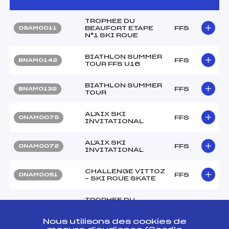
TROPHEE DU
BEAUFORT ETAPE
FFS
OSAM0011
N°1 SKI ROUE
BIATHLON SUMMER
FFS
BNAM0142
TOUR FFS U16
BIATHLON SUMMER
FFS
BNAM0132
TOUR
AL'AIX SKI
FFS
ONAM0075
INVITATIONAL
AL'AIX SKI
FFS
ONAM0072
INVITATIONAL
CHALLENGE VITTOZ
FFS
ONAM0051
– SKI ROUE SKATE
TROPHEE DU
BEAUFORT ETAPE 10
FFS
FSAM0143
FINALE
Nous utilisons des cookies de