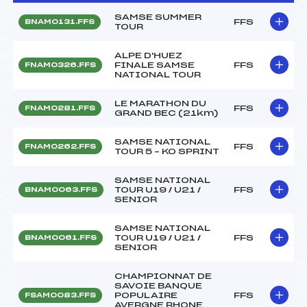
SAMSE SUMMER
FFS
BNAM0131.FFS
TOUR
ALPE D'HUEZ
FINALE SAMSE
FFS
FNAM0326.FFS
NATIONAL TOUR
LE MARATHON DU
FFS
FNAM0281.FFS
GRAND BEC (21km)
SAMSE NATIONAL
FFS
FNAM0262.FFS
TOUR 5 – KO SPRINT
SAMSE NATIONAL
TOUR U19 / U21 /
FFS
BNAM0063.FFS
SENIOR
SAMSE NATIONAL
TOUR U19 / U21 /
FFS
BNAM0061.FFS
SENIOR
CHAMPIONNAT DE
SAVOIE BANQUE
POPULAIRE
FFS
FSAM0083.FFS
AVERGNE RHONE