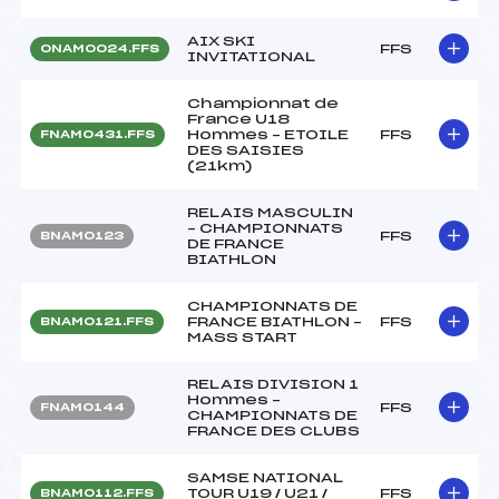
AIX SKI
FFS
ONAM0024.FFS
INVITATIONAL
Championnat de
France U18
Hommes – ETOILE
FFS
FNAM0431.FFS
DES SAISIES
(21km)
RELAIS MASCULIN
– CHAMPIONNATS
FFS
BNAM0123
DE FRANCE
BIATHLON
CHAMPIONNATS DE
FRANCE BIATHLON –
FFS
BNAM0121.FFS
MASS START
RELAIS DIVISION 1
Hommes –
FFS
FNAM0144
CHAMPIONNATS DE
FRANCE DES CLUBS
SAMSE NATIONAL
TOUR U19 / U21 /
FFS
BNAM0112.FFS