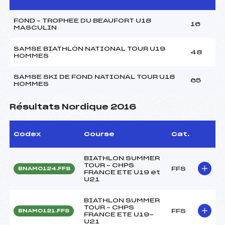
FOND – TROPHEE DU BEAUFORT U18
16
MASCULIN
SAMSE BIATHLON NATIONAL TOUR U19
48
HOMMES
SAMSE SKI DE FOND NATIONAL TOUR U18
65
HOMMES
Résultats Nordique 2016
Codex
Course
Cat.
BIATHLON SUMMER
TOUR – CHPS
FFS
BNAM0124.FFS
FRANCE ETE U19 et
U21
BIATHLON SUMMER
TOUR – CHPS
FFS
BNAM0121.FFS
FRANCE ETE U19-
U21