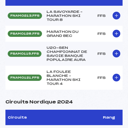
LA SAVOYARDE –
MARATHON SKI
FFS
FNAM0213.FFS
TOUR 8
MARATHON DU
FFS
FSAM0126.FFS
GRAND BEC
U20-SEN
CHAMPIONNAT DE
FFS
FSAM0115.FFS
SAVOIE BANQUE
POPULAIRE AURA
LA FOULEE
BLANCHE –
FFS
FNAM0121.FFS
MARATHON SKI
TOUR 4
Circuits Nordique 2024
Circuits
Rang