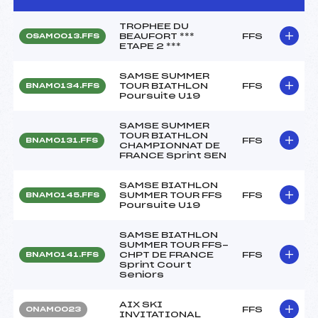
TROPHEE DU
BEAUFORT ***
FFS
OSAM0013.FFS
ETAPE 2 ***
SAMSE SUMMER
TOUR BIATHLON
FFS
BNAM0134.FFS
Poursuite U19
SAMSE SUMMER
TOUR BIATHLON
FFS
BNAM0131.FFS
CHAMPIONNAT DE
FRANCE Sprint SEN
SAMSE BIATHLON
SUMMER TOUR FFS
FFS
BNAM0145.FFS
Poursuite U19
SAMSE BIATHLON
SUMMER TOUR FFS-
CHPT DE FRANCE
FFS
BNAM0141.FFS
Sprint Court
Seniors
AIX SKI
FFS
ONAM0023
INVITATIONAL