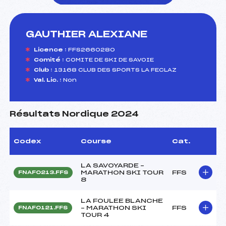
GAUTHIER ALEXIANE
foi(s) le ski
Licence :
FFS2660280
Comité :
COMITE DE SKI DE SAVOIE
Club :
13168 CLUB DES SPORTS LA FECLAZ
Val. Lic. :
Non
Résultats Nordique 2024
Codex
Course
Cat.
LA SAVOYARDE –
MARATHON SKI TOUR
FFS
FNAF0213.FFS
8
LA FOULEE BLANCHE
– MARATHON SKI
FFS
FNAF0121.FFS
TOUR 4