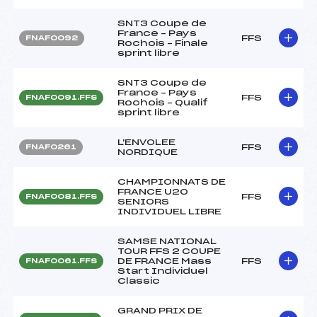
SNT3 Coupe de
France – Pays
FFS
FNAF0092
Rochois – Finale
sprint libre
SNT3 Coupe de
France – Pays
FFS
FNAF0091.FFS
Rochois – Qualif
sprint libre
L'ENVOLEE
FFS
FNAF0261
NORDIQUE
CHAMPIONNATS DE
FRANCE U20
FFS
FNAF0081.FFS
SENIORS
INDIVIDUEL LIBRE
SAMSE NATIONAL
TOUR FFS 2 COUPE
DE FRANCE Mass
FFS
FNAF0061.FFS
Start Individuel
Classic
GRAND PRIX DE