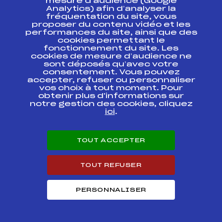
mesure d’audience (Google
FOND RELAIS
MIXTES
Analytics) afin d’analyser la
FFS
FNAT0112
CHAMPIONNATS DE
fréquentation du site, vous
FRANCE U16
proposer du contenu vidéo et les
performances du site, ainsi que des
cookies permettant le
FINALE
fonctionnement du site. Les
CHAMPIONNATS DE
FFS
FNAF0111.FFS
cookies de mesure d’audience ne
FRANCE U16
sont déposés qu’avec votre
consentement. Vous pouvez
JEUX NORDIQUE DE
accepter, refuser ou personnaliser
L 'OPA (U16) RELAIS
FFS
FIS0261
vos choix à tout moment. Pour
MIXTE
obtenir plus d'informations sur
notre gestion des cookies, cliquez
ici
.
JEUX NORDIQUE DE
FFS
FIS0259.FFS
L 'OPA (U16)
TROPHEE DU
TOUT ACCEPTER
FFS
FSAF0073
BEAUFORT ETAPE 7
TOUT REFUSER
TROPHEE DU
BEAUFORT ETAPE 6
CHAMPIONNAT DE
FFS
FSAF0051
SAVOIE TROPHEE
PERSONNALISER
BANQUE POPULAIRE
CHAMPIONNATS DE