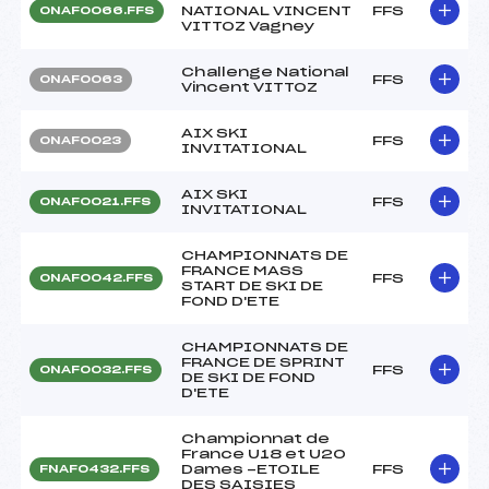
NATIONAL VINCENT
FFS
ONAF0066.FFS
VITTOZ Vagney
Challenge National
FFS
ONAF0063
Vincent VITTOZ
AIX SKI
FFS
ONAF0023
INVITATIONAL
AIX SKI
FFS
ONAF0021.FFS
INVITATIONAL
CHAMPIONNATS DE
FRANCE MASS
FFS
ONAF0042.FFS
START DE SKI DE
FOND D'ETE
CHAMPIONNATS DE
FRANCE DE SPRINT
FFS
ONAF0032.FFS
DE SKI DE FOND
D'ETE
Championnat de
France U18 et U20
Dames -ETOILE
FFS
FNAF0432.FFS
DES SAISIES