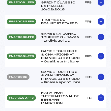
SPRINT CLASSIC
FFS
FNAF0081.FFS
LA PRAILLE
10/02/2018
TROPHEE DU
FFS
FSAF0082.FFS
BEAUFORT ETAPE 5
SAMSE NATIONAL
TOUR FFS 3 – Naves
FFS
FNAF0065.FFS
– Individuel CL
SAMSE TOUR FFS 3
& CHAMPIONNAT
FFS
FNAF0061.FFS
FRANCE U18 et U20
– Qualif. sprint libre
SAMSE TOUR FFS 3
& CHAMPIONNAT
FFS
FNAF0062
FRANCE U18 et U20
– Finales sprint libre
MARATHON
INTERNATIONAL DE
FFS
FNAF0183.FFS
BESSANS
MARATHON