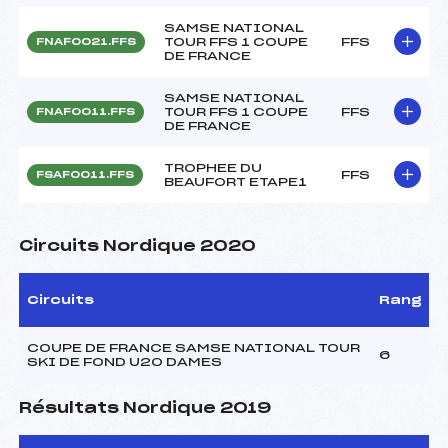
SAMSE NATIONAL
TOUR FFS 1 COUPE
FFS
FNAF0021.FFS
DE FRANCE
SAMSE NATIONAL
TOUR FFS 1 COUPE
FFS
FNAF0011.FFS
DE FRANCE
TROPHEE DU
FFS
FSAF0011.FFS
BEAUFORT ETAPE1
Circuits Nordique 2020
Circuits
Rang
COUPE DE FRANCE SAMSE NATIONAL TOUR
6
SKI DE FOND U20 DAMES
Résultats Nordique 2019