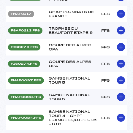
CHAMPIONNATS DE
FFS
FNAF0117
FRANCE
TROPHEE DU
FFS
FSAF0213.FFS
BEAUFORT ETAPE 6
COUPE DES ALPES
FFS
FIS0278.FFS
OPA
COUPE DES ALPES
FFS
FIS0274.FFS
OPA
SAMSE NATIONAL
FFS
FNAF0097.FFS
TOUR 5
SAMSE NATIONAL
FFS
FNAF0093.FFS
TOUR 5
SAMSE NATIONAL
TOUR 4 – ChPT
FFS
FNAF0084.FFS
FRANCE EQUIPE U16
– U18