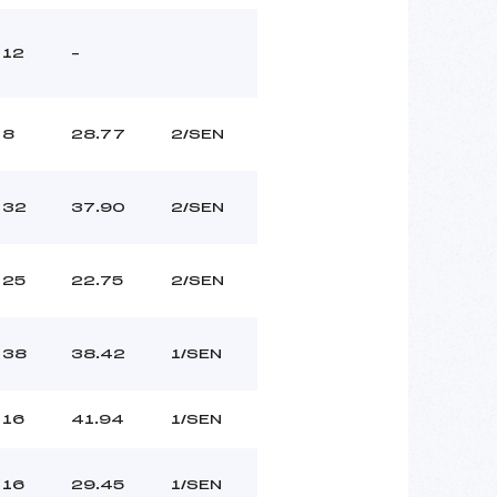
12
–
8
28.77
2/SEN
32
37.90
2/SEN
25
22.75
2/SEN
38
38.42
1/SEN
16
41.94
1/SEN
16
29.45
1/SEN