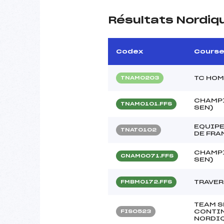
Résultats Nordiq
Codex
Cours
TC HOM
TNAM0203
CHAMPI
TNAM0101.FFS
SEN)
EQUIPE
TNAT0102
DE FRA
CHAMPI
CNAM0071.FFS
SEN)
TRAVER
FMBM0172.FFS
TEAM S
CONTI
FIS0523
NORDIQ