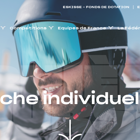
ESKISSE – FONDS DE DOTATION
E
Compétitions
Equipes de France
La Fédé
RNIÈ
iche individuel
OURS