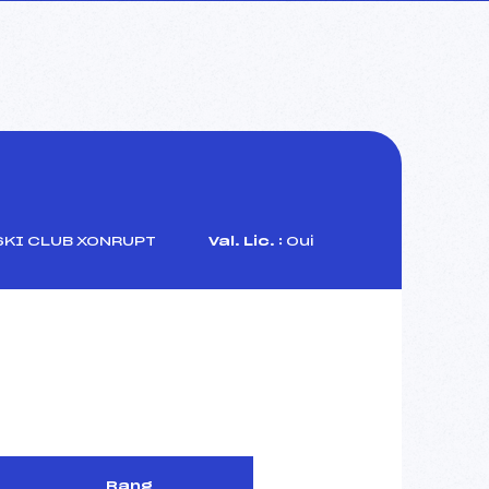
SKI CLUB XONRUPT
Val. Lic. :
Oui
Rang