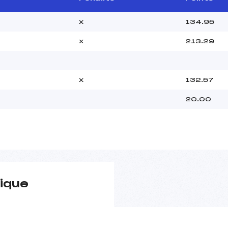
x
134.95
x
213.29
x
132.57
20.00
ique