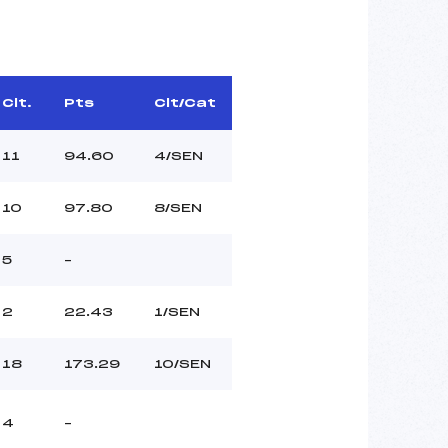
Clt.
Pts
Clt/Cat
11
94.60
4/SEN
10
97.80
8/SEN
5
–
2
22.43
1/SEN
18
173.29
10/SEN
4
–