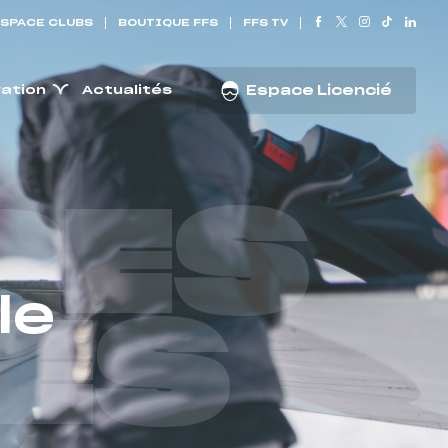
SPACE CLUBS
BOUTIQUE FFS
FFS TV
ration
Actualités
Espace Licencié
RES
le
ES