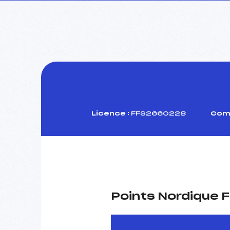
Licence :
FFS2660228
Comi
Points Nordique F