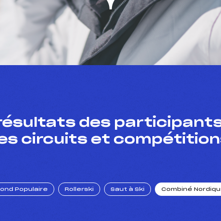
résultats des participants
es circuits et compétition
Fond Populaire
Rollerski
Saut à Ski
Combiné Nordiq