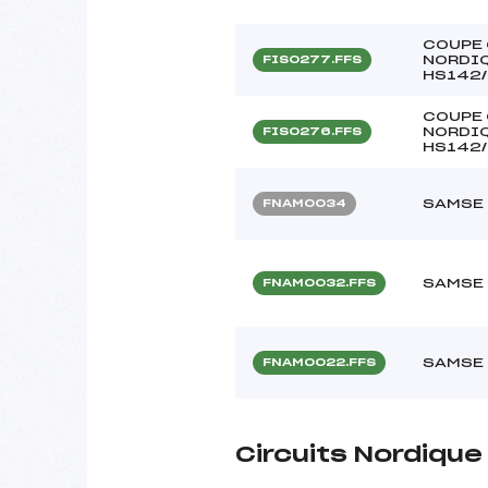
COUPE 
NORDIQ
FIS0277.FFS
HS142/
COUPE 
NORDIQ
FIS0276.FFS
HS142/
SAMSE 
FNAM0034
SAMSE 
FNAM0032.FFS
SAMSE 
FNAM0022.FFS
Circuits Nordiqu