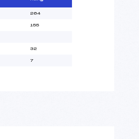
264
155
32
7