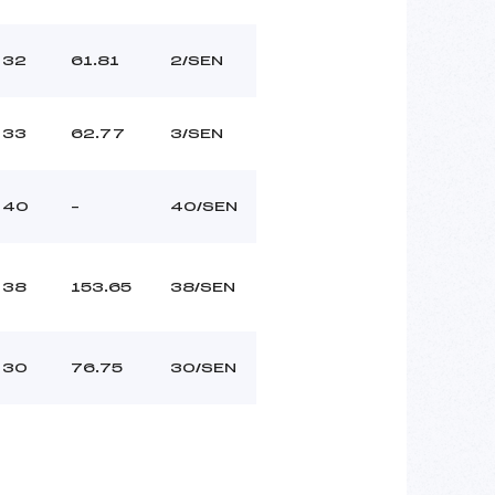
32
61.81
2/SEN
33
62.77
3/SEN
40
–
40/SEN
38
153.65
38/SEN
30
76.75
30/SEN