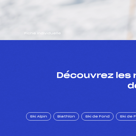
Fiche individuelle
Découvrez les 
d
Ski Alpin
Biathlon
Ski de Fond
Ski de 