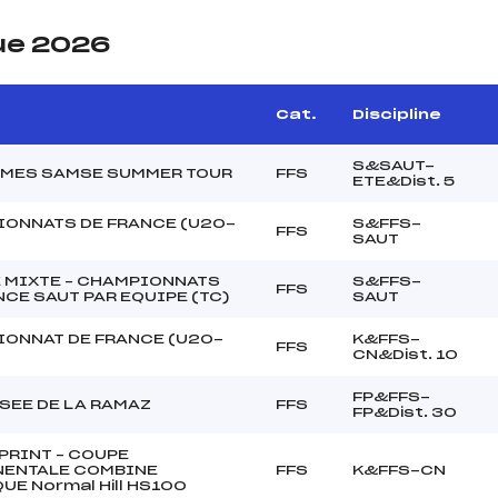
ue 2026
e
Cat.
Discipline
S&SAUT-
MES SAMSE SUMMER TOUR
FFS
ETE&Dist. 5
ONNATS DE FRANCE (U20-
S&FFS-
FFS
SAUT
 MIXTE – CHAMPIONNATS
S&FFS-
FFS
NCE SAUT PAR EQUIPE (TC)
SAUT
ONNAT DE FRANCE (U20-
K&FFS-
FFS
CN&Dist. 10
FP&FFS-
SEE DE LA RAMAZ
FFS
FP&Dist. 30
PRINT – COUPE
NENTALE COMBINE
FFS
K&FFS-CN
UE Normal Hill HS100