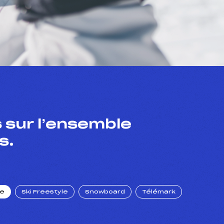
 sur l’ensemble
s.
ue
Ski Freestyle
Snowboard
Télémark